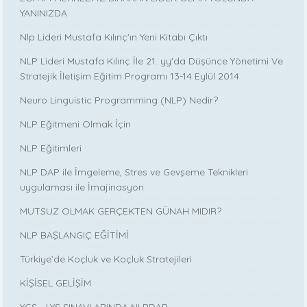
YANINIZDA
Nlp Lideri Mustafa Kılınç'ın Yeni Kitabı Çıktı
NLP Lideri Mustafa Kılınç İle 21. yy'da Düşünce Yönetimi Ve
Stratejik İletişim Eğitim Programı 13-14 Eylül 2014
Neuro Linguistic Programming (NLP) Nedir?
NLP Eğitmeni Olmak İçin
NLP Eğitimleri
NLP DAP ile İmgeleme, Stres ve Gevşeme Teknikleri
uygulaması ile İmajinasyon
MUTSUZ OLMAK GERÇEKTEN GÜNAH MIDIR?
NLP BAŞLANGIÇ EĞİTİMİ
Türkiye’de Koçluk ve Koçluk Stratejileri
KİŞİSEL GELİŞİM
YGS - LYS SINAVLARINDA NLPDAP