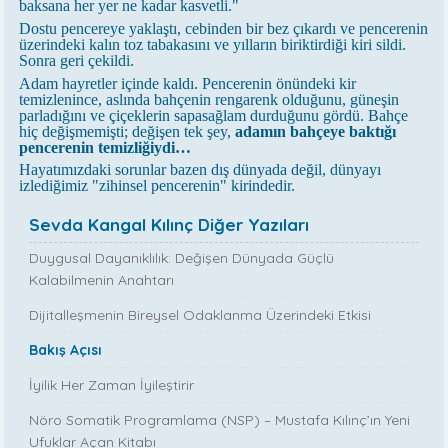
baksana her yer ne kadar kasvetli."
Dostu pencereye yaklaştı, cebinden bir bez çıkardı ve pencerenin
üzerindeki kalın toz tabakasını ve yılların biriktirdiği kiri sildi.
Sonra geri çekildi.
Adam hayretler içinde kaldı. Pencerenin önündeki kir
temizlenince, aslında bahçenin rengarenk olduğunu, güneşin
parladığını ve çiçeklerin sapasağlam durduğunu gördü. Bahçe
hiç değişmemişti; değişen tek şey,
adamın bahçeye baktığı
pencerenin temizliğiydi…
Hayatımızdaki sorunlar bazen dış dünyada değil, dünyayı
izlediğimiz "zihinsel pencerenin" kirindedir.
Sevda Kangal Kılınç Diğer Yazıları
Duygusal Dayanıklılık: Değişen Dünyada Güçlü
Kalabilmenin Anahtarı
Dijitalleşmenin Bireysel Odaklanma Üzerindeki Etkisi
Bakış Açısı
İyilik Her Zaman İyileştirir
Nöro Somatik Programlama (NSP) – Mustafa Kılınç’ın Yeni
Ufuklar Açan Kitabı