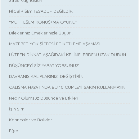
Stres Kaynakları
HİÇBİR ŞEY TESADÜF DEĞİLDİR...
“MUHTEŞEM KONUŞ+MA OYUNU”
Dilekleriniz Emeklerinizle Büyür…
MAZERET YOK ŞİFRESİ ETİKETLEME AŞAMASI
LÜTFEN DİKKAT AŞAĞIDAKİ KELİMELERDEN UZAK DURUN
DÜŞÜNCEYİ SİZ YARATIYORSUNUZ
DAVRANIŞ KALIPLARINIZI DEĞİŞTİRİN
ÇALIŞMA HAYATINDA BU 10 CÜMLEYİ SAKIN KULLANMAYIN
Nedir Olumsuz Düşünce ve Etkileri
İşin Sırrı
Karıncalar ve Balıklar
Eğer