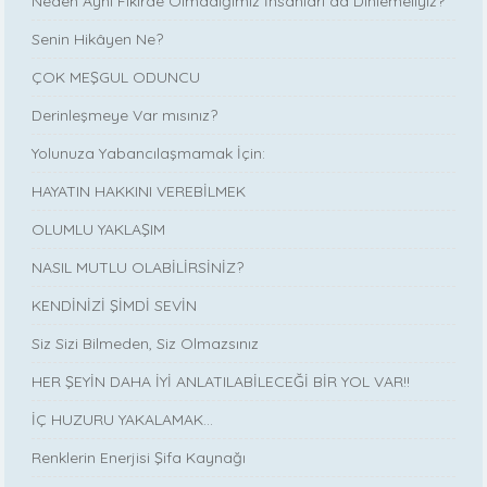
Neden Aynı Fikirde Olmadığımız İnsanları da Dinlemeliyiz?
Senin Hikâyen Ne?
ÇOK MEŞGUL ODUNCU
Derinleşmeye Var mısınız?
Yolunuza Yabancılaşmamak İçin:
HAYATIN HAKKINI VEREBİLMEK
OLUMLU YAKLAŞIM
NASIL MUTLU OLABİLİRSİNİZ?
KENDİNİZİ ŞİMDİ SEVİN
Siz Sizi Bilmeden, Siz Olmazsınız
HER ŞEYİN DAHA İYİ ANLATILABİLECEĞİ BİR YOL VAR!!
İÇ HUZURU YAKALAMAK…
Renklerin Enerjisi Şifa Kaynağı