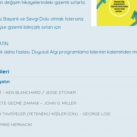
n değişim hikayelerindeki gizemli sırlarla
.
 Başarılı ve Sevgi Dolu olmak İstersiniz
e gizemli bilinçaltı sırları için
ATIN
ok daha fazlası. Duyusal Algı programlama liderinin kaleminden mu
leri
yatın
Rİ – KEN BLANCHARD / JESSE STONER
ETE GEÇME ZAMANI – JOHN G. MİLLER
TAVSİYELER (YETENEKLİ KİŞİLER İÇİN) – GEORGE LOIS
 MIKE HERNACKI