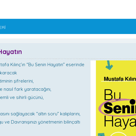
ERİ
Hayatın
tafa Kılınç’ın “Bu Senin Hayatın” eserinde
ıkaracak
inin şifrelerini,
nle nasıl fark yaratacağını,
emli ve sihirli gücünü,
asını sağlayacak “altın soru” kalıplarını,
 ve Davranışınızı yönetmenin bilinçaltı