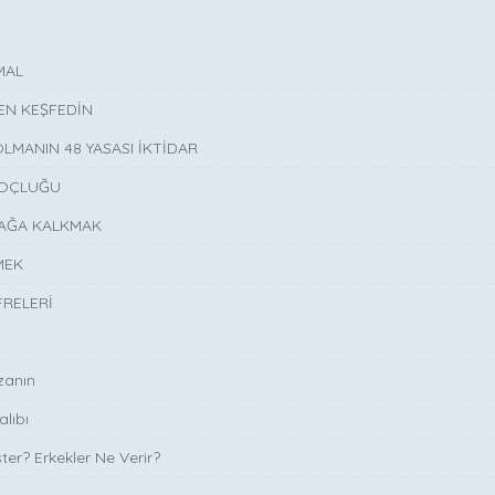
MAL
DEN KEŞFEDİN
LMANIN 48 YASASI İKTİDAR
KOÇLUĞU
YAĞA KALKMAK
MEK
FRELERİ
zanın
alıbı
ter? Erkekler Ne Verir?