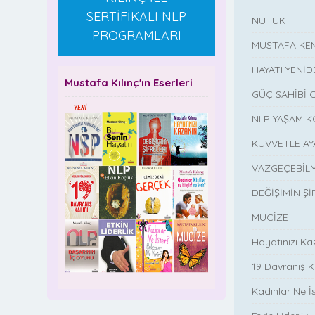
SERTİFİKALI NLP
NUTUK
PROGRAMLARI
MUSTAFA KE
HAYATI YENİ
Mustafa Kılınç'ın Eserleri
GÜÇ SAHİBİ O
NLP YAŞAM 
KUVVETLE A
VAZGEÇEBİL
DEĞİŞİMİN Şİ
MUCİZE
Hayatınızı Ka
19 Davranış K
Kadınlar Ne İs