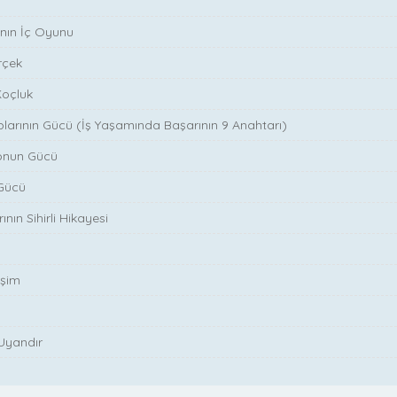
ının İç Oyunu
rçek
Koçluk
plarının Gücü (İş Yaşamında Başarının 9 Anahtarı)
onun Gücü
Gücü
ının Sihirli Hikayesi
işim
 Uyandır