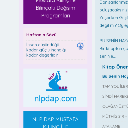
Mustafa Kılınç ile
Danışanlarımızı
Bilinçaltı Değişim
buluşacaksınız
Programları
Yaşarken Güçlü
değil mi? Öyleys
Haftanın Sözü
BU SENİN HAY
İnsan düşündüğü
Bir kitaptan ç
kadar güçlü inandığı
kadar değerlidir.
seninle...
Kitap Öneri
Bu Senin Ha
TAM YOL İLE
ŞİMDİ HAREK
OLAĞANÜSTÜ 
MÜTHİŞ SIR –
NLP DAP MUSTAFA
KILINÇ İLE
ATANAME