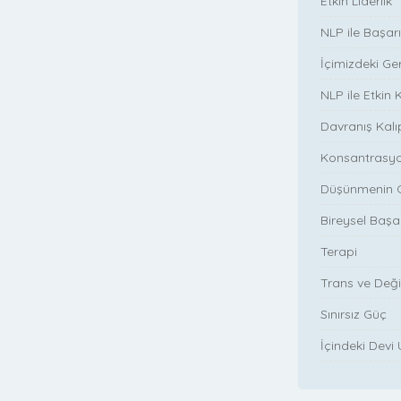
Etkin Liderlik
NLP ile Başar
İçimizdeki Ge
NLP ile Etkin 
Davranış Kalı
Konsantrasy
Düşünmenin 
Bireysel Başar
Terapi
Trans ve Değ
Sınırsız Güç
İçindeki Devi