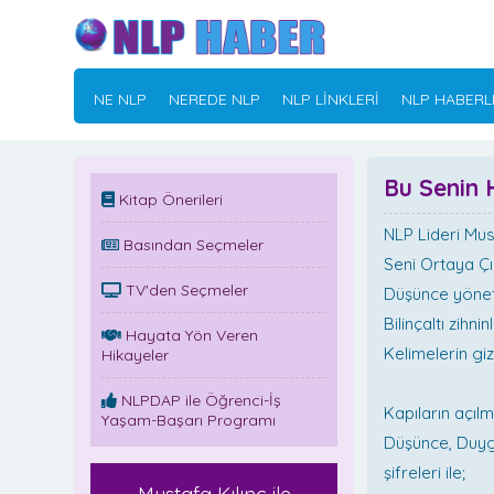
NE NLP
NEREDE NLP
NLP LİNKLERİ
NLP HABERL
Bu Senin 
Kitap Önerileri
NLP Lideri Mus
Basından Seçmeler
Seni Ortaya Ç
TV'den Seçmeler
Düşünce yönetim
Bilinçaltı zihni
Hayata Yön Veren
Kelimelerin giz
Hikayeler
NLPDAP ile Öğrenci-İş
Kapıların açılm
Yaşam-Başarı Programı
Düşünce, Duygu
şifreleri ile;