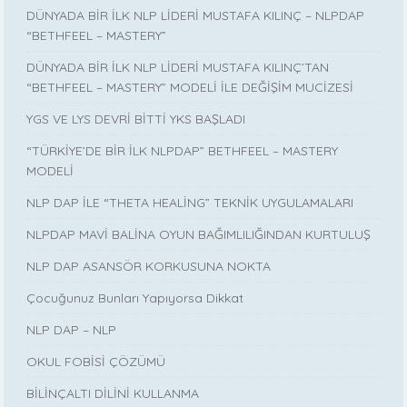
DÜNYADA BİR İLK NLP LİDERİ MUSTAFA KILINÇ – NLPDAP
“BETHFEEL – MASTERY”
DÜNYADA BİR İLK NLP LİDERİ MUSTAFA KILINÇ’TAN
“BETHFEEL – MASTERY” MODELİ İLE DEĞİŞİM MUCİZESİ
YGS VE LYS DEVRİ BİTTİ YKS BAŞLADI
“TÜRKİYE’DE BİR İLK NLPDAP” BETHFEEL – MASTERY
MODELİ
NLP DAP İLE “THETA HEALİNG” TEKNİK UYGULAMALARI
NLPDAP MAVİ BALİNA OYUN BAĞIMLILIĞINDAN KURTULUŞ
NLP DAP ASANSÖR KORKUSUNA NOKTA
Çocuğunuz Bunları Yapıyorsa Dikkat
NLP DAP – NLP
OKUL FOBİSİ ÇÖZÜMÜ
BİLİNÇALTI DİLİNİ KULLANMA