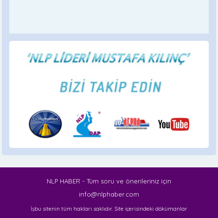
NLP HABER - Tüm soru ve önerileriniz için
info@nlphaber.com
İşbu sitenin tüm hakları saklıdır. Site içerisindeki dökümanlar