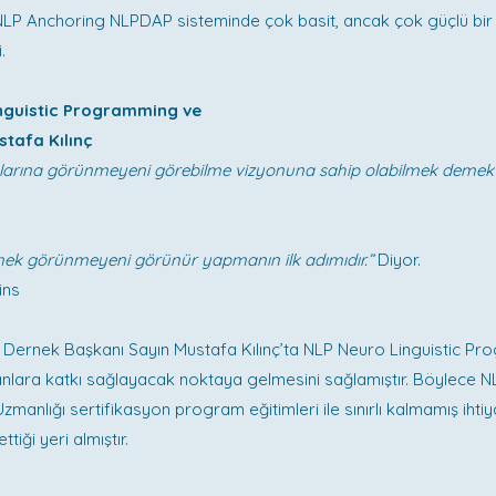
LP Anchoring NLPDAP sisteminde çok basit, ancak çok güçlü bi
.
nguistic Programming ve
stafa Kılınç
alarına görünmeyeni görebilme vizyonuna sahip olabilmek demekti
emek görünmeyeni görünür yapmanın ilk adımıdır.”
Diyor.
ins
 Dernek Başkanı Sayın Mustafa Kılınç’ta NLP Neuro Linguistic Pr
anlara katkı sağlayacak noktaya gelmesini sağlamıştır. Böylece 
zmanlığı sertifikasyon program eğitimleri ile sınırlı kalmamış iht
tiği yeri almıştır.