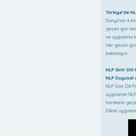
Türkiye’de N
Dünya’nın 4 kı
geçen gün tanın
ve uygulama ko
Her geçen gün 
bekleniyor.
NLP Sinir Dil
NLP Duyusal
NLP Sinir Dil
uygulanan NLP
harekete geçir
Dilinin uygul