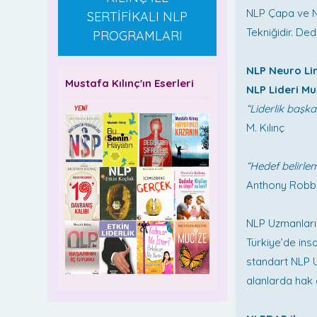
NLP Çapa ve N
SERTİFİKALI NLP
Tekniğidir. Dedi
PROGRAMLARI
NLP Neuro Li
Mustafa Kılınç'ın Eserleri
NLP Lideri Mu
“Liderlik başk
M. Kılınç
“Hedef belirl
Anthony Robb
NLP Uzmanları
Türkiye’de ins
standart NLP U
alanlarda hak et