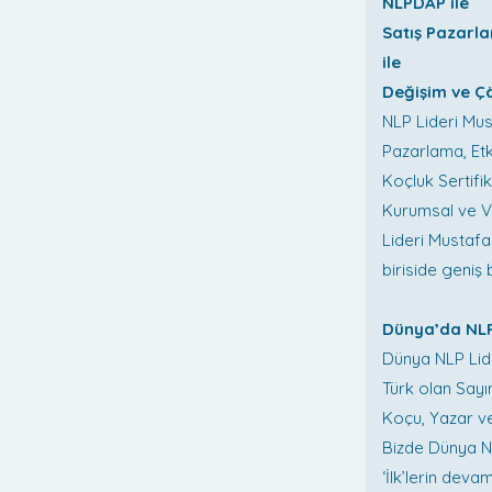
NLPDAP ile
Satış Pazarla
ile
Değişim ve Çö
NLP Lideri Mus
Pazarlama, Etk
Koçluk Sertifi
Kurumsal ve VI
Lideri Mustafa
biriside geniş 
Dünya’da NLP
Dünya NLP Lid
Türk olan Sayın
Koçu, Yazar ve
Bizde Dünya NL
‘İlk’lerin devam