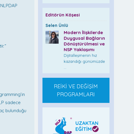
r NLPDAP
Editörün Köşesi
Selen Ünlü
Modern İlişkilerde
Duygusal Bağların
Dönüştürülmesi ve
r.”
NSP Yaklaşımı
Dijitalleşmenin hız
kazandığı günümüzde
...
REİKİ VE DEĞİŞİM
PROGRAMLARI
ogramming’in
NLP sadece
iyaç bulunduğu