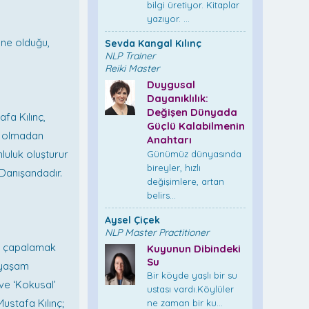
bilgi üretiyor. Kitaplar
yazıyor. ...
 ne olduğu,
Sevda Kangal Kılınç
NLP Trainer
Reiki Master
Duygusal
Dayanıklılık:
Değişen Dünyada
fa Kılınç,
Güçlü Kalabilmenin
k olmadan
Anahtarı
luluk oluşturur
Günümüz dünyasında
bireyler, hızlı
Danışandadır.
değişimlere, artan
belirs...
Aysel Çiçek
NLP Master Practitioner
a çapalamak
Kuyunun Dibindeki
Su
 yaşam
Bir köyde yaşlı bir su
 ve ‘Kokusal’
ustası vardı.Köylüler
ustafa Kılınç;
ne zaman bir ku...