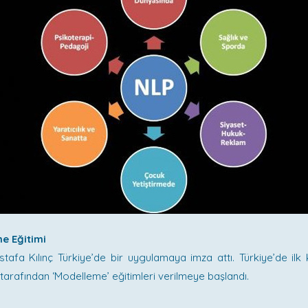
e Eğitimi
tafa Kılınç Türkiye’de bir uygulamaya imza attı. Türkiye’de ilk
 tarafından ‘Modelleme’ eğitimleri verilmeye başlandı.