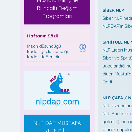
Mustafa Kılınç ile
Bilinçaltı Değişim
SİBER NLP
Programları
Siber NLP nedi
NLPDAP’ın Siber
Haftanın Sözü
SPRİTÜEL NL
İnsan düşündüğü
NLP Lideri Mus
kadar güçlü inandığı
kadar değerlidir.
Siber ve Sprit
uygulandığı hu
diyen Mustafa
Dedi.
NLP ÇAPA / 
NLP Uzmanları
NLP Anchoring
yolculuğuna göz
NLP DAP MUSTAFA
olarak çapalan
KILINÇ İLE