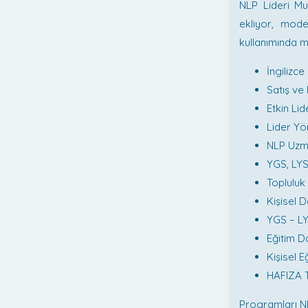
NLP Lideri Mus
ekliyor, mode
kullanımında 
İngilizc
Satış v
Etkin L
Lider Yö
NLP Uzm
YGS, LYS
Toplulu
Kişisel 
YGS – L
Eğitim D
Kişisel 
HAFIZA
Programları NL