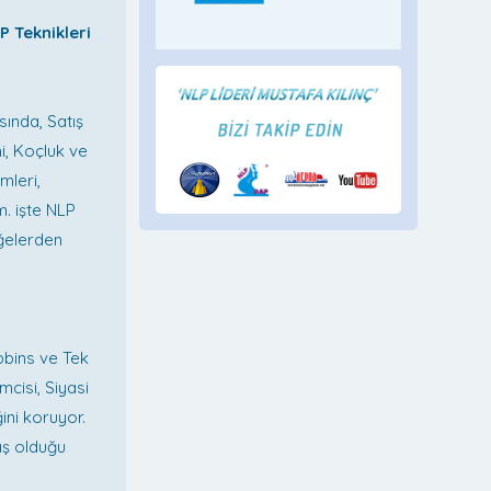
P Teknikleri
sında, Satış
i, Koçluk ve
mleri,
. işte NLP
öğelerden
bbins ve Tek
mcisi, Siyasi
ini koruyor.
ış olduğu