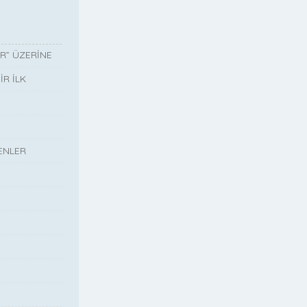
R” ÜZERİNE
R İLK
ENLER