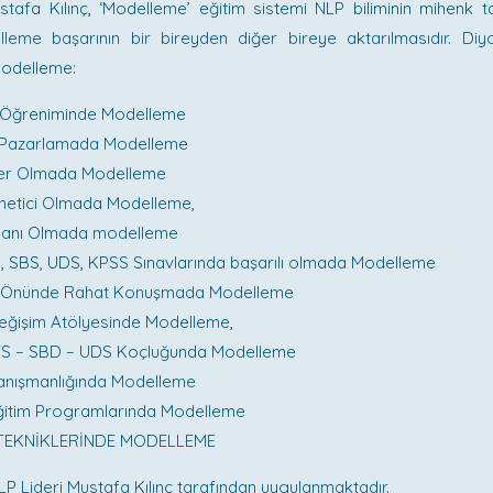
tafa Kılınç, ‘Modelleme’ eğitim sistemi NLP biliminin mihenk t
lleme başarının bir bireyden diğer bireye aktarılmasıdır. Diyo
modelleme:
e Öğreniminde Modelleme
e Pazarlamada Modelleme
ider Olmada Modelleme
netici Olmada Modelleme,
anı Olmada modelleme
, SBS, UDS, KPSS Sınavlarında başarılı olmada Modelleme
k Önünde Rahat Konuşmada Modelleme
Değişim Atölyesinde Modelleme,
YS – SBD – UDS Koçluğunda Modelleme
anışmanlığında Modelleme
Eğitim Programlarında Modelleme
 TEKNİKLERİNDE MODELLEME
P Lideri Mustafa Kılınç tarafından uygulanmaktadır.