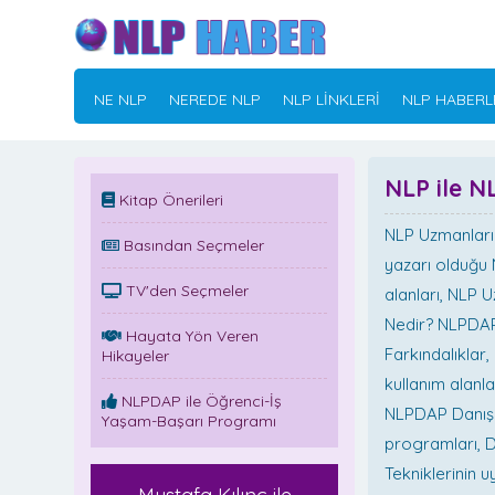
NE NLP
NEREDE NLP
NLP LİNKLERİ
NLP HABERL
NLP ile 
Kitap Önerileri
NLP Uzmanları
Basından Seçmeler
yazarı olduğu 
TV'den Seçmeler
alanları, NLP U
Nedir? NLPDAP 
Hayata Yön Veren
Farkındalıklar
Hikayeler
kullanım alanl
NLPDAP ile Öğrenci-İş
NLPDAP Danışa
Yaşam-Başarı Programı
programları, D
Tekniklerinin 