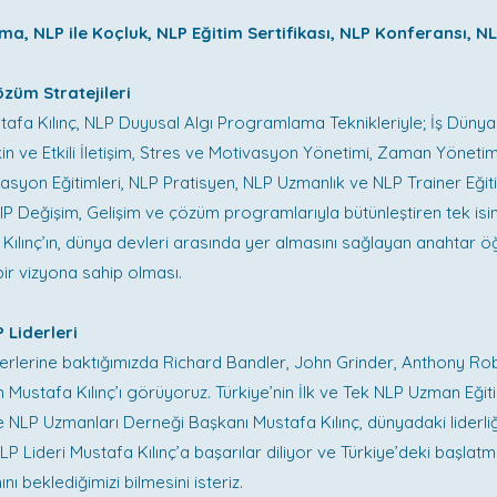
ma, NLP ile Koçluk, NLP Eğitim Sertifikası, NLP Konferansı, NL
züm Stratejileri
tafa Kılınç, NLP Duyusal Algı Programlama Teknikleriyle; İş Dünya
in ve Etkili İletişim, Stres ve Motivasyon Yönetimi, Zaman Yönetim
kasyon Eğitimleri, NLP Pratisyen, NLP Uzmanlık ve NLP Trainer Eğiti
P Değişim, Gelişim ve çözüm programlarıyla bütünleştiren tek isim
 Kılınç’ın, dünya devleri arasında yer almasını sağlayan anahtar 
bir vizyona sahip olması.
 Liderleri
erlerine baktığımızda Richard Bandler, John Grinder, Anthony Ro
 Mustafa Kılınç’ı görüyoruz. Türkiye’nin İlk ve Tek NLP Uzman Eğiti
 NLP Uzmanları Derneği Başkanı Mustafa Kılınç, dünyadaki liderliğ
P Lideri Mustafa Kılınç’a başarılar diliyor ve Türkiye’deki başlatm
ını beklediğimizi bilmesini isteriz.