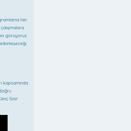
rogramlama her
i çalışmalara
ını görüyoruz.
 etkinleşeceği
arı kapsamında
 doğru
ınç Sinir