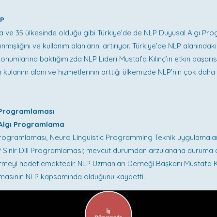
LP
ta ve 35 ülkesinde olduğu gibi Türkiye’de de NLP Duyusal Algı P
mışlığını ve kullanım alanlarını artırıyor. Türkiye’de NLP alanındak
numlarına baktığımızda NLP Lideri Mustafa Kılınç’ın etkin başarıs
kulanım alanı ve hizmetlerinin arttığı ülkemizde NLP’nin çok daha
i Programlaması
 Algı Programlama
i Programlaması, Neuro Linguistic Programming Teknik uygulamal
 Sinir Dili Programlaması; mevcut durumdan arzulanana duruma
meyi hedeflemektedir. NLP Uzmanları Derneği Başkanı Mustafa Kıl
anmasının NLP kapsamında olduğunu kaydetti.