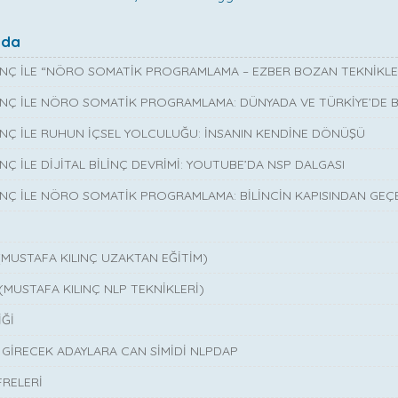
nda
INÇ İLE “NÖRO SOMATİK PROGRAMLAMA – EZBER BOZAN TEKNİKLE
INÇ İLE NÖRO SOMATİK PROGRAMLAMA: DÜNYADA VE TÜRKİYE’DE Bİ
INÇ İLE RUHUN İÇSEL YOLCULUĞU: İNSANIN KENDİNE DÖNÜŞÜ
NÇ İLE DİJİTAL BİLİNÇ DEVRİMİ: YOUTUBE’DA NSP DALGASI
INÇ İLE NÖRO SOMATİK PROGRAMLAMA: BİLİNCİN KAPISINDAN GEÇ
(MUSTAFA KILINÇ UZAKTAN EĞİTİM)
(MUSTAFA KILINÇ NLP TEKNİKLERİ)
Ğİ
A GİRECEK ADAYLARA CAN SİMİDİ NLPDAP
FRELERİ