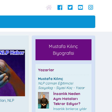
Mustafa Kılınç
Biyografisi
Yazarlar
Mustafa Kılınç
NLP Uzman Eğitimcisi
Sosyolog - Siyasi Koç - Yazar
İnsanlık Neden
Aynı Hataları
ları, NLP
Tekrar Ediyor?
İnsanlık binlerce yıldır