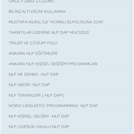
OKUL FOBİSİ ÇÖZÜMÜ
BİLİNÇALTI DİLİNİ KULLANMA
MUSTAFA KILINÇ İLE “KORKU DUYGUSUNA SON”
TAKINTILAR ÜZERİNE NLP DAP MUCİZESİ
TİKLER VE ÇÖZÜM YOLU
ANKARA NLP EĞİTİMLERİ
ANKARA NLP KİŞİSEL DEĞİŞİM PROGRAMLARI
NLP NE DEMEK –NLP DAP
NLP NEDİR- NLP DAP
NLP TEKNİKLERİ ( NLP DAP)
NÖRO LİNGUİSTİC PROGRAMMİNG- NLP DAP
NLP KİŞİSEL GELİŞİM –NLP DAP
NLP LİDERLİK OKULU-NLP DAP