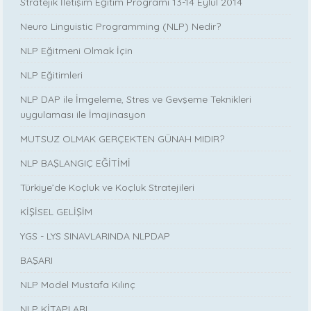
Stratejik İletişim Eğitim Programı 13-14 Eylül 2014
Neuro Linguistic Programming (NLP) Nedir?
NLP Eğitmeni Olmak İçin
NLP Eğitimleri
NLP DAP ile İmgeleme, Stres ve Gevşeme Teknikleri
uygulaması ile İmajinasyon
MUTSUZ OLMAK GERÇEKTEN GÜNAH MIDIR?
NLP BAŞLANGIÇ EĞİTİMİ
Türkiye’de Koçluk ve Koçluk Stratejileri
KİŞİSEL GELİŞİM
YGS - LYS SINAVLARINDA NLPDAP
BAŞARI
NLP Model Mustafa Kılınç
NLP KİTAPLARI