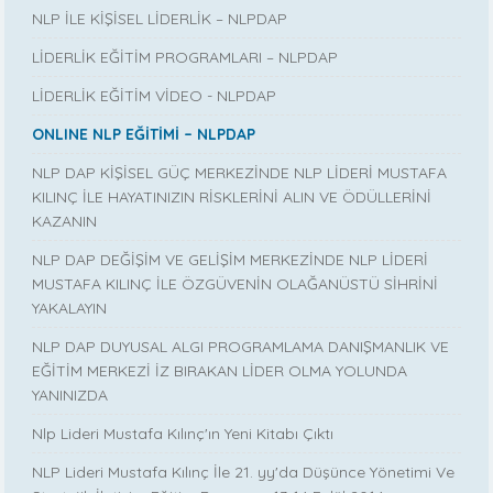
NLP İLE KİŞİSEL LİDERLİK – NLPDAP
LİDERLİK EĞİTİM PROGRAMLARI – NLPDAP
LİDERLİK EĞİTİM VİDEO - NLPDAP
ONLINE NLP EĞİTİMİ – NLPDAP
NLP DAP KİŞİSEL GÜÇ MERKEZİNDE NLP LİDERİ MUSTAFA
KILINÇ İLE HAYATINIZIN RİSKLERİNİ ALIN VE ÖDÜLLERİNİ
KAZANIN
NLP DAP DEĞİŞİM VE GELİŞİM MERKEZİNDE NLP LİDERİ
MUSTAFA KILINÇ İLE ÖZGÜVENİN OLAĞANÜSTÜ SİHRİNİ
YAKALAYIN
NLP DAP DUYUSAL ALGI PROGRAMLAMA DANIŞMANLIK VE
EĞİTİM MERKEZİ İZ BIRAKAN LİDER OLMA YOLUNDA
YANINIZDA
Nlp Lideri Mustafa Kılınç'ın Yeni Kitabı Çıktı
NLP Lideri Mustafa Kılınç İle 21. yy'da Düşünce Yönetimi Ve