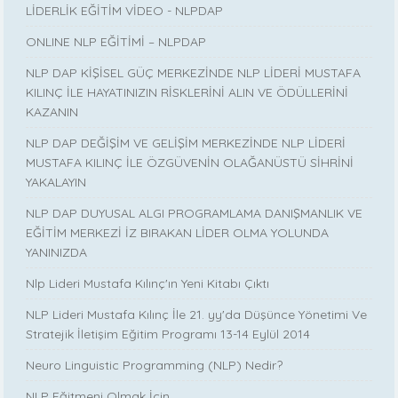
LİDERLİK EĞİTİM VİDEO - NLPDAP
ONLINE NLP EĞİTİMİ – NLPDAP
NLP DAP KİŞİSEL GÜÇ MERKEZİNDE NLP LİDERİ MUSTAFA
KILINÇ İLE HAYATINIZIN RİSKLERİNİ ALIN VE ÖDÜLLERİNİ
KAZANIN
NLP DAP DEĞİŞİM VE GELİŞİM MERKEZİNDE NLP LİDERİ
MUSTAFA KILINÇ İLE ÖZGÜVENİN OLAĞANÜSTÜ SİHRİNİ
YAKALAYIN
NLP DAP DUYUSAL ALGI PROGRAMLAMA DANIŞMANLIK VE
EĞİTİM MERKEZİ İZ BIRAKAN LİDER OLMA YOLUNDA
YANINIZDA
Nlp Lideri Mustafa Kılınç'ın Yeni Kitabı Çıktı
NLP Lideri Mustafa Kılınç İle 21. yy'da Düşünce Yönetimi Ve
Stratejik İletişim Eğitim Programı 13-14 Eylül 2014
Neuro Linguistic Programming (NLP) Nedir?
NLP Eğitmeni Olmak İçin