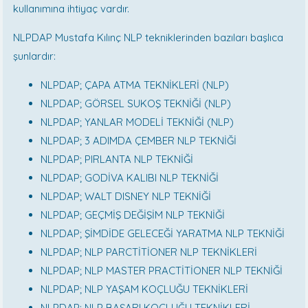
kullanımına ihtiyaç vardır.
NLPDAP Mustafa Kılınç NLP tekniklerinden bazıları başlıca
şunlardır:
NLPDAP; ÇAPA ATMA TEKNİKLERİ (NLP)
NLPDAP; GÖRSEL SUKOŞ TEKNİĞİ (NLP)
NLPDAP; YANLAR MODELİ TEKNİĞİ (NLP)
NLPDAP; 3 ADIMDA ÇEMBER NLP TEKNİĞİ
NLPDAP; PIRLANTA NLP TEKNİĞİ
NLPDAP; GODİVA KALIBI NLP TEKNİĞİ
NLPDAP; WALT DISNEY NLP TEKNİĞİ
NLPDAP; GEÇMİŞ DEĞİŞİM NLP TEKNİĞİ
NLPDAP; ŞİMDİDE GELECEĞİ YARATMA NLP TEKNİĞİ
NLPDAP; NLP PARCTİTİONER NLP TEKNİKLERİ
NLPDAP; NLP MASTER PRACTİTİONER NLP TEKNİĞİ
NLPDAP; NLP YAŞAM KOÇLUĞU TEKNİKLERİ
NLPDAP; NLP BAŞARI KOÇLUĞU TEKNİKLERİ