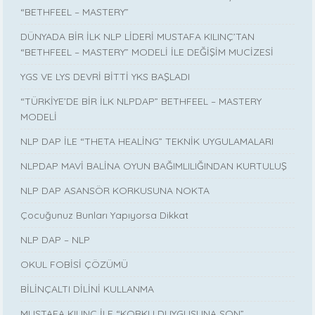
“BETHFEEL – MASTERY”
DÜNYADA BİR İLK NLP LİDERİ MUSTAFA KILINÇ’TAN
“BETHFEEL – MASTERY” MODELİ İLE DEĞİŞİM MUCİZESİ
YGS VE LYS DEVRİ BİTTİ YKS BAŞLADI
“TÜRKİYE’DE BİR İLK NLPDAP” BETHFEEL – MASTERY
MODELİ
NLP DAP İLE “THETA HEALİNG” TEKNİK UYGULAMALARI
NLPDAP MAVİ BALİNA OYUN BAĞIMLILIĞINDAN KURTULUŞ
NLP DAP ASANSÖR KORKUSUNA NOKTA
Çocuğunuz Bunları Yapıyorsa Dikkat
NLP DAP – NLP
OKUL FOBİSİ ÇÖZÜMÜ
BİLİNÇALTI DİLİNİ KULLANMA
MUSTAFA KILINÇ İLE “KORKU DUYGUSUNA SON”