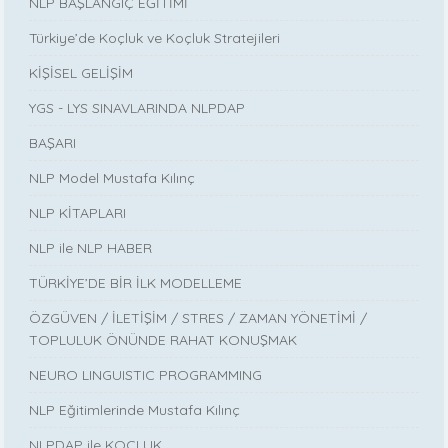
NLP BAŞLANGIÇ EĞİTİMİ
Türkiye’de Koçluk ve Koçluk Stratejileri
KİŞİSEL GELİŞİM
YGS - LYS SINAVLARINDA NLPDAP
BAŞARI
NLP Model Mustafa Kılınç
NLP KİTAPLARI
NLP ile NLP HABER
TÜRKİYE’DE BİR İLK MODELLEME
ÖZGÜVEN / İLETİŞİM / STRES / ZAMAN YÖNETİMİ /
TOPLULUK ÖNÜNDE RAHAT KONUŞMAK
NEURO LINGUISTIC PROGRAMMING
NLP Eğitimlerinde Mustafa Kılınç
NLPDAP ile KOÇLUK