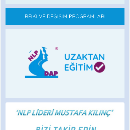
REİKİ VE DEĞİŞİM PROGRAMLARI