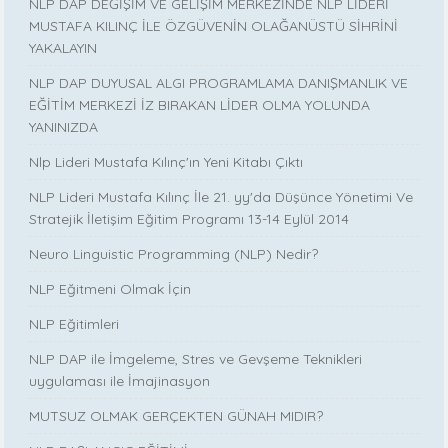
NLP DAP DEĞİŞİM VE GELİŞİM MERKEZİNDE NLP LİDERİ
MUSTAFA KILINÇ İLE ÖZGÜVENİN OLAĞANÜSTÜ SİHRİNİ
YAKALAYIN
NLP DAP DUYUSAL ALGI PROGRAMLAMA DANIŞMANLIK VE
EĞİTİM MERKEZİ İZ BIRAKAN LİDER OLMA YOLUNDA
YANINIZDA
Nlp Lideri Mustafa Kılınç'ın Yeni Kitabı Çıktı
NLP Lideri Mustafa Kılınç İle 21. yy'da Düşünce Yönetimi Ve
Stratejik İletişim Eğitim Programı 13-14 Eylül 2014
Neuro Linguistic Programming (NLP) Nedir?
NLP Eğitmeni Olmak İçin
NLP Eğitimleri
NLP DAP ile İmgeleme, Stres ve Gevşeme Teknikleri
uygulaması ile İmajinasyon
MUTSUZ OLMAK GERÇEKTEN GÜNAH MIDIR?