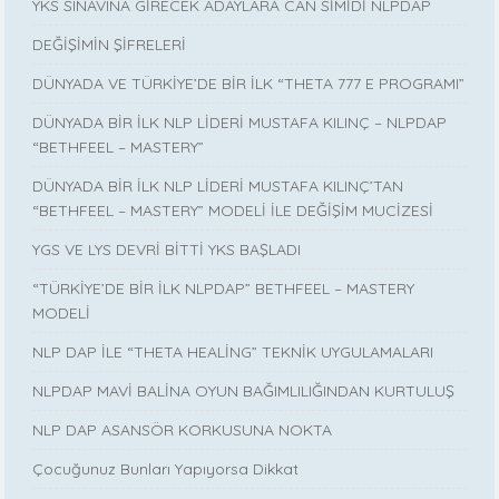
YKS SINAVINA GİRECEK ADAYLARA CAN SİMİDİ NLPDAP
DEĞİŞİMİN ŞİFRELERİ
DÜNYADA VE TÜRKİYE’DE BİR İLK “THETA 777 E PROGRAMI”
DÜNYADA BİR İLK NLP LİDERİ MUSTAFA KILINÇ – NLPDAP
“BETHFEEL – MASTERY”
DÜNYADA BİR İLK NLP LİDERİ MUSTAFA KILINÇ’TAN
“BETHFEEL – MASTERY” MODELİ İLE DEĞİŞİM MUCİZESİ
YGS VE LYS DEVRİ BİTTİ YKS BAŞLADI
“TÜRKİYE’DE BİR İLK NLPDAP” BETHFEEL – MASTERY
MODELİ
NLP DAP İLE “THETA HEALİNG” TEKNİK UYGULAMALARI
NLPDAP MAVİ BALİNA OYUN BAĞIMLILIĞINDAN KURTULUŞ
NLP DAP ASANSÖR KORKUSUNA NOKTA
Çocuğunuz Bunları Yapıyorsa Dikkat