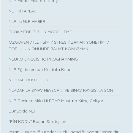
NLP Model Mustafa Kılınç
NLP KİTAPLARI
NLP ile NLP HABER
TÜRKİYE’DE BİR İLK MODELLEME
ÖZGÜVEN / İLETİŞİM / STRES / ZAMAN YÖNETİMİ /
TOPLULUK ÖNÜNDE RAHAT KONUŞMAK
NEURO LINGUISTIC PROGRAMMING
NLP Eğitimlerinde Mustafa Kılınç
NLPDAP ile KOÇLUK
NLPDAP’LA SINAV HEYECANI VE SINAV KAYGISINA SON
NLP Denince Akla NLPDAP Mustafa Kılınç Geliyor
Dünya’da NLP
"PİN KODU" Başarı Stratejileri
İnsan Düşündüğü Kadar Güçlü İnandığı Kadar Değerlidir...