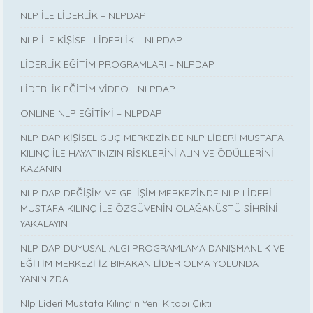
NLP İLE LİDERLİK – NLPDAP
NLP İLE KİŞİSEL LİDERLİK – NLPDAP
LİDERLİK EĞİTİM PROGRAMLARI – NLPDAP
LİDERLİK EĞİTİM VİDEO - NLPDAP
ONLINE NLP EĞİTİMİ – NLPDAP
NLP DAP KİŞİSEL GÜÇ MERKEZİNDE NLP LİDERİ MUSTAFA
KILINÇ İLE HAYATINIZIN RİSKLERİNİ ALIN VE ÖDÜLLERİNİ
KAZANIN
NLP DAP DEĞİŞİM VE GELİŞİM MERKEZİNDE NLP LİDERİ
MUSTAFA KILINÇ İLE ÖZGÜVENİN OLAĞANÜSTÜ SİHRİNİ
YAKALAYIN
NLP DAP DUYUSAL ALGI PROGRAMLAMA DANIŞMANLIK VE
EĞİTİM MERKEZİ İZ BIRAKAN LİDER OLMA YOLUNDA
YANINIZDA
Nlp Lideri Mustafa Kılınç'ın Yeni Kitabı Çıktı