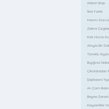
Ailenin Başı
İkisi Farklı
Hanım Sözcüğ
Zebra Çizgiler
Kök Hücre Son
Alnıyla Bir D
Tavuklu Siyas
Bıyığına İddi
Çikolatadan 
Şapkasını Yi
Arı Çam Balın
Beyne Zararlı
Kayserililer 