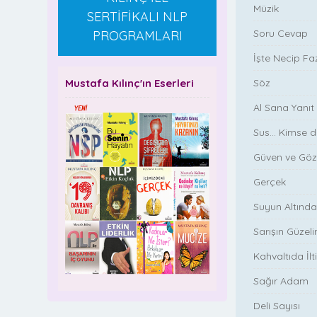
Müzik
SERTİFİKALI NLP
Soru Cevap
PROGRAMLARI
İşte Necip Faz
Mustafa Kılınç'ın Eserleri
Söz
Al Sana Yanıt
Sus... Kimse
Güven ve Göz
Gerçek
Suyun Altınd
Sarışın Güzeli
Kahvaltıda İlt
Sağır Adam
Deli Sayısı