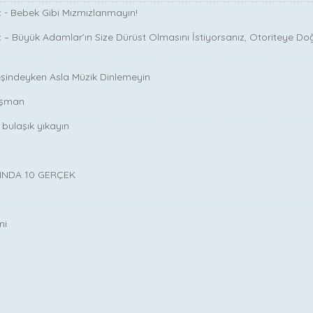
ç - Bebek Gibi Mızmızlanmayın!
ç – Büyük Adamlar’ın Size Dürüst Olmasını İstiyorsanız, Otoriteye Doğ
eşindeyken Asla Müzik Dinlemeyin
nışman
bulaşık yıkayın
KINDA 10 GERÇEK
mi