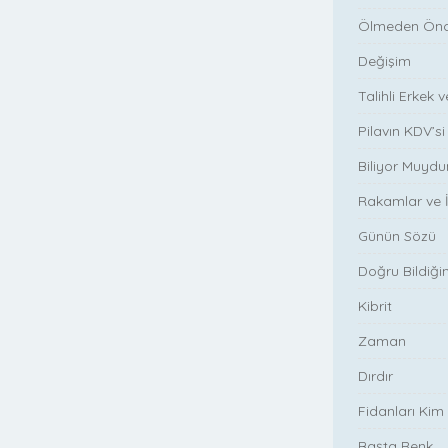
Ölmeden Önce
Değişim
Talihli Erkek 
Pilavın KDV’si
Biliyor Muyd
Rakamlar ve İ
Günün Sözü
Doğru Bildiğim
Kibrit
Zaman
Dırdır
Fidanları Kim 
Başta Renk