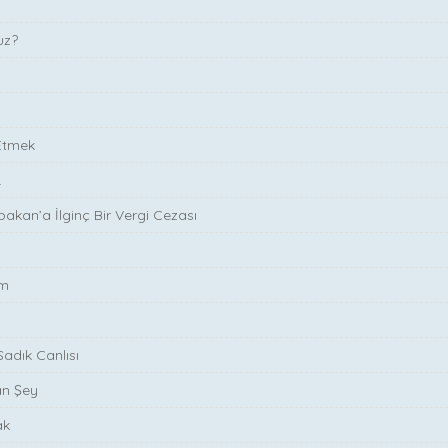
uz?
 Etmek
.
kan’a İlginç Bir Vergi Cezası
ım
adık Canlısı
n Şey
ak