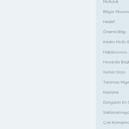
Mutluluk
Biliyor Musun
Hedef
Önemli Bilgi
Kadını Mutlu
Hapşuuuuuu..
Hovarda Başba
Günün Sözü
Tanımaz Mıy
Kestane
Dünyanın En S
Saklanamaya
Çok Konuşm