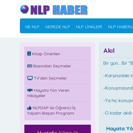
NE NLP
NEREDE NLP
NLP LİNKLERİ
NLP HABERL
Akıl
Kitap Önerileri
Bir gün... Bir 
Basından Seçmeler
-Karşınızdaki 
TV'den Seçmeler
-Konuşmasınd
Hayata Yön Veren
Hikayeler
-Ya hiç konu
NLPDAP ile Öğrenci-İş
-O kadar akıllı
Yaşam-Başarı Programı
Hayata Yö