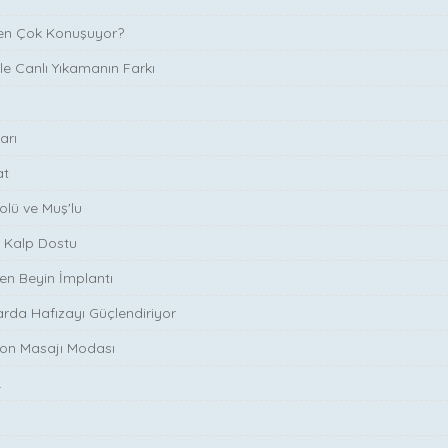
en Çok Konuşuyor?
le Canlı Yıkamanın Farkı
arı
at
lü ve Muş'lu
er Kalp Dostu
ren Beyin İmplantı
arda Hafızayı Güçlendiriyor
ton Masajı Modası
.