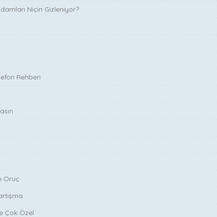
adamları Niçin Gizleniyor?
elefon Rehberi
asın
e Oruç
artışma
ine Çok Özel