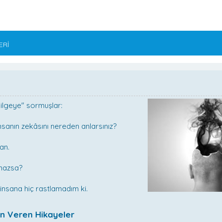
ERİ
"Bilgeye" sormuşlar:
insanın zekâsını nereden anlarsınız?
an.
şmazsa?
 insana hiç rastlamadım ki.
n Veren Hikayeler