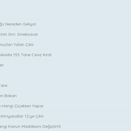
ü Nereden Geliyor
inin Sırrı: Sineksavar
uçları Yalan Çıktı
akikada 155 Tane Ceviz Kırdı
et
a
Fare
yen Bakan
ı Hangi Çiçekten Yapar
 Kimyasallar 12’ye Çıktı
Hangi Kanun Maddesini Değiştirtti