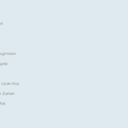
ıl
 duymasın
yaşı
a Uçan Kuş
n Zarları
ifat