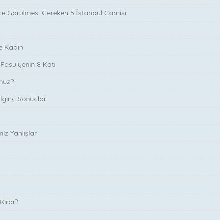
 Görülmesi Gereken 5 İstanbul Camisi
ve Kadın
 Fasulyenin 8 Katı
unuz?
lginç Sonuçlar
iz Yanlışlar
Kırdı?