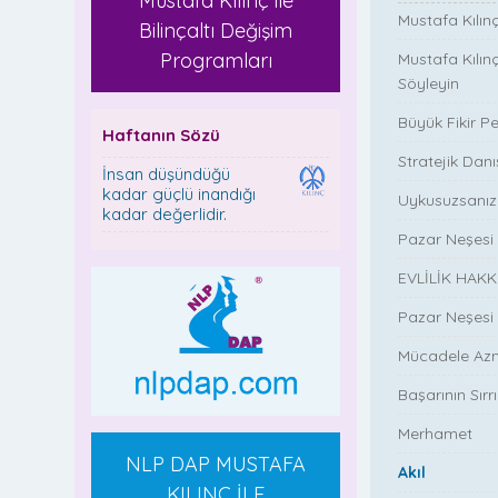
Mustafa Kılınç ile
Mustafa Kılın
Bilinçaltı Değişim
Programları
Mustafa Kılın
Söyleyin
Büyük Fikir P
Haftanın Sözü
Stratejik Da
İnsan düşündüğü
kadar güçlü inandığı
Uykusuzsanız 
kadar değerlidir.
Pazar Neşesi
EVLİLİK HAK
Pazar Neşesi
Mücadele Az
Başarının Sırrı
Merhamet
NLP DAP MUSTAFA
Akıl
KILINÇ İLE