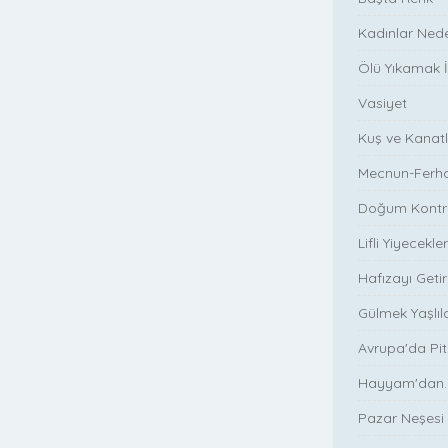
Kadınlar Ned
Ölü Yıkamak İ
Vasiyet
Kuş ve Kanatl
Mecnun-Ferh
Doğum Kontro
Lifli Yiyecekl
Hafızayı Geti
Gülmek Yaşlıl
Avrupa'da Pi
Hayyam'dan.
Pazar Neşesi