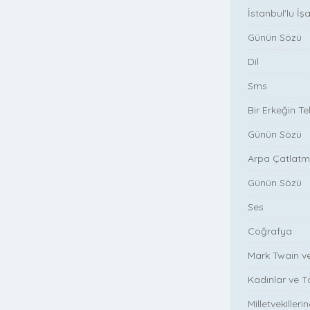
İstanbul'lu İş
Günün Sözü
Dil
Sms
Bir Erkeğin T
Günün Sözü
Arpa Çatlatm
Günün Sözü
Ses
Coğrafya
Mark Twain v
Kadınlar ve T
Milletvekiller