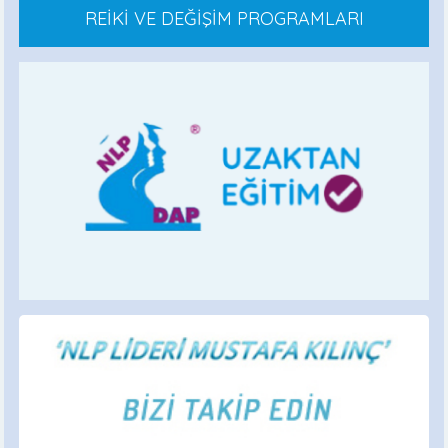
REİKİ VE DEĞİŞİM PROGRAMLARI