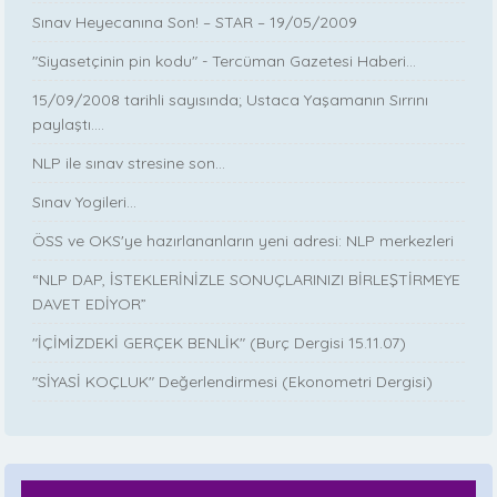
Sınav Heyecanına Son! – STAR – 19/05/2009
"Siyasetçinin pin kodu" - Tercüman Gazetesi Haberi...
15/09/2008 tarihli sayısında; Ustaca Yaşamanın Sırrını
paylaştı....
NLP ile sınav stresine son...
Sınav Yogileri...
ÖSS ve OKS'ye hazırlananların yeni adresi: NLP merkezleri
“NLP DAP, İSTEKLERİNİZLE SONUÇLARINIZI BİRLEŞTİRMEYE
DAVET EDİYOR”
"İÇİMİZDEKİ GERÇEK BENLİK" (Burç Dergisi 15.11.07)
"SİYASİ KOÇLUK" Değerlendirmesi (Ekonometri Dergisi)