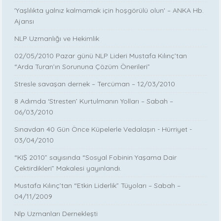
'Yaşlılıkta yalnız kalmamak için hoşgörülü olun' – ANKA Hb.
Ajansı
NLP Uzmanlığı ve Hekimlik
02/05/2010 Pazar günü NLP Lideri Mustafa Kılınç’tan
“Arda Turan’ın Sorununa Çözüm Önerileri”
Stresle savaşan dernek – Tercüman – 12/03/2010
8 Adımda ‘Stresten’ Kurtulmanın Yolları – Sabah –
06/03/2010
Sınavdan 40 Gün Önce Küpelerle Vedalaşın - Hürriyet -
03/04/2010
“KIŞ 2010” sayısında “Sosyal Fobinin Yaşama Dair
Çektirdikleri” Makalesi yayınlandı.
Mustafa Kılınç’tan “Etkin Liderlik” Tüyoları – Sabah –
04/11/2009
Nlp Uzmanları Dernekleşti