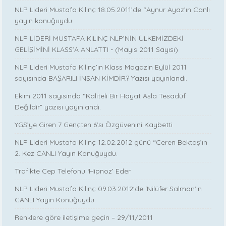
NLP Lideri Mustafa Kılınç 18.05.2011’de “Aynur Ayaz’ın Canlı
yayın konuğuydu
NLP LİDERİ MUSTAFA KILINÇ NLP’NİN ÜLKEMİZDEKİ
GELİŞİMİNİ KLASS’A ANLATTI - (Mayıs 2011 Sayısı)
NLP Lideri Mustafa Kılınç’ın Klass Magazin Eylül 2011
sayısında BAŞARILI İNSAN KİMDİR? Yazısı yayınlandı.
Ekim 2011 sayısında “Kaliteli Bir Hayat Asla Tesadüf
Değildir” yazısı yayınlandı.
YGS’ye Giren 7 Gençten 6’sı Özgüvenini Kaybetti
NLP Lideri Mustafa Kılınç 12.02.2012 günü “Ceren Bektaş’ın
2. Kez CANLI Yayın Konuğuydu.
Trafikte Cep Telefonu ‘Hipnoz’ Eder
NLP Lideri Mustafa Kılınç 09.03.2012'de ‘Nilüfer Salman’ın
CANLI Yayın Konuğuydu.
Renklere göre iletişime geçin – 29/11/2011