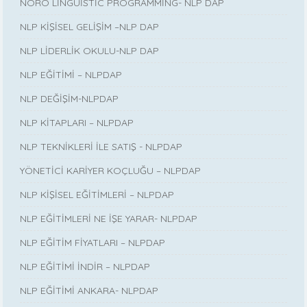
NÖRO LİNGUİSTİC PROGRAMMİNG- NLP DAP
NLP KİŞİSEL GELİŞİM –NLP DAP
NLP LİDERLİK OKULU-NLP DAP
NLP EĞİTİMİ – NLPDAP
NLP DEĞİŞİM-NLPDAP
NLP KİTAPLARI – NLPDAP
NLP TEKNİKLERİ İLE SATIŞ - NLPDAP
YÖNETİCİ KARİYER KOÇLUĞU – NLPDAP
NLP KİŞİSEL EĞİTİMLERİ – NLPDAP
NLP EĞİTİMLERİ NE İŞE YARAR- NLPDAP
NLP EĞİTİM FİYATLARI – NLPDAP
NLP EĞİTİMİ İNDİR – NLPDAP
NLP EĞİTİMİ ANKARA- NLPDAP