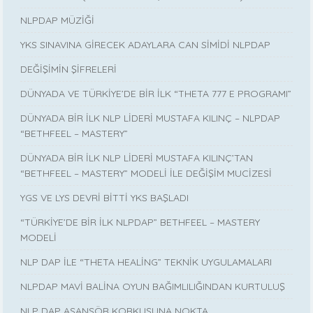
NLPDAP MÜZİĞİ
YKS SINAVINA GİRECEK ADAYLARA CAN SİMİDİ NLPDAP
DEĞİŞİMİN ŞİFRELERİ
DÜNYADA VE TÜRKİYE’DE BİR İLK “THETA 777 E PROGRAMI”
DÜNYADA BİR İLK NLP LİDERİ MUSTAFA KILINÇ – NLPDAP
“BETHFEEL – MASTERY”
DÜNYADA BİR İLK NLP LİDERİ MUSTAFA KILINÇ’TAN
“BETHFEEL – MASTERY” MODELİ İLE DEĞİŞİM MUCİZESİ
YGS VE LYS DEVRİ BİTTİ YKS BAŞLADI
“TÜRKİYE’DE BİR İLK NLPDAP” BETHFEEL – MASTERY
MODELİ
NLP DAP İLE “THETA HEALİNG” TEKNİK UYGULAMALARI
NLPDAP MAVİ BALİNA OYUN BAĞIMLILIĞINDAN KURTULUŞ
NLP DAP ASANSÖR KORKUSUNA NOKTA