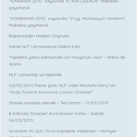
“İLKBAHAR 2010” sayısında “ETKİN LİDERLİK” Makalesi
yayınlandı.
“SONBAHAR 2010” sayısında “21.yy. Motivasyon Yönetimi”
Makalesi yayınlandı.
Başarısızlığın Nedeni Özgüven
Sahte NLP Uzmanlarına Dikkat Edin
'Yaşlılıkta yalnız kalmamak için hoşgörülü olun' – ANKA Hb.
Ajansı
NLP Uzmanlığı ve Hekimlik
02/05/2010 Pazar günü NLP Lideri Mustafa Kılınç’tan
“Arda Turan’ın Sorununa Çözüm Önerileri”
Stresle savaşan dernek – Tercüman – 12/03/2010
8 Adımda ‘Stresten’ Kurtulmanın Yolları – Sabah –
06/03/2010
Sınavdan 40 Gün Önce Küpelerle Vedalaşın - Hürriyet -