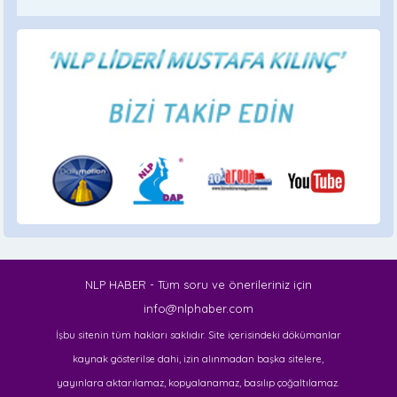
NLP HABER - Tüm soru ve önerileriniz için
info@nlphaber.com
İşbu sitenin tüm hakları saklıdır. Site içerisindeki dökümanlar
kaynak gösterilse dahi, izin alınmadan başka sitelere,
yayınlara aktarılamaz, kopyalanamaz, basılıp çoğaltılamaz.