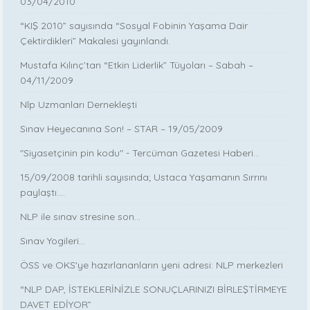
03/04/2010
“KIŞ 2010” sayısında “Sosyal Fobinin Yaşama Dair
Çektirdikleri” Makalesi yayınlandı.
Mustafa Kılınç’tan “Etkin Liderlik” Tüyoları – Sabah –
04/11/2009
Nlp Uzmanları Dernekleşti
Sınav Heyecanına Son! – STAR – 19/05/2009
"Siyasetçinin pin kodu" - Tercüman Gazetesi Haberi...
15/09/2008 tarihli sayısında; Ustaca Yaşamanın Sırrını
paylaştı....
NLP ile sınav stresine son...
Sınav Yogileri...
ÖSS ve OKS'ye hazırlananların yeni adresi: NLP merkezleri
“NLP DAP, İSTEKLERİNİZLE SONUÇLARINIZI BİRLEŞTİRMEYE
DAVET EDİYOR”