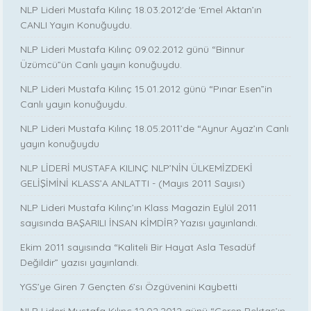
NLP Lideri Mustafa Kılınç 18.03.2012'de ‘Emel Aktan’ın
CANLI Yayın Konuğuydu.
NLP Lideri Mustafa Kılınç 09.02.2012 günü “Binnur
Üzümcü”ün Canlı yayın konuğuydu.
NLP Lideri Mustafa Kılınç 15.01.2012 günü “Pınar Esen”in
Canlı yayın konuğuydu.
NLP Lideri Mustafa Kılınç 18.05.2011’de “Aynur Ayaz’ın Canlı
yayın konuğuydu
NLP LİDERİ MUSTAFA KILINÇ NLP’NİN ÜLKEMİZDEKİ
GELİŞİMİNİ KLASS’A ANLATTI - (Mayıs 2011 Sayısı)
NLP Lideri Mustafa Kılınç’ın Klass Magazin Eylül 2011
sayısında BAŞARILI İNSAN KİMDİR? Yazısı yayınlandı.
Ekim 2011 sayısında “Kaliteli Bir Hayat Asla Tesadüf
Değildir” yazısı yayınlandı.
YGS’ye Giren 7 Gençten 6’sı Özgüvenini Kaybetti
NLP Lideri Mustafa Kılınç 12.02.2012 günü “Ceren Bektaş’ın