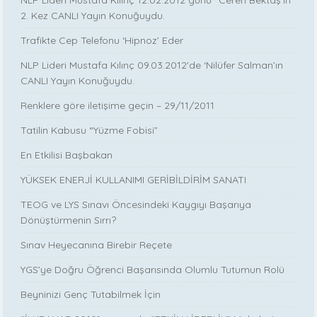
2. Kez CANLI Yayın Konuğuydu.
Trafikte Cep Telefonu ‘Hipnoz’ Eder
NLP Lideri Mustafa Kılınç 09.03.2012'de ‘Nilüfer Salman’ın
CANLI Yayın Konuğuydu.
Renklere göre iletişime geçin – 29/11/2011
Tatilin Kabusu “Yüzme Fobisi”
En Etkilisi Başbakan
YÜKSEK ENERJİ KULLANIMI GERİBİLDİRİM SANATI
TEOG ve LYS Sınavı Öncesindeki Kaygıyı Başarıya
Dönüştürmenin Sırrı?
Sınav Heyecanına Birebir Reçete
YGS’ye Doğru Öğrenci Başarısında Olumlu Tutumun Rolü
Beyninizi Genç Tutabilmek İçin