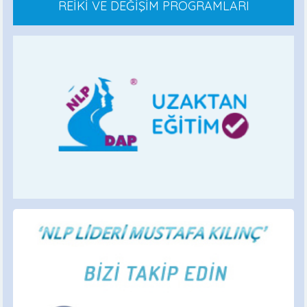
REİKİ VE DEĞİŞİM PROGRAMLARI