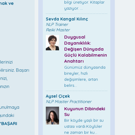
bilgi üretiyor. Kitaplar
mak ve
yazıyor. ...
Sevda Kangal Kılınç
NLP Trainer
Reiki Master
Duygusal
Dayanıklılık:
Değişen Dünyada
Güçlü Kalabilmenin
Anahtarı
erinizi
Günümüz dünyasında
irsiniz. Başarı
bireyler, hızlı
izi,
değişimlere, artan
belirs...
nızın
Aysel Çiçek
NLP Master Practitioner
unulmaya
Kuyunun Dibindeki
Su
ğundaki
Bir köyde yaşlı bir su
“BAŞARI
ustası vardı.Köylüler
ne zaman bir ku...