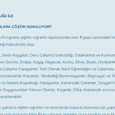
UĞU İLE
NLARA ÇÖZÜM SUNULUYOR?
u Programı; eğitim-öğretim aşamasında olan
7
yaşın üzerindeki he
ceği kapsamda olup;
ği, Sınav Kaygıları, Ders Çalışma İsteksizliği, Odaklanma ve Konsa
n Sorunu, Endişe, Kaygı, Heyecan, Korku, Stres, Baskı, Unutkanlık
 Çatışma Yaşayanlar. Tam Olarak Nasıl Öğrendiğini ve Çalışması 
orumluluktan Kaçanlar, Tembelliği Benimseyenler, Bilgisayar ve T
le İçi İletişim Kopukluğu Yaşayanlar, Kararsızlık Çekenler, Sosyal F
ı Duygusundan Yoksun Olanlar, Kızgınlık, Öfke, Kıskançlık sorunu 
arlanabilir.
 yalnızca eğitim-öğretim ve sınavlarda başarılı olunması için yap
 yolculuğunda Etkin Birey olmanın temelini oluşturmakta olup N