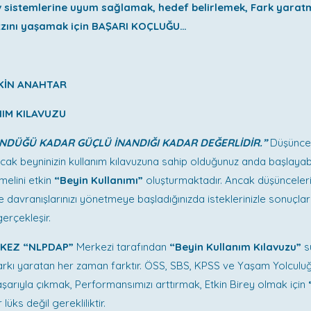
v sistemlerine uyum sağlamak, hedef belirlemek, Fark yarat
zzını yaşamak için BAŞARI KOÇLUĞU…
KİN ANAHTAR
NIM KILAVUZU
NDÜĞÜ KADAR GÜÇLÜ İNANDIĞI KADAR DEĞERLİDİR.”
Düşüncel
k beyninizin kullanım kılavuzuna sahip olduğunuz anda başlayabil
elini etkin
“Beyin Kullanımı”
oluşturmaktadır. Ancak düşüncelerin
e davranışlarınızı yönetmeye başladığınızda isteklerinizle sonuçları
erçekleşir.
 KEZ “NLPDAP”
Merkezi tarafından
“Beyin Kullanım Kılavuzu”
s
Farkı yaratan her zaman farktır. ÖSS, SBS, KPSS ve Yaşam Yolculu
şarıyla çıkmak, Performansımızı arttırmak, Etkin Birey olmak için
 lüks değil gerekliliktir.