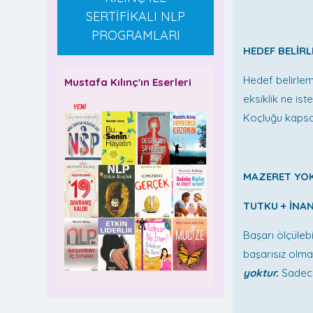
SERTİFİKALI NLP
PROGRAMLARI
HEDEF BELİRL
Hedef belirle
Mustafa Kılınç'ın Eserleri
eksiklik ne ist
Koçluğu kapsam
MAZERET YOK
TUTKU + İNA
Başarı ölçüleb
başarısız olma
yoktur.
Sadece 