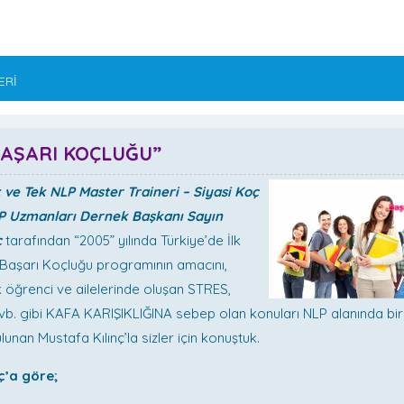
ERİ
“BAŞARI KOÇLUĞU”
k ve Tek NLP Master Traineri – Siyasi Koç
LP Uzmanları Dernek Başkanı Sayın
ç
tarafından “2005” yılında Türkiye’de İlk
 Başarı Koçluğu programının amacını,
 öğrenci ve ailelerinde oluşan STRES,
vb. gibi KAFA KARIŞIKLIĞINA sebep olan konuları NLP alanında b
nan Mustafa Kılınç’la sizler için konuştuk.
ç’a göre;