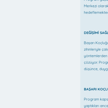
Merkezi olarak
hedeflemekted
DEĞİŞİMİ SAĞ
Başarı Koçluğu
zihinleriyle ç
yöntemlerden 
çözüyor. Progr
düşünce, duyg
BAŞARI KOÇL
Program kapsa
yaptıkları anc