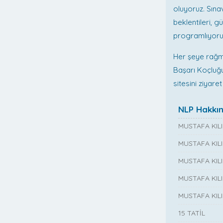
oluyoruz. Sınav
beklentileri, g
programlıyoru
Her şeye rağme
Başarı Koçluğ
sitesini ziyare
NLP Hakkı
MUSTAFA KIL
MUSTAFA KIL
MUSTAFA KIL
MUSTAFA KILI
MUSTAFA KIL
15 TATİL