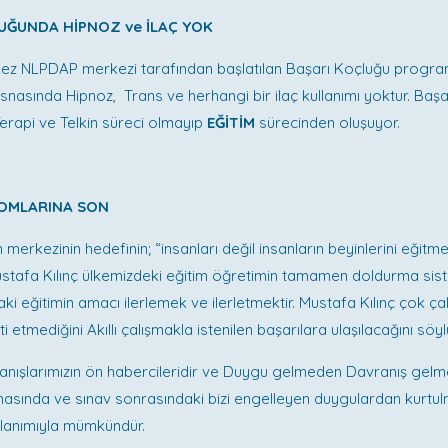
UĞUNDA HİPNOZ ve İLAÇ YOK
 kez NLPDAP merkezi tarafından başlatılan Başarı Koçluğu progra
nasında Hipnoz, Trans ve herhangi bir ilaç kullanımı yoktur. Baş
erapi ve Telkin süreci olmayıp
EĞİTİM
sürecinden oluşuyor.
ROMLARINA SON
merkezinin hedefinin; “insanları değil insanların beyinlerini eğit
Mustafa Kılınç ülkemizdeki eğitim öğretimin tamamen doldurma si
aki eğitimin amacı ilerlemek ve ilerletmektir. Mustafa Kılınç çok ça
i etmediğini Akıllı çalışmakla istenilen başarılara ulaşılacağını söyl
anışlarımızın ön habercileridir ve Duygu gelmeden Davranış gelm
nasında ve sınav sonrasındaki bizi engelleyen duygulardan kurtu
llanımıyla mümkündür.