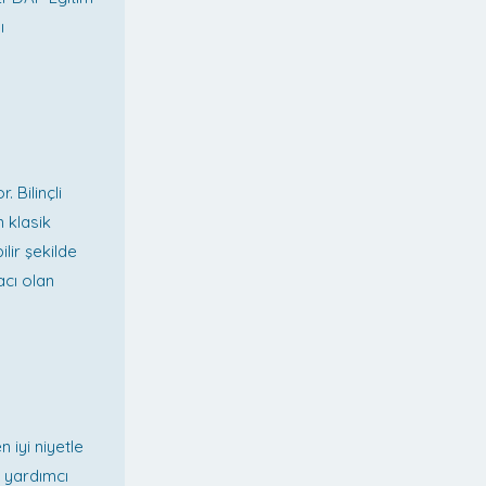
ı
 Bilinçli
n klasik
ilir şekilde
acı olan
iyi niyetle
e yardımcı