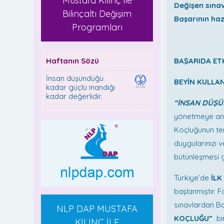
Mustafa Kılınç ile
Değişen sına
Bilinçaltı Değişim
Başarının ha
Programları
Haftanın Sözü
BAŞARIDA ET
İnsan düşündüğü
BEYİN KULLA
kadar güçlü inandığı
kadar değerlidir.
“İNSAN DÜŞÜ
yönetmeye anca
Koçluğunun tem
duygularınızı v
bütünleşmesi g
Türkiye’de
İLK
başlanmıştır. 
sınavlardan Ba
NLP DAP MUSTAFA
KOÇLUĞU”
bir
KILINÇ İLE