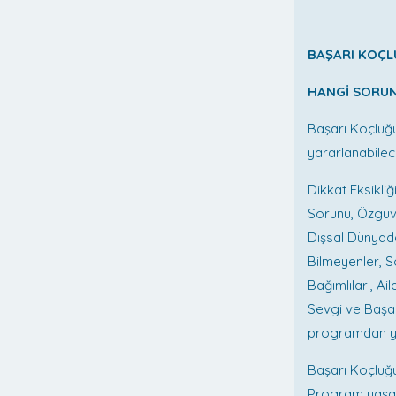
BAŞARI KOÇL
HANGİ SORU
Başarı Koçluğ
yararlanabile
Dikkat Eksikli
Sorunu, Özgüve
Dışsal Dünyada
Bilmeyenler, S
Bağımlıları, Ai
Sevgi ve Başar
programdan yar
Başarı Koçluğu
Program yaşam