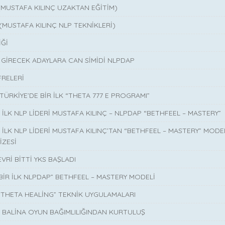
(MUSTAFA KILINÇ UZAKTAN EĞİTİM)
(MUSTAFA KILINÇ NLP TEKNİKLERİ)
Ğİ
A GİRECEK ADAYLARA CAN SİMİDİ NLPDAP
FRELERİ
ÜRKİYE’DE BİR İLK “THETA 777 E PROGRAMI”
İLK NLP LİDERİ MUSTAFA KILINÇ – NLPDAP “BETHFEEL – MASTERY”
İLK NLP LİDERİ MUSTAFA KILINÇ’TAN “BETHFEEL – MASTERY” MODEL
İZESİ
EVRİ BİTTİ YKS BAŞLADI
 BİR İLK NLPDAP” BETHFEEL – MASTERY MODELİ
 “THETA HEALİNG” TEKNİK UYGULAMALARI
 BALİNA OYUN BAĞIMLILIĞINDAN KURTULUŞ