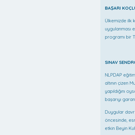
BAŞARI KOÇL
Ülkemizde ilk
uygulanması es
programı bir T
SINAV SEND
NLPDAP eğitim 
altının çizen 
yapıldığını oys
başarıyı garant
Duygular davr
öncesinde, es
etkin Beyin Ku