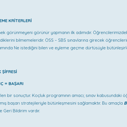
EME KRİTERLERİ
mek görünmeyeni görünür yapmanın ilk adımıdır. Öğrencilerimizde
ediklerini bilmemeleridir. ÖSS – SBS sınavlarına girecek öğrenciler
ında Ne istediğini bilen ve eyleme geçme dürtüsüyle bütünleşirl
 ŞİFRESİ
NÇ = BAŞARI
ilen bir sonuçtur. Koçluk programının amacı; sınav kabusundaki öğ
mış başarı stratejileriyle bütünleşmesini sağlamaktır. Bu amaçla
B
Geri Bildirim vardır.