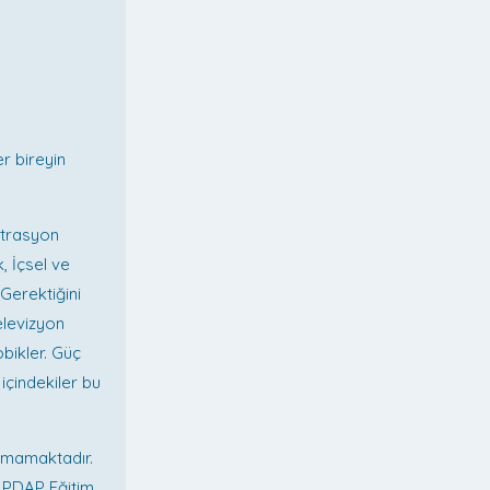
r bireyin
ntrasyon
, İçsel ve
Gerektiğini
elevizyon
obikler. Güç
içindekiler bu
ılmamaktadır.
LPDAP Eğitim