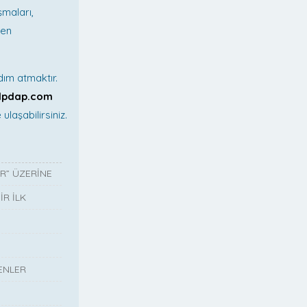
şmaları,
den
dım atmaktır.
lpdap.com
ulaşabilirsiniz.
R” ÜZERİNE
R İLK
ENLER