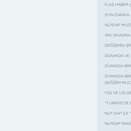
FLAŞ HABER 
SON DAKİKA 
NLPDAP MÜZİ
YKS SINAVIN
DEĞİŞİMİN Şİ
DÜNYADA VE T
DÜNYADA BİR 
DÜNYADA BİR 
DEĞİŞİM MUC
YGS VE LYS D
“TÜRKİYE’DE
NLP DAP İLE
NLPDAP MAVİ