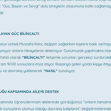
 “Güç, Başarı ve Sevgi” dolu bireylerin oluşumuna katkı sağlamay
ir.
LAYAN GÜÇ BİLİNÇALTI
nun üstadı Mustafa Kılınç değişim sağlarken kişilere balık vermiyor.
alışmıyor onların hikayelerini dinlemiyor. Günümüzde yapılmakta ola
farklı olarak
“BİLİNÇALTI”
iletişimle sorunları gerçekçi sürdürüleb
am %100 sonuçlara imza atıyor. Başarıya giden yolda kişiye ihtiy
u ve davranış yüklenerek
“NASIL”
sunuluyor.
UĞU KAPSAMINDA AİLEYE DESTEK
mında öğrencilerimizin ailelerinde gördüğümüz “onların tamamen 
ak sonuçların olumuz olduğu davranış kalıplarını” değiştirmelerind