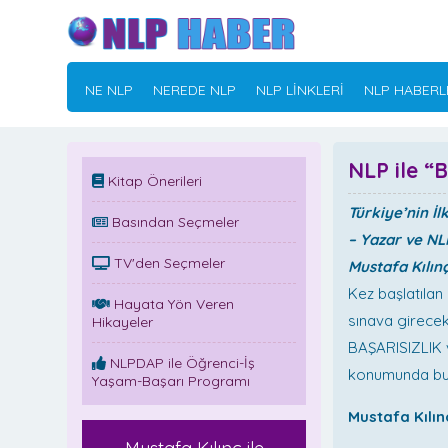
NE NLP
NEREDE NLP
NLP LİNKLERİ
NLP HABERL
NLP ile 
Kitap Önerileri
Türkiye’nin İl
Basından Seçmeler
– Yazar ve N
TV'den Seçmeler
Mustafa Kılın
Kez başlatılan
Hayata Yön Veren
sınava girecek
Hikayeler
BAŞARISIZLIK 
NLPDAP ile Öğrenci-İş
konumunda bulu
Yaşam-Başarı Programı
Mustafa Kılın