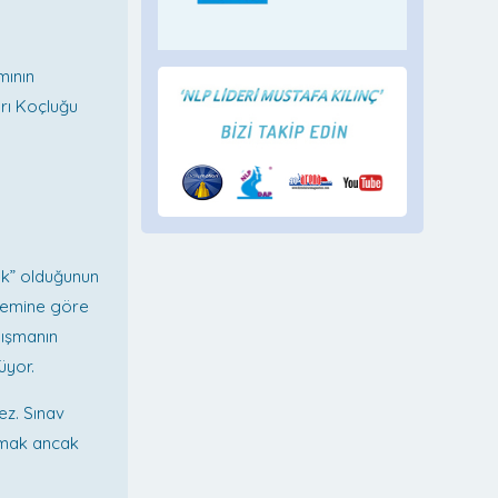
mının
arı Koçluğu
mek” olduğunun
stemine göre
lışmanın
üyor.
ez. Sınav
lmak ancak