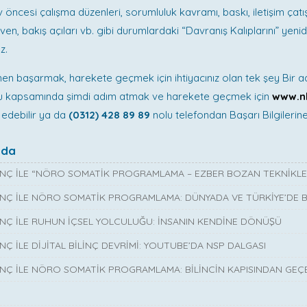
 öncesi çalışma düzenleri, sorumluluk kavramı, baskı, iletişim çatı
üven, bakış açıları vb. gibi durumlardaki “Davranış Kalıplarını” yeni
z.
n başarmak, harekete geçmek için ihtiyacınız olan tek şey Bir a
u kapsamında şimdi adım atmak ve harekete geçmek için
www.n
t edebilir ya da
(0312) 428 89 89
nolu telefondan Başarı Bilgilerine 
nda
INÇ İLE “NÖRO SOMATİK PROGRAMLAMA – EZBER BOZAN TEKNİKLE
INÇ İLE NÖRO SOMATİK PROGRAMLAMA: DÜNYADA VE TÜRKİYE’DE Bİ
INÇ İLE RUHUN İÇSEL YOLCULUĞU: İNSANIN KENDİNE DÖNÜŞÜ
NÇ İLE DİJİTAL BİLİNÇ DEVRİMİ: YOUTUBE’DA NSP DALGASI
INÇ İLE NÖRO SOMATİK PROGRAMLAMA: BİLİNCİN KAPISINDAN GEÇ