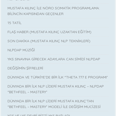
MUSTAFA KILINÇ İLE NÖRO SOMATİK PROGRAMLAMA:
BİLİNCİN KAPISINDAN GEÇENLER
15 TATİL
FLAŞ HABER (MUSTAFA KILINÇ UZAKTAN EĞİTİM)
SON DAKİKA (MUSTAFA KILINÇ NLP TEKNİKLERİ)
NLPDAP MÜZİĞİ
YKS SINAVINA GİRECEK ADAYLARA CAN SİMİDİ NLPDAP
DEĞİŞİMİN ŞİFRELERİ
DÜNYADA VE TÜRKİYE’DE BİR İLK “THETA 777 E PROGRAMI”
DÜNYADA BİR İLK NLP LİDERİ MUSTAFA KILINÇ – NLPDAP
“BETHFEEL – MASTERY”
DÜNYADA BİR İLK NLP LİDERİ MUSTAFA KILINÇ’TAN
“BETHFEEL – MASTERY” MODELİ İLE DEĞİŞİM MUCİZESİ
YGS VE LYS DEVRİ BİTTİ YKS BAŞLADI