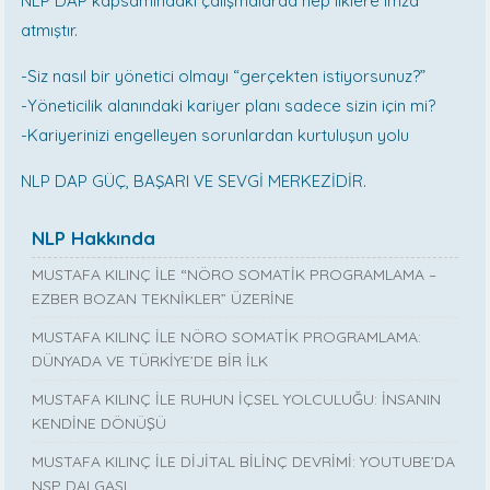
NLP DAP kapsamındaki çalışmalarda hep ilklere imza
atmıştır.
-Siz nasıl bir yönetici olmayı “gerçekten istiyorsunuz?”
-Yöneticilik alanındaki kariyer planı sadece sizin için mi?
-Kariyerinizi engelleyen sorunlardan kurtuluşun yolu
NLP DAP GÜÇ, BAŞARI VE SEVGİ MERKEZİDİR.
NLP Hakkında
MUSTAFA KILINÇ İLE “NÖRO SOMATİK PROGRAMLAMA –
EZBER BOZAN TEKNİKLER” ÜZERİNE
MUSTAFA KILINÇ İLE NÖRO SOMATİK PROGRAMLAMA:
DÜNYADA VE TÜRKİYE’DE BİR İLK
MUSTAFA KILINÇ İLE RUHUN İÇSEL YOLCULUĞU: İNSANIN
KENDİNE DÖNÜŞÜ
MUSTAFA KILINÇ İLE DİJİTAL BİLİNÇ DEVRİMİ: YOUTUBE’DA
NSP DALGASI