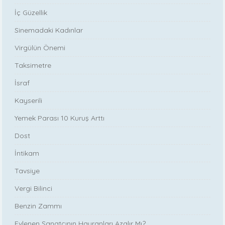
İç Güzellik
Sinemadaki Kadınlar
Virgülün Önemi
Taksimetre
İsraf
Kayserili
Yemek Parası 10 Kuruş Arttı
Dost
İntikam
Tavsiye
Vergi Bilinci
Benzin Zammı
Evlenen Sanatçının Hayranları Azalır Mı?