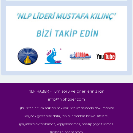
NLP HABER - Tüm soru ve önerileriniz için
info@nlphaber.com
İşbu sitenin tüm hakları saklıdır. Site içerisindeki dökümanlar
kaynak gösterilse dahi, izin alınmadan başka sitelere,
yayınlara aktarılamaz, kopyalanamaz, basılıp çoğaltılamaz.
© 2020 nlphaber.com