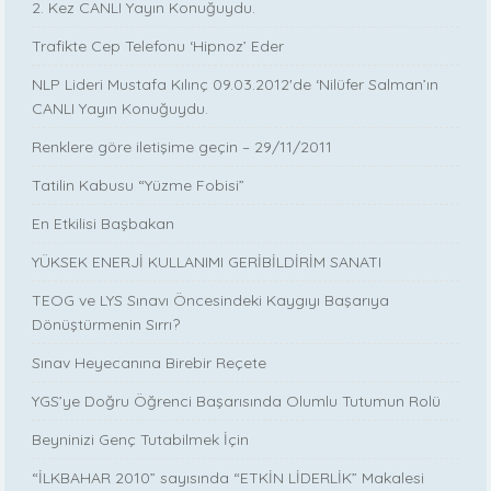
2. Kez CANLI Yayın Konuğuydu.
Trafikte Cep Telefonu ‘Hipnoz’ Eder
NLP Lideri Mustafa Kılınç 09.03.2012'de ‘Nilüfer Salman’ın
CANLI Yayın Konuğuydu.
Renklere göre iletişime geçin – 29/11/2011
Tatilin Kabusu “Yüzme Fobisi”
En Etkilisi Başbakan
YÜKSEK ENERJİ KULLANIMI GERİBİLDİRİM SANATI
TEOG ve LYS Sınavı Öncesindeki Kaygıyı Başarıya
Dönüştürmenin Sırrı?
Sınav Heyecanına Birebir Reçete
YGS’ye Doğru Öğrenci Başarısında Olumlu Tutumun Rolü
Beyninizi Genç Tutabilmek İçin
“İLKBAHAR 2010” sayısında “ETKİN LİDERLİK” Makalesi