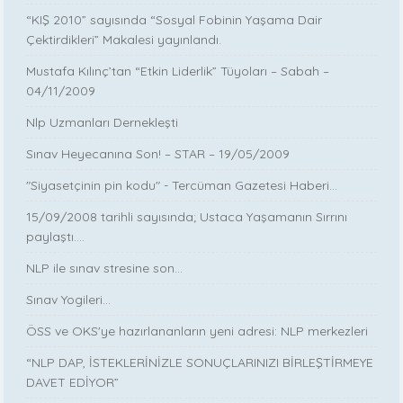
“KIŞ 2010” sayısında “Sosyal Fobinin Yaşama Dair
Çektirdikleri” Makalesi yayınlandı.
Mustafa Kılınç’tan “Etkin Liderlik” Tüyoları – Sabah –
04/11/2009
Nlp Uzmanları Dernekleşti
Sınav Heyecanına Son! – STAR – 19/05/2009
"Siyasetçinin pin kodu" - Tercüman Gazetesi Haberi...
15/09/2008 tarihli sayısında; Ustaca Yaşamanın Sırrını
paylaştı....
NLP ile sınav stresine son...
Sınav Yogileri...
ÖSS ve OKS'ye hazırlananların yeni adresi: NLP merkezleri
“NLP DAP, İSTEKLERİNİZLE SONUÇLARINIZI BİRLEŞTİRMEYE
DAVET EDİYOR”