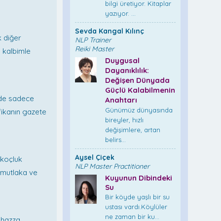
bilgi üretiyor. Kitaplar
yazıyor. ...
Sevda Kangal Kılınç
k diğer
NLP Trainer
Reiki Master
 kalbimle
Duygusal
Dayanıklılık:
Değişen Dünyada
Güçlü Kalabilmenin
lde sadece
Anahtarı
Günümüz dünyasında
fikanın gazete
bireyler, hızlı
değişimlere, artan
belirs...
Aysel Çiçek
 koçluk
NLP Master Practitioner
 mutlaka ve
Kuyunun Dibindeki
Su
Bir köyde yaşlı bir su
ustası vardı.Köylüler
ne zaman bir ku...
n hazza