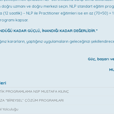
n doğru uzmanı ve doğru merkezi seçin. NLP standart eğitim pro
 (12 saatlik) – NLP ile Practitioner eğitimleri ise en az (70+50) = 
programı kapsar.
NDÜĞÜ KADAR GÜÇLÜ, İNANDIĞI KADAR DEĞERLİDİR.”
ınız kararların, yaptığınız uygulamaların geleceğinizi şekillendire
Güç, başarı ve
MU
eri
İK PROGRAMLAMA NSP MUSTAFA KILINÇ
ZA “BİREYSEL” ÇÖZÜM PROGRAMLARI
l Yolculuğu