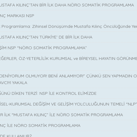
MUSTAFA KILINÇ’TAN BİR İLK DAHA NÖRO SOMATİK PROGRAMLAMA
INÇ MARKASI NSP
 Programlama: Zihinsel Dönüşümde Mustafa Kılınç Öncülüğünde Yen
USTAFA KILINÇ'TAN TÜRKİYE' DE BİR İLK DAHA
İŞİM NSP “NÖRO SOMATİK PROGRAMLAMA”
EĞERLER, ÖZ-YETERLİLİK KURUMSAL ve BİREYSEL HAYATIN GÖRÜNM
 DENİYORUM OLMUYOR! BENİ ANLAMIYOR!” ÇÜNKÜ SEN YAPMADIN O 
AVCIYI YAKALA
ÜNÜ DİKEN TERZİ: NSP İLE KONTROL ELİMİZDE
İSEL-KURUMSAL DEĞİŞİM VE GELİŞİM YOLCULUĞUNUN TEMELİ “NLP
İR İLK “MUSTAFA KILINÇ” İLE NÖRO SOMATİK PROGRAMLAMA
LINÇ İLE NÖRO SOMATİK PROGRAMLAMA
DE KULLANILIR?