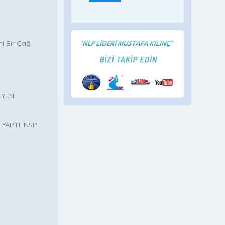
i Bir Çağ
EYEN
YAPTI! NSP
”