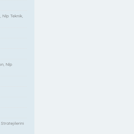
, Nlp Teknik,
on, Nlp
tratejilerini