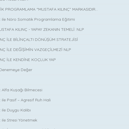
K PROGRAMLAMA “MUSTAFA KILINÇ” MARKASIDIR…
ç ile Nöro Somatik Programlama Eğitimi
USTAFA KILINÇ - YAPAY ZEKANIN TEMELİ: NLP
INÇ İLE BİLİNÇALTI DÖNÜŞÜM STRATEJİSİ
INÇ İLE DEĞİŞİMİN VAZGEÇİLMEZİ NLP
INÇ İLE KENDİNE KOÇLUK YAP
 Denemeye Değer
ç Alfa Kuşağı Bilmecesi
 ile Pasif – Agresif Ruh Hali
 ile Duygu Kalıbı
ç ile Stresi Yönetmek