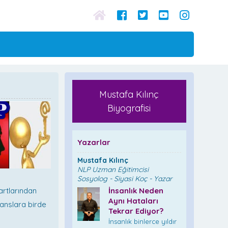
Mustafa Kılınç
Biyografisi
Yazarlar
Mustafa Kılınç
NLP Uzman Eğitimcisi
Sosyolog - Siyasi Koç - Yazar
rtlarından
İnsanlık Neden
Aynı Hataları
ranslara birde
Tekrar Ediyor?
İnsanlık binlerce yıldır