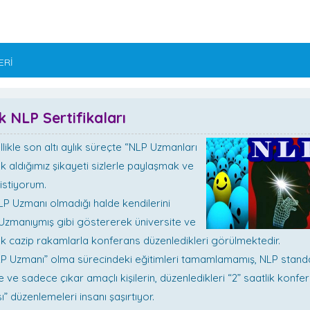
ERİ
k NLP Sertifikaları
likle son altı aylık süreçte “NLP Uzmanları
k aldığımız şikayeti sizlerle paylaşmak ve
 istiyorum.
 NLP Uzmanı olmadığı halde kendilerini
Uzmanıymış gibi göstererek üniversite ve
 cazip rakamlarla konferans düzenledikleri görülmektedir.
P Uzmanı” olma sürecindeki eğitimleri tamamlamamış, NLP standa
ve sadece çıkar amaçlı kişilerin, düzenledikleri “2” saatlik konfe
ı” düzenlemeleri insanı şaşırtıyor.