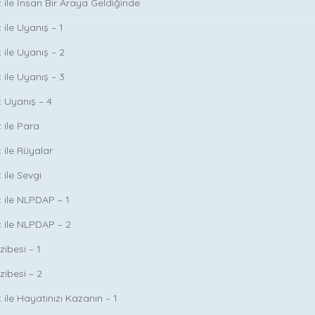
ç ile İnsan Bir Araya Geldiğinde
 ile Uyanış – 1
 ile Uyanış – 2
 ile Uyanış – 3
ç Uyanış – 4
 ile Para
 ile Rüyalar
 ile Sevgi
ç ile NLPDAP – 1
ç ile NLPDAP – 2
zibesi – 1
zibesi – 2
 ile Hayatınızı Kazanın – 1