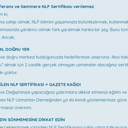
ferans ve Seminere NLP Sertifikası verilemez
m ki;
ına sahip olmak, NLP bilimini yaşamınızla bütünleştirmek, kullanma
lanmasında yardımcı olmak fark yaratmak harika bir şey. Bunu tüm
. Ancak;
N, DOĞRU YER
e doğru merkezi bulduğunuzda hedeflerinize ulaşırsınız. Aksi ha
sı” almak için 2 saatlik gerçek olmayan uzmandan alacağınız serti
kı yoktur.
İLEN NLP SERTİFİKASI = GAZETE KAĞIDI
m ve Değişiminize yapacağınız yatırımlara dikkat etmenizi eğitim ve
manı NLP Uzmanları Derneğinden ya da kendi yöntemlerinize göre
rmanızı öneririm.
ZIN SÖNMEMESİNE DİKKAT EDİN
gerçekleştirmek içinizdeki NLP Sertifikasına sahip olma tutkunuzu