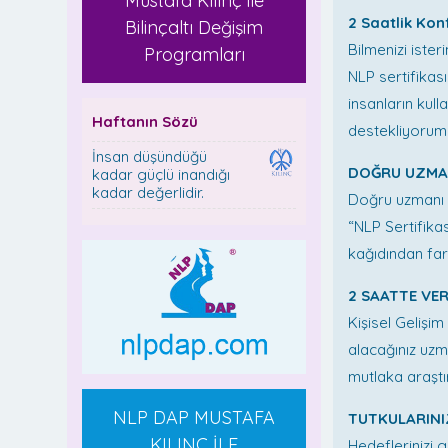
Mustafa Kılınç ile
2 Saatlik Kon
Bilinçaltı Değişim
Bilmenizi isteri
Programları
NLP sertifikas
insanların kul
Haftanın Sözü
destekliyorum
İnsan düşündüğü
DOĞRU UZMA
kadar güçlü inandığı
kadar değerlidir.
Doğru uzmanı v
“NLP Sertifika
kağıdından far
2 SAATTE VER
Kişisel Gelişi
alacağınız uz
mutlaka araştı
NLP DAP MUSTAFA
TUTKULARINI
KILINÇ İLE
Hedeflerinizi 