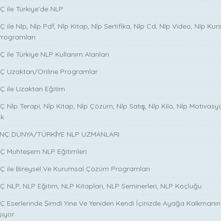
̧ ile Türkiye’de NLP
̧ ile Nlp, Nlp Pdf, Nlp Kitap, Nlp Sertifika, Nlp Cd, Nlp Video, Nlp Kurs
Programları
̧ ile Türkiye NLP Kullanım Alanları
NÇ Uzaktan/Online Programlar
Ç ile Uzaktan Eğitim
 Nlp Terapi, Nlp Kitap, Nlp Çözüm, Nlp Satış, Nlp Kilo, Nlp Motivasy
ik
NÇ DÜNYA/TÜRKİYE NLP UZMANLARI
NÇ Muhteşem NLP Eğitimleri
NÇ ile Bireysel Ve Kurumsal Çözüm Programları
Ç NLP, NLP Eğitim, NLP Kitapları, NLP Seminerleri, NLP Koçluğu
Ç Eserlerinde Şimdi Yine Ve Yeniden Kendi İçinizde Ayağa Kalkmanın S
şıyor