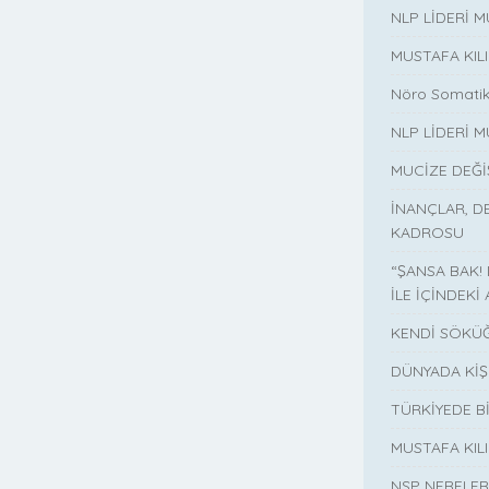
NLP LİDERİ 
MUSTAFA KIL
Nöro Somatik
NLP LİDERİ M
MUCİZE DEĞ
İNANÇLAR, D
KADROSU
“ŞANSA BAK!
İLE İÇİNDEKİ 
KENDİ SÖKÜĞ
DÜNYADA KİŞ
TÜRKİYEDE B
MUSTAFA KI
NSP NERELER