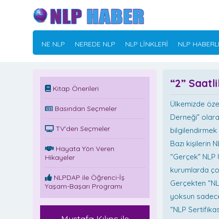
NE NLP
NEREDE NLP
NLP LİNKLERİ
NLP HABERL
“2” Saatli
Kitap Önerileri
Ülkemizde özel
Basından Seçmeler
Derneği” olara
TV'den Seçmeler
bilgilendirmek
Bazı kişilerin
Hayata Yön Veren
“Gerçek” NLP 
Hikayeler
kurumlarda çok
NLPDAP ile Öğrenci-İş
Gerçekten “NL
Yaşam-Başarı Programı
yoksun sadece 
“NLP Sertifikas