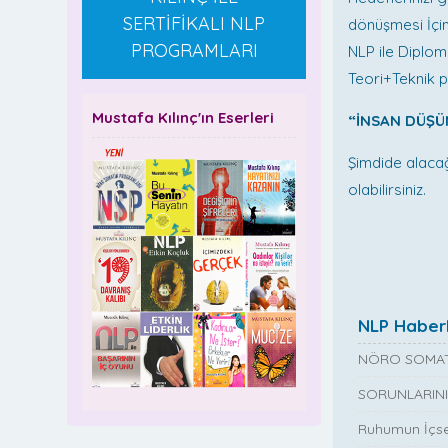
SERTİFİKALI NLP
dönüşmesi İçi
PROGRAMLARI
NLP ile Diploma
Teori+Teknik 
Mustafa Kılınç'ın Eserleri
“İNSAN DÜŞÜ
Şimdide alacağ
olabilirsiniz.
NLP Haberl
NÖRO SOMAT
SORUNLARINI
Ruhumun İçse