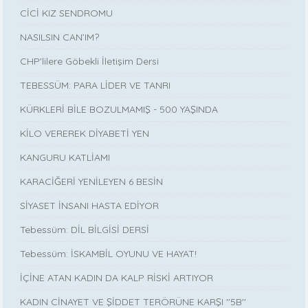
CİCİ KIZ SENDROMU
NASILSIN CAN’IM?
CHP'lilere Göbekli İletişim Dersi
TEBESSÜM: PARA LİDER VE TANRI
KÜRKLERİ BİLE BOZULMAMIŞ - 500 YAŞINDA
KİLO VEREREK DİYABETİ YEN
KANGURU KATLİAMI
KARACİĞERİ YENİLEYEN 6 BESİN
SİYASET İNSANI HASTA EDİYOR
Tebessüm: DİL BİLGİSİ DERSİ
Tebessüm: İSKAMBİL OYUNU VE HAYAT!
İÇİNE ATAN KADIN DA KALP RİSKİ ARTIYOR
KADIN CİNAYET VE ŞİDDET TERÖRÜNE KARŞI ''5B''