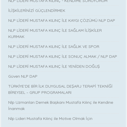
NLP LİDERİ MUSTAFA KILINÇ - KENDİME SORUYORUM
İLİŞKİLERİNİZİ GÜÇLENDİRMEK
NLP LİDERİ MUSTAFA KILINÇ İLE KAYGI ÇÖZÜMÜ NLP DAP
NLP LİDERİ MUSTAFA KILINÇ İLE SAĞLAM İLİŞKİLER
KURMAK
NLP LİDERİ MUSTAFA KILINÇ İLE SAĞLIK VE SPOR
NLP LİDERİ MUSTAFA KILINÇ İLE SONUÇ ALMAK / NLP DAP
NLP LİDERİ MUSTAFA KILINÇ İLE YENİDEN DOĞUŞ
Güven NLP DAP
TÜRKİYE’DE BİR İLK DUYGUSAL DEŞARJ TERAPİ TEKNİĞİ
BİREYSEL – GRUP PROGRAMALARI
Nlp Uzmanları Dernek Başkanı Mustafa Kılınç ile Kendine
İnanmak
Nlp Lideri Mustafa Kılınç ile Motive Olmak İçin