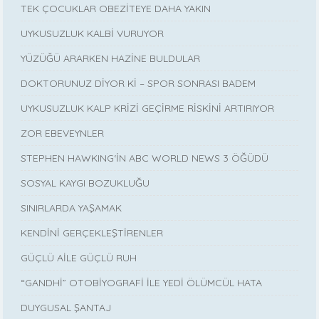
TEK ÇOCUKLAR OBEZİTEYE DAHA YAKIN
UYKUSUZLUK KALBİ VURUYOR
YÜZÜĞÜ ARARKEN HAZİNE BULDULAR
DOKTORUNUZ DİYOR Kİ – SPOR SONRASI BADEM
UYKUSUZLUK KALP KRİZİ GEÇİRME RİSKİNİ ARTIRIYOR
ZOR EBEVEYNLER
STEPHEN HAWKING‘İN ABC WORLD NEWS 3 ÖĞÜDÜ
SOSYAL KAYGI BOZUKLUĞU
SINIRLARDA YAŞAMAK
KENDİNİ GERÇEKLEŞTİRENLER
GÜÇLÜ AİLE GÜÇLÜ RUH
“GANDHİ” OTOBİYOGRAFİ İLE YEDİ ÖLÜMCÜL HATA
DUYGUSAL ŞANTAJ