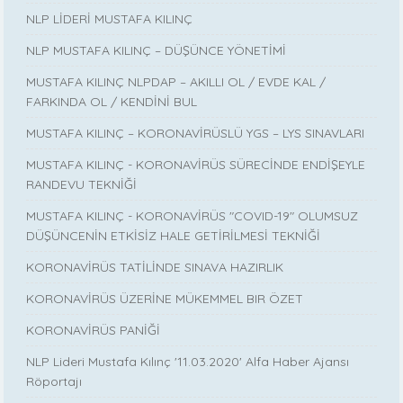
NLP LİDERİ MUSTAFA KILINÇ
NLP MUSTAFA KILINÇ – DÜŞÜNCE YÖNETİMİ
MUSTAFA KILINÇ NLPDAP – AKILLI OL / EVDE KAL /
FARKINDA OL / KENDİNİ BUL
MUSTAFA KILINÇ – KORONAVİRÜSLÜ YGS – LYS SINAVLARI
MUSTAFA KILINÇ - KORONAVİRÜS SÜRECİNDE ENDİŞEYLE
RANDEVU TEKNİĞİ
MUSTAFA KILINÇ - KORONAVİRÜS "COVID-19" OLUMSUZ
DÜŞÜNCENİN ETKİSİZ HALE GETİRİLMESİ TEKNİĞİ
KORONAVİRÜS TATİLİNDE SINAVA HAZIRLIK
KORONAVİRÜS ÜZERİNE MÜKEMMEL BIR ÖZET
KORONAVİRÜS PANİĞİ
NLP Lideri Mustafa Kılınç '11.03.2020' Alfa Haber Ajansı
Röportajı