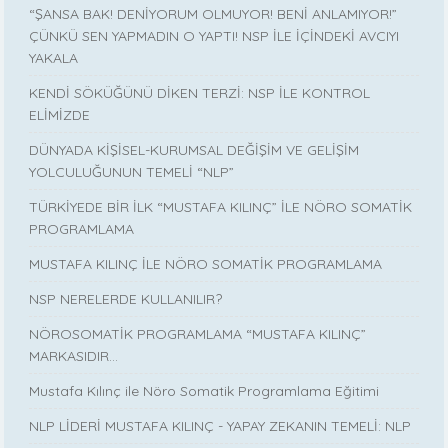
“ŞANSA BAK! DENİYORUM OLMUYOR! BENİ ANLAMIYOR!”
ÇÜNKÜ SEN YAPMADIN O YAPTI! NSP İLE İÇİNDEKİ AVCIYI
YAKALA
KENDİ SÖKÜĞÜNÜ DİKEN TERZİ: NSP İLE KONTROL
ELİMİZDE
DÜNYADA KİŞİSEL-KURUMSAL DEĞİŞİM VE GELİŞİM
YOLCULUĞUNUN TEMELİ “NLP”
TÜRKİYEDE BİR İLK “MUSTAFA KILINÇ” İLE NÖRO SOMATİK
PROGRAMLAMA
MUSTAFA KILINÇ İLE NÖRO SOMATİK PROGRAMLAMA
NSP NERELERDE KULLANILIR?
NÖROSOMATİK PROGRAMLAMA “MUSTAFA KILINÇ”
MARKASIDIR…
Mustafa Kılınç ile Nöro Somatik Programlama Eğitimi
NLP LİDERİ MUSTAFA KILINÇ - YAPAY ZEKANIN TEMELİ: NLP