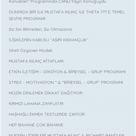
Konukları'' Programında CANLI Yayın Konuğuydu
DÜNYADA BİR İLK MUSTAFA KILINÇ İLE THETA 777 E TEMEL
SEVİYE PROGRAMI
Siz Sizi Bilmeden, Siz Olmazsınız
İLİŞKİLERİN KABUSU ''AŞIRI KISKANÇLIK''
Sihirli Özgüven Modeli
MUSTAFA KILINÇ KİTAPLARI
ETKİN İLETİŞİM – DİKSİYON & BİREYSEL – GRUP PROGRAMI
STRES – MOTİVASYON “ & “BİREYSEL – GRUP” PROGRAMI
MÜZİK DİNLEMEK DİKKAT DAĞITIYOR
KIRMIZI LAHANA ZAYIFLATIR
HAŞHAŞLI EKMEK TESTLERDE ÇIKIYOR
HEP BAHANE ÇOK BAHANE
NLP’NİN LİDERLERİ MUSTAFA KILINÇ & RICHARD BANDLER