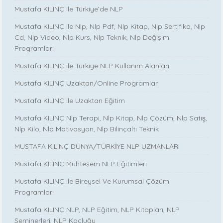
Mustafa KILINÇ ile Türkiye’de NLP
Mustafa KILINÇ ile Nlp, Nlp Pdf, Nlp Kitap, Nlp Sertifika, Nlp
Cd, Nlp Video, Nlp Kurs, Nlp Teknik, Nlp Değişim
Programları
Mustafa KILINÇ ile Türkiye NLP Kullanım Alanları
Mustafa KILINÇ Uzaktan/Online Programlar
Mustafa KILINÇ ile Uzaktan Eğitim
Mustafa KILINÇ Nlp Terapi, Nlp Kitap, Nlp Çözüm, Nlp Satış,
Nlp Kilo, Nlp Motivasyon, Nlp Bilinçaltı Teknik
MUSTAFA KILINÇ DÜNYA/TÜRKİYE NLP UZMANLARI
Mustafa KILINÇ Muhteşem NLP Eğitimleri
Mustafa KILINÇ ile Bireysel Ve Kurumsal Çözüm
Programları
Mustafa KILINÇ NLP, NLP Eğitim, NLP Kitapları, NLP
Seminerleri, NLP Koçluğu