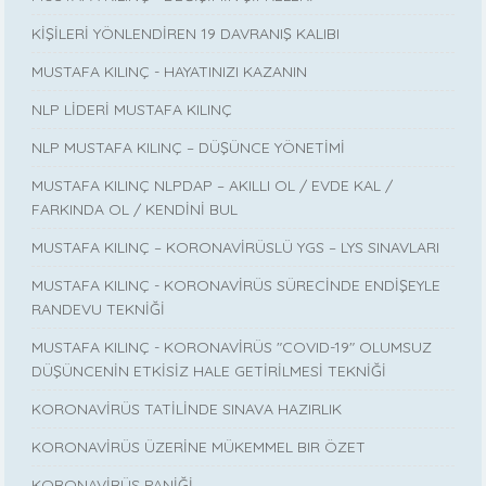
KİŞİLERİ YÖNLENDİREN 19 DAVRANIŞ KALIBI
MUSTAFA KILINÇ - HAYATINIZI KAZANIN
NLP LİDERİ MUSTAFA KILINÇ
NLP MUSTAFA KILINÇ – DÜŞÜNCE YÖNETİMİ
MUSTAFA KILINÇ NLPDAP – AKILLI OL / EVDE KAL /
FARKINDA OL / KENDİNİ BUL
MUSTAFA KILINÇ – KORONAVİRÜSLÜ YGS – LYS SINAVLARI
MUSTAFA KILINÇ - KORONAVİRÜS SÜRECİNDE ENDİŞEYLE
RANDEVU TEKNİĞİ
MUSTAFA KILINÇ - KORONAVİRÜS "COVID-19" OLUMSUZ
DÜŞÜNCENİN ETKİSİZ HALE GETİRİLMESİ TEKNİĞİ
KORONAVİRÜS TATİLİNDE SINAVA HAZIRLIK
KORONAVİRÜS ÜZERİNE MÜKEMMEL BIR ÖZET
KORONAVİRÜS PANİĞİ