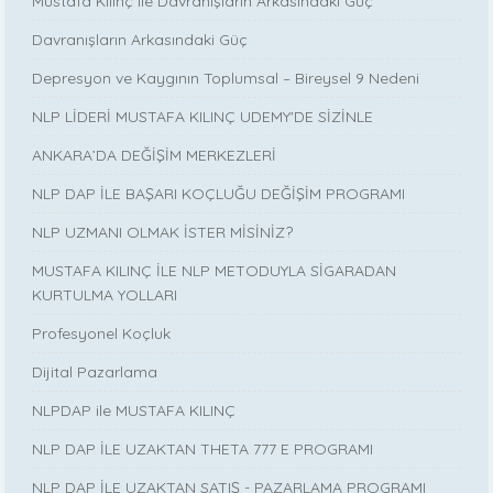
Mustafa Kılınç ile Davranışların Arkasındaki Güç
Davranışların Arkasındaki Güç
Depresyon ve Kaygının Toplumsal – Bireysel 9 Nedeni
NLP LİDERİ MUSTAFA KILINÇ UDEMY'DE SİZİNLE
ANKARA’DA DEĞİŞİM MERKEZLERİ
NLP DAP İLE BAŞARI KOÇLUĞU DEĞİŞİM PROGRAMI
NLP UZMANI OLMAK İSTER MİSİNİZ?
MUSTAFA KILINÇ İLE NLP METODUYLA SİGARADAN
KURTULMA YOLLARI
Profesyonel Koçluk
Dijital Pazarlama
NLPDAP ile MUSTAFA KILINÇ
NLP DAP İLE UZAKTAN THETA 777 E PROGRAMI
NLP DAP İLE UZAKTAN SATIŞ - PAZARLAMA PROGRAMI