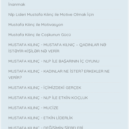
İnanmak
Nlp Lideri Mustafa Kılınç ile Motive Olmak İçin
Mustafa Kılınç ile Motivasyon
Mustafa Kılınç ile Coşkunun Gücü
MUSTAFA KILINÇ - MUSTAFA KILNIÇ – QADINLAR NƏ
İSTƏYİR-KİŞİLƏR NƏ VERİR
MUSTAFA KILINÇ - NLP İLE BAŞARININ İÇ OYUNU
MUSTAFA KILINÇ - KADINLAR NE İSTER? ERKEKLER NE
VERİR?
MUSTAFA KILINÇ - İÇİMİZDEKİ GERÇEK
MUSTAFA KILINÇ - NLP İLE ETKİN KOÇLUK
MUSTAFA KILINÇ - MUCİZE
MUSTAFA KILINÇ - ETKİN LİDERLİK
MUSTAFA KILINÇ - DEĞİŞİMİN ŞİFRELERİ