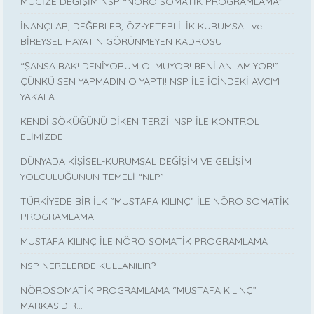
MUCİZE DEĞİŞİM NSP “NÖRO SOMATİK PROGRAMLAMA”
İNANÇLAR, DEĞERLER, ÖZ-YETERLİLİK KURUMSAL ve
BİREYSEL HAYATIN GÖRÜNMEYEN KADROSU
“ŞANSA BAK! DENİYORUM OLMUYOR! BENİ ANLAMIYOR!”
ÇÜNKÜ SEN YAPMADIN O YAPTI! NSP İLE İÇİNDEKİ AVCIYI
YAKALA
KENDİ SÖKÜĞÜNÜ DİKEN TERZİ: NSP İLE KONTROL
ELİMİZDE
DÜNYADA KİŞİSEL-KURUMSAL DEĞİŞİM VE GELİŞİM
YOLCULUĞUNUN TEMELİ “NLP”
TÜRKİYEDE BİR İLK “MUSTAFA KILINÇ” İLE NÖRO SOMATİK
PROGRAMLAMA
MUSTAFA KILINÇ İLE NÖRO SOMATİK PROGRAMLAMA
NSP NERELERDE KULLANILIR?
NÖROSOMATİK PROGRAMLAMA “MUSTAFA KILINÇ”
MARKASIDIR…