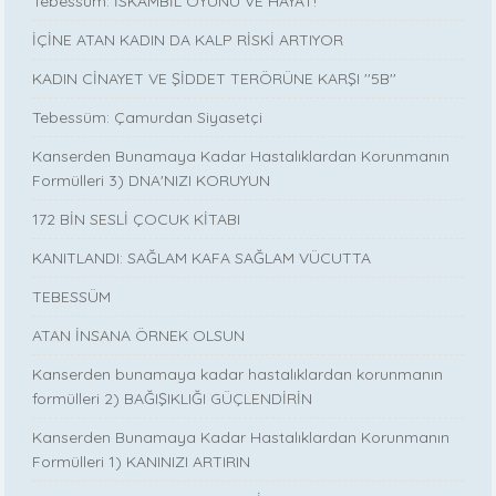
Tebessüm: İSKAMBİL OYUNU VE HAYAT!
İÇİNE ATAN KADIN DA KALP RİSKİ ARTIYOR
KADIN CİNAYET VE ŞİDDET TERÖRÜNE KARŞI ''5B''
Tebessüm: Çamurdan Siyasetçi
Kanserden Bunamaya Kadar Hastalıklardan Korunmanın
Formülleri 3) DNA'NIZI KORUYUN
172 BİN SESLİ ÇOCUK KİTABI
KANITLANDI: SAĞLAM KAFA SAĞLAM VÜCUTTA
TEBESSÜM
ATAN İNSANA ÖRNEK OLSUN
Kanserden bunamaya kadar hastalıklardan korunmanın
formülleri 2) BAĞIŞIKLIĞI GÜÇLENDİRİN
Kanserden Bunamaya Kadar Hastalıklardan Korunmanın
Formülleri 1) KANINIZI ARTIRIN