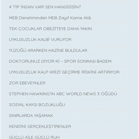
4 TİP İNSAN VAR! SEN HANGİSİSİN?
MEB Denetiminden MEB Zayıf Karne Aldı…
TEK ÇOCUKLAR OBEZİTEYE DAHA YAKIN
UYKUSUZLUK KALBİ VURUYOR
YÜZÜĞÜ ARARKEN HAZİNE BULDULAR
DOKTORUNUZ DİYOR Kİ – SPOR SONRASI BADEM
UYKUSUZLUK KALP KRİZİ GEÇİRME RİSKİNİ ARTIRIYOR
ZOR EBEVEYNLER
STEPHEN HAWKING‘İN ABC WORLD NEWS 3 ÖĞÜDÜ
SOSYAL KAYGI BOZUKLUĞU
SINIRLARDA YAŞAMAK
KENDİNİ GERÇEKLEŞTİRENLER
GÜÇLÜ AİLE GÜÇLÜ RUH