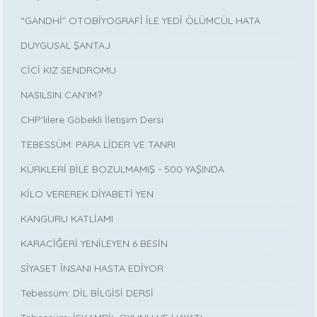
“GANDHİ” OTOBİYOGRAFİ İLE YEDİ ÖLÜMCÜL HATA
DUYGUSAL ŞANTAJ
CİCİ KIZ SENDROMU
NASILSIN CAN’IM?
CHP'lilere Göbekli İletişim Dersi
TEBESSÜM: PARA LİDER VE TANRI
KÜRKLERİ BİLE BOZULMAMIŞ - 500 YAŞINDA
KİLO VEREREK DİYABETİ YEN
KANGURU KATLİAMI
KARACİĞERİ YENİLEYEN 6 BESİN
SİYASET İNSANI HASTA EDİYOR
Tebessüm: DİL BİLGİSİ DERSİ