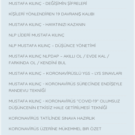
MUSTAFA KILINÇ - DEĞİŞİMİN ŞİFRELERİ
KİŞİLERİ YÖNLENDİREN 19 DAVRANIŞ KALIBI
MUSTAFA KILINÇ - HAYATINIZI KAZANIN
NLP LİDERİ MUSTAFA KILINÇ
NLP MUSTAFA KILINÇ – DÜŞÜNCE YÖNETİMİ
MUSTAFA KILINÇ NLPDAP – AKILLI OL / EVDE KAL /
FARKINDA OL / KENDİNİ BUL
MUSTAFA KILINÇ – KORONAVİRÜSLÜ YGS – LYS SINAVLARI
MUSTAFA KILINÇ - KORONAVİRÜS SÜRECİNDE ENDİŞEYLE
RANDEVU TEKNİĞİ
MUSTAFA KILINÇ - KORONAVİRÜS "COVID-19" OLUMSUZ
DÜŞÜNCENİN ETKİSİZ HALE GETİRİLMESİ TEKNİĞİ
KORONAVİRÜS TATİLİNDE SINAVA HAZIRLIK
KORONAVİRÜS ÜZERİNE MÜKEMMEL BIR ÖZET