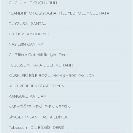
GÜÇLÜ AİLE GÜÇLÜ RUH
“GANDHİ” OTOBİYOGRAFİ İLE YEDİ ÖLÜMCÜL HATA
DUYGUSAL ŞANTAJ
CİCİ KIZ SENDROMU
NASILSIN CAN’IM?
CHP'lilere Göbekli İletişim Dersi
TEBESSÜM: PARA LİDER VE TANRI
KÜRKLERİ BİLE BOZULMAMIŞ - 500 YAŞINDA
KİLO VEREREK DİYABETİ YEN
KANGURU KATLİAMI
KARACİĞERİ YENİLEYEN 6 BESİN
SİYASET İNSANI HASTA EDİYOR
Tebessüm: DİL BİLGİSİ DERSİ