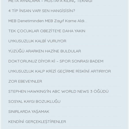
META AYNALAMA – MUSTAFA KILINÇ TEKNİĞİ
4 TİP İNSAN VAR! SEN HANGİSİSİN?
MEB Denetiminden MEB Zayıf Karne Aldı…
TEK ÇOCUKLAR OBEZİTEYE DAHA YAKIN
UYKUSUZLUK KALBİ VURUYOR
YÜZÜĞÜ ARARKEN HAZİNE BULDULAR
DOKTORUNUZ DİYOR Kİ – SPOR SONRASI BADEM
UYKUSUZLUK KALP KRİZİ GEÇİRME RİSKİNİ ARTIRIYOR
ZOR EBEVEYNLER
STEPHEN HAWKING‘İN ABC WORLD NEWS 3 ÖĞÜDÜ
SOSYAL KAYGI BOZUKLUĞU
SINIRLARDA YAŞAMAK
KENDİNİ GERÇEKLEŞTİRENLER