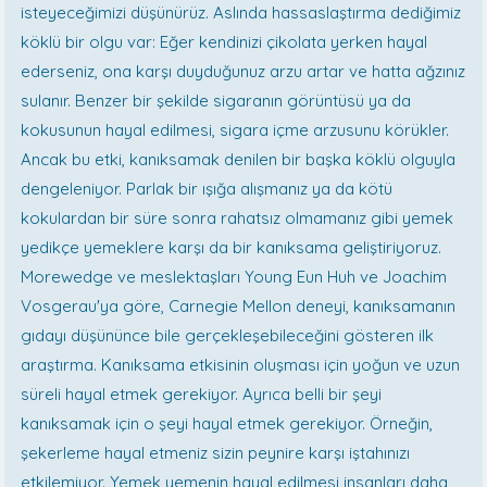
isteyeceğimizi düşünürüz. Aslında hassaslaştırma dediğimiz
köklü bir olgu var: Eğer kendinizi çikolata yerken hayal
ederseniz, ona karşı duyduğunuz arzu artar ve hatta ağzınız
sulanır. Benzer bir şekilde sigaranın görüntüsü ya da
kokusunun hayal edilmesi, sigara içme arzusunu körükler.
Ancak bu etki, kanıksamak denilen bir başka köklü olguyla
dengeleniyor. Parlak bir ışığa alışmanız ya da kötü
kokulardan bir süre sonra rahatsız olmamanız gibi yemek
yedikçe yemeklere karşı da bir kanıksama geliştiriyoruz.
Morewedge ve meslektaşları Young Eun Huh ve Joachim
Vosgerau'ya göre, Carnegie Mellon deneyi, kanıksamanın
gıdayı düşününce bile gerçekleşebileceğini gösteren ilk
araştırma. Kanıksama etkisinin oluşması için yoğun ve uzun
süreli hayal etmek gerekiyor. Ayrıca belli bir şeyi
kanıksamak için o şeyi hayal etmek gerekiyor. Örneğin,
şekerleme hayal etmeniz sizin peynire karşı iştahınızı
etkilemiyor. Yemek yemenin hayal edilmesi insanları daha