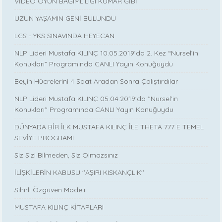
VİDEO OYUN BAĞIMLILIĞI KUMAR GİBİ
UZUN YAŞAMIN GENİ BULUNDU
LGS - YKS SINAVINDA HEYECAN
NLP Lideri Mustafa KILINÇ 10.05.2019’da 2. Kez “Nursel’in
Konukları” Programında CANLI Yayın Konuğuydu
Beyin Hücrelerini 4 Saat Aradan Sonra Çalıştırdılar
NLP Lideri Mustafa KILINÇ 05.04.2019'da ''Nursel’in
Konukları'' Programında CANLI Yayın Konuğuydu
DÜNYADA BİR İLK MUSTAFA KILINÇ İLE THETA 777 E TEMEL
SEVİYE PROGRAMI
Siz Sizi Bilmeden, Siz Olmazsınız
İLİŞKİLERİN KABUSU ''AŞIRI KISKANÇLIK''
Sihirli Özgüven Modeli
MUSTAFA KILINÇ KİTAPLARI