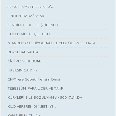
SOSYAL KAYGI BOZUKLUĞU
SINIRLARDA YAŞAMAK
KENDİNİ GERÇEKLEŞTİRENLER
GÜÇLÜ AİLE GÜÇLÜ RUH
“GANDHİ” OTOBİYOGRAFİ İLE YEDİ ÖLÜMCÜL HATA
DUYGUSAL ŞANTAJ
CİCİ KIZ SENDROMU
NASILSIN CAN’IM?
CHP'lilere Göbekli İletişim Dersi
TEBESSÜM: PARA LİDER VE TANRI
KÜRKLERİ BİLE BOZULMAMIŞ - 500 YAŞINDA
KİLO VEREREK DİYABETİ YEN
KANGURU KATLİAMI