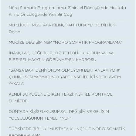
Nöro Somatik Programlama: Zihinsel Dönüşümde Mustafa
Kılınç Öncülüğünde Yeni Bir Çağ
NLP LİDERİ MUSTAFA KILINÇ'TAN TÜRKİYE' DE BİR İLK
DAHA
MUCİZE DEĞİŞİM NSP “NÖRO SOMATİK PROGRAMLAMA”
İNANÇLAR, DEĞERLER, ÖZ-YETERLİLİK KURUMSAL ve
BİREYSEL HAYATIN GÖRÜNMEYEN KADROSU
“ŞANSA BAK! DENİYORUM OLMUYOR! BENİ ANLAMIYOR!”
ÇÜNKÜ SEN YAPMADIN O YAPTI! NSP İLE İÇİNDEKİ AVCIYI
YAKALA
KENDİ SÖKÜĞÜNÜ DİKEN TERZİ: NSP İLE KONTROL
ELİMİZDE
DÜNYADA KİŞİSEL-KURUMSAL DEĞİŞİM VE GELİŞİM
YOLCULUĞUNUN TEMELİ “NLP”
TÜRKİYEDE BİR İLK “MUSTAFA KILINÇ” İLE NÖRO SOMATİK
PROGRAMLAMA