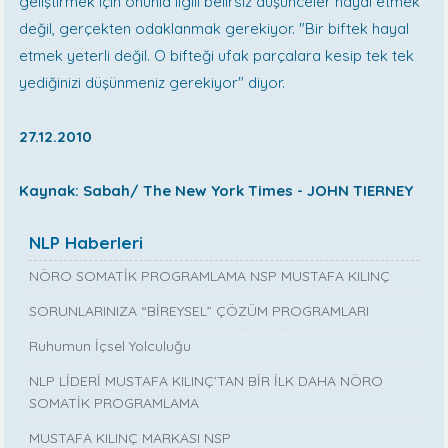
geliştirmek için onunla ilgili belirsiz düşünceler hayal etmek
değil, gerçekten odaklanmak gerekiyor. "Bir biftek hayal
etmek yeterli değil. O bifteği ufak parçalara kesip tek tek
yediğinizi düşünmeniz gerekiyor" diyor.
27.12.2010
Kaynak: Sabah/ The New York Times - JOHN TIERNEY
NLP Haberleri
NÖRO SOMATİK PROGRAMLAMA NSP MUSTAFA KILINÇ
SORUNLARINIZA “BİREYSEL” ÇÖZÜM PROGRAMLARI
Ruhumun İçsel Yolculuğu
NLP LİDERİ MUSTAFA KILINÇ’TAN BİR İLK DAHA NÖRO
SOMATİK PROGRAMLAMA
MUSTAFA KILINÇ MARKASI NSP