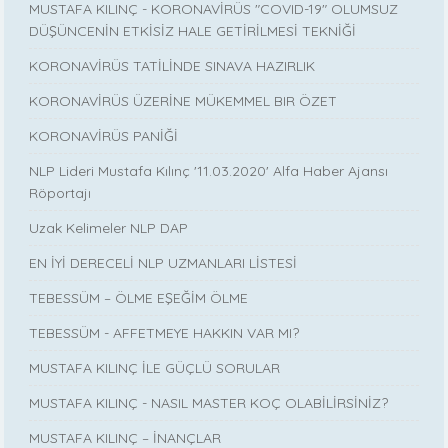
MUSTAFA KILINÇ - KORONAVİRÜS "COVID-19" OLUMSUZ
DÜŞÜNCENİN ETKİSİZ HALE GETİRİLMESİ TEKNİĞİ
KORONAVİRÜS TATİLİNDE SINAVA HAZIRLIK
KORONAVİRÜS ÜZERİNE MÜKEMMEL BIR ÖZET
KORONAVİRÜS PANİĞİ
NLP Lideri Mustafa Kılınç '11.03.2020' Alfa Haber Ajansı
Röportajı
Uzak Kelimeler NLP DAP
EN İYİ DERECELİ NLP UZMANLARI LİSTESİ
TEBESSÜM – ÖLME EŞEĞİM ÖLME
TEBESSÜM - AFFETMEYE HAKKIN VAR MI?
MUSTAFA KILINÇ İLE GÜÇLÜ SORULAR
MUSTAFA KILINÇ - NASIL MASTER KOÇ OLABİLİRSİNİZ?
MUSTAFA KILINÇ – İNANÇLAR