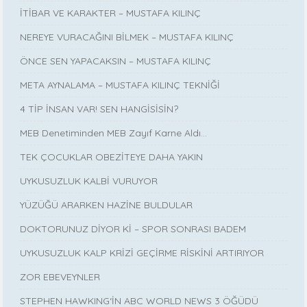
İTİBAR VE KARAKTER – MUSTAFA KILINÇ
NEREYE VURACAĞINI BİLMEK – MUSTAFA KILINÇ
ÖNCE SEN YAPACAKSIN – MUSTAFA KILINÇ
META AYNALAMA – MUSTAFA KILINÇ TEKNİĞİ
4 TİP İNSAN VAR! SEN HANGİSİSİN?
MEB Denetiminden MEB Zayıf Karne Aldı…
TEK ÇOCUKLAR OBEZİTEYE DAHA YAKIN
UYKUSUZLUK KALBİ VURUYOR
YÜZÜĞÜ ARARKEN HAZİNE BULDULAR
DOKTORUNUZ DİYOR Kİ – SPOR SONRASI BADEM
UYKUSUZLUK KALP KRİZİ GEÇİRME RİSKİNİ ARTIRIYOR
ZOR EBEVEYNLER
STEPHEN HAWKING‘İN ABC WORLD NEWS 3 ÖĞÜDÜ