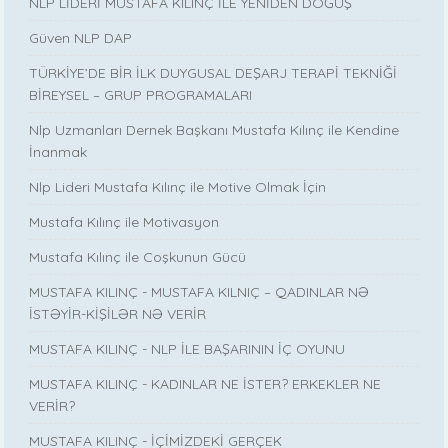
NLP LİDERİ MUSTAFA KILINÇ İLE YENİDEN DOĞUŞ
Güven NLP DAP
TÜRKİYE’DE BİR İLK DUYGUSAL DEŞARJ TERAPİ TEKNİĞİ
BİREYSEL – GRUP PROGRAMALARI
Nlp Uzmanları Dernek Başkanı Mustafa Kılınç ile Kendine
İnanmak
Nlp Lideri Mustafa Kılınç ile Motive Olmak İçin
Mustafa Kılınç ile Motivasyon
Mustafa Kılınç ile Coşkunun Gücü
MUSTAFA KILINÇ - MUSTAFA KILNIÇ – QADINLAR NƏ
İSTƏYİR-KİŞİLƏR NƏ VERİR
MUSTAFA KILINÇ - NLP İLE BAŞARININ İÇ OYUNU
MUSTAFA KILINÇ - KADINLAR NE İSTER? ERKEKLER NE
VERİR?
MUSTAFA KILINÇ - İÇİMİZDEKİ GERÇEK