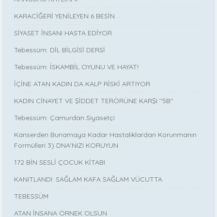
KARACİĞERİ YENİLEYEN 6 BESİN
SİYASET İNSANI HASTA EDİYOR
Tebessüm: DİL BİLGİSİ DERSİ
Tebessüm: İSKAMBİL OYUNU VE HAYAT!
İÇİNE ATAN KADIN DA KALP RİSKİ ARTIYOR
KADIN CİNAYET VE ŞİDDET TERÖRÜNE KARŞI ''5B''
Tebessüm: Çamurdan Siyasetçi
Kanserden Bunamaya Kadar Hastalıklardan Korunmanın
Formülleri 3) DNA'NIZI KORUYUN
172 BİN SESLİ ÇOCUK KİTABI
KANITLANDI: SAĞLAM KAFA SAĞLAM VÜCUTTA
TEBESSÜM
ATAN İNSANA ÖRNEK OLSUN