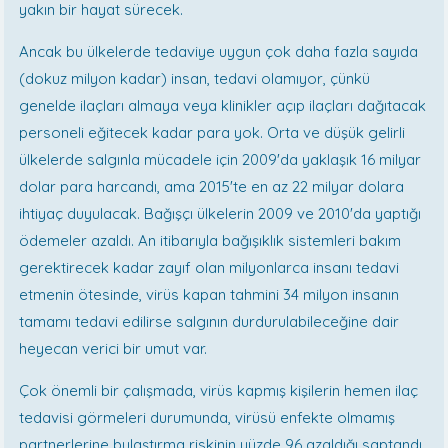
yakın bir hayat sürecek.
Ancak bu ülkelerde tedaviye uygun çok daha fazla sayıda
(dokuz milyon kadar) insan, tedavi olamıyor, çünkü
genelde ilaçları almaya veya klinikler açıp ilaçları dağıtacak
personeli eğitecek kadar para yok. Orta ve düşük gelirli
ülkelerde salgınla mücadele için 2009'da yaklaşık 16 milyar
dolar para harcandı, ama 2015'te en az 22 milyar dolara
ihtiyaç duyulacak. Bağışçı ülkelerin 2009 ve 2010'da yaptığı
ödemeler azaldı. An itibarıyla bağışıklık sistemleri bakım
gerektirecek kadar zayıf olan milyonlarca insanı tedavi
etmenin ötesinde, virüs kapan tahmini 34 milyon insanın
tamamı tedavi edilirse salgının durdurulabileceğine dair
heyecan verici bir umut var.
Çok önemli bir çalışmada, virüs kapmış kişilerin hemen ilaç
tedavisi görmeleri durumunda, virüsü enfekte olmamış
partnerlerine bulaştırma riskinin yüzde 96 azaldığı saptandı.