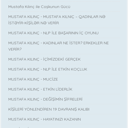
Mustafa Kılınç ile Coşkunun Gücü
MUSTAFA KILINÇ - MUSTAFA KILNIÇ – QADINLAR NƏ
İSTƏYİR-KİŞİLƏR NƏ VERİR
MUSTAFA KILINÇ - NLP İLE BAŞARININ İÇ OYUNU
MUSTAFA KILINÇ - KADINLAR NE İSTER? ERKEKLER NE
VERİR?
MUSTAFA KILINÇ - İÇİMİZDEKİ GERÇEK
MUSTAFA KILINÇ - NLP İLE ETKİN KOÇLUK
MUSTAFA KILINÇ - MUCİZE
MUSTAFA KILINÇ - ETKİN LİDERLİK
MUSTAFA KILINÇ - DEĞİŞİMİN ŞİFRELERİ
KİŞİLERİ YÖNLENDİREN 19 DAVRANIŞ KALIBI
MUSTAFA KILINÇ - HAYATINIZI KAZANIN