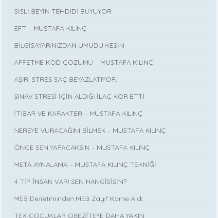
SİSLİ BEYİN TEHDİDİ BÜYÜYOR
EFT – MUSTAFA KILINÇ
BİLGİSAYARINIZDAN UMUDU KESİN
AFFETME KOD ÇÖZÜMÜ – MUSTAFA KILINÇ
AŞIRI STRES SAÇ BEYAZLATIYOR.
SINAV STRESİ İÇİN ALDIĞI İLAÇ KÖR ETTİ
İTİBAR VE KARAKTER – MUSTAFA KILINÇ
NEREYE VURACAĞINI BİLMEK – MUSTAFA KILINÇ
ÖNCE SEN YAPACAKSIN – MUSTAFA KILINÇ
META AYNALAMA – MUSTAFA KILINÇ TEKNİĞİ
4 TİP İNSAN VAR! SEN HANGİSİSİN?
MEB Denetiminden MEB Zayıf Karne Aldı…
TEK ÇOCUKLAR OBEZİTEYE DAHA YAKIN