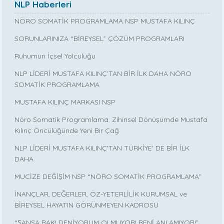
NLP Haberleri
NÖRO SOMATİK PROGRAMLAMA NSP MUSTAFA KILINÇ
SORUNLARINIZA “BİREYSEL” ÇÖZÜM PROGRAMLARI
Ruhumun İçsel Yolculuğu
NLP LİDERİ MUSTAFA KILINÇ’TAN BİR İLK DAHA NÖRO
SOMATİK PROGRAMLAMA
MUSTAFA KILINÇ MARKASI NSP
Nöro Somatik Programlama: Zihinsel Dönüşümde Mustafa
Kılınç Öncülüğünde Yeni Bir Çağ
NLP LİDERİ MUSTAFA KILINÇ'TAN TÜRKİYE' DE BİR İLK
DAHA
MUCİZE DEĞİŞİM NSP “NÖRO SOMATİK PROGRAMLAMA”
İNANÇLAR, DEĞERLER, ÖZ-YETERLİLİK KURUMSAL ve
BİREYSEL HAYATIN GÖRÜNMEYEN KADROSU
“ŞANSA BAK! DENİYORUM OLMUYOR! BENİ ANLAMIYOR!”