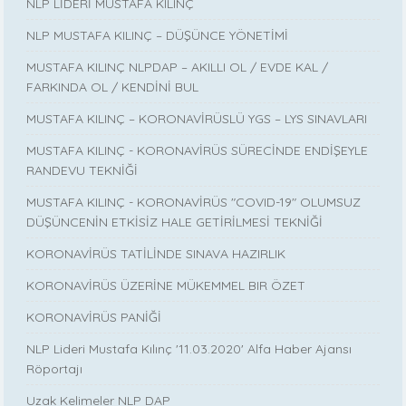
NLP LİDERİ MUSTAFA KILINÇ
NLP MUSTAFA KILINÇ – DÜŞÜNCE YÖNETİMİ
MUSTAFA KILINÇ NLPDAP – AKILLI OL / EVDE KAL /
FARKINDA OL / KENDİNİ BUL
MUSTAFA KILINÇ – KORONAVİRÜSLÜ YGS – LYS SINAVLARI
MUSTAFA KILINÇ - KORONAVİRÜS SÜRECİNDE ENDİŞEYLE
RANDEVU TEKNİĞİ
MUSTAFA KILINÇ - KORONAVİRÜS "COVID-19" OLUMSUZ
DÜŞÜNCENİN ETKİSİZ HALE GETİRİLMESİ TEKNİĞİ
KORONAVİRÜS TATİLİNDE SINAVA HAZIRLIK
KORONAVİRÜS ÜZERİNE MÜKEMMEL BIR ÖZET
KORONAVİRÜS PANİĞİ
NLP Lideri Mustafa Kılınç '11.03.2020' Alfa Haber Ajansı
Röportajı
Uzak Kelimeler NLP DAP