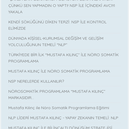
ÇÜNKÜ SEN YAPMADIN O YAPTI! NSP İLE İÇİNDEKİ AVCIYI
YAKALA
KENDİ SÖKÜĞÜNÜ DİKEN TERZİ: NSP İLE KONTROL
ELİMİZDE
DÜNYADA KİŞİSEL-KURUMSAL DEĞİŞİM VE GELİŞİM
YOLCULUĞUNUN TEMELİ “NLP”
TÜRKİYEDE BİR İLK “MUSTAFA KILINÇ” İLE NÖRO SOMATİK
PROGRAMLAMA
MUSTAFA KILINÇ İLE NÖRO SOMATİK PROGRAMLAMA
NSP NERELERDE KULLANILIR?
NÖROSOMATİK PROGRAMLAMA “MUSTAFA KILINÇ”
MARKASIDIR…
Mustafa Kılınç ile Nöro Somatik Programlama Eğitimi
NLP LİDERİ MUSTAFA KILINÇ - YAPAY ZEKANIN TEMELİ: NLP
MUSTAFA KILINÇ İLE BİLİNÇALTI DÖNÜŞÜM STRATEJİSİ