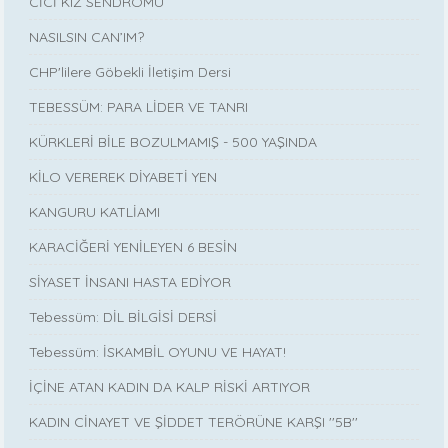
CİCİ KIZ SENDROMU
NASILSIN CAN’IM?
CHP'lilere Göbekli İletişim Dersi
TEBESSÜM: PARA LİDER VE TANRI
KÜRKLERİ BİLE BOZULMAMIŞ - 500 YAŞINDA
KİLO VEREREK DİYABETİ YEN
KANGURU KATLİAMI
KARACİĞERİ YENİLEYEN 6 BESİN
SİYASET İNSANI HASTA EDİYOR
Tebessüm: DİL BİLGİSİ DERSİ
Tebessüm: İSKAMBİL OYUNU VE HAYAT!
İÇİNE ATAN KADIN DA KALP RİSKİ ARTIYOR
KADIN CİNAYET VE ŞİDDET TERÖRÜNE KARŞI ''5B''