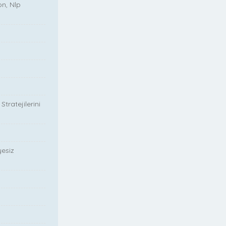
on, Nlp
tratejilerini
yesiz