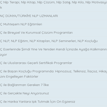
 Nlp Terapi, Nlp Kitap, Nlp Çözüm, Nlp Satış, Nlp Kilo, Nlp Motivasy
ik
NÇ DÜNYA/TÜRKİYE NLP UZMANLARI
NÇ Muhteşem NLP Eğitimleri
NÇ ile Bireysel Ve Kurumsal Çözüm Programları
Ç NLP, NLP Eğitim, NLP Kitapları, NLP Seminerleri, NLP Koçluğu
Ç Eserlerinde Şimdi Yine Ve Yeniden Kendi İçinizde Ayağa Kalkmanın S
şıyor
 ile Uluslararası Geçerli Sertifikalı Programlar
Ç ile Başarı Koçluğu Programında: Hipnozsuz, Telkinsiz, İlaçsız, Hika
zını Engelleyen Faktörler
Ç ile Bağlanman Gereken 7 İlke
Ç ile Gerçekte Neyi Arıyorsunuz
Ç ile Harika Yanlara Işık Tutmak İçin On Egzersiz