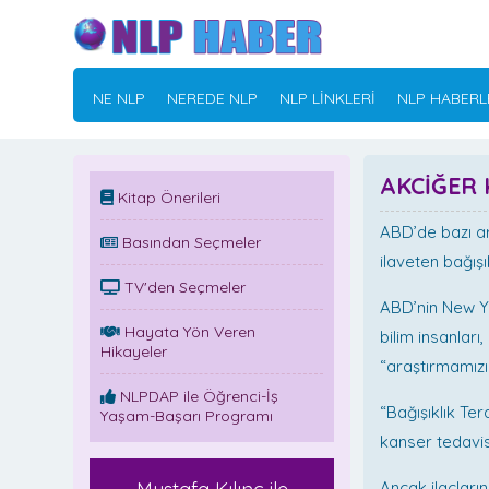
NE NLP
NEREDE NLP
NLP LİNKLERİ
NLP HABERL
AKCİĞER 
Kitap Önerileri
ABD’de bazı ar
Basından Seçmeler
ilaveten bağışı
TV'den Seçmeler
ABD’nin New Yo
Hayata Yön Veren
bilim insanları
Hikayeler
“araştırmamızı
NLPDAP ile Öğrenci-İş
“Bağışıklık Ter
Yaşam-Başarı Programı
kanser tedavis
Ancak ilaçların