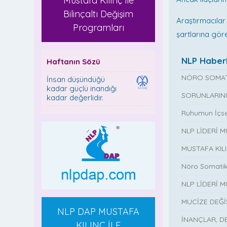
Mustafa Kılınç ile
Bilinçaltı Değişim
Araştırmacılar
Programları
şartlarına gör
NLP Haberl
Haftanın Sözü
NÖRO SOMAT
İnsan düşündüğü
kadar güçlü inandığı
SORUNLARINI
kadar değerlidir.
Ruhumun İçse
NLP LİDERİ 
MUSTAFA KIL
Nöro Somatik
NLP LİDERİ M
MUCİZE DEĞ
NLP DAP MUSTAFA
İNANÇLAR, D
KILINÇ İLE