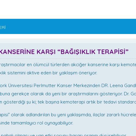
ERİ
KANSERİNE KARŞI “BAĞIŞIKLIK TERAPİSİ”
aştırmacılar en ölümcül türlerden akciğer kanserine karşı kemot
klık sistemini aktive eden bir yaklaşım öneriyor.
rk Üniversitesi Perlmutter Kanser Merkezinden DR. Leena Gandhi 
, buna gerekçe olarak da yeni bir araştırmalarını gösteriyor. Dr. G
n gösterdiği şu ki; tek başına kemoterapi artık bir tedavi standard
apisi” olarak adlandırılan bu yeni yaklaşımda, ilaçlar zararlı hücrel
inde tamamlayıcı rol oynayabiliyor.
 pahalı olması ve yan etki sorunu başarı oranını düşürebiliyor.