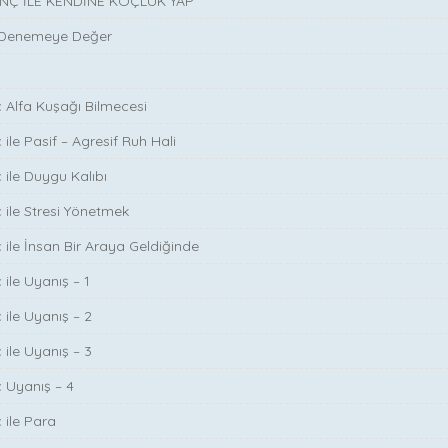
INÇ İLE KENDİNE KOÇLUK YAP
 Denemeye Değer
ç Alfa Kuşağı Bilmecesi
 ile Pasif – Agresif Ruh Hali
 ile Duygu Kalıbı
ç ile Stresi Yönetmek
ç ile İnsan Bir Araya Geldiğinde
 ile Uyanış – 1
 ile Uyanış – 2
 ile Uyanış – 3
ç Uyanış – 4
 ile Para