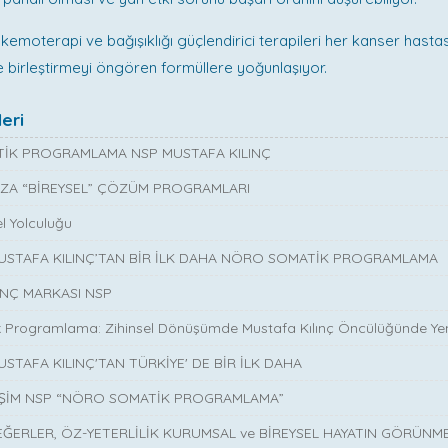
 kemoterapi ve bağışıklığı güçlendirici terapileri her kanser hastas
e birleştirmeyi öngören formüllere yoğunlaşıyor.
eri
İK PROGRAMLAMA NSP MUSTAFA KILINÇ
ZA “BİREYSEL” ÇÖZÜM PROGRAMLARI
l Yolculuğu
MUSTAFA KILINÇ’TAN BİR İLK DAHA NÖRO SOMATİK PROGRAMLAMA
INÇ MARKASI NSP
 Programlama: Zihinsel Dönüşümde Mustafa Kılınç Öncülüğünde Yen
USTAFA KILINÇ'TAN TÜRKİYE' DE BİR İLK DAHA
İŞİM NSP “NÖRO SOMATİK PROGRAMLAMA”
EĞERLER, ÖZ-YETERLİLİK KURUMSAL ve BİREYSEL HAYATIN GÖRÜNM