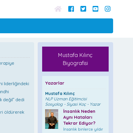
Mustafa Kılınç
Biyografisi
erapiye
Yazarlar
liderliğindeki
andhi
Mustafa Kılınç
NLP Uzman Eğitimcisi
ı değil” dedi
Sosyolog - Siyasi Koç - Yazar
İnsanlık Neden
eri öldürerek
Aynı Hataları
Tekrar Ediyor?
İnsanlık binlerce yıldır