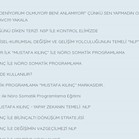
 DENİYORUM OLMUYOR! BENİ ANLAMIYOR!” ÇÜNKÜ SEN YAPMADIN O 
AVCIYI YAKALA
ÜNÜ DİKEN TERZİ: NSP İLE KONTROL ELİMİZDE
İSEL-KURUMSAL DEĞİŞİM VE GELİŞİM YOLCULUĞUNUN TEMELİ “NLP
İR İLK “MUSTAFA KILINÇ” İLE NÖRO SOMATİK PROGRAMLAMA
LINÇ İLE NÖRO SOMATİK PROGRAMLAMA
DE KULLANILIR?
K PROGRAMLAMA “MUSTAFA KILINÇ” MARKASIDIR…
ç ile Nöro Somatik Programlama Eğitimi
USTAFA KILINÇ - YAPAY ZEKANIN TEMELİ: NLP
INÇ İLE BİLİNÇALTI DÖNÜŞÜM STRATEJİSİ
INÇ İLE DEĞİŞİMİN VAZGEÇİLMEZİ NLP