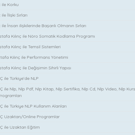
 ile Korku
le İlişki Sırları
ile İnsan ilişkilerinde Başarılı Olmanın Sırları
stafa Kılınç ile Nöro Somatik Kodlama Programı
tafa Kılınç ile Temsil Sistemleri
stafa Kılınç ile Performans Yönetimi
tafa Kılınç ile Değişimin Sihirli Yapısı
̧ ile Türkiye’de NLP
̧ ile Nlp, Nlp Pdf, Nlp Kitap, Nlp Sertifika, Nlp Cd, Nlp Video, Nlp Kurs
Programları
̧ ile Türkiye NLP Kullanım Alanları
NÇ Uzaktan/Online Programlar
Ç ile Uzaktan Eğitim