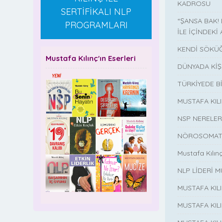
KADROSU
SERTİFİKALI NLP
“ŞANSA BAK!
PROGRAMLARI
İLE İÇİNDEKİ 
KENDİ SÖKÜĞ
Mustafa Kılınç'ın Eserleri
DÜNYADA KİŞ
TÜRKİYEDE B
MUSTAFA KI
NSP NERELER
NÖROSOMATİ
Mustafa Kılın
NLP LİDERİ M
MUSTAFA KIL
MUSTAFA KIL