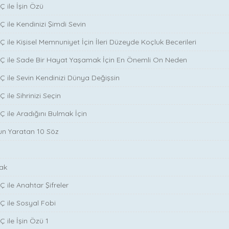
Ç ile İşin Özü
̧ ile Kendinizi Şimdi Sevin
̧ ile Kişisel Memnuniyet İçin İleri Düzeyde Koçluk Becerileri
NÇ ile Sade Bir Hayat Yaşamak İçin En Önemli On Neden
Ç ile Sevin Kendinizi Dünya Değişsin
 ile Sihrinizi Seçin
̧ ile Aradığını Bulmak İçin
run Yaratan 10 Söz
ak
̧ ile Anahtar Şifreler
Ç ile Sosyal Fobi
 ile İşin Özü 1