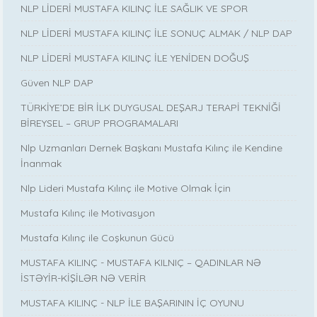
NLP LİDERİ MUSTAFA KILINÇ İLE SAĞLIK VE SPOR
NLP LİDERİ MUSTAFA KILINÇ İLE SONUÇ ALMAK / NLP DAP
NLP LİDERİ MUSTAFA KILINÇ İLE YENİDEN DOĞUŞ
Güven NLP DAP
TÜRKİYE’DE BİR İLK DUYGUSAL DEŞARJ TERAPİ TEKNİĞİ
BİREYSEL – GRUP PROGRAMALARI
Nlp Uzmanları Dernek Başkanı Mustafa Kılınç ile Kendine
İnanmak
Nlp Lideri Mustafa Kılınç ile Motive Olmak İçin
Mustafa Kılınç ile Motivasyon
Mustafa Kılınç ile Coşkunun Gücü
MUSTAFA KILINÇ - MUSTAFA KILNIÇ – QADINLAR NƏ
İSTƏYİR-KİŞİLƏR NƏ VERİR
MUSTAFA KILINÇ - NLP İLE BAŞARININ İÇ OYUNU