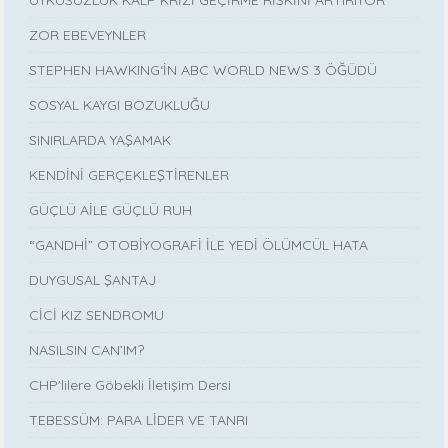
UYKUSUZLUK KALP KRİZİ GEÇİRME RİSKİNİ ARTIRIYOR
ZOR EBEVEYNLER
STEPHEN HAWKING‘İN ABC WORLD NEWS 3 ÖĞÜDÜ
SOSYAL KAYGI BOZUKLUĞU
SINIRLARDA YAŞAMAK
KENDİNİ GERÇEKLEŞTİRENLER
GÜÇLÜ AİLE GÜÇLÜ RUH
“GANDHİ” OTOBİYOGRAFİ İLE YEDİ ÖLÜMCÜL HATA
DUYGUSAL ŞANTAJ
CİCİ KIZ SENDROMU
NASILSIN CAN’IM?
CHP'lilere Göbekli İletişim Dersi
TEBESSÜM: PARA LİDER VE TANRI