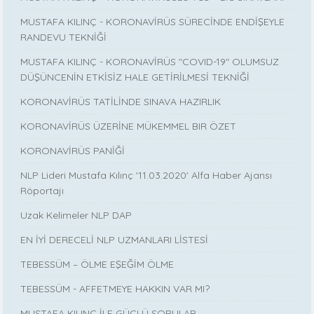
MUSTAFA KILINÇ - KORONAVİRÜS SÜRECİNDE ENDİŞEYLE
RANDEVU TEKNİĞİ
MUSTAFA KILINÇ - KORONAVİRÜS "COVID-19" OLUMSUZ
DÜŞÜNCENİN ETKİSİZ HALE GETİRİLMESİ TEKNİĞİ
KORONAVİRÜS TATİLİNDE SINAVA HAZIRLIK
KORONAVİRÜS ÜZERİNE MÜKEMMEL BIR ÖZET
KORONAVİRÜS PANİĞİ
NLP Lideri Mustafa Kılınç '11.03.2020' Alfa Haber Ajansı
Röportajı
Uzak Kelimeler NLP DAP
EN İYİ DERECELİ NLP UZMANLARI LİSTESİ
TEBESSÜM – ÖLME EŞEĞİM ÖLME
TEBESSÜM - AFFETMEYE HAKKIN VAR MI?
MUSTAFA KILINÇ İLE GÜÇLÜ SORULAR