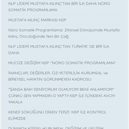
NLP LİDERİ MUSTAFA KILINÇ’TAN BİR İLK DAHA NÖRO
SOMATİK PROGRAMLAMA
MUSTAFA KILINÇ MARKASI NSP
Nöro Somatik Programlama: Zihinsel Dönüşümde Mustafa
Kılınç Öncülüğünde Yeni Bir Çağ
NLP LİDERİ MUSTAFA KILINÇ'TAN TÜRKİYE' DE BİR İLK
DAHA
MUCİZE DEĞİŞİM NSP “NÖRO SOMATİK PROGRAMLAMA”
İNANÇLAR, DEĞERLER, ÖZ-YETERLİLİK KURUMSAL ve
BİREYSEL HAYATIN GÖRÜNMEYEN KADROSU
“ŞANSA BAK! DENİYORUM OLMUYOR! BENİ ANLAMIYOR!”
ÇÜNKÜ SEN YAPMADIN O YAPTI! NSP İLE İÇİNDEKİ AVCIYI
YAKALA
KENDİ SÖKÜĞÜNÜ DİKEN TERZİ: NSP İLE KONTROL
ELİMİZDE
DÜNYADA KİŞİSEL-KURUMSAL DEĞİŞİM VE GELİŞİM