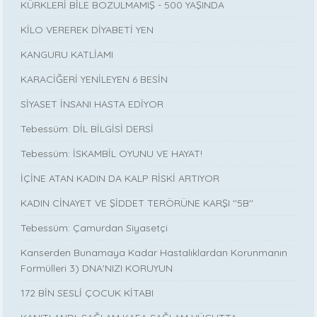
KÜRKLERİ BİLE BOZULMAMIŞ - 500 YAŞINDA
KİLO VEREREK DİYABETİ YEN
KANGURU KATLİAMI
KARACİĞERİ YENİLEYEN 6 BESİN
SİYASET İNSANI HASTA EDİYOR
Tebessüm: DİL BİLGİSİ DERSİ
Tebessüm: İSKAMBİL OYUNU VE HAYAT!
İÇİNE ATAN KADIN DA KALP RİSKİ ARTIYOR
KADIN CİNAYET VE ŞİDDET TERÖRÜNE KARŞI ''5B''
Tebessüm: Çamurdan Siyasetçi
Kanserden Bunamaya Kadar Hastalıklardan Korunmanın
Formülleri 3) DNA'NIZI KORUYUN
172 BİN SESLİ ÇOCUK KİTABI