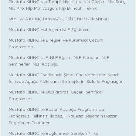
Mustafa KILINÇ Nlp Terapi, Nlp Kitap, Nlp Çözüm, Nlp Satış,
Nlp Kilo, Nlp Motivasyon, Nlp Bilinçaltı Teknik
MUSTAFA KILINÇ DÜNYA/TÜRKİYE NLP UZMANLARI
Mustafa KILINÇ Muhteşem NLP Eğitimleri
Mustafa KILINÇ ile Bireysel Ve Kurumsal Çözüm
Programları
Mustafa KILINÇ NLP, NLP Eğitim, NLP Kitapları, NLP
Seminerleri, NLP Koçluğu
Mustafa KILINÇ Eserlerinde Şimdi Yine Ve Yeniden Kendi
İçinizde Ayağa Kalkmanın Stratejilerini Sizlerle Paylaşıyor
Mustafa KILINÇ ile Uluslararası Geçerli Sertifikalı
Programlar
Mustafa KILINÇ ile Başarı Koçluğu Programında:
Hipnozsuz, Telkinsiz, İlaçsız, Hikayesiz Başarının Hazzını
Engelleyen Faktörler
Mustafa KILINÇ ile Bağlanman Gereken 7 İlke