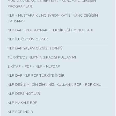
MUSTAFA KILINÇ İLE BİREYSEL - KURUMSAL DEĞİŞİM
PROGRAMLARI
NLP – MUSTAFA KILINÇ BYRON KATİE İNANÇ DEĞİŞİM
ÇALIŞMASI
NLP DAP - PDF KAYNAK - TEKNİK EĞİTİM NOTLARI
NLP İLE ÖZGÜN OLMAK
NLP DAP YAŞAM ÇİZGİSİ TEKNİĞİ
TÜRKİYE'DE NLP'NİN SIRADIŞI KULLANIMI
E KİTAP – PDF – NLP – NLPDAP
NLP DAP NLP PDF TÜRKİYE İNDİR
NLP DEĞİŞİM İÇİN ZİHNİNİZİ KULLANIN PDF – PDF OKU
NLP DERS NOTLARI
NLP MAKALE PDF
NLP PDF İNDİR