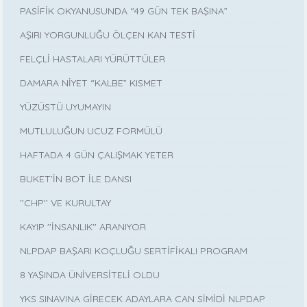
PASİFİK OKYANUSUNDA “49 GÜN TEK BAŞINA”
AŞIRI YORGUNLUĞU ÖLÇEN KAN TESTİ
FELÇLİ HASTALARI YÜRÜTTÜLER
DAMARA NİYET “KALBE” KISMET
YÜZÜSTÜ UYUMAYIN
MUTLULUĞUN UCUZ FORMÜLÜ
HAFTADA 4 GÜN ÇALIŞMAK YETER
BUKET’İN BOT İLE DANSI
''CHP'' VE KURULTAY
KAYIP ''İNSANLIK'' ARANIYOR
NLPDAP BAŞARI KOÇLUĞU SERTİFİKALI PROGRAM
8 YAŞINDA ÜNİVERSİTELİ OLDU
YKS SINAVINA GİRECEK ADAYLARA CAN SİMİDİ NLPDAP