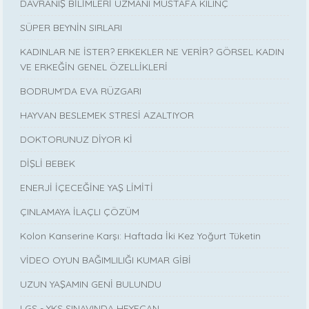
DAVRANIŞ BİLİMLERİ UZMANI MUSTAFA KILINÇ
SÜPER BEYNİN SIRLARI
KADINLAR NE İSTER? ERKEKLER NE VERİR? GÖRSEL KADIN
VE ERKEĞİN GENEL ÖZELLİKLERİ
BODRUM’DA EVA RÜZGARI
HAYVAN BESLEMEK STRESİ AZALTIYOR
DOKTORUNUZ DİYOR Kİ
DİŞLİ BEBEK
ENERJİ İÇECEĞİNE YAŞ LİMİTİ
ÇINLAMAYA İLAÇLI ÇÖZÜM
Kolon Kanserine Karşı: Haftada İki Kez Yoğurt Tüketin
VİDEO OYUN BAĞIMLILIĞI KUMAR GİBİ
UZUN YAŞAMIN GENİ BULUNDU
LGS - YKS SINAVINDA HEYECAN