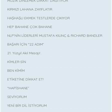
MÜZİK DİNLEMEK DİKKAT DAĞITIYOR
KIRMIZI LAHANA ZAYIFLATIR
HAŞHAŞLI EKMEK TESTLERDE ÇIKIYOR
HEP BAHANE ÇOK BAHANE
NLP’NİN LİDERLERİ MUSTAFA KILINÇ & RICHARD BANDLER
BAŞARI İÇİN “22 ADIM”
21. Yüzyıl Akıl Mesajı!..
KİMLER-SİN
BEN KİMİM
ETİKETİNE DİKKAT ET!
“HAPİSHANE”
SEVİYORUM
YENİ BİR DİL İSTİYORUM