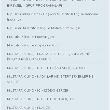
TÜRKİYE’DE BİR İLK DUYGUSAL DEŞARJ TERAPİ TEKNİĞİ
BİREYSEL – GRUP PROGRAMALARI
Nlp Uzmanları Dernek Başkanı Mustafa Kılınç ile Kendine
İnanmak
Nlp Lideri Mustafa Kılınç ile Motive Olmak İçin
Mustafa Kılınç ile Motivasyon
Mustafa Kılınç ile Coşkunun Gücü
MUSTAFA KILINÇ - MUSTAFA KILNIÇ – QADINLAR NƏ
İSTƏYİR-KİŞİLƏR NƏ VERİR
MUSTAFA KILINÇ - NLP İLE BAŞARININ İÇ OYUNU
MUSTAFA KILINÇ - KADINLAR NE İSTER? ERKEKLER NE
VERİR?
MUSTAFA KILINÇ - İÇİMİZDEKİ GERÇEK
MUSTAFA KILINÇ - NLP İLE ETKİN KOÇLUK
MUSTAFA KILINÇ - MUCİZE