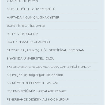
YÜZÜSTÜ UYUMAYIN
MUTLULUĞUN UCUZ FORMÜLÜ
HAFTADA 4 GÜN ÇALIŞMAK YETER
BUKET’İN BOT İLE DANSI
''CHP'' VE KURULTAY
KAYIP ''İNSANLIK'' ARANIYOR
NLPDAP BAŞARI KOÇLUĞU SERTİFİKALI PROGRAM
8 YAŞINDA ÜNİVERSİTELİ OLDU
YKS SINAVINA GİRECEK ADAYLARA CAN SİMİDİ NLPDAP
5.5 milyon kişi haykırıyor: Biz de varız
3.2 MİLYON DEPRESYON HASTASI
‘EVLENDİRDİĞİMİZ HASTALARIMIZ VAR’
FENERBAHÇE DEĞİŞİM ALİ KOÇ NLPDAP