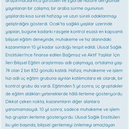
araştırmacılarınca yürütülen ve Eylül'de Nature dergisinde
yayınlanan bir çalışma, bir araba sürme oyununun
yaşlılarda kısa süreli hafızayı ve uzun süreli odaklanmayı
geliştirdiğini gösterdi. Ocak'ta sağlıklı yaşlılar üzerinde
yapılan, bugüne kadarki rasgele kontrol esaslı en kapsamlı
bilişsel eğitim deneyinde, muhakeme ve hız alanındaki
kazanımların 10 yıl kadar sürdüğü tespit edildi. Ulusal Sağlık
Enstitüleri'nce finanse edilen Bağımsız ve Aktif Yaşlılar İçin
İleri Bilişsel Eğitim araştırması adlı çalışmaya, ortalama yaşı
74 olan 2 bin 832 gönüllü katıldı. Hafıza, muhakeme ve işlem
hızı adlı üç eğitim grubuna ayrılan katılımcılara ek olarak, bir
kontrol grubu da vardı. Eğitimden 5 yıl sonra, üç gruptakiler
de eğitim aldıkları yeteneklerde hâlâ ilerleme gösteriyordu.
Dikkat çeken nokta, kazanımların diğer alanlara
yansımamasıydı. 10 yıl sonra, sadece muhakeme ve işlem
hızı grupları ilerleme gösteriyordu. Ulusal Sağlık Enstitüleri
bu yılın başında, bilişsel gerilemeyi önlemeyi amaçlayan