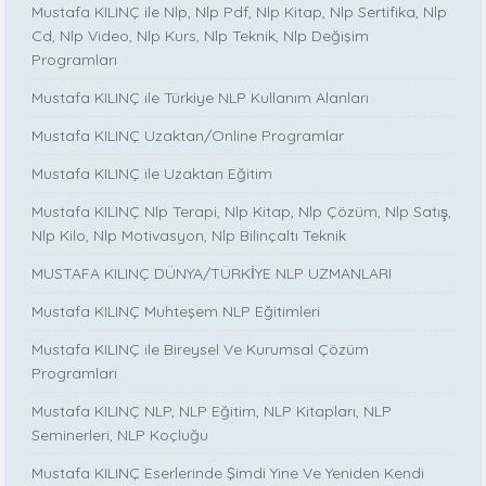
Mustafa KILINÇ ile Nlp, Nlp Pdf, Nlp Kitap, Nlp Sertifika, Nlp
Cd, Nlp Video, Nlp Kurs, Nlp Teknik, Nlp Değişim
Programları
Mustafa KILINÇ ile Türkiye NLP Kullanım Alanları
Mustafa KILINÇ Uzaktan/Online Programlar
Mustafa KILINÇ ile Uzaktan Eğitim
Mustafa KILINÇ Nlp Terapi, Nlp Kitap, Nlp Çözüm, Nlp Satış,
Nlp Kilo, Nlp Motivasyon, Nlp Bilinçaltı Teknik
MUSTAFA KILINÇ DÜNYA/TÜRKİYE NLP UZMANLARI
Mustafa KILINÇ Muhteşem NLP Eğitimleri
Mustafa KILINÇ ile Bireysel Ve Kurumsal Çözüm
Programları
Mustafa KILINÇ NLP, NLP Eğitim, NLP Kitapları, NLP
Seminerleri, NLP Koçluğu
Mustafa KILINÇ Eserlerinde Şimdi Yine Ve Yeniden Kendi