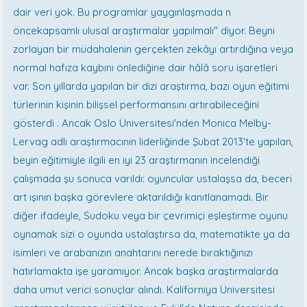
dair veri yok. Bu programlar yaygınlaşmada n
öncekapsamlı ulusal araştırmalar yapılmalı" diyor. Beyni
zorlayan bir müdahalenin gerçekten zekâyı artırdığına veya
normal hafıza kaybını önlediğine dair hâlâ soru işaretleri
var. Son yıllarda yapılan bir dizi araştırma, bazı oyun eğitimi
türlerinin kişinin bilişsel performansını artırabileceğini
gösterdi . Ancak Oslo Üniversitesi'nden Monica Melby-
Lervag adlı araştırmacının liderliğinde Şubat 2013'te yapılan,
beyin eğitimiyle ilgili en iyi 23 araştırmanın incelendiği
çalışmada şu sonuca varıldı: oyuncular ustalaşsa da, beceri
art ışının başka görevlere aktarıldığı kanıtlanamadı. Bir
diğer ifadeyle, Sudoku veya bir çevrimiçi eşleştirme oyunu
oynamak sizi o oyunda ustalaştırsa da, matematikte ya da
isimleri ve arabanızın anahtarını nerede bıraktığınızı
hatırlamakta işe yaramıyor. Ancak başka araştırmalarda
daha umut verici sonuçlar alındı. Kaliforniya Üniversitesi