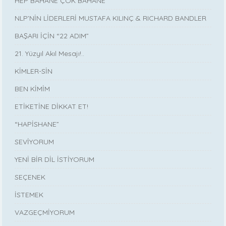
HEP BAHANE ÇOK BAHANE
NLP’NİN LİDERLERİ MUSTAFA KILINÇ & RICHARD BANDLER
BAŞARI İÇİN “22 ADIM”
21. Yüzyıl Akıl Mesajı!..
KİMLER-SİN
BEN KİMİM
ETİKETİNE DİKKAT ET!
“HAPİSHANE”
SEVİYORUM
YENİ BİR DİL İSTİYORUM
SEÇENEK
İSTEMEK
VAZGEÇMİYORUM