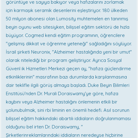
görüntüye ve sayıya bakıyor veya hafızalarını zorlamak
için karmaşık seramik desenlerini eşleştiriyor. 180 ülkeden
50 milyon abonesi olan Lumosity muhtemelen en tanınmış
beyin oyunu web sitesiyken, bilişsel eğitim sektörü de hızla
büyüyor. Cogmed kendi eğitim programının, öğrencilere
"gelişmiş dikkat ve öğrenme yeteneği" sağladığını söylüyor.
İsrail şirketi Neuronix, "Alzheimer hastalığında yeni bir umut"
olarak nitelediği bir program geliştiriyor. Ayrıca Sosyal
Güvenl ik Hizmetleri Merkezi geçen ay, "hafıza güçlendirme
etkinliklerinin" masrafının bazı durumlarda karşılanmasına
dair teklifle ilgili görüş almaya başladı. Duke Beyin Bilimleri
Enstitüsü'nden Dr. Murali Doraiswamy'ye göre, hafıza
kaybını veya Alzheimer hastalığını önlemenin etkili bir
yolunubulmak, sini rbi liminin en önemli hedefi. Asıl sorunun
bilişsel eğitim hakkındaki abartılı iddiaların doğrulanmaması
olduğunu bel irten Dr. Doraiswamy, "
Şirketlerinreklamlarındaki iddiaların neredeyse hiçbirine