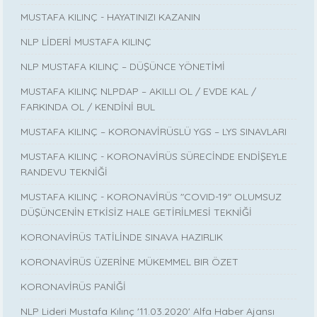
MUSTAFA KILINÇ - HAYATINIZI KAZANIN
NLP LİDERİ MUSTAFA KILINÇ
NLP MUSTAFA KILINÇ – DÜŞÜNCE YÖNETİMİ
MUSTAFA KILINÇ NLPDAP – AKILLI OL / EVDE KAL /
FARKINDA OL / KENDİNİ BUL
MUSTAFA KILINÇ – KORONAVİRÜSLÜ YGS – LYS SINAVLARI
MUSTAFA KILINÇ - KORONAVİRÜS SÜRECİNDE ENDİŞEYLE
RANDEVU TEKNİĞİ
MUSTAFA KILINÇ - KORONAVİRÜS "COVID-19" OLUMSUZ
DÜŞÜNCENİN ETKİSİZ HALE GETİRİLMESİ TEKNİĞİ
KORONAVİRÜS TATİLİNDE SINAVA HAZIRLIK
KORONAVİRÜS ÜZERİNE MÜKEMMEL BIR ÖZET
KORONAVİRÜS PANİĞİ
NLP Lideri Mustafa Kılınç '11.03.2020' Alfa Haber Ajansı