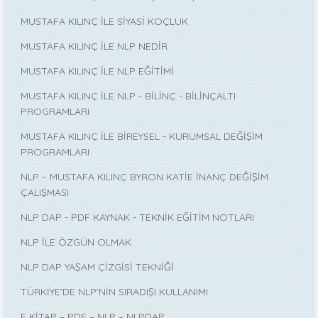
MUSTAFA KILINÇ İLE SİYASİ KOÇLUK
MUSTAFA KILINÇ İLE NLP NEDİR
MUSTAFA KILINÇ İLE NLP EĞİTİMİ
MUSTAFA KILINÇ İLE NLP - BİLİNÇ - BİLİNÇALTI
PROGRAMLARI
MUSTAFA KILINÇ İLE BİREYSEL - KURUMSAL DEĞİŞİM
PROGRAMLARI
NLP – MUSTAFA KILINÇ BYRON KATİE İNANÇ DEĞİŞİM
ÇALIŞMASI
NLP DAP - PDF KAYNAK - TEKNİK EĞİTİM NOTLARI
NLP İLE ÖZGÜN OLMAK
NLP DAP YAŞAM ÇİZGİSİ TEKNİĞİ
TÜRKİYE'DE NLP'NİN SIRADIŞI KULLANIMI
E KİTAP – PDF – NLP – NLPDAP