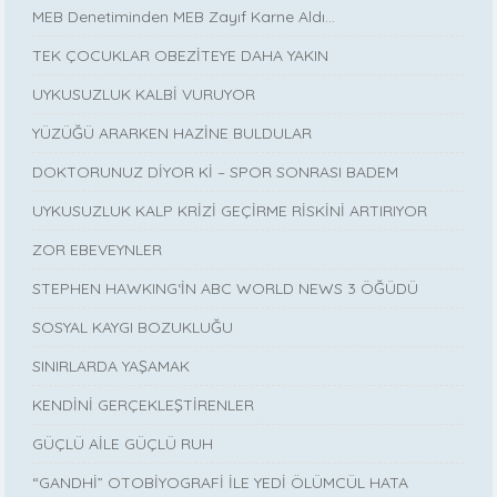
MEB Denetiminden MEB Zayıf Karne Aldı…
TEK ÇOCUKLAR OBEZİTEYE DAHA YAKIN
UYKUSUZLUK KALBİ VURUYOR
YÜZÜĞÜ ARARKEN HAZİNE BULDULAR
DOKTORUNUZ DİYOR Kİ – SPOR SONRASI BADEM
UYKUSUZLUK KALP KRİZİ GEÇİRME RİSKİNİ ARTIRIYOR
ZOR EBEVEYNLER
STEPHEN HAWKING‘İN ABC WORLD NEWS 3 ÖĞÜDÜ
SOSYAL KAYGI BOZUKLUĞU
SINIRLARDA YAŞAMAK
KENDİNİ GERÇEKLEŞTİRENLER
GÜÇLÜ AİLE GÜÇLÜ RUH
“GANDHİ” OTOBİYOGRAFİ İLE YEDİ ÖLÜMCÜL HATA