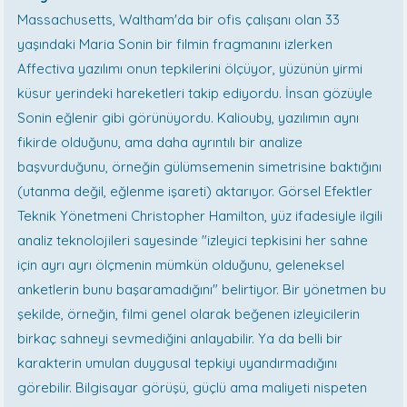
Massachusetts, Waltham'da bir ofis çalışanı olan 33
yaşındaki Maria Sonin bir filmin fragmanını izlerken
Affectiva yazılımı onun tepkilerini ölçüyor, yüzünün yirmi
küsur yerindeki hareketleri takip ediyordu. İnsan gözüyle
Sonin eğlenir gibi görünüyordu. Kaliouby, yazılımın aynı
fikirde olduğunu, ama daha ayrıntılı bir analize
başvurduğunu, örneğin gülümsemenin simetrisine baktığını
(utanma değil, eğlenme işareti) aktarıyor. Görsel Efektler
Teknik Yönetmeni Christopher Hamilton, yüz ifadesiyle ilgili
analiz teknolojileri sayesinde "izleyici tepkisini her sahne
için ayrı ayrı ölçmenin mümkün olduğunu, geleneksel
anketlerin bunu başaramadığını" belirtiyor. Bir yönetmen bu
şekilde, örneğin, filmi genel olarak beğenen izleyicilerin
birkaç sahneyi sevmediğini anlayabilir. Ya da belli bir
karakterin umulan duygusal tepkiyi uyandırmadığını
görebilir. Bilgisayar görüşü, güçlü ama maliyeti nispeten