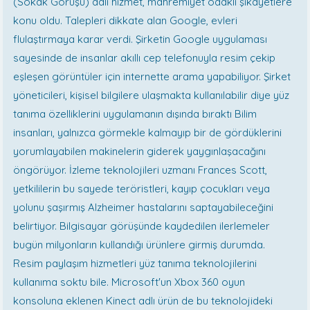
(Sokak Görüşü) adlı hizmet, mahremiyet odaklı şikâyetlere
konu oldu. Talepleri dikkate alan Google, evleri
flulaştırmaya karar verdi. Şirketin Google uygulaması
sayesinde de insanlar akıllı cep telefonuyla resim çekip
eşleşen görüntüler için internette arama yapabiliyor. Şirket
yöneticileri, kişisel bilgilere ulaşmakta kullanılabilir diye yüz
tanıma özelliklerini uygulamanın dışında bıraktı Bilim
insanları, yalnızca görmekle kalmayıp bir de gördüklerini
yorumlayabilen makinelerin giderek yaygınlaşacağını
öngörüyor. İzleme teknolojileri uzmanı Frances Scott,
yetkililerin bu sayede teröristleri, kayıp çocukları veya
yolunu şaşırmış Alzheimer hastalarını saptayabileceğini
belirtiyor. Bilgisayar görüşünde kaydedilen ilerlemeler
bugün milyonların kullandığı ürünlere girmiş durumda.
Resim paylaşım hizmetleri yüz tanıma teknolojilerini
kullanıma soktu bile. Microsoft'un Xbox 360 oyun
konsoluna eklenen Kinect adlı ürün de bu teknolojideki