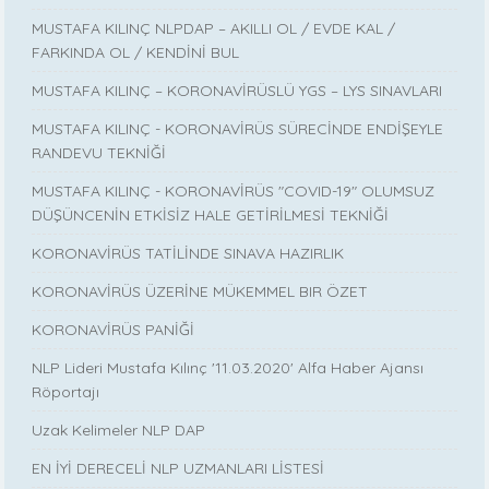
MUSTAFA KILINÇ NLPDAP – AKILLI OL / EVDE KAL /
FARKINDA OL / KENDİNİ BUL
MUSTAFA KILINÇ – KORONAVİRÜSLÜ YGS – LYS SINAVLARI
MUSTAFA KILINÇ - KORONAVİRÜS SÜRECİNDE ENDİŞEYLE
RANDEVU TEKNİĞİ
MUSTAFA KILINÇ - KORONAVİRÜS "COVID-19" OLUMSUZ
DÜŞÜNCENİN ETKİSİZ HALE GETİRİLMESİ TEKNİĞİ
KORONAVİRÜS TATİLİNDE SINAVA HAZIRLIK
KORONAVİRÜS ÜZERİNE MÜKEMMEL BIR ÖZET
KORONAVİRÜS PANİĞİ
NLP Lideri Mustafa Kılınç '11.03.2020' Alfa Haber Ajansı
Röportajı
Uzak Kelimeler NLP DAP
EN İYİ DERECELİ NLP UZMANLARI LİSTESİ