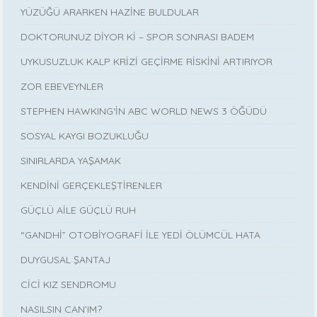
YÜZÜĞÜ ARARKEN HAZİNE BULDULAR
DOKTORUNUZ DİYOR Kİ – SPOR SONRASI BADEM
UYKUSUZLUK KALP KRİZİ GEÇİRME RİSKİNİ ARTIRIYOR
ZOR EBEVEYNLER
STEPHEN HAWKING‘İN ABC WORLD NEWS 3 ÖĞÜDÜ
SOSYAL KAYGI BOZUKLUĞU
SINIRLARDA YAŞAMAK
KENDİNİ GERÇEKLEŞTİRENLER
GÜÇLÜ AİLE GÜÇLÜ RUH
“GANDHİ” OTOBİYOGRAFİ İLE YEDİ ÖLÜMCÜL HATA
DUYGUSAL ŞANTAJ
CİCİ KIZ SENDROMU
NASILSIN CAN’IM?