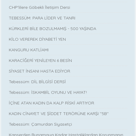
CHP'lilere Göbekli İletişim Dersi
TEBESSÜM: PARA LİDER VE TANRI
KÜRKLERİ BİLE BOZULMAMIŞ - 500 YAŞINDA
KİLO VEREREK DİYABETİ YEN
KANGURU KATLİAMI
KARACİĞERİ YENİLEYEN 6 BESİN
SİYASET İNSANI HASTA EDİYOR
Tebessüm: DİL BİLGİSİ DERSİ
Tebessüm: İSKAMBİL OYUNU VE HAYAT!
İÇİNE ATAN KADIN DA KALP RİSKİ ARTIYOR
KADIN CİNAYET VE ŞİDDET TERÖRÜNE KARŞI ''5B''
Tebessüm: Çamurdan Siyasetçi
Kanserden Bunamaya Kadar Hastalıklardan Korunmanın