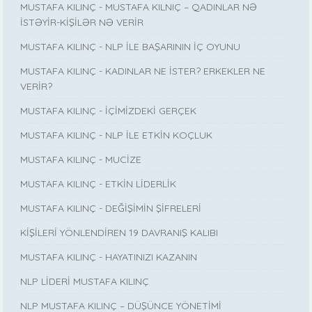
MUSTAFA KILINÇ - MUSTAFA KILNIÇ – QADINLAR NƏ
İSTƏYİR-KİŞİLƏR NƏ VERİR
MUSTAFA KILINÇ - NLP İLE BAŞARININ İÇ OYUNU
MUSTAFA KILINÇ - KADINLAR NE İSTER? ERKEKLER NE
VERİR?
MUSTAFA KILINÇ - İÇİMİZDEKİ GERÇEK
MUSTAFA KILINÇ - NLP İLE ETKİN KOÇLUK
MUSTAFA KILINÇ - MUCİZE
MUSTAFA KILINÇ - ETKİN LİDERLİK
MUSTAFA KILINÇ - DEĞİŞİMİN ŞİFRELERİ
KİŞİLERİ YÖNLENDİREN 19 DAVRANIŞ KALIBI
MUSTAFA KILINÇ - HAYATINIZI KAZANIN
NLP LİDERİ MUSTAFA KILINÇ
NLP MUSTAFA KILINÇ – DÜŞÜNCE YÖNETİMİ