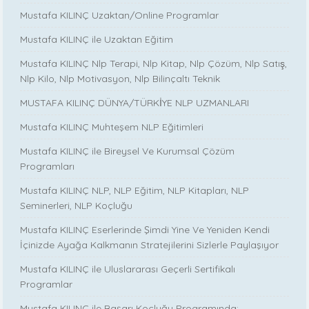
Mustafa KILINÇ Uzaktan/Online Programlar
Mustafa KILINÇ ile Uzaktan Eğitim
Mustafa KILINÇ Nlp Terapi, Nlp Kitap, Nlp Çözüm, Nlp Satış,
Nlp Kilo, Nlp Motivasyon, Nlp Bilinçaltı Teknik
MUSTAFA KILINÇ DÜNYA/TÜRKİYE NLP UZMANLARI
Mustafa KILINÇ Muhteşem NLP Eğitimleri
Mustafa KILINÇ ile Bireysel Ve Kurumsal Çözüm
Programları
Mustafa KILINÇ NLP, NLP Eğitim, NLP Kitapları, NLP
Seminerleri, NLP Koçluğu
Mustafa KILINÇ Eserlerinde Şimdi Yine Ve Yeniden Kendi
İçinizde Ayağa Kalkmanın Stratejilerini Sizlerle Paylaşıyor
Mustafa KILINÇ ile Uluslararası Geçerli Sertifikalı
Programlar
Mustafa KILINÇ ile Başarı Koçluğu Programında: