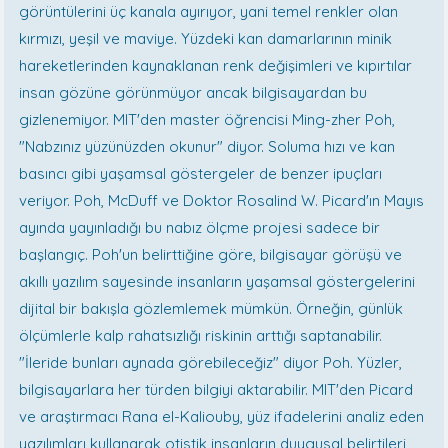
görüntülerini üç kanala ayırıyor, yani temel renkler olan
kırmızı, yeşil ve maviye. Yüzdeki kan damarlarının minik
hareketlerinden kaynaklanan renk değişimleri ve kıpırtılar
insan gözüne görünmüyor ancak bilgisayardan bu
gizlenemiyor. MIT'den master öğrencisi Ming-zher Poh,
"Nabzınız yüzünüzden okunur" diyor. Soluma hızı ve kan
basıncı gibi yaşamsal göstergeler de benzer ipuçları
veriyor. Poh, McDuff ve Doktor Rosalind W. Picard'ın Mayıs
ayında yayınladığı bu nabız ölçme projesi sadece bir
başlangıç. Poh'un belirttiğine göre, bilgisayar görüşü ve
akıllı yazılım sayesinde insanların yaşamsal göstergelerini
dijital bir bakışla gözlemlemek mümkün. Örneğin, günlük
ölçümlerle kalp rahatsızlığı riskinin arttığı saptanabilir.
"İleride bunları aynada görebileceğiz" diyor Poh. Yüzler,
bilgisayarlara her türden bilgiyi aktarabilir. MIT'den Picard
ve araştırmacı Rana el-Kaliouby, yüz ifadelerini analiz eden
yazılımları kullanarak otistik insanların duygusal belirtileri