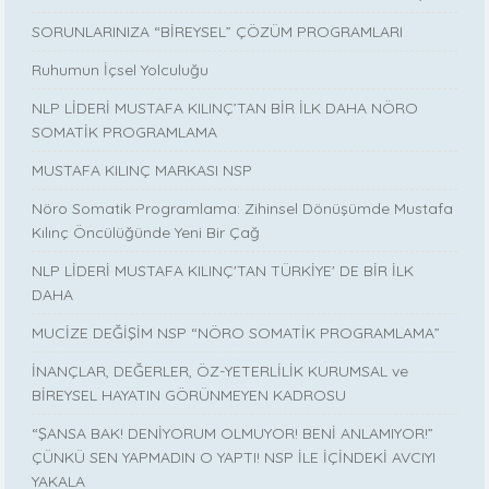
SORUNLARINIZA “BİREYSEL” ÇÖZÜM PROGRAMLARI
Ruhumun İçsel Yolculuğu
NLP LİDERİ MUSTAFA KILINÇ’TAN BİR İLK DAHA NÖRO
SOMATİK PROGRAMLAMA
MUSTAFA KILINÇ MARKASI NSP
Nöro Somatik Programlama: Zihinsel Dönüşümde Mustafa
Kılınç Öncülüğünde Yeni Bir Çağ
NLP LİDERİ MUSTAFA KILINÇ'TAN TÜRKİYE' DE BİR İLK
DAHA
MUCİZE DEĞİŞİM NSP “NÖRO SOMATİK PROGRAMLAMA”
İNANÇLAR, DEĞERLER, ÖZ-YETERLİLİK KURUMSAL ve
BİREYSEL HAYATIN GÖRÜNMEYEN KADROSU
“ŞANSA BAK! DENİYORUM OLMUYOR! BENİ ANLAMIYOR!”
ÇÜNKÜ SEN YAPMADIN O YAPTI! NSP İLE İÇİNDEKİ AVCIYI
YAKALA