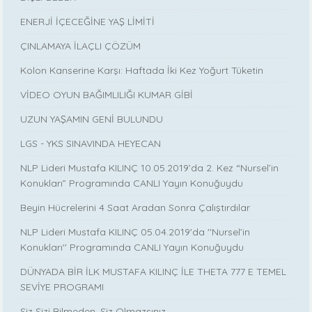
ENERJİ İÇECEĞİNE YAŞ LİMİTİ
ÇINLAMAYA İLAÇLI ÇÖZÜM
Kolon Kanserine Karşı: Haftada İki Kez Yoğurt Tüketin
VİDEO OYUN BAĞIMLILIĞI KUMAR GİBİ
UZUN YAŞAMIN GENİ BULUNDU
LGS - YKS SINAVINDA HEYECAN
NLP Lideri Mustafa KILINÇ 10.05.2019’da 2. Kez “Nursel’in
Konukları” Programında CANLI Yayın Konuğuydu
Beyin Hücrelerini 4 Saat Aradan Sonra Çalıştırdılar
NLP Lideri Mustafa KILINÇ 05.04.2019'da ''Nursel’in
Konukları'' Programında CANLI Yayın Konuğuydu
DÜNYADA BİR İLK MUSTAFA KILINÇ İLE THETA 777 E TEMEL
SEVİYE PROGRAMI
Siz Sizi Bilmeden, Siz Olmazsınız