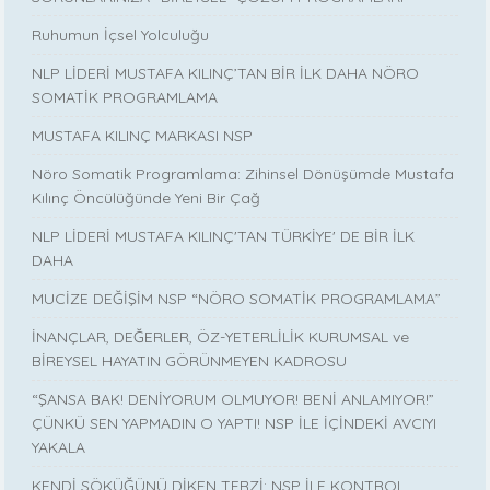
Ruhumun İçsel Yolculuğu
NLP LİDERİ MUSTAFA KILINÇ’TAN BİR İLK DAHA NÖRO
SOMATİK PROGRAMLAMA
MUSTAFA KILINÇ MARKASI NSP
Nöro Somatik Programlama: Zihinsel Dönüşümde Mustafa
Kılınç Öncülüğünde Yeni Bir Çağ
NLP LİDERİ MUSTAFA KILINÇ'TAN TÜRKİYE' DE BİR İLK
DAHA
MUCİZE DEĞİŞİM NSP “NÖRO SOMATİK PROGRAMLAMA”
İNANÇLAR, DEĞERLER, ÖZ-YETERLİLİK KURUMSAL ve
BİREYSEL HAYATIN GÖRÜNMEYEN KADROSU
“ŞANSA BAK! DENİYORUM OLMUYOR! BENİ ANLAMIYOR!”
ÇÜNKÜ SEN YAPMADIN O YAPTI! NSP İLE İÇİNDEKİ AVCIYI
YAKALA
KENDİ SÖKÜĞÜNÜ DİKEN TERZİ: NSP İLE KONTROL