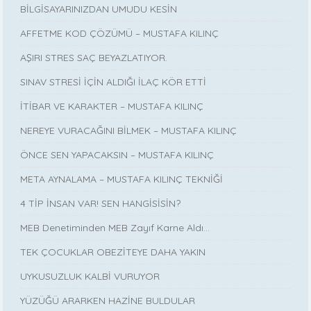
BİLGİSAYARINIZDAN UMUDU KESİN
AFFETME KOD ÇÖZÜMÜ – MUSTAFA KILINÇ
AŞIRI STRES SAÇ BEYAZLATIYOR.
SINAV STRESİ İÇİN ALDIĞI İLAÇ KÖR ETTİ
İTİBAR VE KARAKTER – MUSTAFA KILINÇ
NEREYE VURACAĞINI BİLMEK – MUSTAFA KILINÇ
ÖNCE SEN YAPACAKSIN – MUSTAFA KILINÇ
META AYNALAMA – MUSTAFA KILINÇ TEKNİĞİ
4 TİP İNSAN VAR! SEN HANGİSİSİN?
MEB Denetiminden MEB Zayıf Karne Aldı…
TEK ÇOCUKLAR OBEZİTEYE DAHA YAKIN
UYKUSUZLUK KALBİ VURUYOR
YÜZÜĞÜ ARARKEN HAZİNE BULDULAR