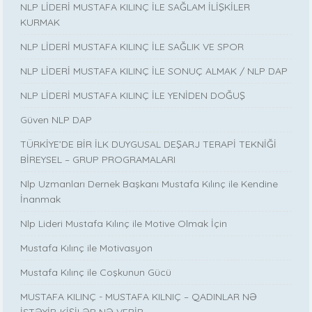
NLP LİDERİ MUSTAFA KILINÇ İLE SAĞLAM İLİŞKİLER
KURMAK
NLP LİDERİ MUSTAFA KILINÇ İLE SAĞLIK VE SPOR
NLP LİDERİ MUSTAFA KILINÇ İLE SONUÇ ALMAK / NLP DAP
NLP LİDERİ MUSTAFA KILINÇ İLE YENİDEN DOĞUŞ
Güven NLP DAP
TÜRKİYE’DE BİR İLK DUYGUSAL DEŞARJ TERAPİ TEKNİĞİ
BİREYSEL – GRUP PROGRAMALARI
Nlp Uzmanları Dernek Başkanı Mustafa Kılınç ile Kendine
İnanmak
Nlp Lideri Mustafa Kılınç ile Motive Olmak İçin
Mustafa Kılınç ile Motivasyon
Mustafa Kılınç ile Coşkunun Gücü
MUSTAFA KILINÇ - MUSTAFA KILNIÇ – QADINLAR NƏ
İSTƏYİR-KİŞİLƏR NƏ VERİR