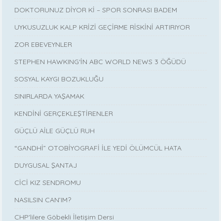
DOKTORUNUZ DİYOR Kİ – SPOR SONRASI BADEM
UYKUSUZLUK KALP KRİZİ GEÇİRME RİSKİNİ ARTIRIYOR
ZOR EBEVEYNLER
STEPHEN HAWKING‘İN ABC WORLD NEWS 3 ÖĞÜDÜ
SOSYAL KAYGI BOZUKLUĞU
SINIRLARDA YAŞAMAK
KENDİNİ GERÇEKLEŞTİRENLER
GÜÇLÜ AİLE GÜÇLÜ RUH
“GANDHİ” OTOBİYOGRAFİ İLE YEDİ ÖLÜMCÜL HATA
DUYGUSAL ŞANTAJ
CİCİ KIZ SENDROMU
NASILSIN CAN’IM?
CHP'lilere Göbekli İletişim Dersi