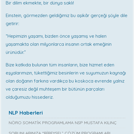
Bir dilim ekmekte, bir dünya saklı!
Einstein, görmezden geldiğimiz bu aşikâr gerçeği şöyle dile
getirir:
“Hepimizin yaşamı, bizden önce yaşamış ve halen
yaşamakta olan milyonlarca insanın ortak emeğinin
ürünüdür.”
Bize katkıda bulunan tüm insanların, bize hizmet eden
eşyalarımızın, tükettiğimiz besinlerin ve suyumuzun kaynağı
olan doğanın farkına vardıkça bu koskoca evrende yalnız
ve çaresiz değil muhteşem bir bütünün parçaları
olduğumuzu hissederiz.
NLP Haberleri
NÖRO SOMATİK PROGRAMLAMA NSP MUSTAFA KILINÇ
SORUNLARINIZA “BİREYSEL” ÇÖZÜM PROGRAMLARI