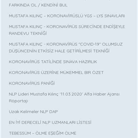
FARKINDA OL / KENDİNİ BUL
MUSTAFA KILINÇ – KORONAVİRÜSLÜ YGS – LYS SINAVLARI
MUSTAFA KILINÇ - KORONAVİRÜS SÜRECİNDE ENDİŞEYLE
RANDEVU TEKNİĞİ
MUSTAFA KILINÇ - KORONAVİRÜS "COVID-19" OLUMSUZ
DÜŞÜNCENİN ETKİSİZ HALE GETİRİLMESİ TEKNİĞİ
KORONAVİRÜS TATİLİNDE SINAVA HAZIRLIK
KORONAVİRÜS ÜZERİNE MÜKEMMEL BIR ÖZET
KORONAVİRÜS PANİĞİ
NLP Lideri Mustafa Kılınç '11.03.2020' Alfa Haber Ajansı
Röportajı
Uzak Kelimeler NLP DAP
EN İYİ DERECELİ NLP UZMANLARI LİSTESİ
TEBESSÜM – ÖLME EŞEĞİM ÖLME