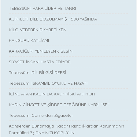
TEBESSÜM: PARA LİDER VE TANRI
KÜRKLERİ BİLE BOZULMAMIŞ - 500 YAŞINDA
KİLO VEREREK DİYABETİ YEN
KANGURU KATLİAMI
KARACİĞERİ YENİLEYEN 6 BESİN
SİYASET İNSANI HASTA EDİYOR
Tebessüm: DİL BİLGİSİ DERSİ
Tebessüm: İSKAMBİL OYUNU VE HAYAT!
İÇİNE ATAN KADIN DA KALP RİSKİ ARTIYOR
KADIN CİNAYET VE ŞİDDET TERÖRÜNE KARŞI ''5B''
Tebessüm: Çamurdan Siyasetçi
Kanserden Bunamaya Kadar Hastalıklardan Korunmanın
Formülleri 3) DNA'NIZI KORUYUN