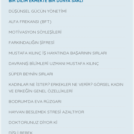
BİR DİLİM EKMEKTE BİR DÜNYA SAKLI
DÜŞÜNSEL GÜCÜN YÖNETİMİ
ALFA FREKANSI (BFT)
MOTİVASYON SÖYLEŞİLERİ
FARKINDALIĞIN ŞİFRESİ
MUSTAFA KILINÇ İŞ HAYATINDA BAŞARININ SIRLARI
DAVRANIŞ BİLİMLERİ UZMANI MUSTAFA KILINÇ
SÜPER BEYNİN SIRLARI
KADINLAR NE İSTER? ERKEKLER NE VERİR? GÖRSEL KADIN
VE ERKEĞİN GENEL ÖZELLİKLERİ
BODRUM’DA EVA RÜZGARI
HAYVAN BESLEMEK STRESİ AZALTIYOR
DOKTORUNUZ DİYOR Kİ
DİŞLİ BEBEK