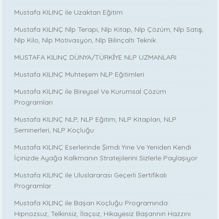
Mustafa KILINÇ ile Uzaktan Eğitim
Mustafa KILINÇ Nlp Terapi, Nlp Kitap, Nlp Çözüm, Nlp Satış,
Nlp Kilo, Nlp Motivasyon, Nlp Bilinçaltı Teknik
MUSTAFA KILINÇ DÜNYA/TÜRKİYE NLP UZMANLARI
Mustafa KILINÇ Muhteşem NLP Eğitimleri
Mustafa KILINÇ ile Bireysel Ve Kurumsal Çözüm
Programları
Mustafa KILINÇ NLP, NLP Eğitim, NLP Kitapları, NLP
Seminerleri, NLP Koçluğu
Mustafa KILINÇ Eserlerinde Şimdi Yine Ve Yeniden Kendi
İçinizde Ayağa Kalkmanın Stratejilerini Sizlerle Paylaşıyor
Mustafa KILINÇ ile Uluslararası Geçerli Sertifikalı
Programlar
Mustafa KILINÇ ile Başarı Koçluğu Programında:
Hipnozsuz, Telkinsiz, İlaçsız, Hikayesiz Başarının Hazzını