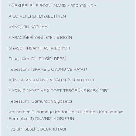
KÜRKLERİ BİLE BOZULMAMIŞ - 500 YAŞINDA
KİLO VEREREK DİYABETİ YEN
KANGURU KATLİAMI
KARACİĞERİ YENİLEYEN 6 BESİN
SİYASET İNSANI HASTA EDİYOR
Tebessüm: DİL BİLGİSİ DERSİ
Tebessüm: İSKAMBİL OYUNU VE HAYAT!
İÇİNE ATAN KADIN DA KALP RİSKİ ARTIYOR
KADIN CİNAYET VE ŞİDDET TERÖRÜNE KARŞI ''5B''
Tebessüm: Çamurdan Siyasetçi
Kanserden Bunamaya Kadar Hastalıklardan Korunmanın
Formülleri 3) DNA'NIZI KORUYUN
172 BİN SESLİ ÇOCUK KİTABI