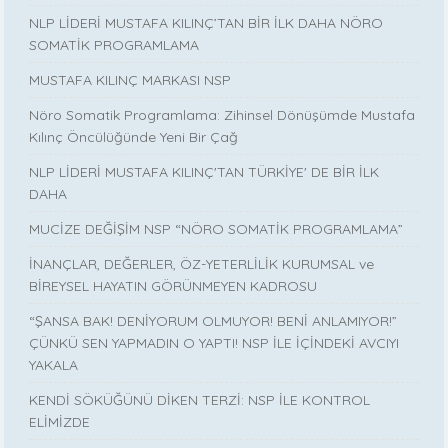
NLP LİDERİ MUSTAFA KILINÇ’TAN BİR İLK DAHA NÖRO
SOMATİK PROGRAMLAMA
MUSTAFA KILINÇ MARKASI NSP
Nöro Somatik Programlama: Zihinsel Dönüşümde Mustafa
Kılınç Öncülüğünde Yeni Bir Çağ
NLP LİDERİ MUSTAFA KILINÇ'TAN TÜRKİYE' DE BİR İLK
DAHA
MUCİZE DEĞİŞİM NSP “NÖRO SOMATİK PROGRAMLAMA”
İNANÇLAR, DEĞERLER, ÖZ-YETERLİLİK KURUMSAL ve
BİREYSEL HAYATIN GÖRÜNMEYEN KADROSU
“ŞANSA BAK! DENİYORUM OLMUYOR! BENİ ANLAMIYOR!”
ÇÜNKÜ SEN YAPMADIN O YAPTI! NSP İLE İÇİNDEKİ AVCIYI
YAKALA
KENDİ SÖKÜĞÜNÜ DİKEN TERZİ: NSP İLE KONTROL
ELİMİZDE