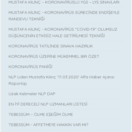
MUSTAFA KILINÇ – KORONAVİRÜSLÜ YGS – LYS SINAVLARI
MUSTAFA KILINÇ - KORONAVİRÜS SÜRECİNDE ENDİŞEYLE
RANDEVU TEKNİĞİ
MUSTAFA KILINÇ - KORONAVİRÜS "COVID-19" OLUMSUZ
DÜŞÜNCENİN ETKİSİZ HALE GETİRİLMESİ TEKNİĞİ
KORONAVİRÜS TATİLİNDE SINAVA HAZIRLIK
KORONAVİRÜS ÜZERİNE MÜKEMMEL BIR ÖZET
KORONAVİRÜS PANİĞİ
NLP Lideri Mustafa Kılınç '11.03.2020' Alfa Haber Ajansı
Röportajı
Uzak Kelimeler NLP DAP
EN İYİ DERECELİ NLP UZMANLARI LİSTESİ
TEBESSÜM – ÖLME EŞEĞİM ÖLME
TEBESSÜM - AFFETMEYE HAKKIN VAR MI?