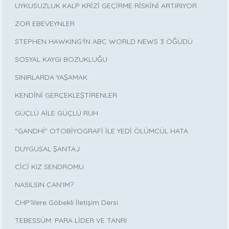
UYKUSUZLUK KALP KRİZİ GEÇİRME RİSKİNİ ARTIRIYOR
ZOR EBEVEYNLER
STEPHEN HAWKING‘İN ABC WORLD NEWS 3 ÖĞÜDÜ
SOSYAL KAYGI BOZUKLUĞU
SINIRLARDA YAŞAMAK
KENDİNİ GERÇEKLEŞTİRENLER
GÜÇLÜ AİLE GÜÇLÜ RUH
“GANDHİ” OTOBİYOGRAFİ İLE YEDİ ÖLÜMCÜL HATA
DUYGUSAL ŞANTAJ
CİCİ KIZ SENDROMU
NASILSIN CAN’IM?
CHP'lilere Göbekli İletişim Dersi
TEBESSÜM: PARA LİDER VE TANRI