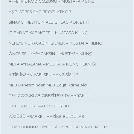
AFFETME KOD ÇÖZÜMÜ – MUSTAFA KILINÇ
AŞIRI STRES SAÇ BEYAZLATIYOR.
SINAV STRESİ İÇİN ALDIĞI İLAÇ KÖR ETTİ
İTİBAR VE KARAKTER – MUSTAFA KILINÇ
NEREYE VURACAĞINI BİLMEK – MUSTAFA KILINÇ
ÖNCE SEN YAPACAKSIN – MUSTAFA KILINÇ
META AYNALAMA – MUSTAFA KILINÇ TEKNİĞİ
4 TİP İNSAN VAR! SEN HANGİSİSİN?
MEB Denetiminden MEB Zayıf Karne Aldı…
TEK ÇOCUKLAR OBEZİTEYE DAHA YAKIN
UYKUSUZLUK KALBİ VURUYOR
YÜZÜĞÜ ARARKEN HAZİNE BULDULAR
DOKTORUNUZ DİYOR Kİ – SPOR SONRASI BADEM