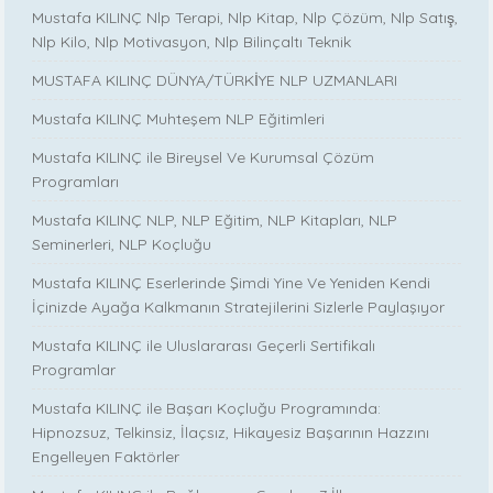
Mustafa KILINÇ Nlp Terapi, Nlp Kitap, Nlp Çözüm, Nlp Satış,
Nlp Kilo, Nlp Motivasyon, Nlp Bilinçaltı Teknik
MUSTAFA KILINÇ DÜNYA/TÜRKİYE NLP UZMANLARI
Mustafa KILINÇ Muhteşem NLP Eğitimleri
Mustafa KILINÇ ile Bireysel Ve Kurumsal Çözüm
Programları
Mustafa KILINÇ NLP, NLP Eğitim, NLP Kitapları, NLP
Seminerleri, NLP Koçluğu
Mustafa KILINÇ Eserlerinde Şimdi Yine Ve Yeniden Kendi
İçinizde Ayağa Kalkmanın Stratejilerini Sizlerle Paylaşıyor
Mustafa KILINÇ ile Uluslararası Geçerli Sertifikalı
Programlar
Mustafa KILINÇ ile Başarı Koçluğu Programında:
Hipnozsuz, Telkinsiz, İlaçsız, Hikayesiz Başarının Hazzını
Engelleyen Faktörler