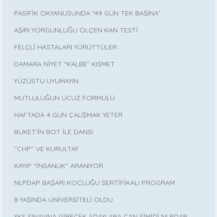
PASİFİK OKYANUSUNDA “49 GÜN TEK BAŞINA”
AŞIRI YORGUNLUĞU ÖLÇEN KAN TESTİ
FELÇLİ HASTALARI YÜRÜTTÜLER
DAMARA NİYET “KALBE” KISMET
YÜZÜSTÜ UYUMAYIN
MUTLULUĞUN UCUZ FORMÜLÜ
HAFTADA 4 GÜN ÇALIŞMAK YETER
BUKET’İN BOT İLE DANSI
''CHP'' VE KURULTAY
KAYIP ''İNSANLIK'' ARANIYOR
NLPDAP BAŞARI KOÇLUĞU SERTİFİKALI PROGRAM
8 YAŞINDA ÜNİVERSİTELİ OLDU
YKS SINAVINA GİRECEK ADAYLARA CAN SİMİDİ NLPDAP