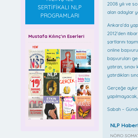
2008 yılı ve s
SERTİFİKALI NLP
alan adaylar y
PROGRAMLARI
Ankara'da yapı
2012'den itiba
Mustafa Kılınç'ın Eserleri
şartlarını taşı
online başvur
başvuruları geç
yatıran, sınav 
yatırdıkları sı
Gerçeğe aykırı
yapılmayacak, 
Sabah – Gün
NLP Haberl
NÖRO SOMAT