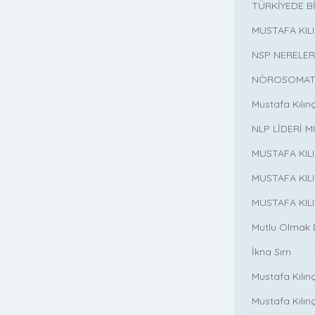
TÜRKİYEDE B
MUSTAFA KI
NSP NERELER
NÖROSOMATİ
Mustafa Kılın
NLP LİDERİ M
MUSTAFA KIL
MUSTAFA KIL
MUSTAFA KIL
Mutlu Olmak
İkna Sırrı
Mustafa Kılın
Mustafa Kılınç