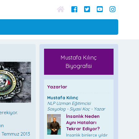
Mustafa Kılınç
Biyografisi
Yazarlar
Mustafa Kılınç
NLP Uzman Eğitimcisi
Sosyolog - Siyasi Koç - Yazar
erekiyor.
İnsanlık Neden
Aynı Hataları
ın
Tekrar Ediyor?
en Temmuz 2013
İnsanlık binlerce yıldır