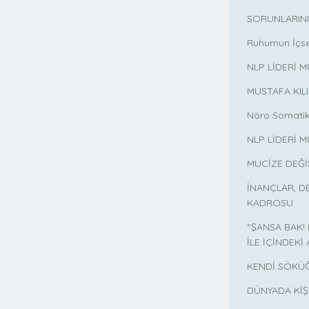
SORUNLARINI
Ruhumun İçse
NLP LİDERİ 
MUSTAFA KIL
Nöro Somatik
NLP LİDERİ M
MUCİZE DEĞ
İNANÇLAR, D
KADROSU
“ŞANSA BAK!
İLE İÇİNDEKİ 
KENDİ SÖKÜĞ
DÜNYADA KİŞ