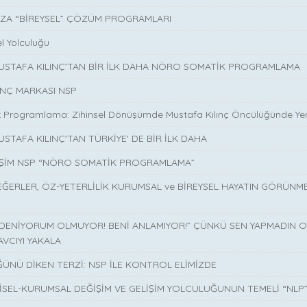
ZA “BİREYSEL” ÇÖZÜM PROGRAMLARI
l Yolculuğu
MUSTAFA KILINÇ’TAN BİR İLK DAHA NÖRO SOMATİK PROGRAMLAMA
INÇ MARKASI NSP
 Programlama: Zihinsel Dönüşümde Mustafa Kılınç Öncülüğünde Yen
USTAFA KILINÇ'TAN TÜRKİYE' DE BİR İLK DAHA
İŞİM NSP “NÖRO SOMATİK PROGRAMLAMA”
EĞERLER, ÖZ-YETERLİLİK KURUMSAL ve BİREYSEL HAYATIN GÖRÜNM
 DENİYORUM OLMUYOR! BENİ ANLAMIYOR!” ÇÜNKÜ SEN YAPMADIN O 
AVCIYI YAKALA
ÜNÜ DİKEN TERZİ: NSP İLE KONTROL ELİMİZDE
İSEL-KURUMSAL DEĞİŞİM VE GELİŞİM YOLCULUĞUNUN TEMELİ “NLP