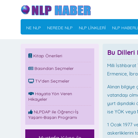
NE NLP
NEREDE NLP
NLP LİNKLERİ
NLP HABERL
Bu Dilleri
Kitap Önerileri
Milli İstihbara
Basından Seçmeler
Ermenice, İbra
TV'den Seçmeler
Alınan bilgiye
Hayata Yön Veren
vatandaşı olma
Hikayeler
yurt dışındaki
ise YÖK veya M
NLPDAP ile Öğrenci-İş
Yaşam-Başarı Programı
1 Ocak 1977 ve
askerliklerini