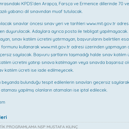
onrasındaki KPDS'den Arapça, Farsça ve Ermenice dillerinde 70 v
azılı yabancı dil sınavından muaf tutulacak.
lacak sınavlar öncesi sınav yeri ve tarihleri www.mit.gov.tr adres
ren duyurulacak. Adaylara ayrıca posta ile tebligat yapılmayacak
mayan, sınav katılım ücretini yatırmayan, başvurularını belirtilen es
u formunu kullanarak www.mit.gov.tr adresi üzerinden yapmayan 
ersiz sayılacak. Başvuru şartlarını taşımadığı halde sınav katılım ü
katılım ücretini yatırıp sınava katılmayan veya sınavda başarısız o
nav katılım ücreti ise iade edilmeyecek.
 beyanda bulunduğu tespit edilenlerin sınavları geçersiz sayılara
ataması yapılmış olanların atamaları ise iptal edilecek.
dem
eri
İK PROGRAMLAMA NSP MUSTAFA KILINÇ