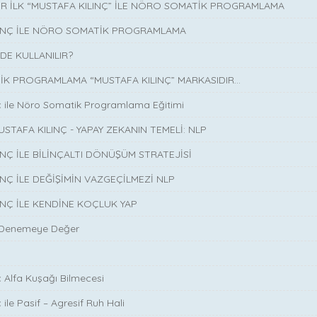
İR İLK “MUSTAFA KILINÇ” İLE NÖRO SOMATİK PROGRAMLAMA
LINÇ İLE NÖRO SOMATİK PROGRAMLAMA
DE KULLANILIR?
K PROGRAMLAMA “MUSTAFA KILINÇ” MARKASIDIR…
ç ile Nöro Somatik Programlama Eğitimi
USTAFA KILINÇ - YAPAY ZEKANIN TEMELİ: NLP
INÇ İLE BİLİNÇALTI DÖNÜŞÜM STRATEJİSİ
INÇ İLE DEĞİŞİMİN VAZGEÇİLMEZİ NLP
INÇ İLE KENDİNE KOÇLUK YAP
 Denemeye Değer
ç Alfa Kuşağı Bilmecesi
 ile Pasif – Agresif Ruh Hali