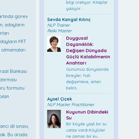
bilgi üretiyor. Kitaplar
yazıyor. ...
şartında görev
Sevda Kangal Kılınç
n, adayların
NLP Trainer
Reiki Master
rları
Duygusal
dayların MİT
Dayanıklılık:
ız olmamaları
Değişen Dünyada
Güçlü Kalabilmenin
Anahtarı
Günümüz dünyasında
Ziraat Bankası
bireyler, hızlı
yatırması
değişimlere, artan
vuru formunu
belirs...
pılan
Aysel Çiçek
NLP Master Practitioner
Kuyunun Dibindeki
Su
Bir köyde yaşlı bir su
ncı dil sınavı,
ustası vardı.Köylüler
cak. Bu arada
ne zaman bir ku...