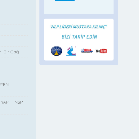
i Bir Çağ
EYEN
YAPTI! NSP
”