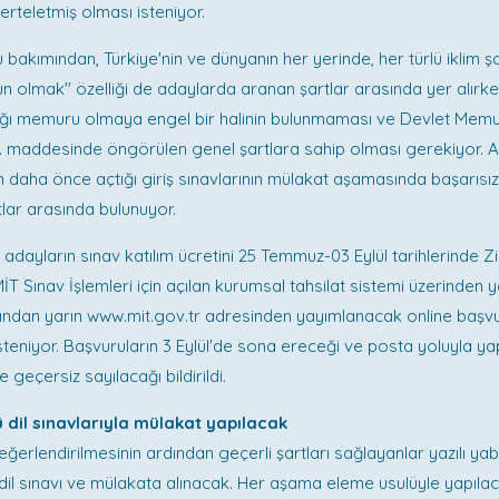
erteletmiş olması isteniyor.
u bakımından, Türkiye'nin ve dünyanın her yerinde, her türlü iklim 
olmak'' özelliği de adaylarda aranan şartlar arasında yer alırke
ığı memuru olmaya engel bir halinin bulunmaması ve Devlet Memu
. maddesinde öngörülen genel şartlara sahip olması gerekiyor. A
ın daha önce açtığı giriş sınavlarının mülakat aşamasında başarıs
lar arasında bulunuyor.
n adayların sınav katılım ücretini 25 Temmuz-03 Eylül tarihlerinde 
İT Sınav İşlemleri için açılan kurumsal tahsilat sistemi üzerinden 
dından yarın www.mit.gov.tr adresinden yayımlanacak online baş
steniyor. Başvuruların 3 Eylül'de sona ereceği ve posta yoluyla ya
e geçersiz sayılacağı bildirildi.
lü dil sınavlarıyla mülakat yapılacak
ğerlendirilmesinin ardından geçerli şartları sağlayanlar yazılı yaba
dil sınavı ve mülakata alınacak. Her aşama eleme usulüyle yapıla