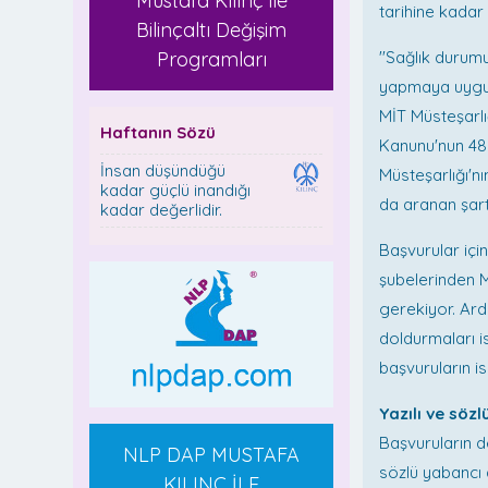
Mustafa Kılınç ile
tarihine kadar 
Bilinçaltı Değişim
Programları
''Sağlık durum
yapmaya uygun 
MİT Müsteşarl
Haftanın Sözü
Kanunu'nun 48
İnsan düşündüğü
Müsteşarlığı'n
kadar güçlü inandığı
da aranan şart
kadar değerlidir.
Başvurular içi
şubelerinden M
gerekiyor. Ar
doldurmaları i
başvuruların is
Yazılı ve söz
Başvuruların de
NLP DAP MUSTAFA
sözlü yabancı 
KILINÇ İLE