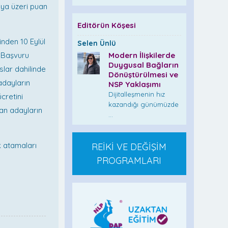
eya üzeri puan
Editörün Köşesi
inden 10 Eylül
Selen Ünlü
. Başvuru
Modern İlişkilerde
Duygusal Bağların
aslar dahilinde
Dönüştürülmesi ve
adayların
NSP Yaklaşımı
Dijitalleşmenin hız
cretini
kazandığı günümüzde
lan adayların
...
k atamaları
REİKİ VE DEĞİŞİM
PROGRAMLARI