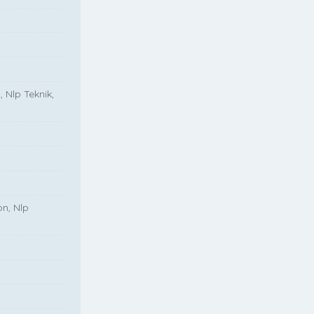
, Nlp Teknik,
on, Nlp