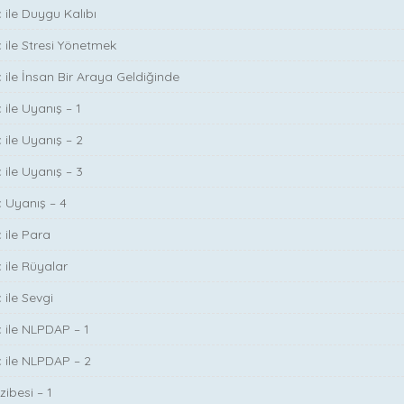
 ile Duygu Kalıbı
ç ile Stresi Yönetmek
ç ile İnsan Bir Araya Geldiğinde
 ile Uyanış – 1
 ile Uyanış – 2
 ile Uyanış – 3
ç Uyanış – 4
 ile Para
 ile Rüyalar
 ile Sevgi
ç ile NLPDAP – 1
ç ile NLPDAP – 2
zibesi – 1