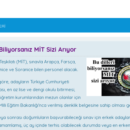
ERİ
 Biliyorsanız MİT Sizi Arıyor
t Teşkilatı (MİT), sınavla Arapça, Farsça,
nice ve Soranice bilen personel alacak.
 göre, adayların Türkiye Cumhuriyeti
sı, en az lise ve dengi okulu bitirmesi,
 öğretim kurumlarından mezun olanlar için
illi Eğitim Bakanlığı'nca verilmiş denklik belgesine sahip olması g
ya sonrası doğumluların başvurabileceği sınav için erkek adaylar
 tamamlamış, üç ay içinde terhis olabilecek durumda veya en erk