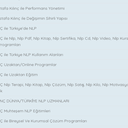
stafa Kılınç ile Performans Yönetimi
tafa Kılınç ile Değişimin Sihirli Yapısı
̧ ile Türkiye’de NLP
̧ ile Nlp, Nlp Pdf, Nlp Kitap, Nlp Sertifika, Nlp Cd, Nlp Video, Nlp Kurs
Programları
̧ ile Türkiye NLP Kullanım Alanları
NÇ Uzaktan/Online Programlar
Ç ile Uzaktan Eğitim
 Nlp Terapi, Nlp Kitap, Nlp Çözüm, Nlp Satış, Nlp Kilo, Nlp Motivasy
ik
NÇ DÜNYA/TÜRKİYE NLP UZMANLARI
NÇ Muhteşem NLP Eğitimleri
NÇ ile Bireysel Ve Kurumsal Çözüm Programları