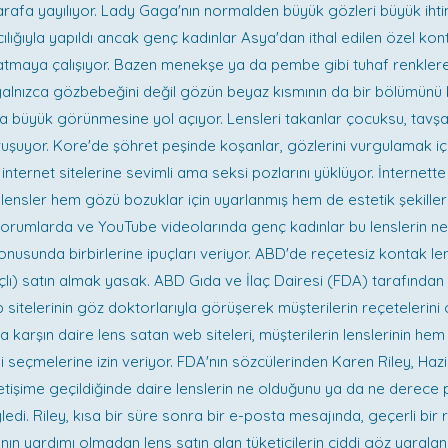
 tarafa yayılıyor. Lady Gaga'nın normalden büyük gözleri büyük ihti
ılığıyla yapıldı ancak genç kadınlar Asya'dan ithal edilen özel kon
ratmaya çalışıyor. Bazen menekşe ya da pembe gibi tuhaf renkler
, yalnızca gözbebeğini değil gözün beyaz kısmının da bir bölümünü 
a büyük görünmesine yol açıyor. Lensleri takanlar çocuksu, tavş
uyor. Kore'de şöhret peşinde koşanlar, gözlerini vurgulamak için
 internet sitelerine sevimli ama seksi pozlarını yüklüyor. İnternette
n lensler hem gözü bozuklar için uyarlanmış hem de estetik şekille
 Forumlarda ve YouTube videolarında genç kadınlar bu lenslerin n
konusunda birbirlerine ipuçları veriyor. ABD'de reçetesiz kontak len
ı) satın almak yasak. ABD Gıda ve İlaç Dairesi (FDA) tarafından
 sitelerinin göz doktorlarıyla görüşerek müşterilerin reçetelerin
a karşın daire lens satan web siteleri, müşterilerin lenslerinin hem
i seçmelerine izin veriyor. FDA'nın sözcülerinden Karen Riley, Haz
iletişime geçildiğinde daire lenslerin ne olduğunu ya da ne derece 
ledi. Riley, kısa bir süre sonra bir e-posta mesajında, geçerli bir
nın yardımı olmadan lens satın alan tüketicilerin ciddi göz yarala