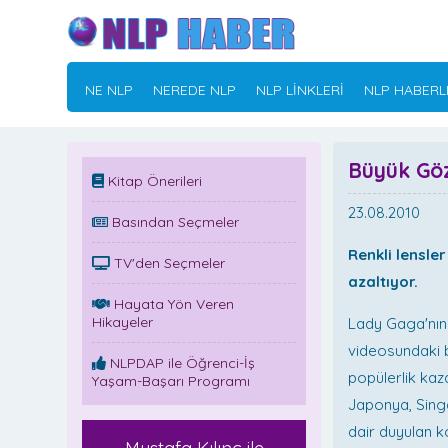
NE NLP
NEREDE NLP
NLP LİNKLERİ
NLP HABERL
Büyük Göz
Kitap Önerileri
23.08.2010
Basından Seçmeler
Renkli lensle
TV'den Seçmeler
azaltıyor.
Hayata Yön Veren
Hikayeler
Lady Gaga'nın 
videosundaki 
NLPDAP ile Öğrenci-İş
popülerlik kaza
Yaşam-Başarı Programı
Japonya, Sing
dair duyulan 