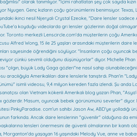
 bağımlısı" olarak tanımlıyor. "İçimi rahatlatan şey çok sayıda kızın
yor Nyugen. Genç kızların çoğu görünümlerini benimsiyor. Texas, L
ndaki ikinci nesil Nijeryalı Crystal Ezeoke, "Daire lensler sadece A
YouTube'a koyduğu videolarda gri lensler gözlerinin doğal olmayan
yor. Toronto merkezli Lenscircle.com'da müşterilerin çoğu Amerikal
cusu Alfred Wong, 15 ile 25 yaşları arasındaki müşterilerin daire le
ları sayesinde öğrendiğini söylüyor. "İnsanların çoğu oyuncak 
iyor çünkü sevimli olduğunu düşünüyorlar" diyor. Michelle Phan is
sı "çılgın, büyük Lady Gaga gözleri"ne nasıl sahip olunabileceğini
u aracılığıyla Amerikalıları daire lenslerle tanıştırdı. Phan'in "L
mü" isimli videosu, 9,4 milyon kereden fazla izlendi. Şu anda L
anatçısı olan Vietnam kökenli Amerikalı blog yazarı Phan, "Asya
mı gözlerdir. Masum, oyuncak bebek görünümünü severler" diyor.
itesi PinkyParadise. com'un sahibi Jason Aw, ABD'ye yolladığı ürü
unun farkında. Ancak daire lenslerinin "güvenilir" olduğuna da emi
başkalarına lensleri önermesini de güvenli olmalarının bir kanıtı o
a, Morganton'da yaşayan 16 yaşındaki Melody Vue, anne ve babas