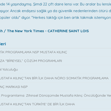
inde 14 yaşındaymış. Şimdi 22 çift daire lensi var. Bu aralar bu lensl
şıyor. Ancak endişesi sağlık ya da güvenlik nedenlerinden ötürü de
popüler oldu" diyor. "Herkes taktığı için ben artık takmak istemiyor
h / The New York Times - CATHERINE SAINT LOIS
eri
İK PROGRAMLAMA NSP MUSTAFA KILINÇ
ZA “BİREYSEL” ÇÖZÜM PROGRAMLARI
l Yolculuğu
MUSTAFA KILINÇ’TAN BİR İLK DAHA NÖRO SOMATİK PROGRAMLAMA
INÇ MARKASI NSP
 Programlama: Zihinsel Dönüşümde Mustafa Kılınç Öncülüğünde Yen
USTAFA KILINÇ'TAN TÜRKİYE' DE BİR İLK DAHA