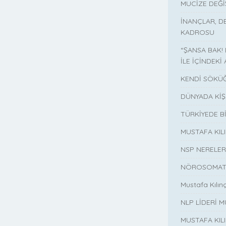
MUCİZE DEĞ
İNANÇLAR, D
KADROSU
“ŞANSA BAK!
İLE İÇİNDEKİ 
KENDİ SÖKÜĞ
DÜNYADA KİŞ
TÜRKİYEDE B
MUSTAFA KI
NSP NERELER
NÖROSOMATİ
Mustafa Kılın
NLP LİDERİ M
MUSTAFA KIL