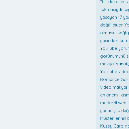
"bir daire lens
takmasıydı" di
yaşayan 17 yaşı
değil" diyor. 
almasını sağlı
yaşındaki kuru
YouTube yorum
görünümünü sev
makyaj sanatçı
YouTube videos
Romance Görünü
video makyaj s
en önemli kıs
merkezli web s
yasadışı olduğ
Müşterilerinin 
Kuzey Carolin