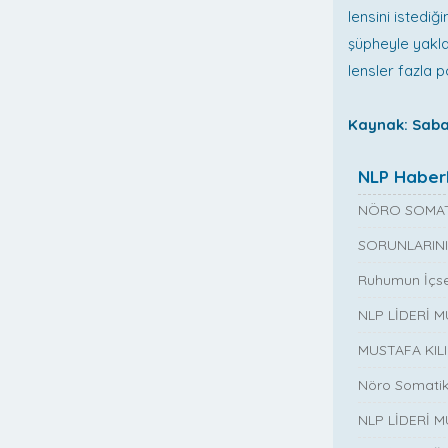
lensini istediğ
şüpheyle yakla
lensler fazla 
Kaynak: Saba
NLP Haberl
NÖRO SOMAT
SORUNLARINI
Ruhumun İçse
NLP LİDERİ 
MUSTAFA KIL
Nöro Somatik
NLP LİDERİ M