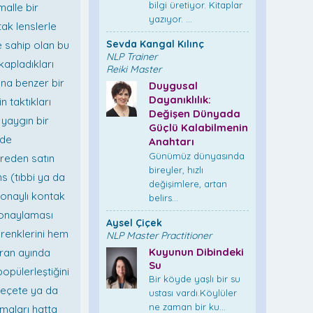
bilgi üretiyor. Kitaplar
malle bir
yazıyor. ...
tak lenslerle
Sevda Kangal Kılınç
e sahip olan bu
NLP Trainer
kapladıkları
Reiki Master
ana benzer bir
Duygusal
Dayanıklılık:
 taktıkları
Değişen Dünyada
 yaygın bir
Güçlü Kalabilmenin
rde
Anahtarı
Günümüz dünyasında
ereden satın
bireyler, hızlı
s (tıbbi ya da
değişimlere, artan
 onaylı kontak
belirs...
i onaylaması
Aysel Çiçek
 renklerini hem
NLP Master Practitioner
Kuyunun Dibindeki
iran ayında
Su
popülerleştiğini
Bir köyde yaşlı bir su
 reçete ya da
ustası vardı.Köylüler
ne zaman bir ku...
nmaları hatta