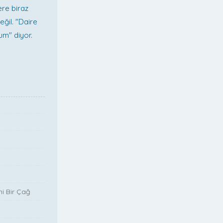
ere biraz
ğil. "Daire
um" diyor.
i Bir Çağ