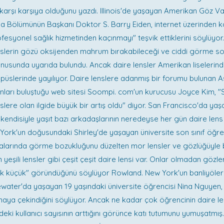
e karşı karşıya olduğunu yazdı. Illinois'de yaşayan Amerikan Göz Va
a Bölümünün Başkanı Doktor S. Barry Eiden, internet üzerinden k
ofesyonel sağlık hizmetinden kaçınmayı" teşvik ettiklerini söylüyo
slerin gözü oksijenden mahrum bırakabileceği ve ciddi görme sor
nusunda uyarıda bulundu. Ancak daire lensler Amerikan liselerin
püslerinde yayılıyor. Daire lenslere adanmış bir forumu bulunan
nları buluştuğu web sitesi Soompi. com'un kurucusu Joyce Kim, "S
slere olan ilgide büyük bir artış oldu" diyor. San Francisco'da yaş
 kendisiyle yaşıt bazı arkadaşlarının neredeyse her gün daire lens 
York'un doğusundaki Shirley'de yaşayan üniversite son sınıf öğren
larında görme bozukluğunu düzelten mor lensler ve gözlüğüyle b
n yeşili lensler gibi çeşit çeşit daire lensi var. Onlar olmadan gözler
k küçük" göründüğünü söylüyor Rowland. New York'un banliyöle
water'da yaşayan 19 yaşındaki üniversite öğrencisi Nina Nguyen,
nmaya çekindiğini söylüyor. Ancak ne kadar çok öğrencinin daire len
deki kullanıcı sayısının arttığını görünce katı tutumunu yumuşatmış.