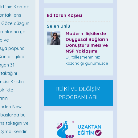
kfı'nın Kontak
ontak lens
Editörün Köşesi
r. Göze düzgün
Selen Ünlü
unlarına yol
Modern İlişkilerde
Duygusal Bağların
de ve
Dönüştürülmesi ve
 Asya popuna
NSP Yaklaşımı
on bir yılda
Dijitalleşmenin hız
kazandığı günümüzde
ayan 31
...
taktığını
cisi Kristin
REİKİ VE DEĞİŞİM
irlikte
PROGRAMLARI
inin
rinden New
 başlarda bu
s taktığını ve
 Şimdi kendini