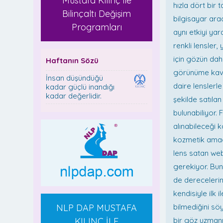
Mustafa Kılınç ile
hızla dört bir
Bilinçaltı Değişim
bilgisayar arac
Programları
aynı etkiyi ya
renkli lensler
için gözün dah
Haftanın Sözü
görünüme kavuş
İnsan düşündüğü
daire lenslerle
kadar güçlü inandığı
kadar değerlidir.
şekilde satıla
bulunabiliyor.
alınabileceği 
kozmetik amaçl
lens satan web
gerekiyor. Bun
de derecelerin
kendisiyle ilk 
NLP DAP MUSTAFA
bilmediğini söy
KILINÇ İLE
bir göz uzmanı