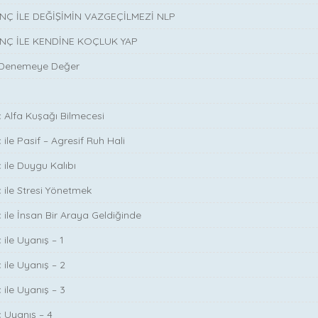
INÇ İLE DEĞİŞİMİN VAZGEÇİLMEZİ NLP
INÇ İLE KENDİNE KOÇLUK YAP
 Denemeye Değer
ç Alfa Kuşağı Bilmecesi
 ile Pasif – Agresif Ruh Hali
 ile Duygu Kalıbı
ç ile Stresi Yönetmek
ç ile İnsan Bir Araya Geldiğinde
 ile Uyanış – 1
 ile Uyanış – 2
 ile Uyanış – 3
ç Uyanış – 4