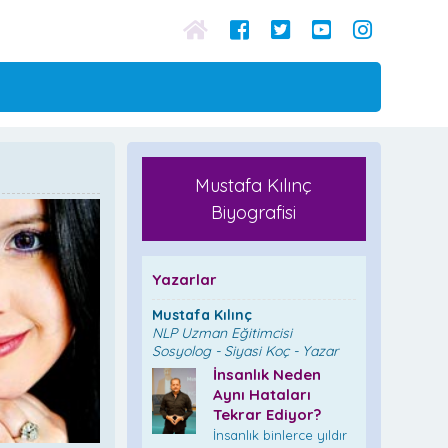
Mustafa Kılınç
Biyografisi
Yazarlar
Mustafa Kılınç
NLP Uzman Eğitimcisi
Sosyolog - Siyasi Koç - Yazar
İnsanlık Neden
Aynı Hataları
Tekrar Ediyor?
İnsanlık binlerce yıldır