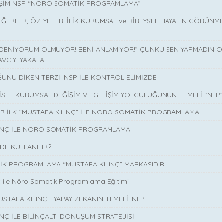
İŞİM NSP “NÖRO SOMATİK PROGRAMLAMA”
EĞERLER, ÖZ-YETERLİLİK KURUMSAL ve BİREYSEL HAYATIN GÖRÜNM
 DENİYORUM OLMUYOR! BENİ ANLAMIYOR!” ÇÜNKÜ SEN YAPMADIN O 
AVCIYI YAKALA
ÜNÜ DİKEN TERZİ: NSP İLE KONTROL ELİMİZDE
İSEL-KURUMSAL DEĞİŞİM VE GELİŞİM YOLCULUĞUNUN TEMELİ “NLP
İR İLK “MUSTAFA KILINÇ” İLE NÖRO SOMATİK PROGRAMLAMA
LINÇ İLE NÖRO SOMATİK PROGRAMLAMA
DE KULLANILIR?
K PROGRAMLAMA “MUSTAFA KILINÇ” MARKASIDIR…
ç ile Nöro Somatik Programlama Eğitimi
USTAFA KILINÇ - YAPAY ZEKANIN TEMELİ: NLP
INÇ İLE BİLİNÇALTI DÖNÜŞÜM STRATEJİSİ