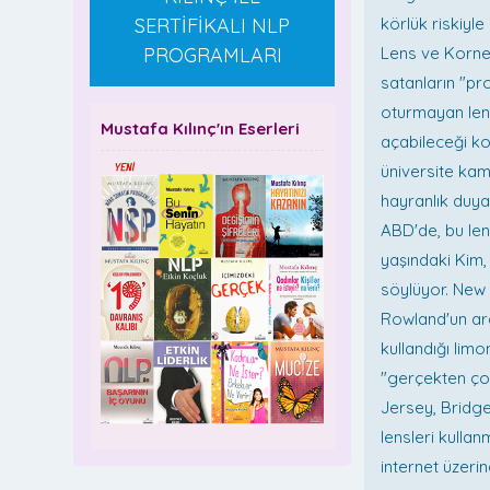
SERTİFİKALI NLP
körlük riskiyl
PROGRAMLARI
Lens ve Korne
satanların "pr
oturmayan len
Mustafa Kılınç'ın Eserleri
açabileceği ko
üniversite kam
hayranlık duya
ABD'de, bu len
yaşındaki Kim,
söylüyor. New 
Rowland'un ara
kullandığı limo
"gerçekten ço
Jersey, Bridge
lensleri kulla
internet üzerin