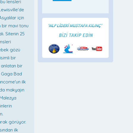
 bu lensleri
ewisville'de
syalılar için
 bir mavi tonu
ı. Sitenin 25
nsleri
bebek gözü
imli bir
 anlatan bir
ady Gaga Bad
ancome'un ilk
'da makyajın
 Malezya
nlerin
n.
larak görüyor.
ından ilk