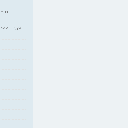
EYEN
YAPTI! NSP
”