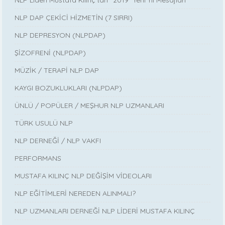
NLP Lideri Mustafa Kılınç’tan “2019” Yeni Yıl Mesajları
NLP DAP ÇEKİCİ HİZMETİN (7 SIRRI)
NLP DEPRESYON (NLPDAP)
ŞİZOFRENİ (NLPDAP)
MÜZİK / TERAPİ NLP DAP
KAYGI BOZUKLUKLARI (NLPDAP)
ÜNLÜ / POPÜLER / MEŞHUR NLP UZMANLARI
TÜRK USULÜ NLP
NLP DERNEĞİ / NLP VAKFI
PERFORMANS
MUSTAFA KILINÇ NLP DEĞİŞİM VİDEOLARI
NLP EĞİTİMLERİ NEREDEN ALINMALI?
NLP UZMANLARI DERNEĞİ NLP LİDERİ MUSTAFA KILINÇ