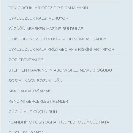
TEK ÇOCUKLAR OBEZİTEYE DAHA YAKIN
UYKUSUZLUK KALBİ VURUYOR
YÜZÜĞÜ ARARKEN HAZİNE BULDULAR
DOKTORUNUZ DİYOR Kİ – SPOR SONRASI BADEM
UYKUSUZLUK KALP KRİZİ GEÇİRME RİSKİNİ ARTIRIYOR
ZOR EBEVEYNLER
STEPHEN HAWKING‘İN ABC WORLD NEWS 3 ÖĞÜDÜ
SOSYAL KAYGI BOZUKLUĞU
SINIRLARDA YAŞAMAK
KENDİNİ GERÇEKLEŞTİRENLER
GÜÇLÜ AİLE GÜÇLÜ RUH
“GANDHİ” OTOBİYOGRAFİ İLE YEDİ ÖLÜMCÜL HATA
DUYGUSAL ŞANTAJ