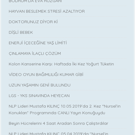
BODRUM’DA EVA RÜZGARI
HAYVAN BESLEMEK STRESİ AZALTIYOR
DOKTORUNUZ DİYOR Kİ
DİŞLİ BEBEK
ENERJİ İÇECEĞİNE YAŞ LİMİTİ
ÇINLAMAYA İLAÇLI ÇÖZÜM
Kolon Kanserine Karşı: Haftada İki Kez Yoğurt Tüketin
VİDEO OYUN BAĞIMLILIĞI KUMAR GİBİ
UZUN YAŞAMIN GENİ BULUNDU
LGS - YKS SINAVINDA HEYECAN
NLP Lideri Mustafa KILINÇ 10.05.2019’da 2. Kez “Nursel’in
Konukları” Programında CANLI Yayın Konuğuydu
Beyin Hücrelerini 4 Saat Aradan Sonra Çalıştırdılar
NLP Lideri Mustafa KILINÇ 05.04.2019'da ''Nursel’in