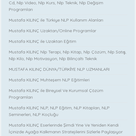
Cd, Nlp Video, Nlp Kurs, Nlp Teknik, Nlp Değişim
Programları
Mustafa KILINÇ ile Türkiye NLP Kullanım Alanları
Mustafa KILINÇ Uzaktan/Online Programlar
Mustafa KILINÇ ile Uzaktan Eğitim
Mustafa KILINÇ Nlp Terapi, Nlp Kitap, Nlp Çözüm, Nlp Satış,
Nlp Kilo, Nlp Motivasyon, Nlp Bilinçaltı Teknik
MUSTAFA KILINÇ DÜNYA/TÜRKİYE NLP UZMANLARI
Mustafa KILINÇ Muhteşem NLP Eğitimleri
Mustafa KILINÇ ile Bireysel Ve Kurumsal Çözüm
Programları
Mustafa KILINÇ NLP, NLP Eğitim, NLP Kitapları, NLP
Seminerleri, NLP Koçluğu
Mustafa KILINÇ Eserlerinde Şimdi Yine Ve Yeniden Kendi
İçinizde Ayağa Kalkmanın Stratejilerini Sizlerle Paylaşıyor