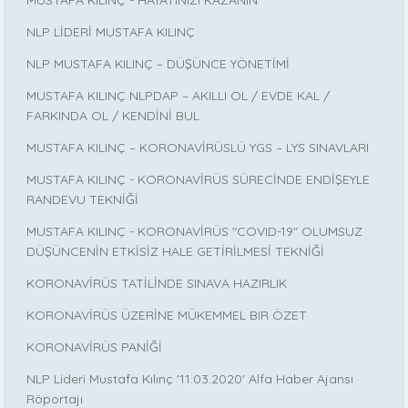
MUSTAFA KILINÇ - HAYATINIZI KAZANIN
NLP LİDERİ MUSTAFA KILINÇ
NLP MUSTAFA KILINÇ – DÜŞÜNCE YÖNETİMİ
MUSTAFA KILINÇ NLPDAP – AKILLI OL / EVDE KAL /
FARKINDA OL / KENDİNİ BUL
MUSTAFA KILINÇ – KORONAVİRÜSLÜ YGS – LYS SINAVLARI
MUSTAFA KILINÇ - KORONAVİRÜS SÜRECİNDE ENDİŞEYLE
RANDEVU TEKNİĞİ
MUSTAFA KILINÇ - KORONAVİRÜS "COVID-19" OLUMSUZ
DÜŞÜNCENİN ETKİSİZ HALE GETİRİLMESİ TEKNİĞİ
KORONAVİRÜS TATİLİNDE SINAVA HAZIRLIK
KORONAVİRÜS ÜZERİNE MÜKEMMEL BIR ÖZET
KORONAVİRÜS PANİĞİ
NLP Lideri Mustafa Kılınç '11.03.2020' Alfa Haber Ajansı
Röportajı