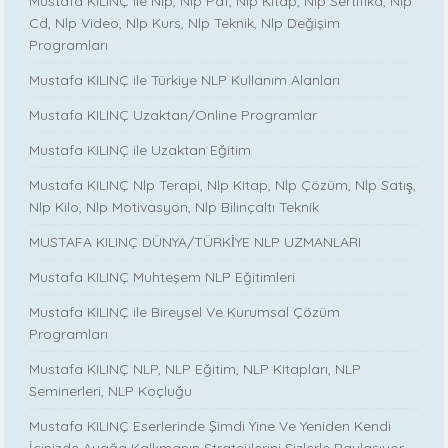
Mustafa KILINÇ ile Nlp, Nlp Pdf, Nlp Kitap, Nlp Sertifika, Nlp
Cd, Nlp Video, Nlp Kurs, Nlp Teknik, Nlp Değişim
Programları
Mustafa KILINÇ ile Türkiye NLP Kullanım Alanları
Mustafa KILINÇ Uzaktan/Online Programlar
Mustafa KILINÇ ile Uzaktan Eğitim
Mustafa KILINÇ Nlp Terapi, Nlp Kitap, Nlp Çözüm, Nlp Satış,
Nlp Kilo, Nlp Motivasyon, Nlp Bilinçaltı Teknik
MUSTAFA KILINÇ DÜNYA/TÜRKİYE NLP UZMANLARI
Mustafa KILINÇ Muhteşem NLP Eğitimleri
Mustafa KILINÇ ile Bireysel Ve Kurumsal Çözüm
Programları
Mustafa KILINÇ NLP, NLP Eğitim, NLP Kitapları, NLP
Seminerleri, NLP Koçluğu
Mustafa KILINÇ Eserlerinde Şimdi Yine Ve Yeniden Kendi