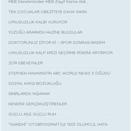
MEB Denetiminden MEB Zayıf Karne Aldı…
TEK ÇOCUKLAR OBEZİTEYE DAHA YAKIN
UYKUSUZLUK KALBİ VURUYOR
YÜZÜĞÜ ARARKEN HAZİNE BULDULAR
DOKTORUNUZ DİYOR Kİ – SPOR SONRASI BADEM
UYKUSUZLUK KALP KRİZİ GEÇİRME RİSKİNİ ARTIRIYOR
ZOR EBEVEYNLER
STEPHEN HAWKING‘İN ABC WORLD NEWS 3 ÖĞÜDÜ
SOSYAL KAYGI BOZUKLUĞU
SINIRLARDA YAŞAMAK
KENDİNİ GERÇEKLEŞTİRENLER
GÜÇLÜ AİLE GÜÇLÜ RUH
“GANDHİ” OTOBİYOGRAFİ İLE YEDİ ÖLÜMCÜL HATA