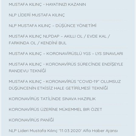
MUSTAFA KILINÇ - HAYATINIZI KAZANIN
NLP LİDERİ MUSTAFA KILINÇ
NLP MUSTAFA KILINÇ – DÜŞÜNCE YÖNETİMİ
MUSTAFA KILINÇ NLPDAP – AKILLI OL / EVDE KAL /
FARKINDA OL / KENDİNİ BUL
MUSTAFA KILINÇ – KORONAVİRÜSLÜ YGS – LYS SINAVLARI
MUSTAFA KILINÇ - KORONAVİRÜS SÜRECİNDE ENDİŞEYLE
RANDEVU TEKNİĞİ
MUSTAFA KILINÇ - KORONAVİRÜS "COVID-19" OLUMSUZ
DÜŞÜNCENİN ETKİSİZ HALE GETİRİLMESİ TEKNİĞİ
KORONAVİRÜS TATİLİNDE SINAVA HAZIRLIK
KORONAVİRÜS ÜZERİNE MÜKEMMEL BIR ÖZET
KORONAVİRÜS PANİĞİ
NLP Lideri Mustafa Kılınç '11.03.2020' Alfa Haber Ajansı