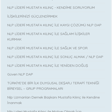
NLP LİDERİ MUSTAFA KILINÇ - KENDİME SORUYORUM
İLİŞKİLERİNİZİ GÜÇLENDİRMEK
NLP LİDERİ MUSTAFA KILINÇ İLE KAYGI ÇÖZÜMÜ NLP DAP
NLP LİDERİ MUSTAFA KILINÇ İLE SAĞLAM İLİŞKİLER
KURMAK
NLP LİDERİ MUSTAFA KILINÇ İLE SAĞLIK VE SPOR
NLP LİDERİ MUSTAFA KILINÇ İLE SONUÇ ALMAK / NLP DAP
NLP LİDERİ MUSTAFA KILINÇ İLE YENİDEN DOĞUŞ
Güven NLP DAP
TÜRKİYE’DE BİR İLK DUYGUSAL DEŞARJ TERAPİ TEKNİĞİ
BİREYSEL – GRUP PROGRAMALARI
Nlp Uzmanları Dernek Başkanı Mustafa Kılınç ile Kendine
İnanmak
Nlp Lideri Mustafa Kılınç ile Motive Olmak İçin