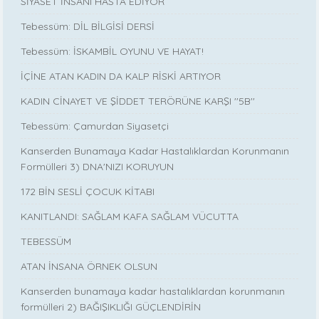
SİYASET İNSANI HASTA EDİYOR
Tebessüm: DİL BİLGİSİ DERSİ
Tebessüm: İSKAMBİL OYUNU VE HAYAT!
İÇİNE ATAN KADIN DA KALP RİSKİ ARTIYOR
KADIN CİNAYET VE ŞİDDET TERÖRÜNE KARŞI ''5B''
Tebessüm: Çamurdan Siyasetçi
Kanserden Bunamaya Kadar Hastalıklardan Korunmanın
Formülleri 3) DNA'NIZI KORUYUN
172 BİN SESLİ ÇOCUK KİTABI
KANITLANDI: SAĞLAM KAFA SAĞLAM VÜCUTTA
TEBESSÜM
ATAN İNSANA ÖRNEK OLSUN
Kanserden bunamaya kadar hastalıklardan korunmanın
formülleri 2) BAĞIŞIKLIĞI GÜÇLENDİRİN