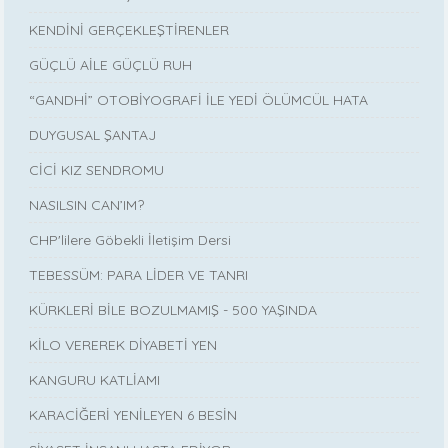
KENDİNİ GERÇEKLEŞTİRENLER
GÜÇLÜ AİLE GÜÇLÜ RUH
“GANDHİ” OTOBİYOGRAFİ İLE YEDİ ÖLÜMCÜL HATA
DUYGUSAL ŞANTAJ
CİCİ KIZ SENDROMU
NASILSIN CAN’IM?
CHP'lilere Göbekli İletişim Dersi
TEBESSÜM: PARA LİDER VE TANRI
KÜRKLERİ BİLE BOZULMAMIŞ - 500 YAŞINDA
KİLO VEREREK DİYABETİ YEN
KANGURU KATLİAMI
KARACİĞERİ YENİLEYEN 6 BESİN