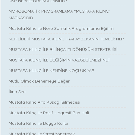
NSP NERELERDE KULLANILIR?
NÖROSOMATİK PROGRAMLAMA “MUSTAFA KILINÇ”
MARKASIDIR…
Mustafa Kılınç ile Nöro Somatik Programlama Eğitimi
NLP LİDERİ MUSTAFA KILINÇ - YAPAY ZEKANIN TEMELİ: NLP
MUSTAFA KILINÇ İLE BİLİNÇALTI DÖNÜŞÜM STRATEJİSİ
MUSTAFA KILINÇ İLE DEĞİŞİMİN VAZGEÇİLMEZİ NLP
MUSTAFA KILINÇ İLE KENDİNE KOÇLUK YAP
Mutlu Olmak Denemeye Değer
İkna Sırrı
Mustafa Kılınç Alfa Kuşağı Bilmecesi
Mustafa Kılınç ile Pasif – Agresif Ruh Hali
Mustafa Kılınç ile Duygu Kalıbı
Mustafa Kılınç ile Stresi Yönetmek