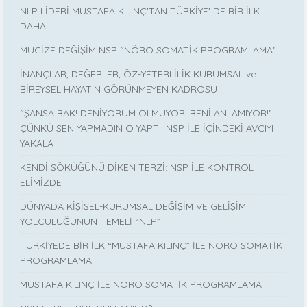
NLP LİDERİ MUSTAFA KILINÇ'TAN TÜRKİYE' DE BİR İLK
DAHA
MUCİZE DEĞİŞİM NSP “NÖRO SOMATİK PROGRAMLAMA”
İNANÇLAR, DEĞERLER, ÖZ-YETERLİLİK KURUMSAL ve
BİREYSEL HAYATIN GÖRÜNMEYEN KADROSU
“ŞANSA BAK! DENİYORUM OLMUYOR! BENİ ANLAMIYOR!”
ÇÜNKÜ SEN YAPMADIN O YAPTI! NSP İLE İÇİNDEKİ AVCIYI
YAKALA
KENDİ SÖKÜĞÜNÜ DİKEN TERZİ: NSP İLE KONTROL
ELİMİZDE
DÜNYADA KİŞİSEL-KURUMSAL DEĞİŞİM VE GELİŞİM
YOLCULUĞUNUN TEMELİ “NLP”
TÜRKİYEDE BİR İLK “MUSTAFA KILINÇ” İLE NÖRO SOMATİK
PROGRAMLAMA
MUSTAFA KILINÇ İLE NÖRO SOMATİK PROGRAMLAMA