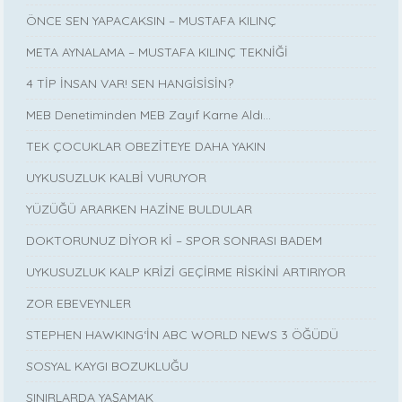
ÖNCE SEN YAPACAKSIN – MUSTAFA KILINÇ
META AYNALAMA – MUSTAFA KILINÇ TEKNİĞİ
4 TİP İNSAN VAR! SEN HANGİSİSİN?
MEB Denetiminden MEB Zayıf Karne Aldı…
TEK ÇOCUKLAR OBEZİTEYE DAHA YAKIN
UYKUSUZLUK KALBİ VURUYOR
YÜZÜĞÜ ARARKEN HAZİNE BULDULAR
DOKTORUNUZ DİYOR Kİ – SPOR SONRASI BADEM
UYKUSUZLUK KALP KRİZİ GEÇİRME RİSKİNİ ARTIRIYOR
ZOR EBEVEYNLER
STEPHEN HAWKING‘İN ABC WORLD NEWS 3 ÖĞÜDÜ
SOSYAL KAYGI BOZUKLUĞU
SINIRLARDA YAŞAMAK