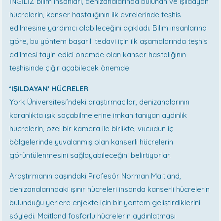
İNGİLİZ bilim insanları, denizanalarında bulunan ve ışıldayan
hücrelerin, kanser hastalığının ilk evrelerinde teşhis
edilmesine yardımcı olabileceğini açıkladı. Bilim insanlarına
göre, bu yöntem başarılı tedavi için ilk aşamalarında teşhis
edilmesi tayin edici önemde olan kanser hastalığının
teşhisinde çığır açabilecek önemde.
‘IŞILDAYAN' HÜCRELER
York Üniversitesi’ndeki araştırmacılar, denizanalarının
karanlıkta ışık saçabilmelerine imkan tanıyan aydınlık
hücrelerin, özel bir kamera ile birlikte, vücudun iç
bölgelerinde yuvalanmış olan kanserli hücrelerin
görüntülenmesini sağlayabileceğini belirtiyorlar.
Araştırmanın başındaki Profesör Norman Maitland,
denizanalarındaki ışınır hücreleri insanda kanserli hücrelerin
bulunduğu yerlere enjekte için bir yöntem geliştirdiklerini
söyledi. Maitland fosforlu hücrelerin aydınlatması