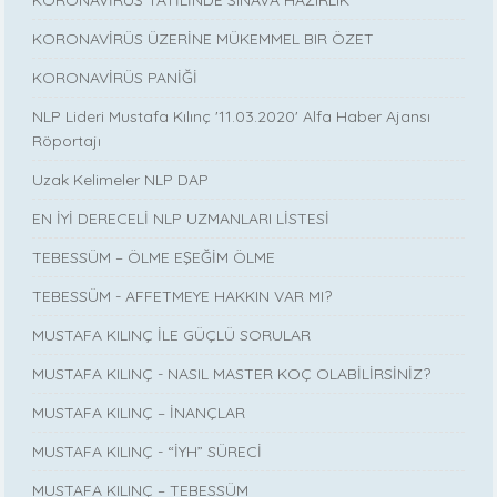
KORONAVİRÜS TATİLİNDE SINAVA HAZIRLIK
KORONAVİRÜS ÜZERİNE MÜKEMMEL BIR ÖZET
KORONAVİRÜS PANİĞİ
NLP Lideri Mustafa Kılınç '11.03.2020' Alfa Haber Ajansı
Röportajı
Uzak Kelimeler NLP DAP
EN İYİ DERECELİ NLP UZMANLARI LİSTESİ
TEBESSÜM – ÖLME EŞEĞİM ÖLME
TEBESSÜM - AFFETMEYE HAKKIN VAR MI?
MUSTAFA KILINÇ İLE GÜÇLÜ SORULAR
MUSTAFA KILINÇ - NASIL MASTER KOÇ OLABİLİRSİNİZ?
MUSTAFA KILINÇ – İNANÇLAR
MUSTAFA KILINÇ - “İYH” SÜRECİ
MUSTAFA KILINÇ – TEBESSÜM