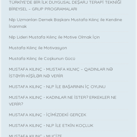
TÜRKİYE’DE BİR İLK DUYGUSAL DEŞARJ TERAPİ TEKNİĞİ
BİREYSEL – GRUP PROGRAMALARI
Nlp Uzmanları Dernek Başkanı Mustafa Kılınç ile Kendine
İnanmak
Nlp Lideri Mustafa Kılınç ile Motive Olmak İçin
Mustafa Kılınç ile Motivasyon
Mustafa Kılınç ile Coşkunun Gücü
MUSTAFA KILINÇ - MUSTAFA KILNIÇ – QADINLAR NƏ
İSTƏYİR-KİŞİLƏR NƏ VERİR
MUSTAFA KILINÇ - NLP İLE BAŞARININ İÇ OYUNU
MUSTAFA KILINÇ - KADINLAR NE İSTER? ERKEKLER NE
VERİR?
MUSTAFA KILINÇ - İÇİMİZDEKİ GERÇEK
MUSTAFA KILINÇ - NLP İLE ETKİN KOÇLUK
MUSTAFA KILINÇ - MUCİZE