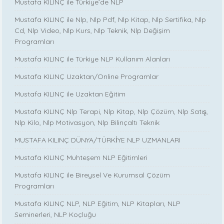
Mustafa KILINÇ ile Türkiye’de NLP
Mustafa KILINÇ ile Nlp, Nlp Pdf, Nlp Kitap, Nlp Sertifika, Nlp
Cd, Nlp Video, Nlp Kurs, Nlp Teknik, Nlp Değişim
Programları
Mustafa KILINÇ ile Türkiye NLP Kullanım Alanları
Mustafa KILINÇ Uzaktan/Online Programlar
Mustafa KILINÇ ile Uzaktan Eğitim
Mustafa KILINÇ Nlp Terapi, Nlp Kitap, Nlp Çözüm, Nlp Satış,
Nlp Kilo, Nlp Motivasyon, Nlp Bilinçaltı Teknik
MUSTAFA KILINÇ DÜNYA/TÜRKİYE NLP UZMANLARI
Mustafa KILINÇ Muhteşem NLP Eğitimleri
Mustafa KILINÇ ile Bireysel Ve Kurumsal Çözüm
Programları
Mustafa KILINÇ NLP, NLP Eğitim, NLP Kitapları, NLP
Seminerleri, NLP Koçluğu