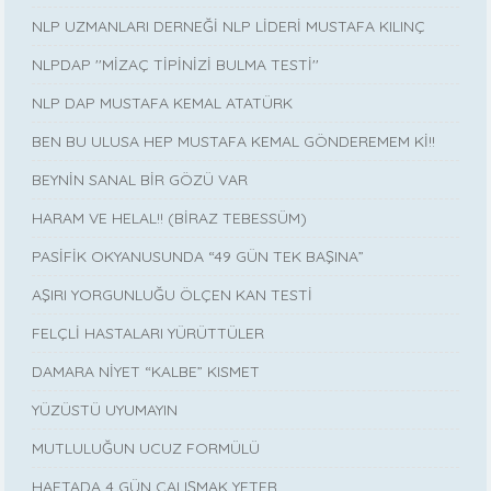
NLP UZMANLARI DERNEĞİ NLP LİDERİ MUSTAFA KILINÇ
NLPDAP ''MİZAÇ TİPİNİZİ BULMA TESTİ''
NLP DAP MUSTAFA KEMAL ATATÜRK
BEN BU ULUSA HEP MUSTAFA KEMAL GÖNDEREMEM Kİ!!
BEYNİN SANAL BİR GÖZÜ VAR
HARAM VE HELAL!! (BİRAZ TEBESSÜM)
PASİFİK OKYANUSUNDA “49 GÜN TEK BAŞINA”
AŞIRI YORGUNLUĞU ÖLÇEN KAN TESTİ
FELÇLİ HASTALARI YÜRÜTTÜLER
DAMARA NİYET “KALBE” KISMET
YÜZÜSTÜ UYUMAYIN
MUTLULUĞUN UCUZ FORMÜLÜ
HAFTADA 4 GÜN ÇALIŞMAK YETER