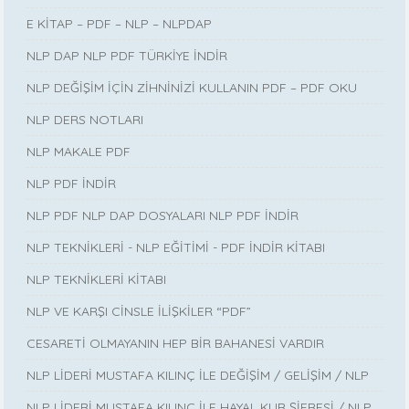
E KİTAP – PDF – NLP – NLPDAP
NLP DAP NLP PDF TÜRKİYE İNDİR
NLP DEĞİŞİM İÇİN ZİHNİNİZİ KULLANIN PDF – PDF OKU
NLP DERS NOTLARI
NLP MAKALE PDF
NLP PDF İNDİR
NLP PDF NLP DAP DOSYALARI NLP PDF İNDİR
NLP TEKNİKLERİ - NLP EĞİTİMİ - PDF İNDİR KİTABI
NLP TEKNİKLERİ KİTABI
NLP VE KARŞI CİNSLE İLİŞKİLER “PDF”
CESARETİ OLMAYANIN HEP BİR BAHANESİ VARDIR
NLP LİDERİ MUSTAFA KILINÇ İLE DEĞİŞİM / GELİŞİM / NLP
NLP LİDERİ MUSTAFA KILINÇ İLE HAYAL KUR ŞİFRESİ / NLP