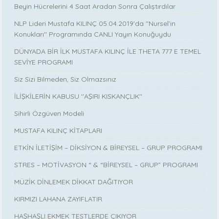
Beyin Hücrelerini 4 Saat Aradan Sonra Çalıştırdılar
NLP Lideri Mustafa KILINÇ 05.04.2019'da ''Nursel’in
Konukları'' Programında CANLI Yayın Konuğuydu
DÜNYADA BİR İLK MUSTAFA KILINÇ İLE THETA 777 E TEMEL
SEVİYE PROGRAMI
Siz Sizi Bilmeden, Siz Olmazsınız
İLİŞKİLERİN KABUSU ''AŞIRI KISKANÇLIK''
Sihirli Özgüven Modeli
MUSTAFA KILINÇ KİTAPLARI
ETKİN İLETİŞİM – DİKSİYON & BİREYSEL – GRUP PROGRAMI
STRES – MOTİVASYON “ & “BİREYSEL – GRUP” PROGRAMI
MÜZİK DİNLEMEK DİKKAT DAĞITIYOR
KIRMIZI LAHANA ZAYIFLATIR
HAŞHAŞLI EKMEK TESTLERDE ÇIKIYOR