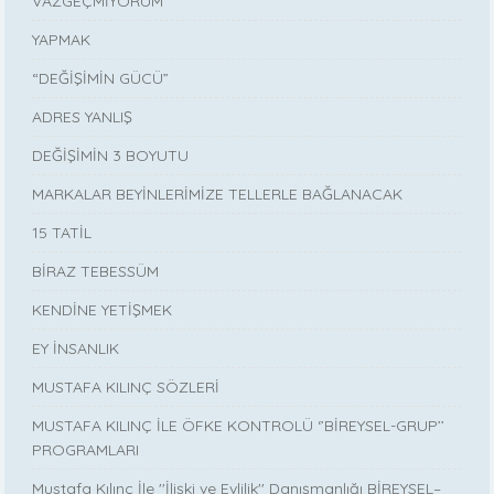
VAZGEÇMİYORUM
YAPMAK
“DEĞİŞİMİN GÜCÜ”
ADRES YANLIŞ
DEĞİŞİMİN 3 BOYUTU
MARKALAR BEYİNLERİMİZE TELLERLE BAĞLANACAK
15 TATİL
BİRAZ TEBESSÜM
KENDİNE YETİŞMEK
EY İNSANLIK
MUSTAFA KILINÇ SÖZLERİ
MUSTAFA KILINÇ İLE ÖFKE KONTROLÜ ‘’BİREYSEL-GRUP’’
PROGRAMLARI
Mustafa Kılınç İle ''İlişki ve Evlilik'' Danışmanlığı BİREYSEL–