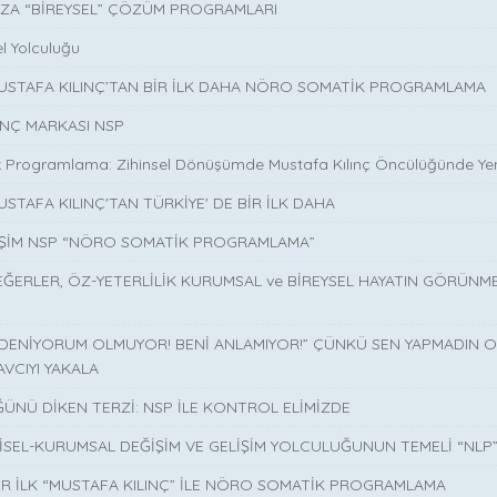
ZA “BİREYSEL” ÇÖZÜM PROGRAMLARI
l Yolculuğu
MUSTAFA KILINÇ’TAN BİR İLK DAHA NÖRO SOMATİK PROGRAMLAMA
INÇ MARKASI NSP
 Programlama: Zihinsel Dönüşümde Mustafa Kılınç Öncülüğünde Yen
USTAFA KILINÇ'TAN TÜRKİYE' DE BİR İLK DAHA
İŞİM NSP “NÖRO SOMATİK PROGRAMLAMA”
EĞERLER, ÖZ-YETERLİLİK KURUMSAL ve BİREYSEL HAYATIN GÖRÜNM
 DENİYORUM OLMUYOR! BENİ ANLAMIYOR!” ÇÜNKÜ SEN YAPMADIN O 
AVCIYI YAKALA
ÜNÜ DİKEN TERZİ: NSP İLE KONTROL ELİMİZDE
İSEL-KURUMSAL DEĞİŞİM VE GELİŞİM YOLCULUĞUNUN TEMELİ “NLP
İR İLK “MUSTAFA KILINÇ” İLE NÖRO SOMATİK PROGRAMLAMA