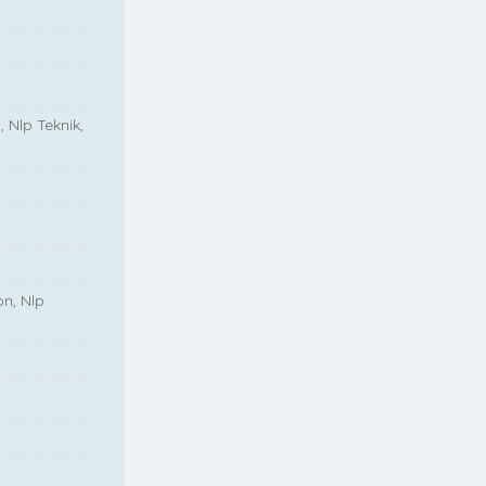
, Nlp Teknik,
on, Nlp