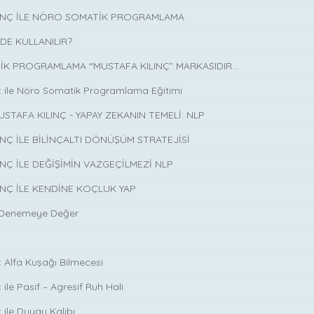
LINÇ İLE NÖRO SOMATİK PROGRAMLAMA
DE KULLANILIR?
K PROGRAMLAMA “MUSTAFA KILINÇ” MARKASIDIR…
ç ile Nöro Somatik Programlama Eğitimi
USTAFA KILINÇ - YAPAY ZEKANIN TEMELİ: NLP
INÇ İLE BİLİNÇALTI DÖNÜŞÜM STRATEJİSİ
INÇ İLE DEĞİŞİMİN VAZGEÇİLMEZİ NLP
INÇ İLE KENDİNE KOÇLUK YAP
 Denemeye Değer
ç Alfa Kuşağı Bilmecesi
 ile Pasif – Agresif Ruh Hali
 ile Duygu Kalıbı