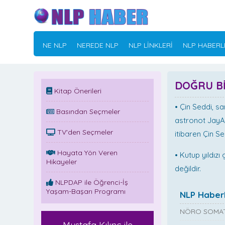
NE NLP
NEREDE NLP
NLP LİNKLERİ
NLP HABERL
DOĞRU Bİ
Kitap Önerileri
•
Çin Seddi, sa
Basından Seçmeler
astronot JayAp
TV'den Seçmeler
itibaren Çin Se
Hayata Yön Veren
•
Kutup yıldızı
Hikayeler
değildir.
NLPDAP ile Öğrenci-İş
Yaşam-Başarı Programı
NLP Haberl
NÖRO SOMAT