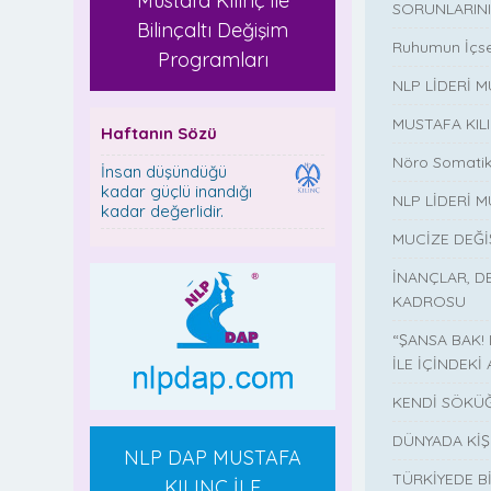
Mustafa Kılınç ile
SORUNLARINI
Bilinçaltı Değişim
Ruhumun İçse
Programları
NLP LİDERİ 
MUSTAFA KIL
Haftanın Sözü
Nöro Somatik
İnsan düşündüğü
kadar güçlü inandığı
NLP LİDERİ M
kadar değerlidir.
MUCİZE DEĞ
İNANÇLAR, D
KADROSU
“ŞANSA BAK!
İLE İÇİNDEKİ 
KENDİ SÖKÜĞ
DÜNYADA KİŞ
NLP DAP MUSTAFA
TÜRKİYEDE B
KILINÇ İLE