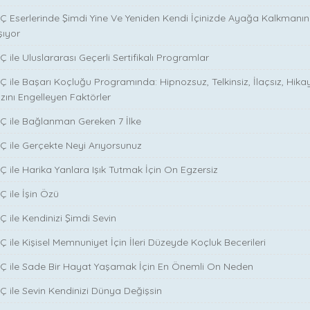
Ç Eserlerinde Şimdi Yine Ve Yeniden Kendi İçinizde Ayağa Kalkmanın S
şıyor
 ile Uluslararası Geçerli Sertifikalı Programlar
Ç ile Başarı Koçluğu Programında: Hipnozsuz, Telkinsiz, İlaçsız, Hika
zını Engelleyen Faktörler
Ç ile Bağlanman Gereken 7 İlke
Ç ile Gerçekte Neyi Arıyorsunuz
Ç ile Harika Yanlara Işık Tutmak İçin On Egzersiz
Ç ile İşin Özü
̧ ile Kendinizi Şimdi Sevin
̧ ile Kişisel Memnuniyet İçin İleri Düzeyde Koçluk Becerileri
NÇ ile Sade Bir Hayat Yaşamak İçin En Önemli On Neden
Ç ile Sevin Kendinizi Dünya Değişsin