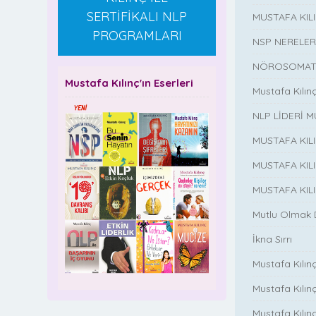
SERTİFİKALI NLP
MUSTAFA KI
PROGRAMLARI
NSP NERELER
NÖROSOMATİ
Mustafa Kılınç'ın Eserleri
Mustafa Kılın
NLP LİDERİ M
MUSTAFA KIL
MUSTAFA KIL
MUSTAFA KIL
Mutlu Olmak
İkna Sırrı
Mustafa Kılın
Mustafa Kılınç
Mustafa Kılınç