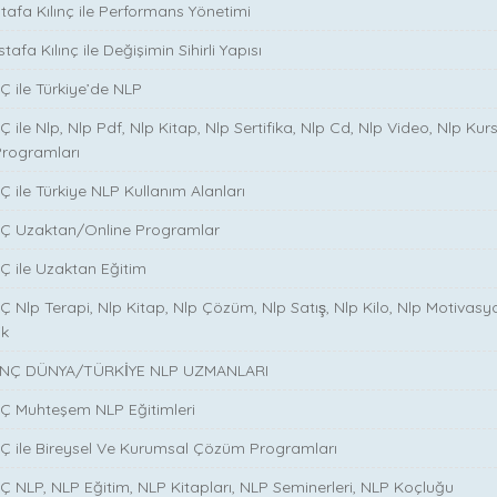
stafa Kılınç ile Performans Yönetimi
tafa Kılınç ile Değişimin Sihirli Yapısı
̧ ile Türkiye’de NLP
̧ ile Nlp, Nlp Pdf, Nlp Kitap, Nlp Sertifika, Nlp Cd, Nlp Video, Nlp Kurs
Programları
̧ ile Türkiye NLP Kullanım Alanları
NÇ Uzaktan/Online Programlar
Ç ile Uzaktan Eğitim
 Nlp Terapi, Nlp Kitap, Nlp Çözüm, Nlp Satış, Nlp Kilo, Nlp Motivasy
ik
NÇ DÜNYA/TÜRKİYE NLP UZMANLARI
NÇ Muhteşem NLP Eğitimleri
NÇ ile Bireysel Ve Kurumsal Çözüm Programları
Ç NLP, NLP Eğitim, NLP Kitapları, NLP Seminerleri, NLP Koçluğu