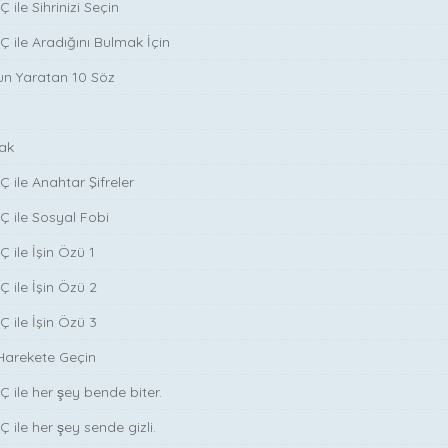
 ile Sihrinizi Seçin
̧ ile Aradığını Bulmak İçin
run Yaratan 10 Söz
ak
̧ ile Anahtar Şifreler
Ç ile Sosyal Fobi
 ile İşin Özü 1
Ç ile İşin Özü 2
Ç ile İşin Özü 3
Harekete Geçin
̧ ile her şey bende biter.
̧ ile her şey sende gizli.