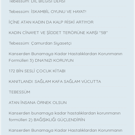
Tebessüm: DİL BİLGİSİ DERSİ
Tebessüm: İSKAMBİL OYUNU VE HAYAT!
İÇİNE ATAN KADIN DA KALP RİSKİ ARTIYOR
KADIN CİNAYET VE ŞİDDET TERÖRÜNE KARŞI ''5B''
Tebessüm: Çamurdan Siyasetçi
Kanserden Bunamaya Kadar Hastalıklardan Korunmanın
Formülleri 3) DNA'NIZI KORUYUN
172 BİN SESLİ ÇOCUK KİTABI
KANITLANDI: SAĞLAM KAFA SAĞLAM VÜCUTTA
TEBESSÜM
ATAN İNSANA ÖRNEK OLSUN
Kanserden bunamaya kadar hastalıklardan korunmanın
formülleri 2) BAĞIŞIKLIĞI GÜÇLENDİRİN
Kanserden Bunamaya Kadar Hastalıklardan Korunmanın