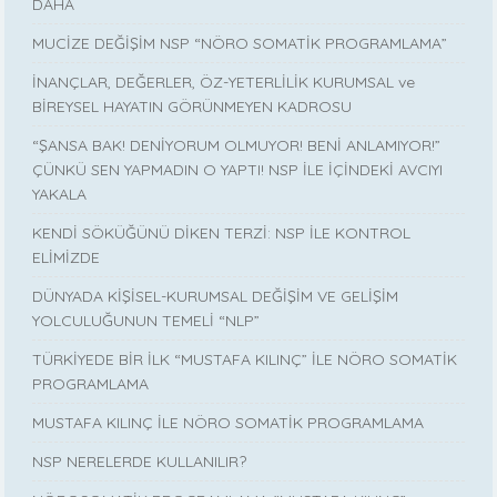
DAHA
MUCİZE DEĞİŞİM NSP “NÖRO SOMATİK PROGRAMLAMA”
İNANÇLAR, DEĞERLER, ÖZ-YETERLİLİK KURUMSAL ve
BİREYSEL HAYATIN GÖRÜNMEYEN KADROSU
“ŞANSA BAK! DENİYORUM OLMUYOR! BENİ ANLAMIYOR!”
ÇÜNKÜ SEN YAPMADIN O YAPTI! NSP İLE İÇİNDEKİ AVCIYI
YAKALA
KENDİ SÖKÜĞÜNÜ DİKEN TERZİ: NSP İLE KONTROL
ELİMİZDE
DÜNYADA KİŞİSEL-KURUMSAL DEĞİŞİM VE GELİŞİM
YOLCULUĞUNUN TEMELİ “NLP”
TÜRKİYEDE BİR İLK “MUSTAFA KILINÇ” İLE NÖRO SOMATİK
PROGRAMLAMA
MUSTAFA KILINÇ İLE NÖRO SOMATİK PROGRAMLAMA
NSP NERELERDE KULLANILIR?