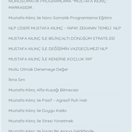
NÖROSOMATİK PROGRAMLAMA “MUSTAFA KILINÇ”
MARKASIDIR…
Mustafa Kılınç ile Nöro Somatik Programlama Eğitimi
NLP LİDERİ MUSTAFA KILINÇ - YAPAY ZEKANIN TEMELİ: NLP
MUSTAFA KILINÇ İLE BİLİNÇALTI DÖNÜŞÜM STRATEJİSİ
MUSTAFA KILINÇ İLE DEĞİŞİMİN VAZGEÇİLMEZİ NLP
MUSTAFA KILINÇ İLE KENDİNE KOÇLUK YAP
Mutlu Olmak Denemeye Değer
İkna Sırrı
Mustafa Kılınç Alfa Kuşağı Bilmecesi
Mustafa Kılınç ile Pasif – Agresif Ruh Hali
Mustafa Kılınç ile Duygu Kalıbı
Mustafa Kılınç ile Stresi Yönetmek
Mustafa Kılınç ile İnsan Bir Araya Geldiğinde