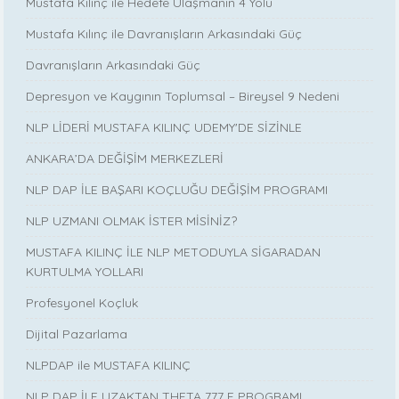
Mustafa Kılınç ile Hedefe Ulaşmanın 4 Yolu
Mustafa Kılınç ile Davranışların Arkasındaki Güç
Davranışların Arkasındaki Güç
Depresyon ve Kaygının Toplumsal – Bireysel 9 Nedeni
NLP LİDERİ MUSTAFA KILINÇ UDEMY'DE SİZİNLE
ANKARA’DA DEĞİŞİM MERKEZLERİ
NLP DAP İLE BAŞARI KOÇLUĞU DEĞİŞİM PROGRAMI
NLP UZMANI OLMAK İSTER MİSİNİZ?
MUSTAFA KILINÇ İLE NLP METODUYLA SİGARADAN
KURTULMA YOLLARI
Profesyonel Koçluk
Dijital Pazarlama
NLPDAP ile MUSTAFA KILINÇ
NLP DAP İLE UZAKTAN THETA 777 E PROGRAMI