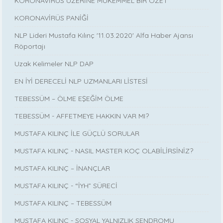
KORONAVİRÜS ÜZERİNE MÜKEMMEL BIR ÖZET
KORONAVİRÜS PANİĞİ
NLP Lideri Mustafa Kılınç '11.03.2020' Alfa Haber Ajansı
Röportajı
Uzak Kelimeler NLP DAP
EN İYİ DERECELİ NLP UZMANLARI LİSTESİ
TEBESSÜM – ÖLME EŞEĞİM ÖLME
TEBESSÜM - AFFETMEYE HAKKIN VAR MI?
MUSTAFA KILINÇ İLE GÜÇLÜ SORULAR
MUSTAFA KILINÇ - NASIL MASTER KOÇ OLABİLİRSİNİZ?
MUSTAFA KILINÇ – İNANÇLAR
MUSTAFA KILINÇ - “İYH” SÜRECİ
MUSTAFA KILINÇ – TEBESSÜM
MUSTAFA KILINÇ - SOSYAL YALNIZLIK SENDROMU