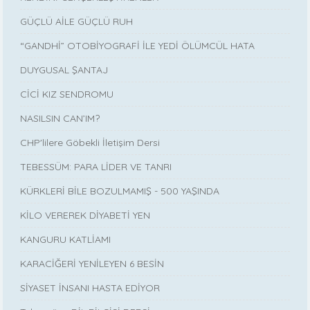
GÜÇLÜ AİLE GÜÇLÜ RUH
“GANDHİ” OTOBİYOGRAFİ İLE YEDİ ÖLÜMCÜL HATA
DUYGUSAL ŞANTAJ
CİCİ KIZ SENDROMU
NASILSIN CAN’IM?
CHP'lilere Göbekli İletişim Dersi
TEBESSÜM: PARA LİDER VE TANRI
KÜRKLERİ BİLE BOZULMAMIŞ - 500 YAŞINDA
KİLO VEREREK DİYABETİ YEN
KANGURU KATLİAMI
KARACİĞERİ YENİLEYEN 6 BESİN
SİYASET İNSANI HASTA EDİYOR