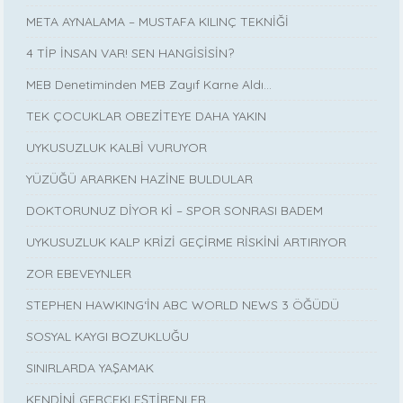
META AYNALAMA – MUSTAFA KILINÇ TEKNİĞİ
4 TİP İNSAN VAR! SEN HANGİSİSİN?
MEB Denetiminden MEB Zayıf Karne Aldı…
TEK ÇOCUKLAR OBEZİTEYE DAHA YAKIN
UYKUSUZLUK KALBİ VURUYOR
YÜZÜĞÜ ARARKEN HAZİNE BULDULAR
DOKTORUNUZ DİYOR Kİ – SPOR SONRASI BADEM
UYKUSUZLUK KALP KRİZİ GEÇİRME RİSKİNİ ARTIRIYOR
ZOR EBEVEYNLER
STEPHEN HAWKING‘İN ABC WORLD NEWS 3 ÖĞÜDÜ
SOSYAL KAYGI BOZUKLUĞU
SINIRLARDA YAŞAMAK
KENDİNİ GERÇEKLEŞTİRENLER