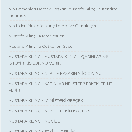
Nlp Uzmanları Dernek Başkanı Mustafa Kılınç ile Kendine
İnanmak
Nlp Lideri Mustafa Kılınç ile Motive Olmak İçin
Mustafa Kılınç ile Motivasyon
Mustafa Kılınç ile Coşkunun Gücü
MUSTAFA KILINÇ - MUSTAFA KILNIÇ – QADINLAR NƏ
İSTƏYİR-KİŞİLƏR NƏ VERİR
MUSTAFA KILINÇ - NLP İLE BAŞARININ İÇ OYUNU
MUSTAFA KILINÇ - KADINLAR NE İSTER? ERKEKLER NE
VERİR?
MUSTAFA KILINÇ - İÇİMİZDEKİ GERÇEK
MUSTAFA KILINÇ - NLP İLE ETKİN KOÇLUK
MUSTAFA KILINÇ - MUCİZE
MUSTAFA KILINÇ - ETKİN LİDERLİK