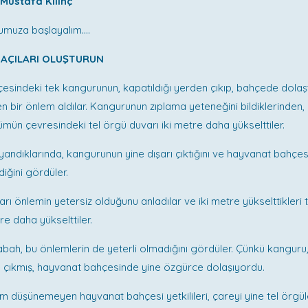
a Kılınç
ğumuza başlayalım….
Ş AÇILARI OLUŞTURUN
sindeki tek kangurunun, kapatıldığı yerden çıkıp, bahçede dolaş
men bir önlem aldılar. Kangurunun zıplama yeteneğini bildiklerinden,
mün çevresindeki tel örgü duvarı iki metre daha yükselttiler.
andıklarında, kangurunun yine dışarı çıktığını ve hayvanat bahçes
iğini gördüler.
ıkları önlemin yetersiz olduğunu anladılar ve iki metre yükselttikleri 
re daha yükselttiler.
abah, bu önlemlerin de yeterli olmadığını gördüler. Çünkü kanguru,
 çıkmış, hayvanat bahçesinde yine özgürce dolaşıyordu.
m düşünemeyen hayvanat bahçesi yetkilileri, çareyi yine tel örgül