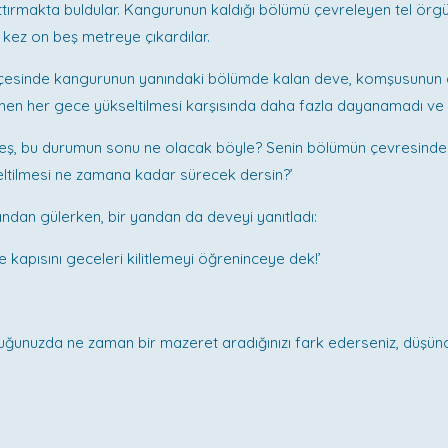
rttırmakta buldular. Kangurunun kaldığı bölümü çevreleyen tel örgü
u kez on beş metreye çıkardılar.
esinde kangurunun yanındaki bölümde kalan deve, komşusunun 
emen her gece yükseltilmesi karşısında daha fazla dayanamadı ve
eş, bu durumun sonu ne olacak böyle? Senin bölümün çevresindek
ltilmesi ne zamana kadar sürecek dersin?’
ndan gülerken, bir yandan da deveyi yanıtladı:
çe kapısını geceleri kilitlemeyi öğreninceye dek!’
ğunuzda ne zaman bir mazeret aradığınızı fark ederseniz, düşünce