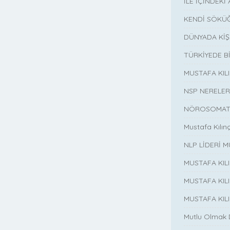
İLE İÇİNDEKİ 
KENDİ SÖKÜĞ
DÜNYADA KİŞ
TÜRKİYEDE B
MUSTAFA KI
NSP NERELER
NÖROSOMATİ
Mustafa Kılın
NLP LİDERİ M
MUSTAFA KIL
MUSTAFA KIL
MUSTAFA KIL
Mutlu Olmak