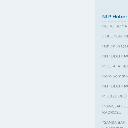
Mu
NLP Haberl
NÖRO SOMAT
SORUNLARINI
Ruhumun İçse
NLP LİDERİ 
MUSTAFA KIL
Nöro Somatik
NLP LİDERİ M
MUCİZE DEĞ
İNANÇLAR, D
KADROSU
“ŞANSA BAK!