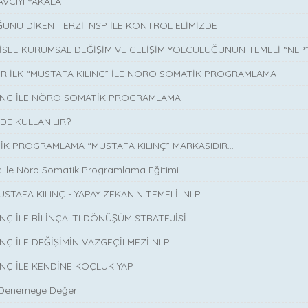
AVCIYI YAKALA
ÜNÜ DİKEN TERZİ: NSP İLE KONTROL ELİMİZDE
İSEL-KURUMSAL DEĞİŞİM VE GELİŞİM YOLCULUĞUNUN TEMELİ “NLP
İR İLK “MUSTAFA KILINÇ” İLE NÖRO SOMATİK PROGRAMLAMA
LINÇ İLE NÖRO SOMATİK PROGRAMLAMA
DE KULLANILIR?
K PROGRAMLAMA “MUSTAFA KILINÇ” MARKASIDIR…
ç ile Nöro Somatik Programlama Eğitimi
USTAFA KILINÇ - YAPAY ZEKANIN TEMELİ: NLP
INÇ İLE BİLİNÇALTI DÖNÜŞÜM STRATEJİSİ
INÇ İLE DEĞİŞİMİN VAZGEÇİLMEZİ NLP
INÇ İLE KENDİNE KOÇLUK YAP
 Denemeye Değer