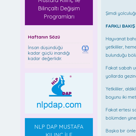
Mustafa Kılınç ile
Mustaf
Bilinçaltı Değişim
Şimdi yolculu
Programları
FARKLI BAKI
Haftanın Sözü
Hayvanat bahçe
yetkililer, he
İnsan düşündüğü
kadar güçlü inandığı
bulunduğu bölü
kadar değerlidir.
Fakat sabah uy
yollarda gezind
Yetkililer, ald
boyunu iki met
Fakat ertesi s
bölümden yine
NLP DAP MUSTAFA
Başka bir önle
KILINÇ İLE