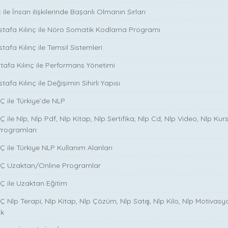
ile İnsan ilişkilerinde Başarılı Olmanın Sırları
stafa Kılınç ile Nöro Somatik Kodlama Programı
tafa Kılınç ile Temsil Sistemleri
stafa Kılınç ile Performans Yönetimi
tafa Kılınç ile Değişimin Sihirli Yapısı
̧ ile Türkiye’de NLP
̧ ile Nlp, Nlp Pdf, Nlp Kitap, Nlp Sertifika, Nlp Cd, Nlp Video, Nlp Kurs
Programları
̧ ile Türkiye NLP Kullanım Alanları
NÇ Uzaktan/Online Programlar
Ç ile Uzaktan Eğitim
 Nlp Terapi, Nlp Kitap, Nlp Çözüm, Nlp Satış, Nlp Kilo, Nlp Motivasy
ik