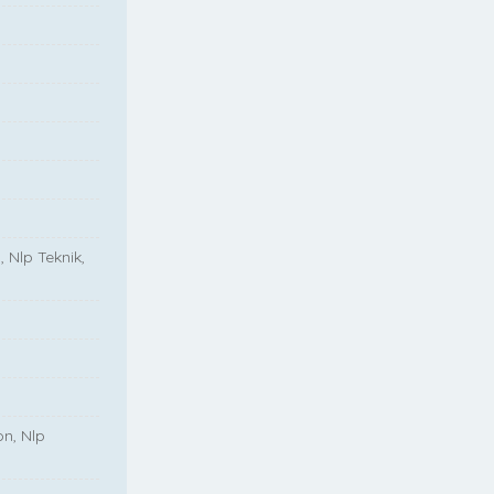
, Nlp Teknik,
on, Nlp