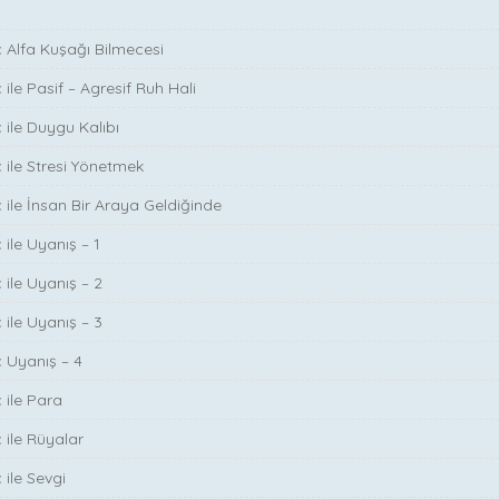
ç Alfa Kuşağı Bilmecesi
 ile Pasif – Agresif Ruh Hali
 ile Duygu Kalıbı
ç ile Stresi Yönetmek
ç ile İnsan Bir Araya Geldiğinde
 ile Uyanış – 1
 ile Uyanış – 2
 ile Uyanış – 3
ç Uyanış – 4
 ile Para
 ile Rüyalar
 ile Sevgi