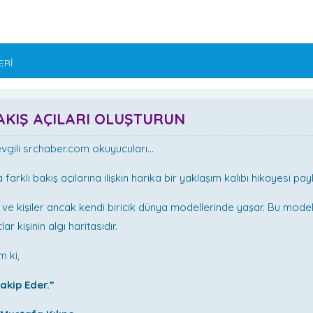
ERİ
AKIŞ AÇILARI OLUŞTURUN
vgili srchaber.com okuyucuları…
a farklı bakış açılarına ilişkin harika bir yaklaşım kalıbı hikayesi p
r ve kişiler ancak kendi biricik dünya modellerinde yaşar. Bu model
ar kişinin algı haritasıdır.
m ki,
akip Eder.”