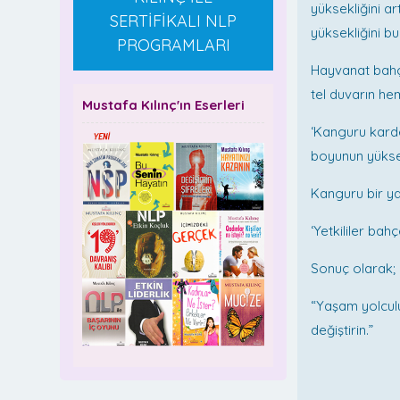
yüksekliğini a
SERTİFİKALI NLP
yüksekliğini b
PROGRAMLARI
Hayvanat bahç
tel duvarın h
Mustafa Kılınç'ın Eserleri
‘Kanguru kard
boyunun yükse
Kanguru bir ya
‘Yetkililer bah
Sonuç olarak;
“Yaşam yolculu
değiştirin.”