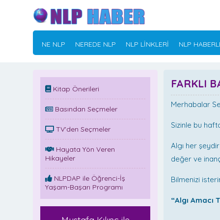
NE NLP
NEREDE NLP
NLP LİNKLERİ
NLP HABERL
FARKLI B
Kitap Önerileri
Merhabalar Se
Basından Seçmeler
Sizinle bu haft
TV'den Seçmeler
Algı her şeydi
Hayata Yön Veren
Hikayeler
değer ve inançl
NLPDAP ile Öğrenci-İş
Bilmenizi isteri
Yaşam-Başarı Programı
“Algı Amacı T