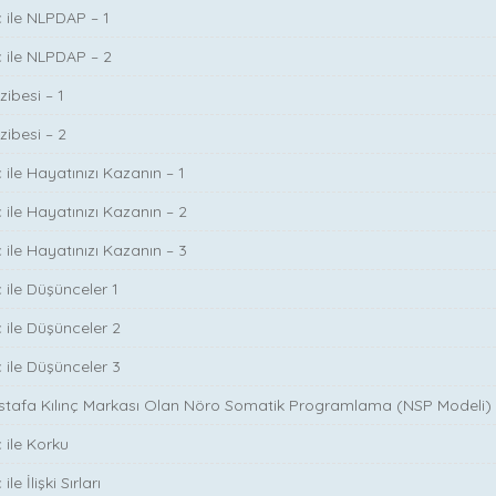
ç ile NLPDAP – 1
ç ile NLPDAP – 2
zibesi – 1
zibesi – 2
 ile Hayatınızı Kazanın – 1
 ile Hayatınızı Kazanın – 2
 ile Hayatınızı Kazanın – 3
 ile Düşünceler 1
ç ile Düşünceler 2
ç ile Düşünceler 3
ustafa Kılınç Markası Olan Nöro Somatik Programlama (NSP Modeli)
 ile Korku
le İlişki Sırları