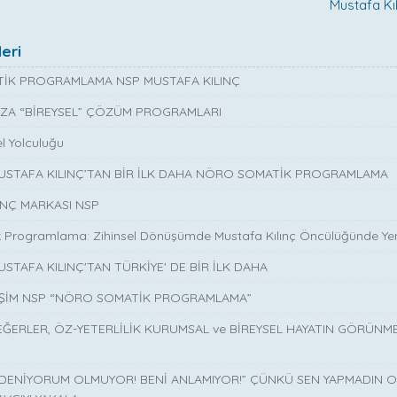
stafa Kılın
eri
İK PROGRAMLAMA NSP MUSTAFA KILINÇ
ZA “BİREYSEL” ÇÖZÜM PROGRAMLARI
l Yolculuğu
MUSTAFA KILINÇ’TAN BİR İLK DAHA NÖRO SOMATİK PROGRAMLAMA
INÇ MARKASI NSP
 Programlama: Zihinsel Dönüşümde Mustafa Kılınç Öncülüğünde Yen
USTAFA KILINÇ'TAN TÜRKİYE' DE BİR İLK DAHA
İŞİM NSP “NÖRO SOMATİK PROGRAMLAMA”
EĞERLER, ÖZ-YETERLİLİK KURUMSAL ve BİREYSEL HAYATIN GÖRÜNM
 DENİYORUM OLMUYOR! BENİ ANLAMIYOR!” ÇÜNKÜ SEN YAPMADIN O 