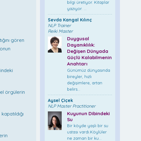
bilgi üretiyor. Kitaplar
yazıyor. ...
Sevda Kangal Kılınç
NLP Trainer
Reiki Master
Duygusal
tığını gören
Dayanıklılık:
 onun
Değişen Dünyada
Güçlü Kalabilmenin
Anahtarı
indeki
Günümüz dünyasında
bireyler, hızlı
değişimlere, artan
belirs...
tel örgülerin
Aysel Çiçek
NLP Master Practitioner
Kuyunun Dibindeki
 kapatıldığı
Su
Bir köyde yaşlı bir su
ustası vardı.Köylüler
erin
ne zaman bir ku...