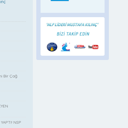
ç
i Bir Çağ
EYEN
YAPTI! NSP