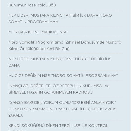
Ruhumun İçsel Yolculuğu
NLP LİDERİ MUSTAFA KILINÇ’TAN BİR İLK DAHA NÖRO
SOMATİK PROGRAMLAMA
MUSTAFA KILINÇ MARKASI NSP
Nöro Somatik Programlama: Zihinsel Dönüşümde Mustafa
Kılınç Öncülüğünde Yeni Bir Çağ
NLP LİDERİ MUSTAFA KILINÇ'TAN TÜRKİYE' DE BİR İLK
DAHA
MUCİZE DEĞİŞİM NSP “NÖRO SOMATİK PROGRAMLAMA”
İNANÇLAR, DEĞERLER, ÖZ-YETERLİLİK KURUMSAL ve
BİREYSEL HAYATIN GÖRÜNMEYEN KADROSU
“ŞANSA BAK! DENİYORUM OLMUYOR! BENİ ANLAMIYOR!”
ÇÜNKÜ SEN YAPMADIN O YAPTI! NSP İLE İÇİNDEKİ AVCIYI
YAKALA
KENDİ SÖKÜĞÜNÜ DİKEN TERZİ: NSP İLE KONTROL