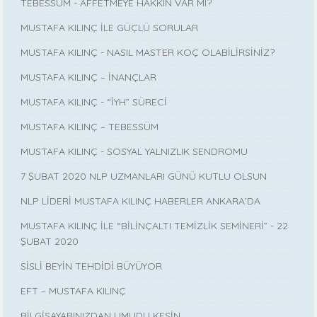
TEBESSÜM - AFFETMEYE HAKKIN VAR MI?
MUSTAFA KILINÇ İLE GÜÇLÜ SORULAR
MUSTAFA KILINÇ - NASIL MASTER KOÇ OLABİLİRSİNİZ?
MUSTAFA KILINÇ – İNANÇLAR
MUSTAFA KILINÇ - “İYH” SÜRECİ
MUSTAFA KILINÇ – TEBESSÜM
MUSTAFA KILINÇ - SOSYAL YALNIZLIK SENDROMU
7 ŞUBAT 2020 NLP UZMANLARI GÜNÜ KUTLU OLSUN
NLP LİDERİ MUSTAFA KILINÇ HABERLER ANKARA’DA
MUSTAFA KILINÇ İLE “BİLİNÇALTI TEMİZLİK SEMİNERİ” - 22
ŞUBAT 2020
SİSLİ BEYİN TEHDİDİ BÜYÜYOR
EFT – MUSTAFA KILINÇ
BİLGİSAYARINIZDAN UMUDU KESİN