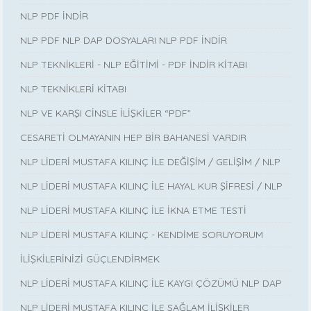
NLP PDF İNDİR
NLP PDF NLP DAP DOSYALARI NLP PDF İNDİR
NLP TEKNİKLERİ - NLP EĞİTİMİ - PDF İNDİR KİTABI
NLP TEKNİKLERİ KİTABI
NLP VE KARŞI CİNSLE İLİŞKİLER “PDF”
CESARETİ OLMAYANIN HEP BİR BAHANESİ VARDIR
NLP LİDERİ MUSTAFA KILINÇ İLE DEĞİŞİM / GELİŞİM / NLP
NLP LİDERİ MUSTAFA KILINÇ İLE HAYAL KUR ŞİFRESİ / NLP
NLP LİDERİ MUSTAFA KILINÇ İLE İKNA ETME TESTİ
NLP LİDERİ MUSTAFA KILINÇ - KENDİME SORUYORUM
İLİŞKİLERİNİZİ GÜÇLENDİRMEK
NLP LİDERİ MUSTAFA KILINÇ İLE KAYGI ÇÖZÜMÜ NLP DAP
NLP LİDERİ MUSTAFA KILINÇ İLE SAĞLAM İLİŞKİLER