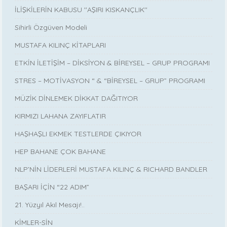
İLİŞKİLERİN KABUSU ''AŞIRI KISKANÇLIK''
Sihirli Özgüven Modeli
MUSTAFA KILINÇ KİTAPLARI
ETKİN İLETİŞİM – DİKSİYON & BİREYSEL – GRUP PROGRAMI
STRES – MOTİVASYON “ & “BİREYSEL – GRUP” PROGRAMI
MÜZİK DİNLEMEK DİKKAT DAĞITIYOR
KIRMIZI LAHANA ZAYIFLATIR
HAŞHAŞLI EKMEK TESTLERDE ÇIKIYOR
HEP BAHANE ÇOK BAHANE
NLP’NİN LİDERLERİ MUSTAFA KILINÇ & RICHARD BANDLER
BAŞARI İÇİN “22 ADIM”
21. Yüzyıl Akıl Mesajı!..
KİMLER-SİN