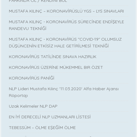
FARKINDA OL / KENDİNİ BUL
MUSTAFA KILINÇ – KORONAVİRÜSLÜ YGS – LYS SINAVLARI
MUSTAFA KILINÇ - KORONAVİRÜS SÜRECİNDE ENDİŞEYLE
RANDEVU TEKNİĞİ
MUSTAFA KILINÇ - KORONAVİRÜS "COVID-19" OLUMSUZ
DÜŞÜNCENİN ETKİSİZ HALE GETİRİLMESİ TEKNİĞİ
KORONAVİRÜS TATİLİNDE SINAVA HAZIRLIK
KORONAVİRÜS ÜZERİNE MÜKEMMEL BIR ÖZET
KORONAVİRÜS PANİĞİ
NLP Lideri Mustafa Kılınç '11.03.2020' Alfa Haber Ajansı
Röportajı
Uzak Kelimeler NLP DAP
EN İYİ DERECELİ NLP UZMANLARI LİSTESİ
TEBESSÜM – ÖLME EŞEĞİM ÖLME