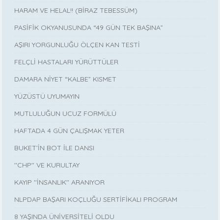
HARAM VE HELAL!! (BİRAZ TEBESSÜM)
PASİFİK OKYANUSUNDA “49 GÜN TEK BAŞINA”
AŞIRI YORGUNLUĞU ÖLÇEN KAN TESTİ
FELÇLİ HASTALARI YÜRÜTTÜLER
DAMARA NİYET “KALBE” KISMET
YÜZÜSTÜ UYUMAYIN
MUTLULUĞUN UCUZ FORMÜLÜ
HAFTADA 4 GÜN ÇALIŞMAK YETER
BUKET’İN BOT İLE DANSI
''CHP'' VE KURULTAY
KAYIP ''İNSANLIK'' ARANIYOR
NLPDAP BAŞARI KOÇLUĞU SERTİFİKALI PROGRAM
8 YAŞINDA ÜNİVERSİTELİ OLDU