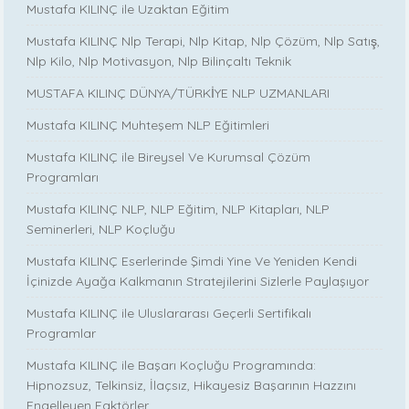
Mustafa KILINÇ ile Uzaktan Eğitim
Mustafa KILINÇ Nlp Terapi, Nlp Kitap, Nlp Çözüm, Nlp Satış,
Nlp Kilo, Nlp Motivasyon, Nlp Bilinçaltı Teknik
MUSTAFA KILINÇ DÜNYA/TÜRKİYE NLP UZMANLARI
Mustafa KILINÇ Muhteşem NLP Eğitimleri
Mustafa KILINÇ ile Bireysel Ve Kurumsal Çözüm
Programları
Mustafa KILINÇ NLP, NLP Eğitim, NLP Kitapları, NLP
Seminerleri, NLP Koçluğu
Mustafa KILINÇ Eserlerinde Şimdi Yine Ve Yeniden Kendi
İçinizde Ayağa Kalkmanın Stratejilerini Sizlerle Paylaşıyor
Mustafa KILINÇ ile Uluslararası Geçerli Sertifikalı
Programlar
Mustafa KILINÇ ile Başarı Koçluğu Programında:
Hipnozsuz, Telkinsiz, İlaçsız, Hikayesiz Başarının Hazzını
Engelleyen Faktörler