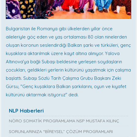
Bulgaristan ile Romanya gibi ülkelerden yıllar önce
aileleriyle göç eden ve yaş ortalaması 80 olan ninelerden
oluşan koronun seslendirdiği Balkan şarkı ve türküleri, genç
kuşaklara aktarılmak üzere kayıt altına alınıyor. Yalova
Altınova'ya bağlı Subaşı beldesine yerleşen soydaşların
çocukları, geldikleri yerlerin kültürünü yaşatmak için çalışma
başlattı. Subaşı Sözlü Tarih Çalışma Grubu Başkanı Zeki
Gürsu, "Genç kuşaklara Balkan şarkılarını, oyun ve kıyafet
kültürünü aktarmak istiyoruz" dedi.
NLP Haberleri
NÖRO SOMATİK PROGRAMLAMA NSP MUSTAFA KILINÇ
SORUNLARINIZA “BİREYSEL” ÇÖZÜM PROGRAMLARI