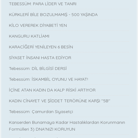
TEBESSÜM: PARA LİDER VE TANRI
KÜRKLERİ BİLE BOZULMAMIŞ - 500 YAŞINDA
KİLO VEREREK DİYABETİ YEN
KANGURU KATLİAMI
KARACİĞERİ YENİLEYEN 6 BESİN
SİYASET İNSANI HASTA EDİYOR
Tebessüm: DİL BİLGİSİ DERSİ
Tebessüm: İSKAMBİL OYUNU VE HAYAT!
İÇİNE ATAN KADIN DA KALP RİSKİ ARTIYOR
KADIN CİNAYET VE ŞİDDET TERÖRÜNE KARŞI ''5B''
Tebessüm: Çamurdan Siyasetçi
Kanserden Bunamaya Kadar Hastalıklardan Korunmanın
Formülleri 3) DNA'NIZI KORUYUN