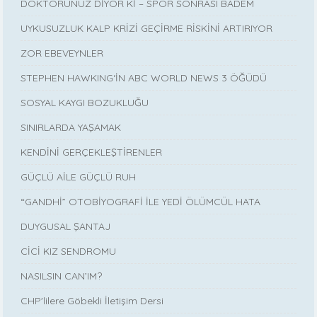
DOKTORUNUZ DİYOR Kİ – SPOR SONRASI BADEM
UYKUSUZLUK KALP KRİZİ GEÇİRME RİSKİNİ ARTIRIYOR
ZOR EBEVEYNLER
STEPHEN HAWKING‘İN ABC WORLD NEWS 3 ÖĞÜDÜ
SOSYAL KAYGI BOZUKLUĞU
SINIRLARDA YAŞAMAK
KENDİNİ GERÇEKLEŞTİRENLER
GÜÇLÜ AİLE GÜÇLÜ RUH
“GANDHİ” OTOBİYOGRAFİ İLE YEDİ ÖLÜMCÜL HATA
DUYGUSAL ŞANTAJ
CİCİ KIZ SENDROMU
NASILSIN CAN’IM?
CHP'lilere Göbekli İletişim Dersi