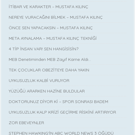
İTİBAR VE KARAKTER – MUSTAFA KILINÇ
NEREYE VURACAĞINI BİLMEK – MUSTAFA KILINÇ
ÖNCE SEN YAPACAKSIN – MUSTAFA KILINÇ
META AYNALAMA – MUSTAFA KILINÇ TEKNİĞİ
4 TİP İNSAN VAR! SEN HANGİSİSİN?
MEB Denetiminden MEB Zayıf Karne Aldı…
TEK ÇOCUKLAR OBEZİTEYE DAHA YAKIN
UYKUSUZLUK KALBİ VURUYOR
YÜZÜĞÜ ARARKEN HAZİNE BULDULAR
DOKTORUNUZ DİYOR Kİ – SPOR SONRASI BADEM
UYKUSUZLUK KALP KRİZİ GEÇİRME RİSKİNİ ARTIRIYOR
ZOR EBEVEYNLER
STEPHEN HAWKING‘İN ABC WORLD NEWS 3 ÖĞÜDÜ