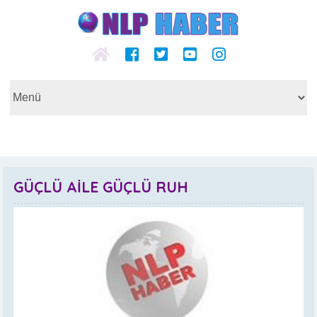
GÜÇLÜ AİLE GÜÇLÜ RUH