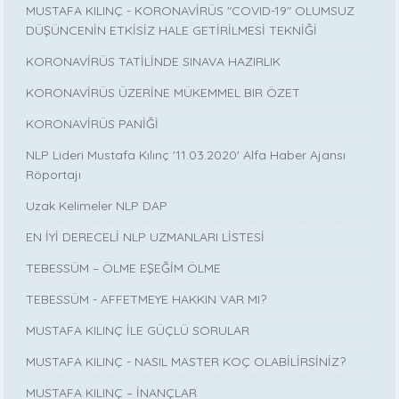
MUSTAFA KILINÇ - KORONAVİRÜS "COVID-19" OLUMSUZ
DÜŞÜNCENİN ETKİSİZ HALE GETİRİLMESİ TEKNİĞİ
KORONAVİRÜS TATİLİNDE SINAVA HAZIRLIK
KORONAVİRÜS ÜZERİNE MÜKEMMEL BIR ÖZET
KORONAVİRÜS PANİĞİ
NLP Lideri Mustafa Kılınç '11.03.2020' Alfa Haber Ajansı
Röportajı
Uzak Kelimeler NLP DAP
EN İYİ DERECELİ NLP UZMANLARI LİSTESİ
TEBESSÜM – ÖLME EŞEĞİM ÖLME
TEBESSÜM - AFFETMEYE HAKKIN VAR MI?
MUSTAFA KILINÇ İLE GÜÇLÜ SORULAR
MUSTAFA KILINÇ - NASIL MASTER KOÇ OLABİLİRSİNİZ?
MUSTAFA KILINÇ – İNANÇLAR