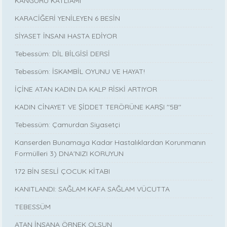
KANGURU KATLİAMI
KARACİĞERİ YENİLEYEN 6 BESİN
SİYASET İNSANI HASTA EDİYOR
Tebessüm: DİL BİLGİSİ DERSİ
Tebessüm: İSKAMBİL OYUNU VE HAYAT!
İÇİNE ATAN KADIN DA KALP RİSKİ ARTIYOR
KADIN CİNAYET VE ŞİDDET TERÖRÜNE KARŞI ''5B''
Tebessüm: Çamurdan Siyasetçi
Kanserden Bunamaya Kadar Hastalıklardan Korunmanın
Formülleri 3) DNA'NIZI KORUYUN
172 BİN SESLİ ÇOCUK KİTABI
KANITLANDI: SAĞLAM KAFA SAĞLAM VÜCUTTA
TEBESSÜM
ATAN İNSANA ÖRNEK OLSUN