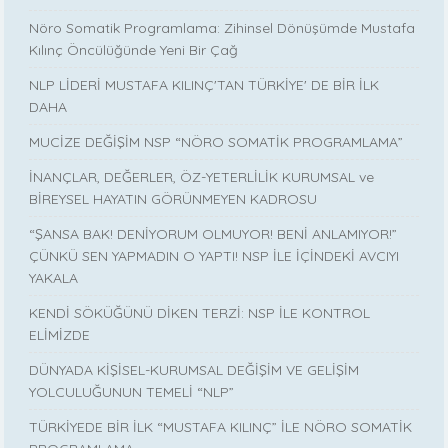
Nöro Somatik Programlama: Zihinsel Dönüşümde Mustafa
Kılınç Öncülüğünde Yeni Bir Çağ
NLP LİDERİ MUSTAFA KILINÇ'TAN TÜRKİYE' DE BİR İLK
DAHA
MUCİZE DEĞİŞİM NSP “NÖRO SOMATİK PROGRAMLAMA”
İNANÇLAR, DEĞERLER, ÖZ-YETERLİLİK KURUMSAL ve
BİREYSEL HAYATIN GÖRÜNMEYEN KADROSU
“ŞANSA BAK! DENİYORUM OLMUYOR! BENİ ANLAMIYOR!”
ÇÜNKÜ SEN YAPMADIN O YAPTI! NSP İLE İÇİNDEKİ AVCIYI
YAKALA
KENDİ SÖKÜĞÜNÜ DİKEN TERZİ: NSP İLE KONTROL
ELİMİZDE
DÜNYADA KİŞİSEL-KURUMSAL DEĞİŞİM VE GELİŞİM
YOLCULUĞUNUN TEMELİ “NLP”
TÜRKİYEDE BİR İLK “MUSTAFA KILINÇ” İLE NÖRO SOMATİK