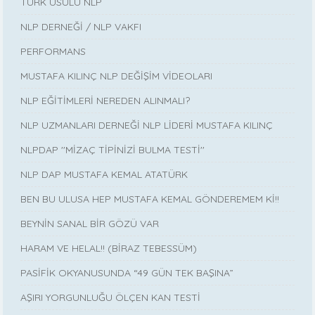
TÜRK USULÜ NLP
NLP DERNEĞİ / NLP VAKFI
PERFORMANS
MUSTAFA KILINÇ NLP DEĞİŞİM VİDEOLARI
NLP EĞİTİMLERİ NEREDEN ALINMALI?
NLP UZMANLARI DERNEĞİ NLP LİDERİ MUSTAFA KILINÇ
NLPDAP ''MİZAÇ TİPİNİZİ BULMA TESTİ''
NLP DAP MUSTAFA KEMAL ATATÜRK
BEN BU ULUSA HEP MUSTAFA KEMAL GÖNDEREMEM Kİ!!
BEYNİN SANAL BİR GÖZÜ VAR
HARAM VE HELAL!! (BİRAZ TEBESSÜM)
PASİFİK OKYANUSUNDA “49 GÜN TEK BAŞINA”
AŞIRI YORGUNLUĞU ÖLÇEN KAN TESTİ