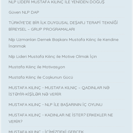
NLP LİDERİ MUSTAFA KILINÇ İLE YENİDEN DOĞUŞ
Güven NLP DAP
TÜRKİYE’DE BİR İLK DUYGUSAL DEŞARJ TERAPİ TEKNİĞİ
BİREYSEL – GRUP PROGRAMALARI
Nlp Uzmanları Dernek Başkanı Mustafa Kılınç ile Kendine
İnanmak
Nlp Lideri Mustafa Kılınç ile Motive Olmak İçin
Mustafa Kılınç ile Motivasyon
Mustafa Kılınç ile Coşkunun Gücü
MUSTAFA KILINÇ - MUSTAFA KILNIÇ – QADINLAR NƏ
İSTƏYİR-KİŞİLƏR NƏ VERİR
MUSTAFA KILINÇ - NLP İLE BAŞARININ İÇ OYUNU
MUSTAFA KILINÇ - KADINLAR NE İSTER? ERKEKLER NE
VERİR?
MUSTAFA KILINÇ - İÇİMİZDEKİ GERÇEK