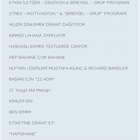
ETKİN İLETİŞİM – DİKSİYON & BİREYSEL – GRUP PROGRAMI
STRES – MOTİVASYON “ & “BİREYSEL – GRUP” PROGRAMI
MÜZİK DİNLEMEK DİKKAT DAĞITIYOR
KIRMIZI LAHANA ZAYIFLATIR
HAŞHAŞLI EKMEK TESTLERDE ÇIKIYOR
HEP BAHANE ÇOK BAHANE
NLP’NİN LİDERLERİ MUSTAFA KILINÇ & RICHARD BANDLER
BAŞARI İÇİN “22 ADIM”
21. Yüzyıl Akıl Mesajı!..
KİMLER-SİN
BEN KİMİM
ETİKETİNE DİKKAT ET!
“HAPİSHANE”