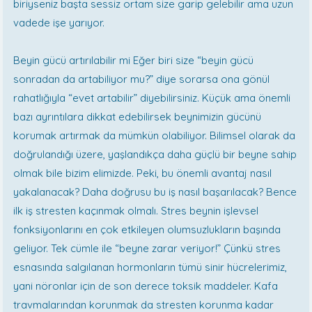
biriyseniz başta sessiz ortam size garip gelebilir ama uzun
vadede işe yarıyor.
Beyin gücü artırılabilir mi Eğer biri size “beyin gücü
sonradan da artabiliyor mu?” diye sorarsa ona gönül
rahatlığıyla “evet artabilir” diyebilirsiniz. Küçük ama önemli
bazı ayrıntılara dikkat edebilirsek beynimizin gücünü
korumak artırmak da mümkün olabiliyor. Bilimsel olarak da
doğrulandığı üzere, yaşlandıkça daha güçlü bir beyne sahip
olmak bile bizim elimizde. Peki, bu önemli avantaj nasıl
yakalanacak? Daha doğrusu bu iş nasıl başarılacak? Bence
ilk iş stresten kaçınmak olmalı. Stres beynin işlevsel
fonksiyonlarını en çok etkileyen olumsuzlukların başında
geliyor. Tek cümle ile “beyne zarar veriyor!” Çünkü stres
esnasında salgılanan hormonların tümü sinir hücrelerimiz,
yani nöronlar için de son derece toksik maddeler. Kafa
travmalarından korunmak da stresten korunma kadar