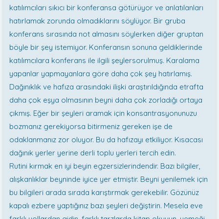
katılımcıları sıkıcı bir konferansa götürüyor ve anlatılanları
hatırlamak zorunda olmadıklarını söylüyor. Bir gruba
konferans sırasında not almasını söylerken diğer gruptan
böyle bir şey istemiyor. Konferansın sonuna geldiklerinde
katılımcılara konferans ile ilgili şeylersorulmuş. Karalama
yapanlar yapmayanlara göre daha çok şey hatırlamış.
Dağınıklık ve hafıza arasındaki ilişki araştırıldığında etrafta
daha çok eşya olmasının beyni daha çok zorladığı ortaya
çıkmış. Eğer bir şeyleri aramak için konsantrasyonunuzu
bozmanız gerekiyorsa bitirmeniz gereken işe de
odaklanmanız zor oluyor. Bu da hafızayı etkiliyor. Kısacası
dağınık yerler yerine derli toplu yerleri tercih edin.
Rutini kırmak en iyi beyin egzersizlerindendir. Bazı bilgiler,
alışkanlıklar beyninde iyice yer etmiştir. Beyni yenilemek için
bu bilgileri arada sırada karıştırmak gerekebilir. Gözünüz
kapalı ezbere yaptığınız bazı şeyleri değiştirin. Mesela eve
farklı yollardan gidin, farklı tarzlarda kitap okuyun, yemeği