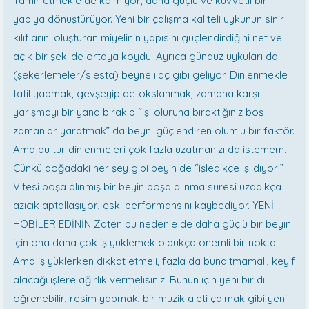
Tamir etmekle de kalmıyor, daha güçlü ve kuvvetli bir
yapıya dönüştürüyor. Yeni bir çalışma kaliteli uykunun sinir
kılıflarını oluşturan miyelinin yapısını güçlendirdiğini net ve
açık bir şekilde ortaya koydu. Ayrıca gündüz uykuları da
(şekerlemeler/siesta) beyne ilaç gibi geliyor. Dinlenmekle
tatil yapmak, gevşeyip detokslanmak, zamana karşı
yarışmayı bir yana bırakıp “işi oluruna bıraktığınız boş
zamanlar yaratmak” da beyni güçlendiren olumlu bir faktör.
Ama bu tür dinlenmeleri çok fazla uzatmanızı da istemem.
Çünkü doğadaki her şey gibi beyin de “işledikçe ışıldıyor!”
Vitesi boşa alınmış bir beyin boşa alınma süresi uzadıkça
azıcık aptallaşıyor, eski performansını kaybediyor. YENİ
HOBİLER EDİNİN Zaten bu nedenle de daha güçlü bir beyin
için ona daha çok iş yüklemek oldukça önemli bir nokta.
Ama iş yüklerken dikkat etmeli, fazla da bunaltmamalı, keyif
alacağı işlere ağırlık vermelisiniz. Bunun için yeni bir dil
öğrenebilir, resim yapmak, bir müzik aleti çalmak gibi yeni