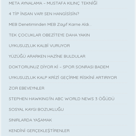
META AYNALAMA – MUSTAFA KILINÇ TEKNİĞİ
4 TİP İNSAN VAR! SEN HANGİSİSİN?
MEB Denetiminden MEB Zayıf Karne Aldı…
TEK ÇOCUKLAR OBEZİTEYE DAHA YAKIN
UYKUSUZLUK KALBİ VURUYOR
YÜZÜĞÜ ARARKEN HAZİNE BULDULAR
DOKTORUNUZ DİYOR Kİ – SPOR SONRASI BADEM
UYKUSUZLUK KALP KRİZİ GEÇİRME RİSKİNİ ARTIRIYOR
ZOR EBEVEYNLER
STEPHEN HAWKING‘İN ABC WORLD NEWS 3 ÖĞÜDÜ
SOSYAL KAYGI BOZUKLUĞU
SINIRLARDA YAŞAMAK
KENDİNİ GERÇEKLEŞTİRENLER