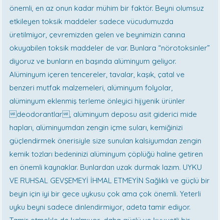
önemli, en az onun kadar mühim bir faktör. Beyni olumsuz
etkileyen toksik maddeler sadece vücudumuzda
üretilmiyor, çevremizden gelen ve beynimizin canına
okuyabilen toksik maddeler de var. Bunlara “nörotoksinler”
diyoruz ve bunların en başında alüminyum geliyor.
Alüminyum içeren tencereler, tavalar, kaşık, çatal ve
benzeri mutfak malzemeleri, alüminyum folyolar,
alüminyum eklenmiş terleme önleyici hijyenik ürünler
deodorantlar, alüminyum deposu asit giderici mide
hapları, alüminyumdan zengin içme suları, kemiğinizi
güçlendirmek önerisiyle size sunulan kalsiyumdan zengin
kemik tozları bedeninizi alüminyum çöplüğü haline getiren
en önemli kaynaklar. Bunlardan uzak durmak lazım. UYKU
VE RUHSAL GEVŞEMEYİ İHMAL ETMEYİN Sağlıklı ve güçlü bir
beyin için iyi bir gece uykusu çok ama çok önemli. Yeterli
uyku beyni sadece dinlendirmiyor, adeta tamir ediyor.