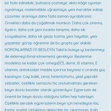
bir hobi edinebilir, bulmaca çözmeye, akılcı kâğıt oyunları
oynamaya, matematikle uğraşmaya, yeni meraklar edinip
çözümler aramaya daha fazla zaman ayırabilirsiniz.
Örnekleri daha da çoğaltmak mümkün. Daha çok sinema,
tiyatro, daha çok yeni insanla tanışma, daha sık
sosyalleşme, daha sık gezip tozma, yeni hayatlar, yeni
yaşamlar görüp öğrenme de bu grupta yer alabilir.
NÖRONLARINIZI İYİ BESLEYİN Tabiî ki listeye iyi beslenmeyi
de eklemeyi ihmal etmemeniz gerekiyor. Beslenme
modeliniz ne kadar çok omega3, demir, B vitamini, E
vitamini, antioksidan madde içerirse beyniniz o oranda güç
kazanıyor. Çay, balık, ceviz, ketentohumu, yeşil yapraklı
sebzeler, özellikle semizotu hiç unutulmaması gereken
beyin dostu besinler olarak gösteriliyor. Egzersizin de
önemli bir beyin dostu olduğunu lütfen hep hatırlayın.
Özellikle aerobik egzersizlerin beyin için neredeyse ilaç
kadar önemli olduklarını aklınızdan hiç çıkarmayın. Kalp