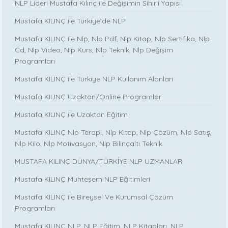
NLP Lideri Mustafa Kılınç ile Değişimin Sihirli Yapısı
Mustafa KILINÇ ile Türkiye’de NLP
Mustafa KILINÇ ile Nlp, Nlp Pdf, Nlp Kitap, Nlp Sertifika, Nlp
Cd, Nlp Video, Nlp Kurs, Nlp Teknik, Nlp Değişim
Programları
Mustafa KILINÇ ile Türkiye NLP Kullanım Alanları
Mustafa KILINÇ Uzaktan/Online Programlar
Mustafa KILINÇ ile Uzaktan Eğitim
Mustafa KILINÇ Nlp Terapi, Nlp Kitap, Nlp Çözüm, Nlp Satış,
Nlp Kilo, Nlp Motivasyon, Nlp Bilinçaltı Teknik
MUSTAFA KILINÇ DÜNYA/TÜRKİYE NLP UZMANLARI
Mustafa KILINÇ Muhteşem NLP Eğitimleri
Mustafa KILINÇ ile Bireysel Ve Kurumsal Çözüm
Programları
Mustafa KILINÇ NLP, NLP Eğitim, NLP Kitapları, NLP