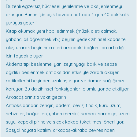
Düzenli egzersiz, hücresel yenilenme ve oksijenlenmeyi
artırıyor. Bunun için açık havada haftada 4 gün 40 dakikalık
yürüyüş yeterli.
Kitap okumak yeni hobi edinmek (müzik aleti çalmak,
yabancı dil öğrenmek vb.) beynin yedek zihinsel kapasite
oluşturarak beyin hücreleri arsındaki bağlantıları artırdığı
için faydalı oluyor.
Akdeniz tipi beslenme, yani zeytinyağı, balık ve sebze
ağırlıklı beslenmek antioksidan etkisiyle zararlı oksijen
radikallerini beyinden uzaklaştırıyor ve damar sağlığımızı
koruyor. Bu da zihinsel fonksiyonları olumlu yönde etkiliyor.
Arkadaşlarınızla vakit geçirin
Antioksidandan zengin, badem, ceviz, fındık, kuru üzüm,
sebzeler, böğürtlen, yaban mersini, somon, sardalye, üzüm
suyu, kepekli pirinç ve sıcak kakao tüketilmesi öneriliyor.
Sosyal hayata katılım, arkadaş-akraba çevresinden