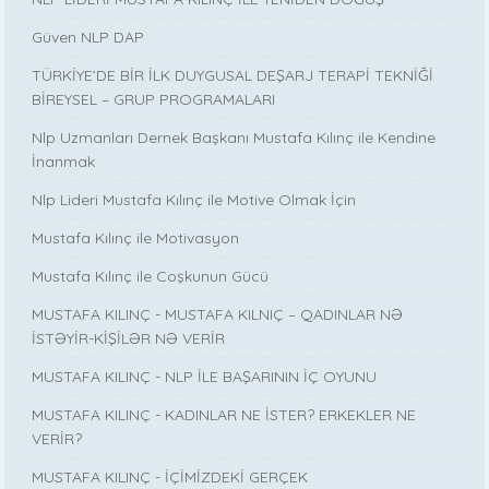
Güven NLP DAP
TÜRKİYE’DE BİR İLK DUYGUSAL DEŞARJ TERAPİ TEKNİĞİ
BİREYSEL – GRUP PROGRAMALARI
Nlp Uzmanları Dernek Başkanı Mustafa Kılınç ile Kendine
İnanmak
Nlp Lideri Mustafa Kılınç ile Motive Olmak İçin
Mustafa Kılınç ile Motivasyon
Mustafa Kılınç ile Coşkunun Gücü
MUSTAFA KILINÇ - MUSTAFA KILNIÇ – QADINLAR NƏ
İSTƏYİR-KİŞİLƏR NƏ VERİR
MUSTAFA KILINÇ - NLP İLE BAŞARININ İÇ OYUNU
MUSTAFA KILINÇ - KADINLAR NE İSTER? ERKEKLER NE
VERİR?
MUSTAFA KILINÇ - İÇİMİZDEKİ GERÇEK