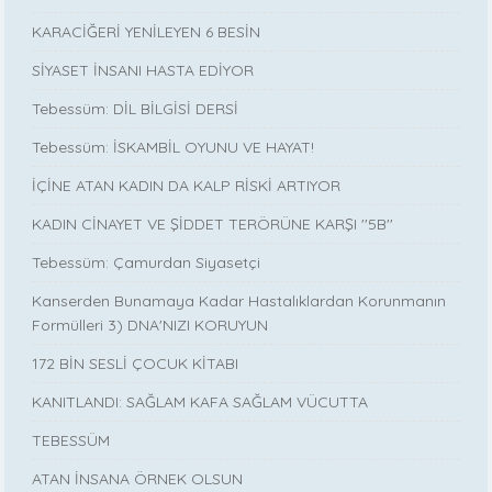
KARACİĞERİ YENİLEYEN 6 BESİN
SİYASET İNSANI HASTA EDİYOR
Tebessüm: DİL BİLGİSİ DERSİ
Tebessüm: İSKAMBİL OYUNU VE HAYAT!
İÇİNE ATAN KADIN DA KALP RİSKİ ARTIYOR
KADIN CİNAYET VE ŞİDDET TERÖRÜNE KARŞI ''5B''
Tebessüm: Çamurdan Siyasetçi
Kanserden Bunamaya Kadar Hastalıklardan Korunmanın
Formülleri 3) DNA'NIZI KORUYUN
172 BİN SESLİ ÇOCUK KİTABI
KANITLANDI: SAĞLAM KAFA SAĞLAM VÜCUTTA
TEBESSÜM
ATAN İNSANA ÖRNEK OLSUN