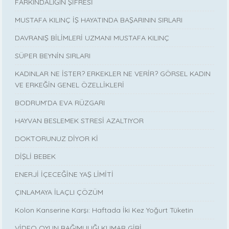
FARKINDALIĞIN ŞİFRESİ
MUSTAFA KILINÇ İŞ HAYATINDA BAŞARININ SIRLARI
DAVRANIŞ BİLİMLERİ UZMANI MUSTAFA KILINÇ
SÜPER BEYNİN SIRLARI
KADINLAR NE İSTER? ERKEKLER NE VERİR? GÖRSEL KADIN
VE ERKEĞİN GENEL ÖZELLİKLERİ
BODRUM’DA EVA RÜZGARI
HAYVAN BESLEMEK STRESİ AZALTIYOR
DOKTORUNUZ DİYOR Kİ
DİŞLİ BEBEK
ENERJİ İÇECEĞİNE YAŞ LİMİTİ
ÇINLAMAYA İLAÇLI ÇÖZÜM
Kolon Kanserine Karşı: Haftada İki Kez Yoğurt Tüketin
VİDEO OYUN BAĞIMLILIĞI KUMAR GİBİ