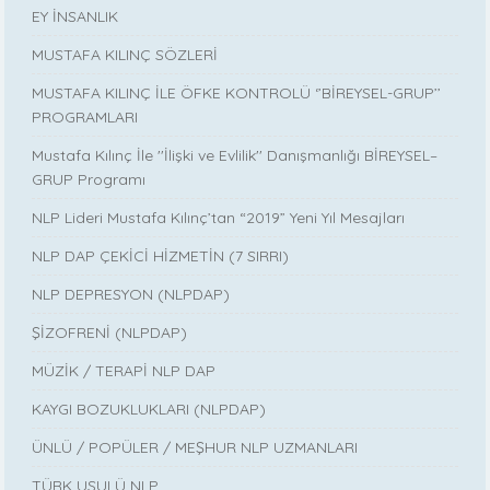
EY İNSANLIK
MUSTAFA KILINÇ SÖZLERİ
MUSTAFA KILINÇ İLE ÖFKE KONTROLÜ ‘’BİREYSEL-GRUP’’
PROGRAMLARI
Mustafa Kılınç İle ''İlişki ve Evlilik'' Danışmanlığı BİREYSEL–
GRUP Programı
NLP Lideri Mustafa Kılınç’tan “2019” Yeni Yıl Mesajları
NLP DAP ÇEKİCİ HİZMETİN (7 SIRRI)
NLP DEPRESYON (NLPDAP)
ŞİZOFRENİ (NLPDAP)
MÜZİK / TERAPİ NLP DAP
KAYGI BOZUKLUKLARI (NLPDAP)
ÜNLÜ / POPÜLER / MEŞHUR NLP UZMANLARI
TÜRK USULÜ NLP