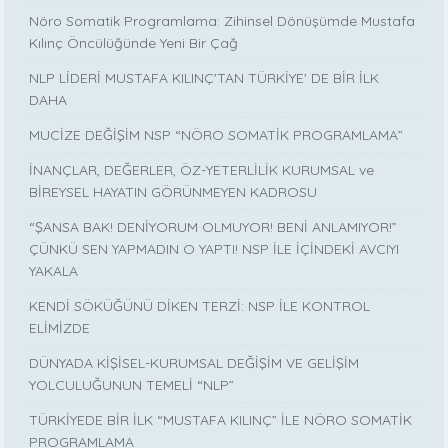
Nöro Somatik Programlama: Zihinsel Dönüşümde Mustafa
Kılınç Öncülüğünde Yeni Bir Çağ
NLP LİDERİ MUSTAFA KILINÇ'TAN TÜRKİYE' DE BİR İLK
DAHA
MUCİZE DEĞİŞİM NSP “NÖRO SOMATİK PROGRAMLAMA”
İNANÇLAR, DEĞERLER, ÖZ-YETERLİLİK KURUMSAL ve
BİREYSEL HAYATIN GÖRÜNMEYEN KADROSU
“ŞANSA BAK! DENİYORUM OLMUYOR! BENİ ANLAMIYOR!”
ÇÜNKÜ SEN YAPMADIN O YAPTI! NSP İLE İÇİNDEKİ AVCIYI
YAKALA
KENDİ SÖKÜĞÜNÜ DİKEN TERZİ: NSP İLE KONTROL
ELİMİZDE
DÜNYADA KİŞİSEL-KURUMSAL DEĞİŞİM VE GELİŞİM
YOLCULUĞUNUN TEMELİ “NLP”
TÜRKİYEDE BİR İLK “MUSTAFA KILINÇ” İLE NÖRO SOMATİK
PROGRAMLAMA