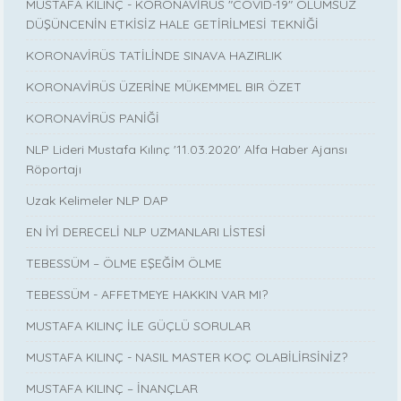
MUSTAFA KILINÇ - KORONAVİRÜS "COVID-19" OLUMSUZ
DÜŞÜNCENİN ETKİSİZ HALE GETİRİLMESİ TEKNİĞİ
KORONAVİRÜS TATİLİNDE SINAVA HAZIRLIK
KORONAVİRÜS ÜZERİNE MÜKEMMEL BIR ÖZET
KORONAVİRÜS PANİĞİ
NLP Lideri Mustafa Kılınç '11.03.2020' Alfa Haber Ajansı
Röportajı
Uzak Kelimeler NLP DAP
EN İYİ DERECELİ NLP UZMANLARI LİSTESİ
TEBESSÜM – ÖLME EŞEĞİM ÖLME
TEBESSÜM - AFFETMEYE HAKKIN VAR MI?
MUSTAFA KILINÇ İLE GÜÇLÜ SORULAR
MUSTAFA KILINÇ - NASIL MASTER KOÇ OLABİLİRSİNİZ?
MUSTAFA KILINÇ – İNANÇLAR