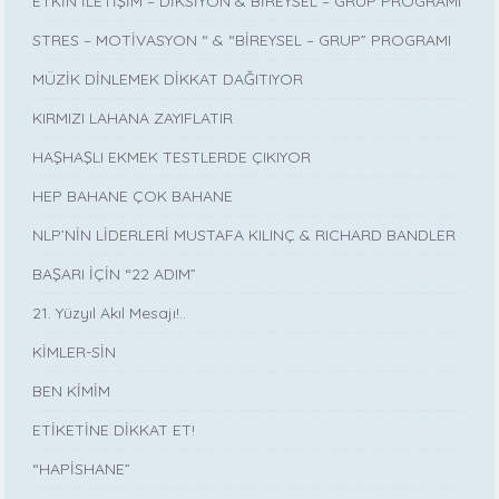
ETKİN İLETİŞİM – DİKSİYON & BİREYSEL – GRUP PROGRAMI
STRES – MOTİVASYON “ & “BİREYSEL – GRUP” PROGRAMI
MÜZİK DİNLEMEK DİKKAT DAĞITIYOR
KIRMIZI LAHANA ZAYIFLATIR
HAŞHAŞLI EKMEK TESTLERDE ÇIKIYOR
HEP BAHANE ÇOK BAHANE
NLP’NİN LİDERLERİ MUSTAFA KILINÇ & RICHARD BANDLER
BAŞARI İÇİN “22 ADIM”
21. Yüzyıl Akıl Mesajı!..
KİMLER-SİN
BEN KİMİM
ETİKETİNE DİKKAT ET!
“HAPİSHANE”