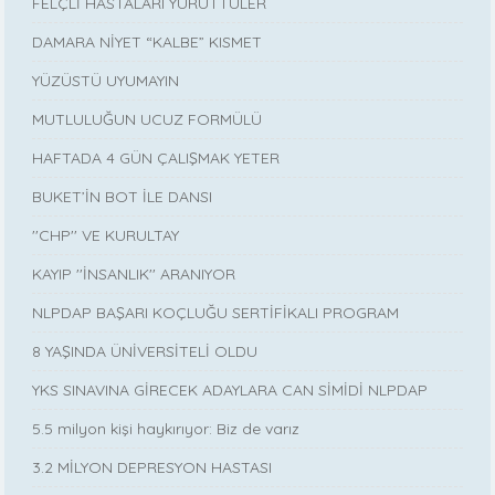
FELÇLİ HASTALARI YÜRÜTTÜLER
DAMARA NİYET “KALBE” KISMET
YÜZÜSTÜ UYUMAYIN
MUTLULUĞUN UCUZ FORMÜLÜ
HAFTADA 4 GÜN ÇALIŞMAK YETER
BUKET’İN BOT İLE DANSI
''CHP'' VE KURULTAY
KAYIP ''İNSANLIK'' ARANIYOR
NLPDAP BAŞARI KOÇLUĞU SERTİFİKALI PROGRAM
8 YAŞINDA ÜNİVERSİTELİ OLDU
YKS SINAVINA GİRECEK ADAYLARA CAN SİMİDİ NLPDAP
5.5 milyon kişi haykırıyor: Biz de varız
3.2 MİLYON DEPRESYON HASTASI