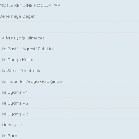
INÇ İLE KENDİNE KOÇLUK YAP
 Denemeye Değer
ç Alfa Kuşağı Bilmecesi
 ile Pasif – Agresif Ruh Hali
 ile Duygu Kalıbı
ç ile Stresi Yönetmek
ç ile İnsan Bir Araya Geldiğinde
 ile Uyanış – 1
 ile Uyanış – 2
 ile Uyanış – 3
ç Uyanış – 4
 ile Para