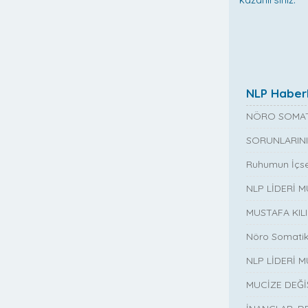
NLP Haberl
NÖRO SOMAT
SORUNLARINI
Ruhumun İçse
NLP LİDERİ 
MUSTAFA KIL
Nöro Somatik
NLP LİDERİ M
MUCİZE DEĞ