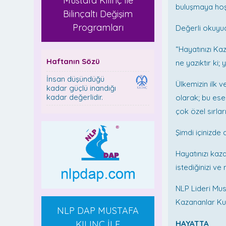
Mustafa Kılınç ile
buluşmaya hoş 
Bilinçaltı Değişim
Programları
Değerli okuyuc
“Hayatınızı Ka
Haftanın Sözü
ne yazıktır ki; y
İnsan düşündüğü
Ülkemizin ilk 
kadar güçlü inandığı
kadar değerlidir.
olarak; bu eser
çok özel sırlar
Şimdi içinizde 
Hayatınızı kaz
istediğinizi ve
NLP Lideri Mus
Kazananlar Kul
NLP DAP MUSTAFA
KILINÇ İLE
HAYATTA