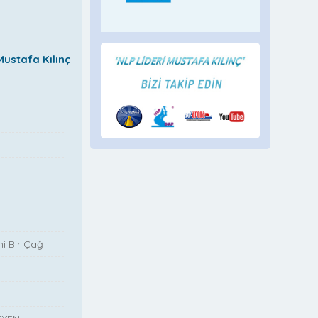
tafa Kılınç
i Bir Çağ