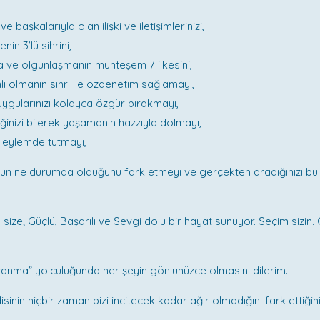
ve başkalarıyla olan ilişki ve iletişimlerinizi,
nin 3’lü sihrini,
ve olgunlaşmanın muhteşem 7 ilkesini,
i olmanın sihri ile özdenetim sağlamayı,
ygularınızı kolayca özgür bırakmayı,
iğinizi bilerek yaşamanın hazzıyla dolmayı,
zi eylemde tutmayı,
nun ne durumda olduğunu fark etmeyi ve gerçekten aradığınızı bu
 size; Güçlü, Başarılı ve Sevgi dolu bir hayat sunuyor. Seçim sizin.
zanma” yolculuğunda her şeyin gönlünüzce olmasını dilerim.
inin hiçbir zaman bizi incitecek kadar ağır olmadığını fark ettiğini