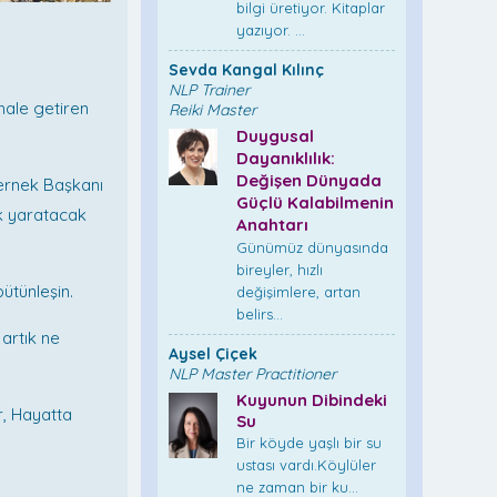
bilgi üretiyor. Kitaplar
yazıyor. ...
Sevda Kangal Kılınç
NLP Trainer
hale getiren
Reiki Master
Duygusal
Dayanıklılık:
Değişen Dünyada
Dernek Başkanı
Güçlü Kalabilmenin
rk yaratacak
Anahtarı
Günümüz dünyasında
bireyler, hızlı
bütünleşin.
değişimlere, artan
belirs...
artık ne
Aysel Çiçek
NLP Master Practitioner
Kuyunun Dibindeki
r, Hayatta
Su
Bir köyde yaşlı bir su
ustası vardı.Köylüler
ne zaman bir ku...