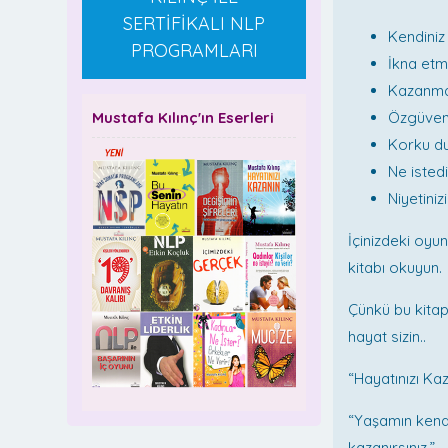
SERTİFİKALI NLP
Kendiniz 
PROGRAMLARI
İkna etme
Kazanma 
Mustafa Kılınç'ın Eserleri
Özgüvenl
Korku du
Ne isted
Niyetini
İçinizdeki oyu
kitabı okuyun.
Çünkü bu kitap
hayat sizin..
“Hayatınızı Ka
“Yaşamın kendis
kazanırsınız.”