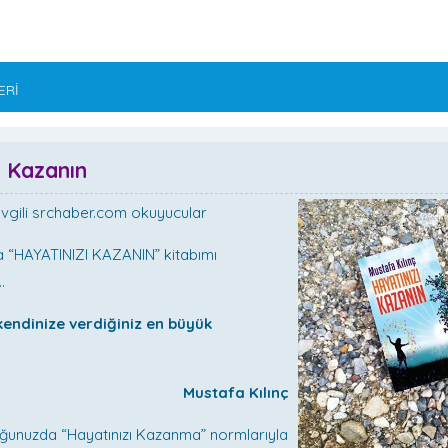
ERİ
ı Kazanın
vgili srchaber.com okuyucular
ta “HAYATINIZI KAZANIN” kitabımı
…
kendinize verdiğiniz en büyük
”
tafa Kılınç
ğunuzda “Hayatınızı Kazanma” normlarıyla