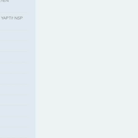
EYEN
YAPTI! NSP
”