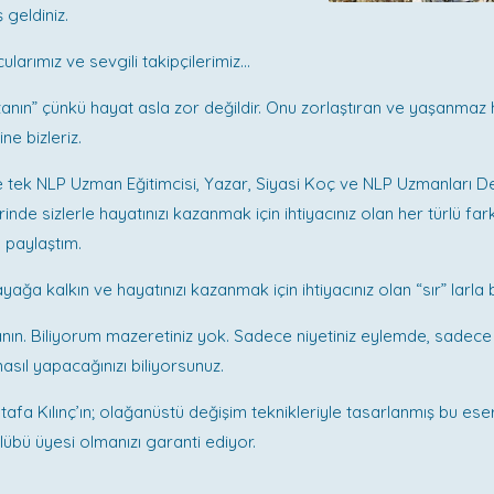
geldiniz.
ularımız ve sevgili takipçilerimiz…
zanın” çünkü hayat asla zor değildir. Onu zorlaştıran ve yaşanmaz 
ine bizleriz.
ve tek NLP Uzman Eğitimcisi, Yazar, Siyasi Koç ve NLP Uzmanları 
inde sizlerle hayatınızı kazanmak için ihtiyacınız olan her türlü fa
ı paylaştım.
ayağa kalkın ve hayatınızı kazanmak için ihtiyacınız olan “sır” larla 
anın. Biliyorum mazeretiniz yok. Sadece niyetiniz eylemde, sadece 
 nasıl yapacağınızı biliyorsunuz.
tafa Kılınç’ın; olağanüstü değişim teknikleriyle tasarlanmış bu ese
übü üyesi olmanızı garanti ediyor.