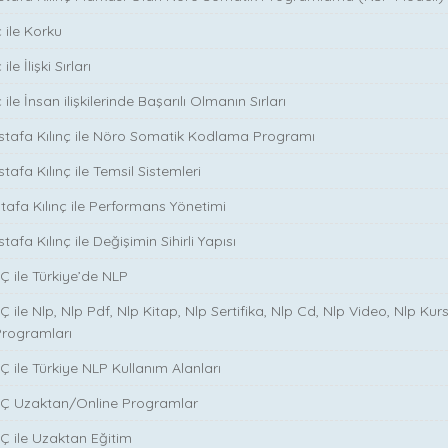
 ile Korku
le İlişki Sırları
ile İnsan ilişkilerinde Başarılı Olmanın Sırları
stafa Kılınç ile Nöro Somatik Kodlama Programı
tafa Kılınç ile Temsil Sistemleri
stafa Kılınç ile Performans Yönetimi
tafa Kılınç ile Değişimin Sihirli Yapısı
̧ ile Türkiye’de NLP
̧ ile Nlp, Nlp Pdf, Nlp Kitap, Nlp Sertifika, Nlp Cd, Nlp Video, Nlp Kurs
Programları
̧ ile Türkiye NLP Kullanım Alanları
NÇ Uzaktan/Online Programlar
Ç ile Uzaktan Eğitim