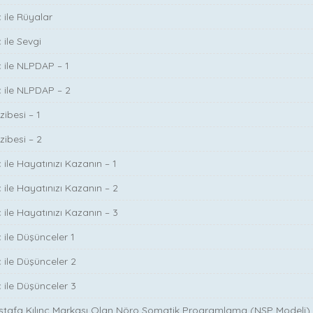
 ile Rüyalar
 ile Sevgi
ç ile NLPDAP – 1
ç ile NLPDAP – 2
zibesi – 1
zibesi – 2
 ile Hayatınızı Kazanın – 1
 ile Hayatınızı Kazanın – 2
 ile Hayatınızı Kazanın – 3
 ile Düşünceler 1
ç ile Düşünceler 2
ç ile Düşünceler 3
ustafa Kılınç Markası Olan Nöro Somatik Programlama (NSP Modeli)