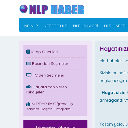
NE NLP
NEREDE NLP
NLP LİNKLERİ
NLP HABERL
Hayatınız
Kitap Önerileri
Merhabalar se
Basından Seçmeler
Sizinle bu haf
TV'den Seçmeler
paylaşacağım
Hayata Yön Veren
Hikayeler
“Hayat sizin 
armağandır.
NLPDAP ile Öğrenci-İş
Yaşam-Başarı Programı
Mus
Yaşam yolculu