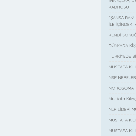
İNANÇLAR, D
KADROSU
“ŞANSA BAK!
İLE İÇİNDEKİ 
KENDİ SÖKÜĞ
DÜNYADA KİŞ
TÜRKİYEDE B
MUSTAFA KI
NSP NERELER
NÖROSOMATİ
Mustafa Kılın
NLP LİDERİ M
MUSTAFA KIL
MUSTAFA KIL