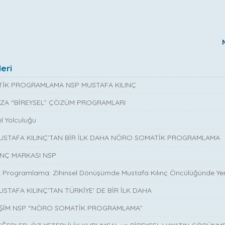
Mus
eri
İK PROGRAMLAMA NSP MUSTAFA KILINÇ
ZA “BİREYSEL” ÇÖZÜM PROGRAMLARI
l Yolculuğu
MUSTAFA KILINÇ’TAN BİR İLK DAHA NÖRO SOMATİK PROGRAMLAMA
INÇ MARKASI NSP
 Programlama: Zihinsel Dönüşümde Mustafa Kılınç Öncülüğünde Yen
USTAFA KILINÇ'TAN TÜRKİYE' DE BİR İLK DAHA
İŞİM NSP “NÖRO SOMATİK PROGRAMLAMA”