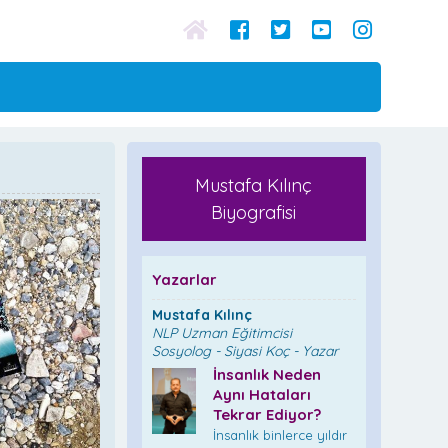
Mustafa Kılınç
Biyografisi
Yazarlar
Mustafa Kılınç
NLP Uzman Eğitimcisi
Sosyolog - Siyasi Koç - Yazar
İnsanlık Neden
Aynı Hataları
Tekrar Ediyor?
İnsanlık binlerce yıldır