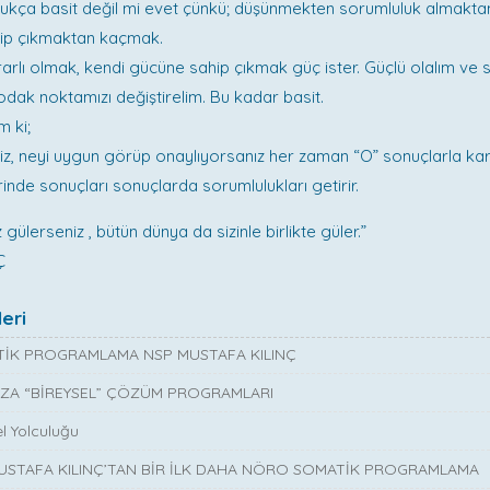
dukça basit değil mi evet çünkü; düşünmekten sorumluluk almakta
ip çıkmaktan kaçmak.
rlı olmak, kendi gücüne sahip çıkmak güç ister. Güçlü olalım ve
 odak noktamızı değiştirelim. Bu kadar basit.
m ki;
niz, neyi uygun görüp onaylıyorsanız her zaman “O” sonuçlarla kar
nde sonuçları sonuçlarda sorumlulukları getirir.
z gülerseniz , bütün dünya da sizinle birlikte güler.”
Ç
eri
İK PROGRAMLAMA NSP MUSTAFA KILINÇ
ZA “BİREYSEL” ÇÖZÜM PROGRAMLARI
l Yolculuğu
MUSTAFA KILINÇ’TAN BİR İLK DAHA NÖRO SOMATİK PROGRAMLAMA