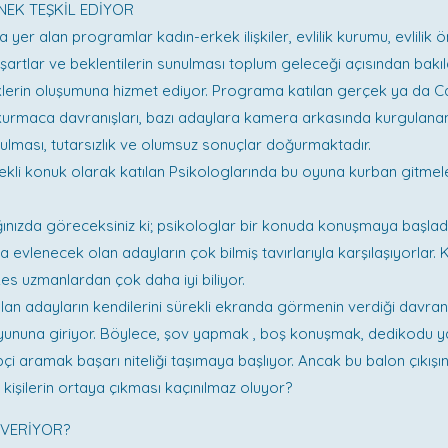
EK TEŞKİL EDİYOR
 yer alan programlar kadın-erkek ilişkiler, evlilik kurumu, evlilik
artlar ve beklentilerin sunulması toplum geleceği açısından bakıl
lerin oluşumuna hizmet ediyor. Programa katılan gerçek ya da Ca
 kurmaca davranışları, bazı adaylara kamera arkasında kurgulana
unulması, tutarsızlık ve olumsuz sonuçlar doğurmaktadır.
li konuk olarak katılan Psikologlarında bu oyuna kurban gitmele
ğınızda göreceksiniz ki; psikologlar bir konuda konuşmaya başladı
a evlenecek olan adayların çok bilmiş tavırlarıyla karşılaşıyorlar.
s uzmanlardan çok daha iyi biliyor.
an adayların kendilerini sürekli ekranda görmenin verdiği davran
ununa giriyor. Böylece, şov yapmak , boş konuşmak, dedikodu 
i aramak başarı niteliği taşımaya başlıyor. Ancak bu balon çıkışı
işilerin ortaya çıkması kaçınılmaz oluyor?
VERİYOR?