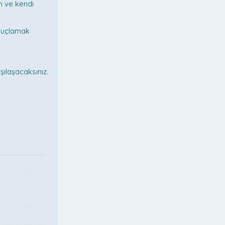
n ve kendi
 suçlamak
şılaşacaksınız.