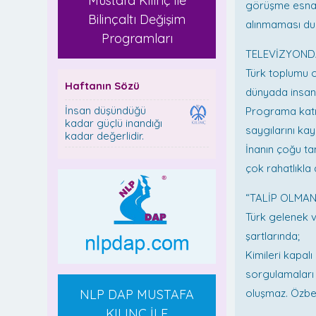
Mustafa Kılınç ile
görüşme esnası
Bilinçaltı Değişim
alınmaması du
Programları
TELEVİZYOND
Türk toplumu o
Haftanın Sözü
dünyada insan
İnsan düşündüğü
Programa katıla
kadar güçlü inandığı
saygılarını ka
kadar değerlidir.
İnanın çoğu ta
çok rahatlıkl
“TALİP OLMAN
Türk gelenek ve
şartlarında;
Kimileri kapalı
sorgulamaları 
NLP DAP MUSTAFA
oluşmaz. Özben
KILINÇ İLE