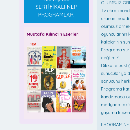
OLUMSUZ ÖRN
SERTİFİKALI NLP
Tv ekranlarında
PROGRAMLARI
aranan maddi ş
olumsuz örnek
Mustafa Kılınç'ın Eserleri
oyuncularının
kalıplarının s
Programa sürek
değil mi?
Dikkatle baktı
sunucular ya d
sonucunu herke
Programa katıl
kandırmaca oy
medyada takipç
yaşama küsen k
PROGRAM NE 