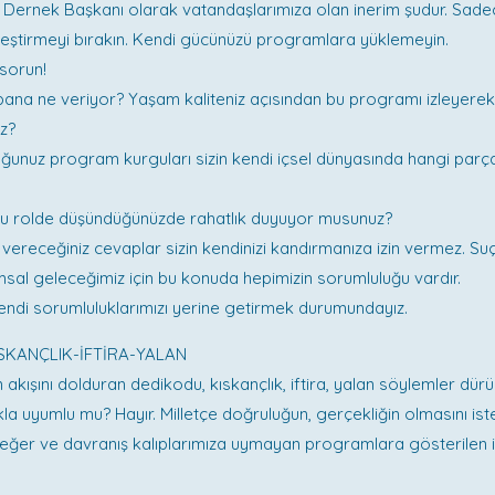
 Dernek Başkanı olarak vatandaşlarımıza olan inerim şudur. Sade
leştirmeyi bırakın. Kendi gücünüzü programlara yüklemeyin.
 sorun!
ana ne veriyor? Yaşam kaliteniz açısından bu programı izleyerek
z?
uğunuz program kurguları sizin kendi içsel dünyasında hangi parç
 bu rolde düşündüğünüzde rahatlık duyuyor musunuz?
 vereceğiniz cevaplar sizin kendinizi kandırmanıza izin vermez. 
umsal geleceğimiz için bu konuda hepimizin sorumluluğu vardır.
kendi sorumluluklarımızı yerine getirmek durumundayız.
SKANÇLIK-İFTİRA-YALAN
akışını dolduran dedikodu, kıskançlık, iftira, yalan söylemler dür
kla uyumlu mu? Hayır. Milletçe doğruluğun, gerçekliğin olmasını iste
eğer ve davranış kalıplarımıza uymayan programlara gösterilen il