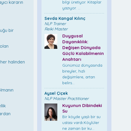
yıcı kararın
bilgi üretiyor. Kitaplar
yazıyor. ...
Sevda Kangal Kılınç
NLP Trainer
Reiki Master
uğu bir
Duygusal
Dayanıklılık:
 olan
Değişen Dünyada
Güçlü Kalabilmenin
Anahtarı
 her halinden
Günümüz dünyasında
bireyler, hızlı
değişimlere, artan
belirs...
 olmanın
Aysel Çiçek
NLP Master Practitioner
Kuyunun Dibindeki
llik
Su
lardan
Bir köyde yaşlı bir su
ustası vardı.Köylüler
ne zaman bir ku...