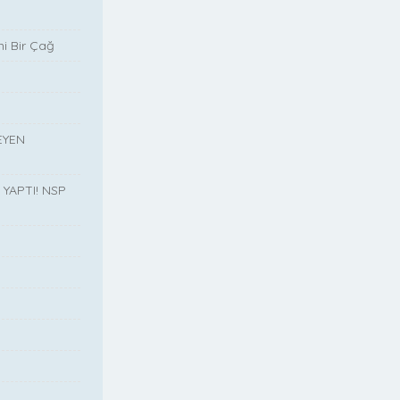
i Bir Çağ
EYEN
YAPTI! NSP
”