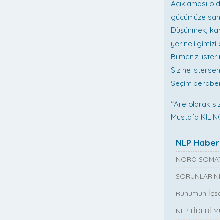
Açıklaması ol
gücümüze sah
Düşünmek, kara
yerine ilgimizi
Bilmenizi isteri
Siz ne isterse
Seçim beraberi
“Aile olarak si
Mustafa KILIN
NLP Haberl
NÖRO SOMAT
SORUNLARINI
Ruhumun İçse
NLP LİDERİ 