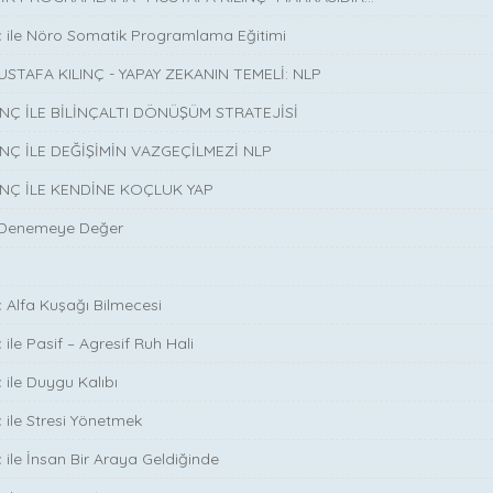
ç ile Nöro Somatik Programlama Eğitimi
USTAFA KILINÇ - YAPAY ZEKANIN TEMELİ: NLP
INÇ İLE BİLİNÇALTI DÖNÜŞÜM STRATEJİSİ
INÇ İLE DEĞİŞİMİN VAZGEÇİLMEZİ NLP
INÇ İLE KENDİNE KOÇLUK YAP
 Denemeye Değer
ç Alfa Kuşağı Bilmecesi
 ile Pasif – Agresif Ruh Hali
 ile Duygu Kalıbı
ç ile Stresi Yönetmek
ç ile İnsan Bir Araya Geldiğinde