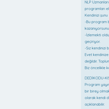
NLP Uzmanları
programları e
Kendinizi şunu
-Bu program b
kazanıyorsunu
-İzlemekti old
geçiriyor.
-Siz kendinizi
Evet kendinize
değildir. Topl
Biz öncelikle 
DEDİKODU-KI
Program yayın 
bir birey olma
olarak kendi d
açıklanabilir.