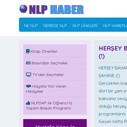
NE NLP
NEREDE NLP
NLP LİNKLERİ
NLP HABERL
HERŞEY 
Kitap Önerileri
(!)
Basından Seçmeler
HERŞEY BAHA
TV'den Seçmeler
ŞAHANE (!)
Gerçekten inanı
Hayata Yön Veren
dört bir yanı e
Hikayeler
baksanız seviy
NLPDAP ile Öğrenci-İş
olduğu herşey
Yaşam-Başarı Programı
programlarını
Geçen hafta Ra