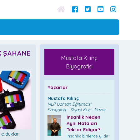
K ŞAHANE
Mustafa Kılınç
Biyografisi
Yazarlar
Mustafa Kılınç
NLP Uzman Eğitimcisi
Sosyolog - Siyasi Koç - Yazar
İnsanlık Neden
Aynı Hataları
Tekrar Ediyor?
oldukları
İnsanlık binlerce yıldır