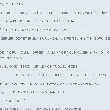
INÇ MARKASI NSP
 Programlama: Zihinsel Dönüşümde Mustafa Kılınç Öncülüğünde Yen
USTAFA KILINÇ'TAN TÜRKİYE' DE BİR İLK DAHA
İŞİM NSP “NÖRO SOMATİK PROGRAMLAMA”
EĞERLER, ÖZ-YETERLİLİK KURUMSAL ve BİREYSEL HAYATIN GÖRÜNM
 DENİYORUM OLMUYOR! BENİ ANLAMIYOR!” ÇÜNKÜ SEN YAPMADIN O 
AVCIYI YAKALA
ÜNÜ DİKEN TERZİ: NSP İLE KONTROL ELİMİZDE
İSEL-KURUMSAL DEĞİŞİM VE GELİŞİM YOLCULUĞUNUN TEMELİ “NLP
İR İLK “MUSTAFA KILINÇ” İLE NÖRO SOMATİK PROGRAMLAMA
LINÇ İLE NÖRO SOMATİK PROGRAMLAMA
DE KULLANILIR?
K PROGRAMLAMA “MUSTAFA KILINÇ” MARKASIDIR…