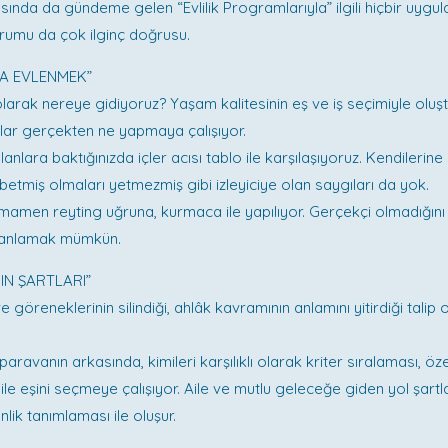
nda da gündeme gelen “Evlilik Programlarıyla” ilgili hiçbir uygula
rumu da çok ilginç doğrusu.
A EVLENMEK”
larak nereye gidiyoruz? Yaşam kalitesinin eş ve iş seçimiyle oluşt
lar gerçekten ne yapmaya çalışıyor.
nlara baktığınızda içler acısı tablo ile karşılaşıyoruz. Kendilerine
ybetmiş olmaları yetmezmiş gibi izleyiciye olan saygıları da yok.
mamen reyting uğruna, kurmaca ile yapılıyor. Gerçekçi olmadığını
a anlamak mümkün.
IN ŞARTLARI”
 göreneklerinin silindiği, ahlâk kavramının anlamını yitirdiği talip
 paravanın arkasında, kimileri karşılıklı olarak kriter sıralaması, öze
ile eşini seçmeye çalışıyor. Aile ve mutlu geleceğe giden yol şart
lik tanımlaması ile oluşur.