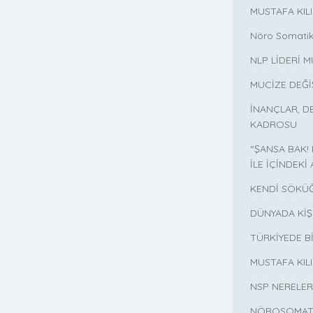
MUSTAFA KIL
Nöro Somatik
NLP LİDERİ M
MUCİZE DEĞ
İNANÇLAR, D
KADROSU
“ŞANSA BAK!
İLE İÇİNDEKİ 
KENDİ SÖKÜĞ
DÜNYADA KİŞ
TÜRKİYEDE B
MUSTAFA KI
NSP NERELER
NÖROSOMATİ