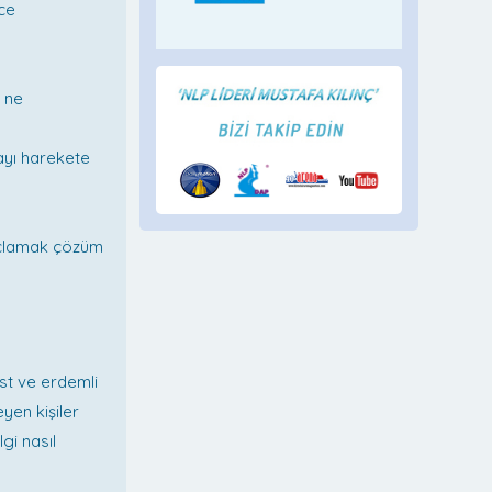
ce
 ne
ayı harekete
Suçlamak çözüm
üst ve erdemli
yen kişiler
gi nasıl