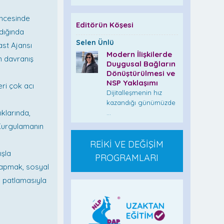
 öncesinde
Editörün Köşesi
dığında
Selen Ünlü
st Ajansı
Modern İlişkilerde
n davranış
Duygusal Bağların
Dönüştürülmesi ve
NSP Yaklaşımı
ri çok acı
Dijitalleşmenin hız
kazandığı günümüzde
klarında,
...
 Kurgulamanın
REİKİ VE DEĞİŞİM
ışla
PROGRAMLARI
yapmak, sosyal
n patlamasıyla