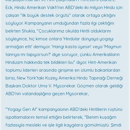
Eck, Hindu Amerikan Vakfı'nın ABD'deki iki milyon Hindu için
çalışan "ilk büyük destek örgütü" olarak ortaya çıktığını
söylüyor. Kampanyanın umduğundan fazla ilgi çektiğini
belirten Shukla, "Çocuklarımız okulda Hintli olduklarını
söyleyince, hiç kimse onlara 'Hindular dünyaya yogayı
armağan etti' demiyor. 'Hangi kasta üyesin' veya 'Maymun
tanrıya mı tapıyorsun?' diye soruyor, çünkü Amerikalıların
Hinduizm hakkında tek bildikleri bu" diyor. Hint-Amerikan
toplumu liderleri arasında girişime en olumlu bakanlardan
birisi, New York'taki Kuzey Amerika Hindu Tapınağı Derneği
Başkanı Doktor Uma V. Mysorekar. Göçmen olarak geldiği
ABD'nin vatandaşlığına geçen Mysorekar,
"Yogayı Geri Al" kampanyasının ABD'deki Hintlilerin rüştünü
ispatlamalarını temsil ettiğini belirterek, "Benim kuşağım
fazlasıyla mesleki ve işle ilgili kaygılara gömülmüştü. Şimdi