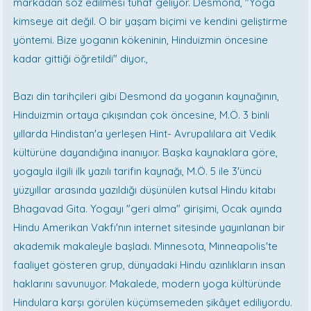
markadan söz edilmesi tuhaf geliyor. Desmond, "Yoga
kimseye ait değil. O bir yaşam biçimi ve kendini geliştirme
yöntemi. Bize yoganın kökeninin, Hinduizmin öncesine
kadar gittiği öğretildi" diyor.,
Bazı din tarihçileri gibi Desmond da yoganın kaynağının,
Hinduizmin ortaya çıkışından çok öncesine, M.Ö. 3 binli
yıllarda Hindistan'a yerleşen Hint- Avrupalılara ait Vedik
kültürüne dayandığına inanıyor. Başka kaynaklara göre,
yogayla ilgili ilk yazılı tarifin kaynağı, M.Ö. 5 ile 3'üncü
yüzyıllar arasında yazıldığı düşünülen kutsal Hindu kitabı
Bhagavad Gita. Yogayı "geri alma" girişimi, Ocak ayında
Hindu Amerikan Vakfı'nın internet sitesinde yayınlanan bir
akademik makaleyle başladı. Minnesota, Minneapolis'te
faaliyet gösteren grup, dünyadaki Hindu azınlıkların insan
haklarını savunuyor. Makalede, modern yoga kültüründe
Hindulara karşı görülen küçümsemeden şikâyet ediliyordu.