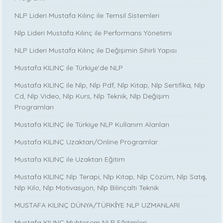
NLP Lideri Mustafa Kılınç ile Temsil Sistemleri
Nlp Lideri Mustafa Kılınç ile Performans Yönetimi
NLP Lideri Mustafa Kılınç ile Değişimin Sihirli Yapısı
Mustafa KILINÇ ile Türkiye’de NLP
Mustafa KILINÇ ile Nlp, Nlp Pdf, Nlp Kitap, Nlp Sertifika, Nlp
Cd, Nlp Video, Nlp Kurs, Nlp Teknik, Nlp Değişim
Programları
Mustafa KILINÇ ile Türkiye NLP Kullanım Alanları
Mustafa KILINÇ Uzaktan/Online Programlar
Mustafa KILINÇ ile Uzaktan Eğitim
Mustafa KILINÇ Nlp Terapi, Nlp Kitap, Nlp Çözüm, Nlp Satış,
Nlp Kilo, Nlp Motivasyon, Nlp Bilinçaltı Teknik
MUSTAFA KILINÇ DÜNYA/TÜRKİYE NLP UZMANLARI
Mustafa KILINÇ Muhteşem NLP Eğitimleri