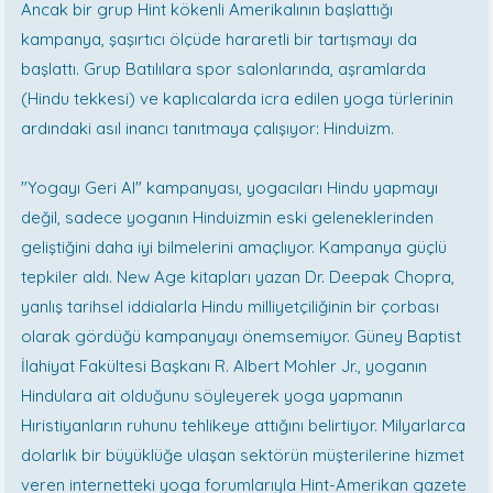
Ancak bir grup Hint kökenli Amerikalının başlattığı
kampanya, şaşırtıcı ölçüde hararetli bir tartışmayı da
başlattı. Grup Batılılara spor salonlarında, aşramlarda
(Hindu tekkesi) ve kaplıcalarda icra edilen yoga türlerinin
ardındaki asıl inancı tanıtmaya çalışıyor: Hinduizm.
"Yogayı Geri Al" kampanyası, yogacıları Hindu yapmayı
değil, sadece yoganın Hinduizmin eski geleneklerinden
geliştiğini daha iyi bilmelerini amaçlıyor. Kampanya güçlü
tepkiler aldı. New Age kitapları yazan Dr. Deepak Chopra,
yanlış tarihsel iddialarla Hindu milliyetçiliğinin bir çorbası
olarak gördüğü kampanyayı önemsemiyor. Güney Baptist
İlahiyat Fakültesi Başkanı R. Albert Mohler Jr., yoganın
Hindulara ait olduğunu söyleyerek yoga yapmanın
Hıristiyanların ruhunu tehlikeye attığını belirtiyor. Milyarlarca
dolarlık bir büyüklüğe ulaşan sektörün müşterilerine hizmet
veren internetteki yoga forumlarıyla Hint-Amerikan gazete