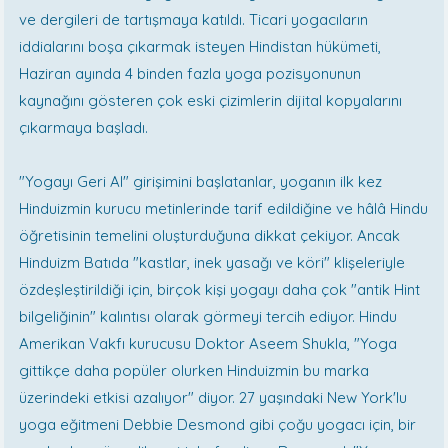
ve dergileri de tartışmaya katıldı. Ticari yogacıların
iddialarını boşa çıkarmak isteyen Hindistan hükümeti,
Haziran ayında 4 binden fazla yoga pozisyonunun
kaynağını gösteren çok eski çizimlerin dijital kopyalarını
çıkarmaya başladı.
"Yogayı Geri Al" girişimini başlatanlar, yoganın ilk kez
Hinduizmin kurucu metinlerinde tarif edildiğine ve hâlâ Hindu
öğretisinin temelini oluşturduğuna dikkat çekiyor. Ancak
Hinduizm Batıda "kastlar, inek yasağı ve köri" klişeleriyle
özdeşleştirildiği için, birçok kişi yogayı daha çok "antik Hint
bilgeliğinin" kalıntısı olarak görmeyi tercih ediyor. Hindu
Amerikan Vakfı kurucusu Doktor Aseem Shukla, "Yoga
gittikçe daha popüler olurken Hinduizmin bu marka
üzerindeki etkisi azalıyor" diyor. 27 yaşındaki New York'lu
yoga eğitmeni Debbie Desmond gibi çoğu yogacı için, bir