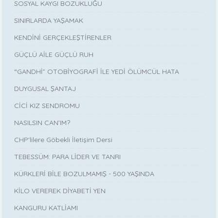
SOSYAL KAYGI BOZUKLUĞU
SINIRLARDA YAŞAMAK
KENDİNİ GERÇEKLEŞTİRENLER
GÜÇLÜ AİLE GÜÇLÜ RUH
“GANDHİ” OTOBİYOGRAFİ İLE YEDİ ÖLÜMCÜL HATA
DUYGUSAL ŞANTAJ
CİCİ KIZ SENDROMU
NASILSIN CAN’IM?
CHP'lilere Göbekli İletişim Dersi
TEBESSÜM: PARA LİDER VE TANRI
KÜRKLERİ BİLE BOZULMAMIŞ - 500 YAŞINDA
KİLO VEREREK DİYABETİ YEN
KANGURU KATLİAMI