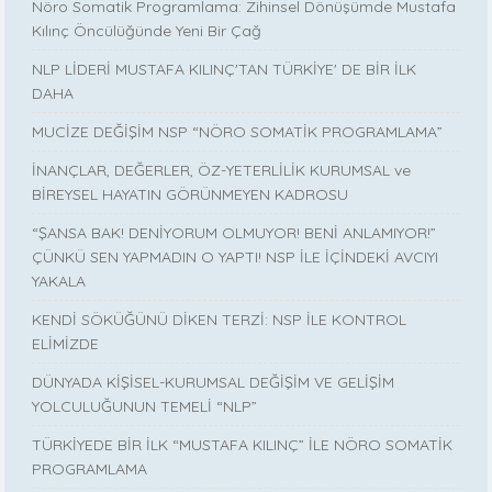
Nöro Somatik Programlama: Zihinsel Dönüşümde Mustafa
Kılınç Öncülüğünde Yeni Bir Çağ
NLP LİDERİ MUSTAFA KILINÇ'TAN TÜRKİYE' DE BİR İLK
DAHA
MUCİZE DEĞİŞİM NSP “NÖRO SOMATİK PROGRAMLAMA”
İNANÇLAR, DEĞERLER, ÖZ-YETERLİLİK KURUMSAL ve
BİREYSEL HAYATIN GÖRÜNMEYEN KADROSU
“ŞANSA BAK! DENİYORUM OLMUYOR! BENİ ANLAMIYOR!”
ÇÜNKÜ SEN YAPMADIN O YAPTI! NSP İLE İÇİNDEKİ AVCIYI
YAKALA
KENDİ SÖKÜĞÜNÜ DİKEN TERZİ: NSP İLE KONTROL
ELİMİZDE
DÜNYADA KİŞİSEL-KURUMSAL DEĞİŞİM VE GELİŞİM
YOLCULUĞUNUN TEMELİ “NLP”
TÜRKİYEDE BİR İLK “MUSTAFA KILINÇ” İLE NÖRO SOMATİK
PROGRAMLAMA