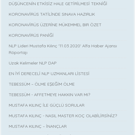
DÜŞÜNCENİN ETKİSİZ HALE GETİRİLMESİ TEKNİĞİ
KORONAVİRÜS TATİLİNDE SINAVA HAZIRLIK
KORONAVİRÜS ÜZERİNE MÜKEMMEL BIR ÖZET
KORONAVİRÜS PANİĞİ
NLP Lideri Mustafa Kılınç '11.03.2020' Alfa Haber Ajansı
Röportajı
Uzak Kelimeler NLP DAP
EN İYİ DERECELİ NLP UZMANLARI LİSTESİ
TEBESSÜM – ÖLME EŞEĞİM ÖLME
TEBESSÜM - AFFETMEYE HAKKIN VAR MI?
MUSTAFA KILINÇ İLE GÜÇLÜ SORULAR
MUSTAFA KILINÇ - NASIL MASTER KOÇ OLABİLİRSİNİZ?
MUSTAFA KILINÇ – İNANÇLAR