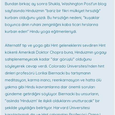
Bundan birkaç ay sonra Shukla, Washington Post'un blog
sayfasında Hinduizmin "bariz bir fikri mülkiyet hırsızlığı"
kurbanı olduğunu yazdı. Bu hırsızlığın nedeni, "kuşaklar
boyunca dinin ruhani zenginliğini kaba ticari hırslarına
kurban eden" Hindu yoga eğitmenleriydi.
Alternatif tıp ve yoga gibi Hint geleneklerini sevdiren Hint
kökenli Amerikalı Doktor Chopra buna, Hinduizmin yogayı
sahiplenemeyecek kadar "dar görüşlü" olduğunu
söyleyerek cevap verdi. Colorado Üniversitesi'nden hint
dinleri profesörü Loriliai Biernacki bu tartışmanın
meditasyon, karma inancı, reenkarnasyon ve hatta ölü
yakma gibi Hindu kavramlarına dair önemli soruları
gündeme getirdiğini söylüyor. Biernacki bu unsurların,
"aslında 'Hinduizm' ile ilişkili olduklarını unutturacak" bir
şekilde yayıldığını belirtiyor. Harvard Üniversitesi
karşılaştırmalı din ve Hint çalışmaları Profesörü Diana L.