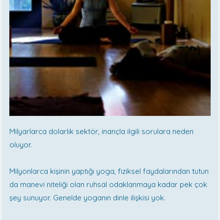
Milyarlarca dolarlık sektör, inançla ilgili sorulara neden
oluyor.
Milyonlarca kişinin yaptığı yoga, fiziksel faydalarından tutun
da manevi niteliği olan ruhsal odaklanmaya kadar pek çok
şey sunuyor. Genelde yoganın dinle ilişkisi yok.