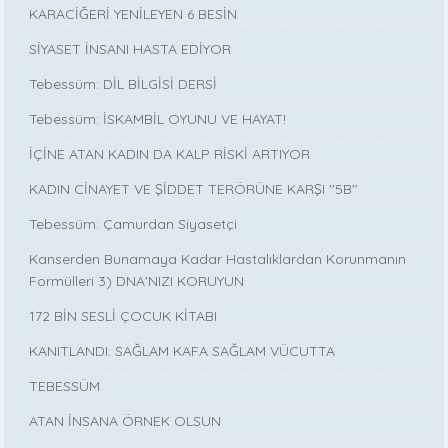
KARACİĞERİ YENİLEYEN 6 BESİN
SİYASET İNSANI HASTA EDİYOR
Tebessüm: DİL BİLGİSİ DERSİ
Tebessüm: İSKAMBİL OYUNU VE HAYAT!
İÇİNE ATAN KADIN DA KALP RİSKİ ARTIYOR
KADIN CİNAYET VE ŞİDDET TERÖRÜNE KARŞI ''5B''
Tebessüm: Çamurdan Siyasetçi
Kanserden Bunamaya Kadar Hastalıklardan Korunmanın
Formülleri 3) DNA'NIZI KORUYUN
172 BİN SESLİ ÇOCUK KİTABI
KANITLANDI: SAĞLAM KAFA SAĞLAM VÜCUTTA
TEBESSÜM
ATAN İNSANA ÖRNEK OLSUN