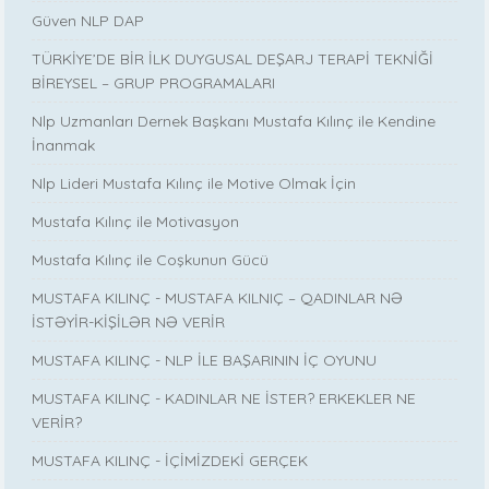
Güven NLP DAP
TÜRKİYE’DE BİR İLK DUYGUSAL DEŞARJ TERAPİ TEKNİĞİ
BİREYSEL – GRUP PROGRAMALARI
Nlp Uzmanları Dernek Başkanı Mustafa Kılınç ile Kendine
İnanmak
Nlp Lideri Mustafa Kılınç ile Motive Olmak İçin
Mustafa Kılınç ile Motivasyon
Mustafa Kılınç ile Coşkunun Gücü
MUSTAFA KILINÇ - MUSTAFA KILNIÇ – QADINLAR NƏ
İSTƏYİR-KİŞİLƏR NƏ VERİR
MUSTAFA KILINÇ - NLP İLE BAŞARININ İÇ OYUNU
MUSTAFA KILINÇ - KADINLAR NE İSTER? ERKEKLER NE
VERİR?
MUSTAFA KILINÇ - İÇİMİZDEKİ GERÇEK