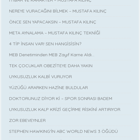
İTİBAR VE KARAKTER – MUSTAFA KILINÇ
NEREYE VURACAĞINI BİLMEK – MUSTAFA KILINÇ
ÖNCE SEN YAPACAKSIN – MUSTAFA KILINÇ
META AYNALAMA – MUSTAFA KILINÇ TEKNİĞİ
4 TİP İNSAN VAR! SEN HANGİSİSİN?
MEB Denetiminden MEB Zayıf Karne Aldı…
TEK ÇOCUKLAR OBEZİTEYE DAHA YAKIN
UYKUSUZLUK KALBİ VURUYOR
YÜZÜĞÜ ARARKEN HAZİNE BULDULAR
DOKTORUNUZ DİYOR Kİ – SPOR SONRASI BADEM
UYKUSUZLUK KALP KRİZİ GEÇİRME RİSKİNİ ARTIRIYOR
ZOR EBEVEYNLER
STEPHEN HAWKING‘İN ABC WORLD NEWS 3 ÖĞÜDÜ