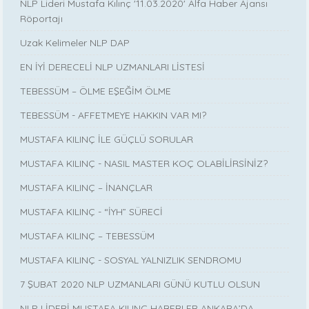
NLP Lideri Mustafa Kılınç '11.03.2020' Alfa Haber Ajansı
Röportajı
Uzak Kelimeler NLP DAP
EN İYİ DERECELİ NLP UZMANLARI LİSTESİ
TEBESSÜM – ÖLME EŞEĞİM ÖLME
TEBESSÜM - AFFETMEYE HAKKIN VAR MI?
MUSTAFA KILINÇ İLE GÜÇLÜ SORULAR
MUSTAFA KILINÇ - NASIL MASTER KOÇ OLABİLİRSİNİZ?
MUSTAFA KILINÇ – İNANÇLAR
MUSTAFA KILINÇ - “İYH” SÜRECİ
MUSTAFA KILINÇ – TEBESSÜM
MUSTAFA KILINÇ - SOSYAL YALNIZLIK SENDROMU
7 ŞUBAT 2020 NLP UZMANLARI GÜNÜ KUTLU OLSUN
NLP LİDERİ MUSTAFA KILINÇ HABERLER ANKARA’DA