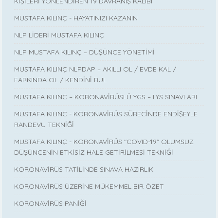
KİŞİLERİ YÖNLENDİREN 19 DAVRANIŞ KALIBI
MUSTAFA KILINÇ - HAYATINIZI KAZANIN
NLP LİDERİ MUSTAFA KILINÇ
NLP MUSTAFA KILINÇ – DÜŞÜNCE YÖNETİMİ
MUSTAFA KILINÇ NLPDAP – AKILLI OL / EVDE KAL /
FARKINDA OL / KENDİNİ BUL
MUSTAFA KILINÇ – KORONAVİRÜSLÜ YGS – LYS SINAVLARI
MUSTAFA KILINÇ - KORONAVİRÜS SÜRECİNDE ENDİŞEYLE
RANDEVU TEKNİĞİ
MUSTAFA KILINÇ - KORONAVİRÜS "COVID-19" OLUMSUZ
DÜŞÜNCENİN ETKİSİZ HALE GETİRİLMESİ TEKNİĞİ
KORONAVİRÜS TATİLİNDE SINAVA HAZIRLIK
KORONAVİRÜS ÜZERİNE MÜKEMMEL BIR ÖZET
KORONAVİRÜS PANİĞİ