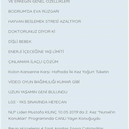
VE ERKEĞİN GENEL ÖZELLİKLERİ
BODRUM’DA EVA RÜZGARI
HAYVAN BESLEMEK STRESİ AZALTIYOR
DOKTORUNUZ DİYOR Kİ
DİŞLİ BEBEK
ENERJİ İÇECEĞİNE YAŞ LİMİTİ
ÇINLAMAYA İLAÇLI ÇÖZÜM
Kolon Kanserine Karşı: Haftada İki Kez Yoğurt Tüketin
VİDEO OYUN BAĞIMLILIĞI KUMAR GİBİ
UZUN YAŞAMIN GENİ BULUNDU
LGS - YKS SINAVINDA HEYECAN
NLP Lideri Mustafa KILINÇ 10.05.2019’da 2. Kez “Nursel’in
Konukları” Programında CANLI Yayın Konuğuydu
Beyin Hücrelerini 4 Saat Aradan Sonra Çalıştırdılar