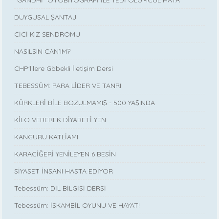
“GANDHİ” OTOBİYOGRAFİ İLE YEDİ ÖLÜMCÜL HATA
DUYGUSAL ŞANTAJ
CİCİ KIZ SENDROMU
NASILSIN CAN’IM?
CHP'lilere Göbekli İletişim Dersi
TEBESSÜM: PARA LİDER VE TANRI
KÜRKLERİ BİLE BOZULMAMIŞ - 500 YAŞINDA
KİLO VEREREK DİYABETİ YEN
KANGURU KATLİAMI
KARACİĞERİ YENİLEYEN 6 BESİN
SİYASET İNSANI HASTA EDİYOR
Tebessüm: DİL BİLGİSİ DERSİ
Tebessüm: İSKAMBİL OYUNU VE HAYAT!