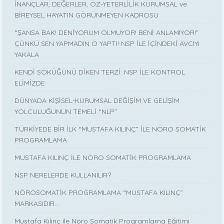
İNANÇLAR, DEĞERLER, ÖZ-YETERLİLİK KURUMSAL ve
BİREYSEL HAYATIN GÖRÜNMEYEN KADROSU
“ŞANSA BAK! DENİYORUM OLMUYOR! BENİ ANLAMIYOR!”
ÇÜNKÜ SEN YAPMADIN O YAPTI! NSP İLE İÇİNDEKİ AVCIYI
YAKALA
KENDİ SÖKÜĞÜNÜ DİKEN TERZİ: NSP İLE KONTROL
ELİMİZDE
DÜNYADA KİŞİSEL-KURUMSAL DEĞİŞİM VE GELİŞİM
YOLCULUĞUNUN TEMELİ “NLP”
TÜRKİYEDE BİR İLK “MUSTAFA KILINÇ” İLE NÖRO SOMATİK
PROGRAMLAMA
MUSTAFA KILINÇ İLE NÖRO SOMATİK PROGRAMLAMA
NSP NERELERDE KULLANILIR?
NÖROSOMATİK PROGRAMLAMA “MUSTAFA KILINÇ”
MARKASIDIR…
Mustafa Kılınç ile Nöro Somatik Programlama Eğitimi