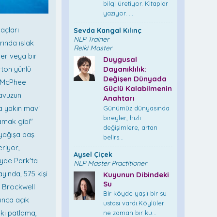
bilgi üretiyor. Kitaplar
yazıyor. ...
açları
Sevda Kangal Kılınç
NLP Trainer
rında ıslak
Reiki Master
ler veya bir
Duygusal
rton yünlü
Dayanıklılık:
Değişen Dünyada
ie McPhee
Güçlü Kalabilmenin
havuzun
Anahtarı
ra yakın mavi
Günümüz dünyasında
bireyler, hızlı
amak gibi"
değişimlere, artan
 yağışa baş
belirs...
eriyor,
Aysel Çiçek
yde Park'ta
NLP Master Practitioner
yında, 575 kişi
Kuyunun Dibindeki
Su
. Brockwell
Bir köyde yaşlı bir su
unca açık
ustası vardı.Köylüler
eki patlama,
ne zaman bir ku...