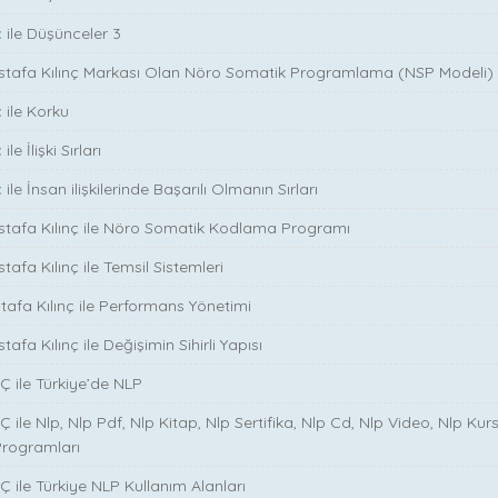
ç ile Düşünceler 3
ustafa Kılınç Markası Olan Nöro Somatik Programlama (NSP Modeli)
 ile Korku
le İlişki Sırları
ile İnsan ilişkilerinde Başarılı Olmanın Sırları
stafa Kılınç ile Nöro Somatik Kodlama Programı
tafa Kılınç ile Temsil Sistemleri
stafa Kılınç ile Performans Yönetimi
tafa Kılınç ile Değişimin Sihirli Yapısı
̧ ile Türkiye’de NLP
̧ ile Nlp, Nlp Pdf, Nlp Kitap, Nlp Sertifika, Nlp Cd, Nlp Video, Nlp Kurs
Programları
̧ ile Türkiye NLP Kullanım Alanları