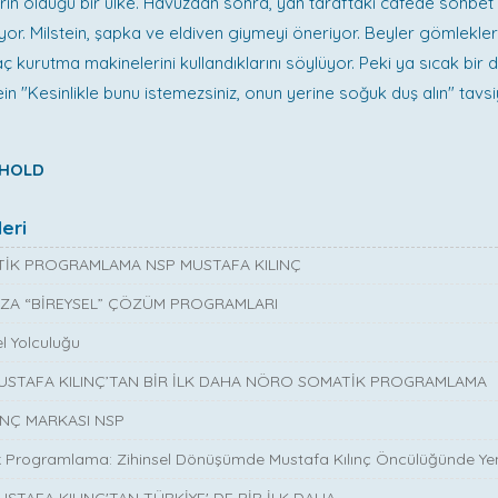
rin olduğu bir ülke. Havuzdan sonra, yan taraftaki cafede sohbet 
yor. Milstein, şapka ve eldiven giymeyi öneriyor. Beyler gömlekle
aç kurutma makinelerini kullandıklarını söylüyor. Peki ya sıcak bir 
tein "Kesinlikle bunu istemezsiniz, onun yerine soğuk duş alın" tavs
NHOLD
eri
İK PROGRAMLAMA NSP MUSTAFA KILINÇ
ZA “BİREYSEL” ÇÖZÜM PROGRAMLARI
l Yolculuğu
MUSTAFA KILINÇ’TAN BİR İLK DAHA NÖRO SOMATİK PROGRAMLAMA
INÇ MARKASI NSP
 Programlama: Zihinsel Dönüşümde Mustafa Kılınç Öncülüğünde Yen