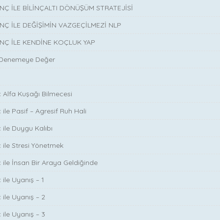
INÇ İLE BİLİNÇALTI DÖNÜŞÜM STRATEJİSİ
INÇ İLE DEĞİŞİMİN VAZGEÇİLMEZİ NLP
INÇ İLE KENDİNE KOÇLUK YAP
 Denemeye Değer
ç Alfa Kuşağı Bilmecesi
 ile Pasif – Agresif Ruh Hali
 ile Duygu Kalıbı
ç ile Stresi Yönetmek
ç ile İnsan Bir Araya Geldiğinde
 ile Uyanış – 1
 ile Uyanış – 2
 ile Uyanış – 3