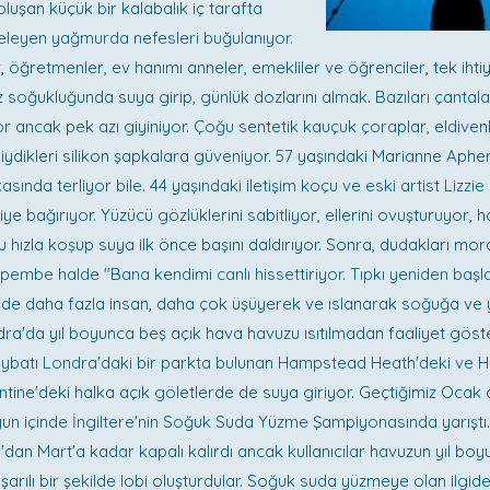
luşan küçük bir kalabalık iç tarafta
seleyen yağmurda nefesleri buğulanıyor.
 öğretmenler, ev hanımı anneler, emekliler ve öğrenciler, tek ihtiy
soğukluğunda suya girip, günlük dozlarını almak. Bazıları çantala
r ancak pek azı giyiniyor. Çoğu sentetik kauçuk çoraplar, eldiven
 giydikleri silikon şapkalara güveniyor. 57 yaşındaki Marianne Aphe
sında terliyor bile. 44 yaşındaki iletişim koçu ve eski artist Lizz
ye bağırıyor. Yüzücü gözlüklerini sabitliyor, ellerini ovuşturuyor, 
 hızla koşup suya ilk önce başını daldırıyor. Sonra, dudakları mo
embe halde "Bana kendimi canlı hissettiriyor. Tıpkı yeniden başl
re'de daha fazla insan, daha çok üşüyerek ve ıslanarak soğuğa ve
ndra'da yıl boyunca beş açık hava havuzu ısıtılmadan faaliyet göst
eybatı Londra'daki bir parkta bulunan Hampstead Heath'deki ve H
tine'deki halka açık göletlerde de suya giriyor. Geçtiğimiz Ocak a
un içinde İngiltere'nin Soğuk Suda Yüzme Şampiyonasında yarıştı
dan Mart'a kadar kapalı kalırdı ancak kullanıcılar havuzun yıl boy
şarılı bir şekilde lobi oluşturdular. Soğuk suda yüzmeye olan ilgid