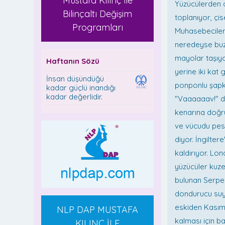
Mustafa Kılınç ile
Yüzücülerden o
Bilinçaltı Değişim
toplanıyor, çi
Programları
Muhasebeciler,
neredeyse buz 
mayolar taşıyo
Haftanın Sözü
yerine iki kat
İnsan düşündüğü
ponponlu şapka
kadar güçlü inandığı
kadar değerlidir.
"Vaaaaaav!" di
kenarına doğru
ve vücudu pesp
diyor. İngilte
kaldırıyor. Lo
yüzücüler kuz
bulunan Serpen
dondurucu suy
eskiden Kasım'
NLP DAP MUSTAFA
kalması için ba
KILINÇ İLE