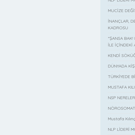
NLP LİDERİ M
MUCİZE DEĞ
İNANÇLAR, D
KADROSU
“ŞANSA BAK!
İLE İÇİNDEKİ 
KENDİ SÖKÜĞ
DÜNYADA KİŞ
TÜRKİYEDE B
MUSTAFA KI
NSP NERELER
NÖROSOMATİ
Mustafa Kılın
NLP LİDERİ M