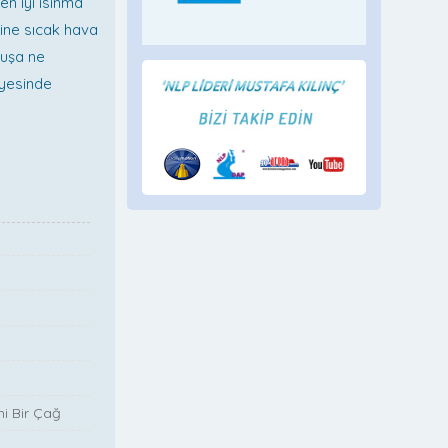
en iyi ısınma
rine sıcak hava
duşa ne
iyesinde
i Bir Çağ