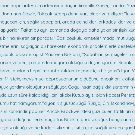
nların popülaritesinin artmasına dayandırılabilir. Güney Londra Y
ü Jonathan Cowie, "birçok sebep daha var,"diyor ve ekliyor: "İns
eyecan için, sağlık sebepleri, orada edindikleri arkadaşlıklar v
yapıyorlar. Fakat bu aynı zamanda doğayla daha yakın bir ilişki k
 bir hareketin bir parçası." Bazı coşkulu kimseler maddi mutlulu
etmelerini sağlayan bu hareketin ekonomik problemlerle destekle
aşındaki psikoterapist Maureen Ni Fiann, "Sabahları şemsiyelerin a
yorum ve ben, çantamda mayom olduğunu düşünüyorum. Sudaki y
 hava, bunların hepsi monotonluktan kaçmak için bir şans"diyor. 6
n Milstein, mevsimsel depresyonunun olduğunu, ancak artık atlat
 büyük yardımı olduğunu ı söylüyor. Çoğu insan bağışıklık sisteminin
uda uzun süre kalabildiği için lakabı Kutup ayısı olan kocası Peret
mü hatırlamıyorum."diyor. Kış yüzücülüğü Rusya, Çin, İskandinav
uzun zamandır popüler. Ancak Brockwell'deki yüzücüler, tattıkları a
r yönü olduğunu ileri sürüyorlar. Nitekim burası soğuk banyoların ya
parçası olduğu ve ne kadar ısıtırsanız ısıtın yine soğuk ve cereyan