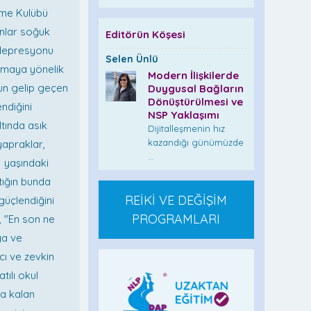
üzme Kulübü
anlar soğuk
Editörün Köşesi
e depresyonu
Selen Ünlü
urmaya yönelik
Modern İlişkilerde
ğun gelip geçen
Duygusal Bağların
Dönüştürülmesi ve
ndiğini
NSP Yaklaşımı
ltında asık
Dijitalleşmenin hız
kazandığı günümüzde
apraklar,
...
1 yaşındaki
tığın bunda
REİKİ VE DEĞİŞİM
 güçlendiğini
PROGRAMLARI
z, "En son ne
ya ve
cı ve zevkin
tılı okul
da kalan