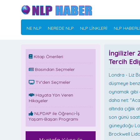
NE NLP
NEREDE NLP
NLP LİNKLERİ
NLP HABERL
İngilizle
Kitap Önerileri
Tercih Edi
Basından Seçmeler
Londra - Liz B
TV'den Seçmeler
düşmeye benze
oynamak gibi 
Hayata Yön Veren
daha net: "Aca
Hikayeler
altında çığlık 
NLPDAP ile Öğrenci-İş
son günü saat 
Yaşam-Başarı Programı
güneydoğu Lon
Brockwell Lido