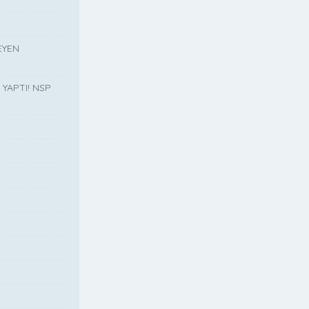
EYEN
YAPTI! NSP
”