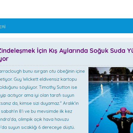
ERİ
r Zindeleşmek İçin Kış Aylarında Soğuk Suda 
yor
arraclough bunu ısırgan otu öbeğinin içine
tiyor. Guy Wickett eldivensiz kartopu
olduğunu söylüyor. Timothy Sutton ise
yip acıtıyor ama iyi olan tarafı suyun
atsanız da, kimse sizi duyamaz." Aralık'ın
sabah'ın 8'i ve bu mevsimde ilk kez
dra'da, olimpik açık hava havuzu
'da suyun sıcaklığı 6 dereceye düştü.