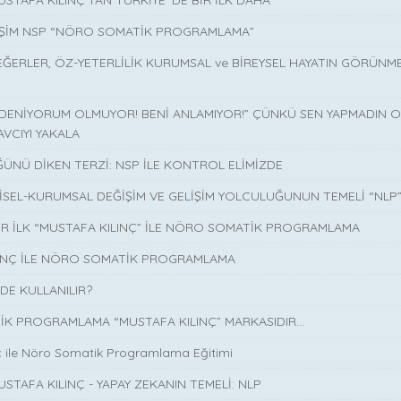
USTAFA KILINÇ'TAN TÜRKİYE' DE BİR İLK DAHA
İŞİM NSP “NÖRO SOMATİK PROGRAMLAMA”
EĞERLER, ÖZ-YETERLİLİK KURUMSAL ve BİREYSEL HAYATIN GÖRÜNM
 DENİYORUM OLMUYOR! BENİ ANLAMIYOR!” ÇÜNKÜ SEN YAPMADIN O 
AVCIYI YAKALA
ÜNÜ DİKEN TERZİ: NSP İLE KONTROL ELİMİZDE
İSEL-KURUMSAL DEĞİŞİM VE GELİŞİM YOLCULUĞUNUN TEMELİ “NLP
İR İLK “MUSTAFA KILINÇ” İLE NÖRO SOMATİK PROGRAMLAMA
LINÇ İLE NÖRO SOMATİK PROGRAMLAMA
DE KULLANILIR?
K PROGRAMLAMA “MUSTAFA KILINÇ” MARKASIDIR…
ç ile Nöro Somatik Programlama Eğitimi
USTAFA KILINÇ - YAPAY ZEKANIN TEMELİ: NLP