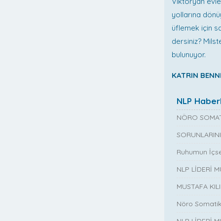
Viktoryan evle
yollarına dönü
üflemek için s
dersiniz? Mils
bulunuyor.
KATRIN BEN
NLP Haberl
NÖRO SOMAT
SORUNLARINI
Ruhumun İçse
NLP LİDERİ 
MUSTAFA KIL
Nöro Somatik