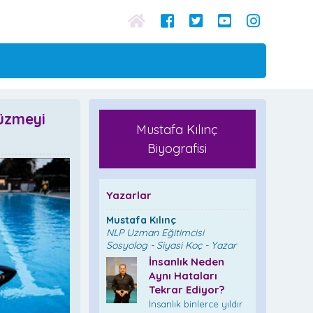
Yüzmeyi
Mustafa Kılınç
Biyografisi
Yazarlar
Mustafa Kılınç
NLP Uzman Eğitimcisi
Sosyolog - Siyasi Koç - Yazar
İnsanlık Neden
Aynı Hataları
Tekrar Ediyor?
İnsanlık binlerce yıldır