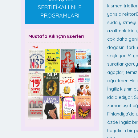
kısmen triatlo
SERTİFİKALI NLP
yarış direktör
PROGRAMLARI
suda yüzmeyi h
azaltmak için 
Mustafa Kılınç'ın Eserleri
çok daha geniş
doğasını fark 
söylüyor. 61 y
suratlar görü
ağaçlar, temiz
öğretmen Hele
İngiliz kışının
iddia ediyor. S
zaman üşüttüğü
Finlandiya'da 
özde İngiliz bi
hayatının bir 