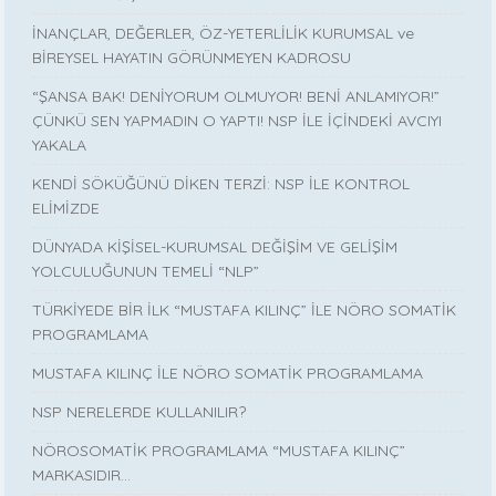
İNANÇLAR, DEĞERLER, ÖZ-YETERLİLİK KURUMSAL ve
BİREYSEL HAYATIN GÖRÜNMEYEN KADROSU
“ŞANSA BAK! DENİYORUM OLMUYOR! BENİ ANLAMIYOR!”
ÇÜNKÜ SEN YAPMADIN O YAPTI! NSP İLE İÇİNDEKİ AVCIYI
YAKALA
KENDİ SÖKÜĞÜNÜ DİKEN TERZİ: NSP İLE KONTROL
ELİMİZDE
DÜNYADA KİŞİSEL-KURUMSAL DEĞİŞİM VE GELİŞİM
YOLCULUĞUNUN TEMELİ “NLP”
TÜRKİYEDE BİR İLK “MUSTAFA KILINÇ” İLE NÖRO SOMATİK
PROGRAMLAMA
MUSTAFA KILINÇ İLE NÖRO SOMATİK PROGRAMLAMA
NSP NERELERDE KULLANILIR?
NÖROSOMATİK PROGRAMLAMA “MUSTAFA KILINÇ”
MARKASIDIR…