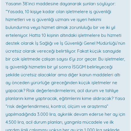
Yasanın 38’inci maddesine dayanarak şunları söylüyor:
“Yasada, 10 kişiye kadar olan işletmelere iş güvenliği
hizmetleri ve iş güvenliği uzmanı ve işyeri hekimi
bulundurma veya hizmet almak zorunluluğu bir ve iki yıl
erteleniyor. Hatta 10 kişinin altındaki işletmelere bu hizmeti
destek olarak İş Sağlığı ve İş Güvenliği Genel Müdürlüğü’nün
ücretsiz olarak vereceği belirtiliyor. Fakat küçük sanayide
bir çok işletmede çalışan sayısı 6’yı zor geçer. Bu işletmeler,
iş güvenliği hizmetini bir yıl sonra İSGGM belirleyeceği
şekilde ücretsiz alacaklar ama diğer kanun maddeleri altı
ay önceden yürürlüğe gireceğinden küçük işletmeler ne
yapacak? Risk değerlendirmelerini, acil durum ve tahliye
planlarını kime yaptıracak, eğitimlerini kime aldıracak? Yasa
“risk değerlendirmesi, kontrol, ölçüm ve araştırma”
yapılmadığında 3.000 lira, aykırılık devam ederse her ay için
4.500 lira, acil durum planları, yangınla mücadele ve ilk
yardım ilgili çalışması yoksa her ay için 1.000 lira şeklinde