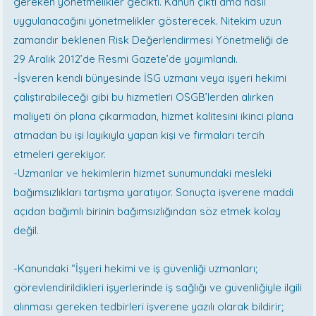
gereken yönetmelikler gecikti. Kanun çıktı ama nasıl
uygulanacağını yönetmelikler gösterecek. Nitekim uzun
zamandır beklenen Risk Değerlendirmesi Yönetmeliği de
29 Aralık 2012’de Resmi Gazete’de yayımlandı.
-İşveren kendi bünyesinde İSG uzmanı veya işyeri hekimi
çalıştırabileceği gibi bu hizmetleri OSGB’lerden alırken
maliyeti ön plana çıkarmadan, hizmet kalitesini ikinci plana
atmadan bu işi layıkıyla yapan kişi ve firmaları tercih
etmeleri gerekiyor.
-Uzmanlar ve hekimlerin hizmet sunumundaki mesleki
bağımsızlıkları tartışma yaratıyor. Sonuçta işverene maddi
açıdan bağımlı birinin bağımsızlığından söz etmek kolay
değil.
-Kanundaki “İşyeri hekimi ve iş güvenliği uzmanları;
görevlendirildikleri işyerlerinde iş sağlığı ve güvenliğiyle ilgili
alınması gereken tedbirleri işverene yazılı olarak bildirir;