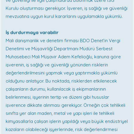
ve güvenliği ile ilgili çalışmalarda bulunmak üzere İSG
Kurulu oluşturması gerekiyor. İşveren, iş sağlığı ve güvenliği
mevzuatına uygun kurul kararlarını uygulamakla yükümlü.
İş durdurmaya varabilir
Mali danışmanlık ve denetim firması BDO Denet’in Vergi
Denetimi ve Müşavirliği Departmanı Müdürü Serbest
Muhasebeci Mali Müşavir Adem Kefelioğlu, kanuna göre
işverenin, iş sağlığı ve güvenliği yönünden risklerin
değerlendirilmesini yapmak veya yaptırmakla yükümlü
olduğunu anlatıyor. Bu noktada, risklerden etkilenecek
çalışanların durumu, kullanılacak iş ekipmanlarının
belirlenmesi, işyerinin tertip ve düzeni gibi hususlar
işverence dikkate alınması gerekiyor. Örneğin çok tehlikeli
sınıfta yer alan maden, metal ve yapı işleri ile tehlikeli
kimyasallarla çalışan işlerin yapıldığı veya büyük endüstriyel
kazaların olabileceği işyerlerinde, risk değerlendirmesi